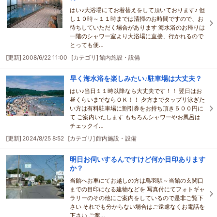
はい♪大浴場にてお着替えをして頂いております♪ 但
し１０時～１１時までは清掃のお時間ですので、お
待ちしていただく場合があります 海水浴のお帰りは
一階のシャワー室より大浴場に直接、行かれるので
とっても便…
[更新]
2008/6/22 11:00
[カテゴリ]
館内施設・設備
早く海水浴を楽しみたい♪駐車場は大丈夫？
はい♪当日１１時以降なら大丈夫です！！ 翌日はお
昼くらいまでならＯＫ！！ 夕方までタップリ泳ぎた
い方は有料駐車場に割引券をお持ち頂き５００円に
て ご案内いたします もちろんシャワーやお風呂は
チェックイ…
[更新]
2024/8/25 8:52
[カテゴリ]
館内施設・設備
明日お伺いするんですけど何か目印あります
か？
当館へお車にてお越しの方は鳥羽駅～当館の玄関口
までの目印になる建物などを 写真付にてフォトギャ
ラリーのその他にご案内をしているので是非ご覧下
さい それでも分からない場合はご遠慮なくお電話を
下さい ご案…