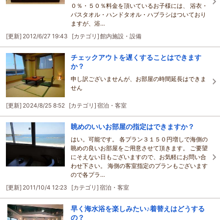
０％・５０％料金を頂いているお子様には、 浴衣・
バスタオル・ハンドタオル・ハブラシはついており
ますが、浴…
[更新]
2012/6/27 19:43
[カテゴリ]
館内施設・設備
チェックアウトを遅くすることはできます
か？
申し訳ございませんが、お部屋の時間延長はできま
せん
[更新]
2024/8/25 8:52
[カテゴリ]
宿泊・客室
眺めのいいお部屋の指定はできますか？
はい。可能です。 各プラン３１５０円増しで海側の
眺めの良いお部屋をご用意させて頂きます。 ご要望
にそえない日もございますので、お気軽にお問い合
わせ下さい。 海側の客室指定のプランもございます
ので各プラ…
[更新]
2011/10/4 12:23
[カテゴリ]
宿泊・客室
早く海水浴を楽しみたい♪着替えはどうする
の？