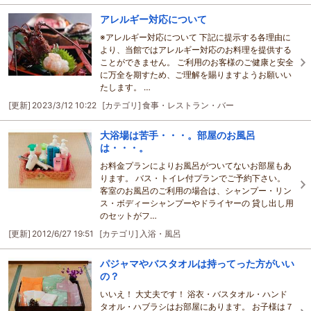
アレルギー対応について
※アレルギー対応について 下記に提示する各理由に
より、当館ではアレルギー対応のお料理を提供する
ことができません。 ご利用のお客様のご健康と安全
に万全を期すため、ご理解を賜りますようお願いい
たします。 …
[更新]
2023/3/12 10:22
[カテゴリ]
食事・レストラン・バー
大浴場は苦手・・・。部屋のお風呂
は・・・。
お料金プランによりお風呂がついてないお部屋もあ
ります。 バス・トイレ付プランでご予約下さい。
客室のお風呂のご利用の場合は、シャンプー・リン
ス・ボディーシャンプーやドライヤーの 貸し出し用
のセットがフ…
[更新]
2012/6/27 19:51
[カテゴリ]
入浴・風呂
パジャマやバスタオルは持ってった方がいい
の？
いいえ！ 大丈夫です！ 浴衣・バスタオル・ハンド
タオル・ハブラシはお部屋にあります。 お子様は７