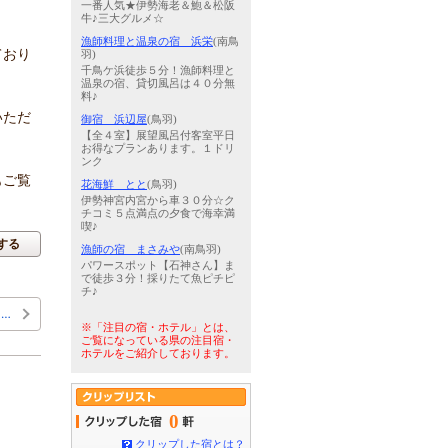
一番人気★伊勢海老＆鮑＆松阪
牛♪三大グルメ☆
漁師料理と温泉の宿 浜栄
(南鳥
ており
羽)
千鳥ケ浜徒歩５分！漁師料理と
温泉の宿、貸切風呂は４０分無
料♪
いただ
御宿 浜辺屋
(鳥羽)
【全４室】展望風呂付客室平日
お得なプランあります。１ドリ
ンク
もご覧
花海鮮 とと
(鳥羽)
伊勢神宮内宮から車３０分☆ク
チコミ５点満点の夕食で海幸満
喫♪
する
漁師の宿 まさみや
(南鳥羽)
パワースポット【石神さん】ま
で徒歩３分！採りたて魚ピチピ
チ♪
…
※「注目の宿・ホテル」とは、
ご覧になっている県の注目宿・
ホテルをご紹介しております。
0
クリップした宿とは？