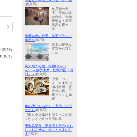
和造りの料理と湯の宿 かず美
(南鳥羽)
魚貝類の豊
庫。天然の味
が自慢。全館
畳敷き！露天
風呂も様々
…
有。
伊勢志摩の絶景 鳥羽グランド
ホテル
(鳥羽)
鳥羽の絶景を
客室から独り
お得情報
占め
0 10:18
炭火焼きの宿 銀鱗(ぎんり
ん) ～伊勢志摩 牡蠣の国「浦
村」～
(南鳥羽)
夕食口コミ
４．５★冬は
浦村牡蠣！炭
火焼の宿！三
重グルメを満
喫
魚の栖（すみか） 丸仙（まる
せん）
(南鳥羽)
【海女小屋体験】海女さんが焼
くかまどで食べる海の幸
安楽島温泉 湯元海女乃島(あら
しまおんせん ゆもとあまのし
ま)
(鳥羽)