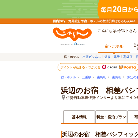
国内旅行・海外旅行や宿・ホテルの宿泊予約はじゃらんnet
こんにちは♪ゲストさん
じ
宿・ホテル
宿・ホテル
出張ビジネス
温泉・露天
高級宿
ポイントがたまる・つかえる
宿・ホテル
>
三重県
>
南鳥羽
>
南鳥羽
>
浜辺の
浜辺のお宿 相差パシ
伊勢自動車道伊勢インターより車にて４０
基本情報
料金・宿泊プラン
写
浜辺のお宿 相差パシフィッ