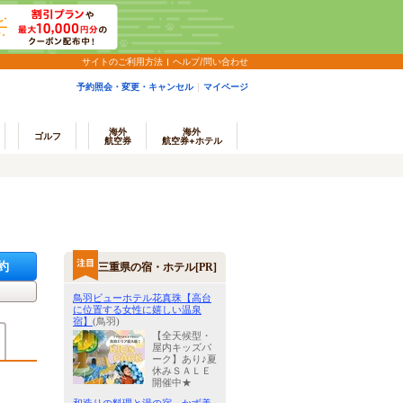
サイトのご利用方法
ヘルプ/問い合わせ
予約照会・変更・キャンセル
マイページ
海外
海外
ゴルフ
航空券
航空券+ホテル
約
三重県の宿・ホテル[PR]
鳥羽ビューホテル花真珠【高台
に位置する女性に嬉しい温泉
宿】
(鳥羽)
【全天候型・
屋内キッズパ
ーク】あり♪夏
休みＳＡＬＥ
開催中★