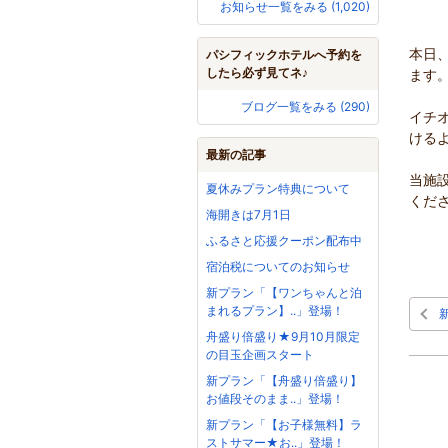
お知らせ一覧をみる (1,020)
本日
パシフィックホテルへ予約を
したら必ず見てネ♪
ます
ブログ一覧をみる (290)
イチ
ける
最新の記事
当施
夏休みプラン特典について
くだ
海開きは7月1日
ふるさと応援クーポン配布中
宿泊税についてのお知らせ
新プラン「【ワンちゃんと泊
まれるプラン】..」登場！
舟盛り倍盛り★9月10月限定
の目玉企画スタート
新プラン「【舟盛り倍盛り】
お値段そのまま..」登場！
新プラン「【お子様無料】ラ
ストサマー★お..」登場！