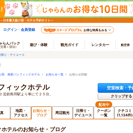
 ～日本最大級の宿・ホテル予約サイト～
ログイン
会員登録
お得な特典をみる
ゃらんパック
遊び・体験
観光ガイド
レンタカー
航空券
（交通＋宿泊）
日帰り・デイユース
お宿 相差パシフィックホテル
>
お知らせ一覧
> お知らせ詳細
フィックホテル
空室検索・予
分 近鉄鳥羽駅より車にて２５分。
クリップする
配布中
地図・
お知らせ・
日帰り・
クーポン
クチコミ
真
周辺観光
アクセス
ブログ
デイユース
一覧
(1,134件)
クホテルのお知らせ・ブログ