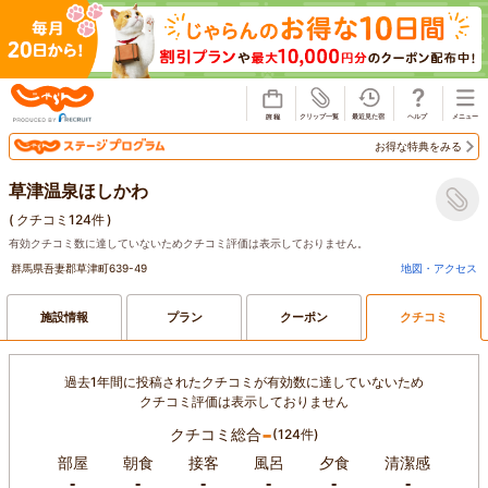
じゃらん
お得な特典をみる
草津温泉ほしかわ
(
クチコミ124件
)
有効クチコミ数に達していないためクチコミ評価は表示しておりません。
群馬県吾妻郡草津町639-49
地図・アクセス
施設情報
プラン
クーポン
クチコミ
過去1年間に投稿されたクチコミが有効数に達していないため
クチコミ評価は表示しておりません
-
クチコミ総合
(124件)
部屋
朝食
接客
風呂
夕食
清潔感
-
-
-
-
-
-