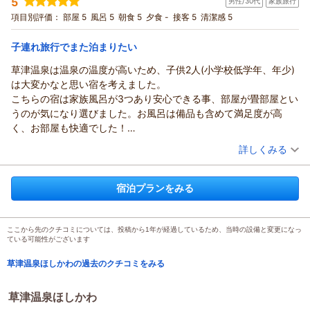
5
男性/30代
家族旅行
投稿者：
DoggyWomanさん
(女性/50代)
認）「西川の点で支えるムアツ布団」（←CMでおなじみ。年配者
宿泊プラン：
【日にち限定】素泊まりプラン
項目別評価：
部屋 5
風呂 5
朝食 5
夕食 -
接客 5
和室
清潔感 5
食事なし
はご存じかと）だと思われる敷布団で、寝心地最高でした。
宿泊価格帯：
9,001～10,000円(大人一人あたり/税込)
廊下に、ティーバッグと紙コップ（部屋に湯沸かしポットとペッ
子連れ旅行でまた泊まりたい
トボトルの水）、電子レンジもあり、素泊まりには有り難い心遣
いがありました。
草津温泉は温泉の温度が高いため、子供2人(小学校低学年、年少)
お風呂のお湯は「万代鉱」源泉で、草津の湯の特徴である熱いお
は大変かなと思い宿を考えました。
湯。「熱ければ水で薄めて」と仰ってましたが、掛け湯したらギ
こちらの宿は家族風呂が3つあり安心できる事、部屋が畳部屋とい
リ入れました。温泉成分で浴槽の床がヌルっとした所も。「おお
うのが気になり選びました。お風呂は備品も含めて満足度が高
お！温泉成分バッチリじゃないかぁ」（感動）と思わず声を出し
く、お部屋も快適でした！
てしまいました。お陰様で、鼻が毛穴スッキリパックしたかの様
朝食のみのプランにしたのですが、宿の近くにコンビニがあるの
（投稿日：2026/03/29）
詳しくみる
にスッキリ綺麗に！酸性の湯の効果抜群！また、写真で見るより
が助かります。湯畑までは子供と散歩探検がてらですが探索がで
宿泊時期：
2026年03月宿泊 (家族旅行)
も四角い浴槽は広く、２人で入っても余裕がありました。
き過去に草津に来た事がありますが新たな道で楽しかったです。
投稿者：
ミヤさん
(男性/30代)
車も真横に停められ、出し入れ出来るので、以前から気になって
さておき、朝食も十分な量、子供とゆっくり食べれました。店主
宿泊プランをみる
宿泊プラン：
【早割】お得に泊る朝食付きプラン
和室
朝のみ
いたCGCハッピーバーグさんへ夕飯を食べに車で行けたので良か
さんが気さくに話しかけて下さり、久しぶりの草津の事を知れた
宿泊価格帯：
14,001～15,000円(大人一人あたり/税込)
ったです。
りと嬉しかったです。
朝食は、森田コーヒーさんへ。これまた近くて「ここ、場所も良
子連れにはもう一つ、どうしても荷物が多い事、車と遠いのがあ
ここから先のクチコミについては、投稿から1年が経過しているため、当時の設備と変更になっ
ている可能性がございます
い！」と思いました。
ります。宿出口からすぐ駐車場もあり、荷物で苦労することが少
是非また伺いたいです。
なかったのも良かったです。
草津温泉ほしかわの過去のクチコミをみる
総合的に満足度の高い宿でした！家族みんなまた泊まりたい宿で
す。
草津温泉ほしかわ