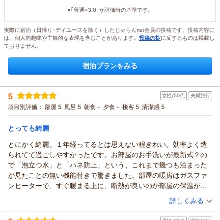
※｢普通=3.0｣が評価時の基準です。
実際に宿泊（日帰り･デイユースを除く）したじゃらんnet会員の投稿です。投稿内容に
は、個人的趣味や主観的な表現を含むことがあります。
投稿の掟
に反するものは掲載し
ておりません。
宿泊プランをみる
5
女性/50代
夫婦旅行
項目別評価：
部屋 5
風呂 5
朝食 -
夕食 -
接客 5
清潔感 5
とっても綺麗
とにかく綺麗。１年経ってるとは思えない程きれい。効率よく造
られてて過ごしやすかったです。お部屋のお手洗いが最新式？の
で「泡立つ水」と「ハネ防止」という、これまで幾つも泊まった
が見たことの無い機能付きで驚きました。部屋の暖房はガスファ
ンヒーターで、すぐ暖まる上に、断熱が良いのか部屋の保温が良
く、すぐ消して大丈夫でした。お布団は、フカフカの羽毛掛け布
（投稿日：2026/04/18）
詳しくみる
団で、毛布が予備で置いてありましたが、毛布無くても十分暖か
宿泊時期：
2026年04月宿泊 (夫婦旅行)
かったです。敷布団は、厚めの「ムアツ布団」なのか？（未確