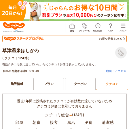
じゃらん
お得な特典をみる
草津温泉ほしかわ
(
クチコミ124件
)
有効クチコミ数に達していないためクチコミ評価は表示しておりません。
群馬県吾妻郡草津町639-49
地図・アクセス
施設情報
プラン
クーポン
クチコミ
過去1年間に投稿されたクチコミが有効数に達していないため
クチコミ評価は表示しておりません
-
クチコミ総合
(124件)
部屋
朝食
接客
風呂
夕食
清潔感
-
-
-
-
-
-