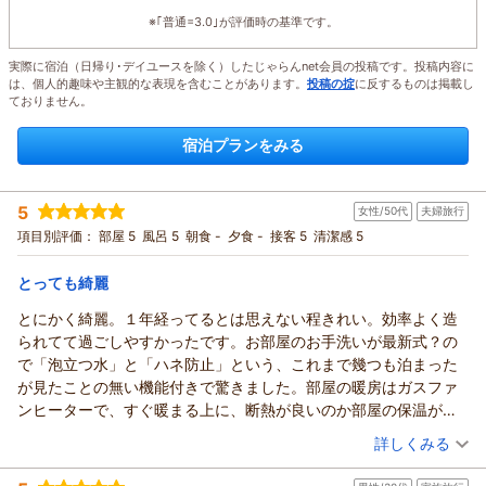
※｢普通=3.0｣が評価時の基準です。
実際に宿泊（日帰り･デイユースを除く）したじゃらんnet会員の投稿です。投稿内容に
は、個人的趣味や主観的な表現を含むことがあります。
投稿の掟
に反するものは掲載し
ておりません。
宿泊プランをみる
5
女性/50代
夫婦旅行
項目別評価：
部屋 5
風呂 5
朝食 -
夕食 -
接客 5
清潔感 5
とっても綺麗
とにかく綺麗。１年経ってるとは思えない程きれい。効率よく造
られてて過ごしやすかったです。お部屋のお手洗いが最新式？の
で「泡立つ水」と「ハネ防止」という、これまで幾つも泊まった
が見たことの無い機能付きで驚きました。部屋の暖房はガスファ
ンヒーターで、すぐ暖まる上に、断熱が良いのか部屋の保温が良
く、すぐ消して大丈夫でした。お布団は、フカフカの羽毛掛け布
（投稿日：2026/04/18）
詳しくみる
団で、毛布が予備で置いてありましたが、毛布無くても十分暖か
宿泊時期：
2026年04月宿泊 (夫婦旅行)
かったです。敷布団は、厚めの「ムアツ布団」なのか？（未確