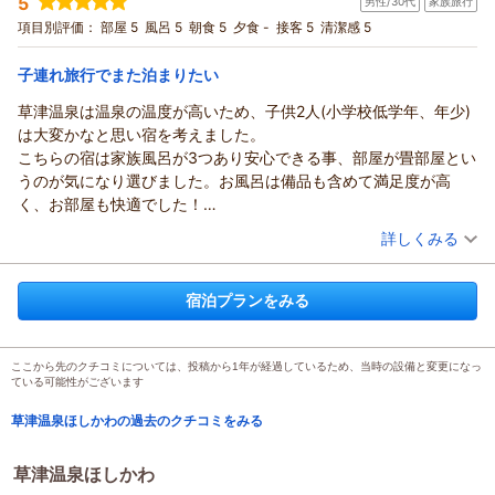
5
男性/30代
家族旅行
投稿者：
DoggyWomanさん
(女性/50代)
認）「西川の点で支えるムアツ布団」（←CMでおなじみ。年配者
宿泊プラン：
【日にち限定】素泊まりプラン
項目別評価：
部屋 5
風呂 5
朝食 5
夕食 -
接客 5
和室
清潔感 5
食事なし
はご存じかと）だと思われる敷布団で、寝心地最高でした。
宿泊価格帯：
9,001～10,000円(大人一人あたり/税込)
廊下に、ティーバッグと紙コップ（部屋に湯沸かしポットとペッ
子連れ旅行でまた泊まりたい
トボトルの水）、電子レンジもあり、素泊まりには有り難い心遣
いがありました。
草津温泉は温泉の温度が高いため、子供2人(小学校低学年、年少)
お風呂のお湯は「万代鉱」源泉で、草津の湯の特徴である熱いお
は大変かなと思い宿を考えました。
湯。「熱ければ水で薄めて」と仰ってましたが、掛け湯したらギ
こちらの宿は家族風呂が3つあり安心できる事、部屋が畳部屋とい
リ入れました。温泉成分で浴槽の床がヌルっとした所も。「おお
うのが気になり選びました。お風呂は備品も含めて満足度が高
お！温泉成分バッチリじゃないかぁ」（感動）と思わず声を出し
く、お部屋も快適でした！
てしまいました。お陰様で、鼻が毛穴スッキリパックしたかの様
朝食のみのプランにしたのですが、宿の近くにコンビニがあるの
（投稿日：2026/03/29）
詳しくみる
にスッキリ綺麗に！酸性の湯の効果抜群！また、写真で見るより
が助かります。湯畑までは子供と散歩探検がてらですが探索がで
宿泊時期：
2026年03月宿泊 (家族旅行)
も四角い浴槽は広く、２人で入っても余裕がありました。
き過去に草津に来た事がありますが新たな道で楽しかったです。
投稿者：
ミヤさん
(男性/30代)
車も真横に停められ、出し入れ出来るので、以前から気になって
さておき、朝食も十分な量、子供とゆっくり食べれました。店主
宿泊プランをみる
宿泊プラン：
【早割】お得に泊る朝食付きプラン
和室
朝のみ
いたCGCハッピーバーグさんへ夕飯を食べに車で行けたので良か
さんが気さくに話しかけて下さり、久しぶりの草津の事を知れた
宿泊価格帯：
14,001～15,000円(大人一人あたり/税込)
ったです。
りと嬉しかったです。
朝食は、森田コーヒーさんへ。これまた近くて「ここ、場所も良
子連れにはもう一つ、どうしても荷物が多い事、車と遠いのがあ
ここから先のクチコミについては、投稿から1年が経過しているため、当時の設備と変更になっ
ている可能性がございます
い！」と思いました。
ります。宿出口からすぐ駐車場もあり、荷物で苦労することが少
是非また伺いたいです。
なかったのも良かったです。
草津温泉ほしかわの過去のクチコミをみる
総合的に満足度の高い宿でした！家族みんなまた泊まりたい宿で
す。
草津温泉ほしかわ