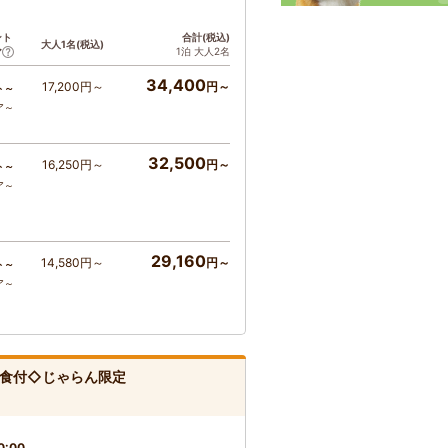
ント
合計(税込)
大人1名(税込)
1泊 大人2名
ア
34,400
17,200円～
円～
ト～
ア～
32,500
16,250円～
円～
ト～
ア～
29,160
14,580円～
円～
ト～
ア～
2食付◇じゃらん限定
0:00