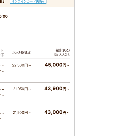
定】
オンラインカード決済可
0:00
ント
合計(税込)
大人1名(税込)
1泊 大人2名
ア
45,000
22,500円～
円～
ト～
ア～
43,900
21,950円～
円～
ト～
ア～
43,000
21,500円～
円～
ト～
ア～