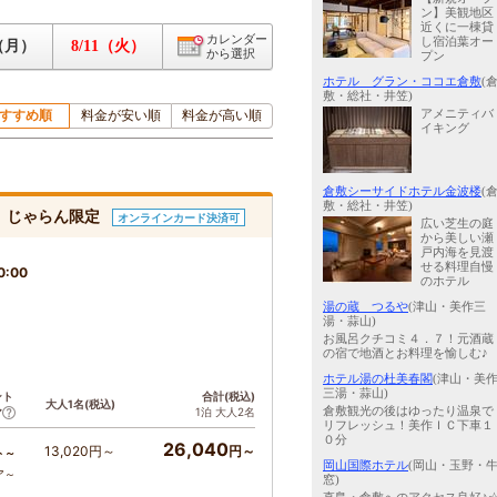
ン】美観地区
近くに一棟貸
カレンダー
し宿泊葉オー
0（月）
8/11（火）
から選択
プン
ホテル グラン・ココエ倉敷
(
敷・総社・井笠)
すすめ順
料金が安い順
料金が高い順
アメニティバ
イキング
倉敷シーサイドホテル金波楼
(
敷・総社・井笠)
き】じゃらん限定
オンラインカード決済可
広い芝生の庭
から美しい瀬
戸内海を見渡
せる料理自慢
0:00
のホテル
湯の蔵 つるや
(津山・美作三
湯・蒜山)
お風呂クチコミ４．７！元酒蔵
の宿で地酒とお料理を愉しむ♪
ホテル湯の杜美春閣
(津山・美
三湯・蒜山)
ント
合計(税込)
大人1名(税込)
倉敷観光の後はゆったり温泉で
1泊 大人2名
ア
リフレッシュ！美作ＩＣ下車１
０分
26,040
13,020円～
円～
ト～
岡山国際ホテル
(岡山・玉野・
ア～
窓)