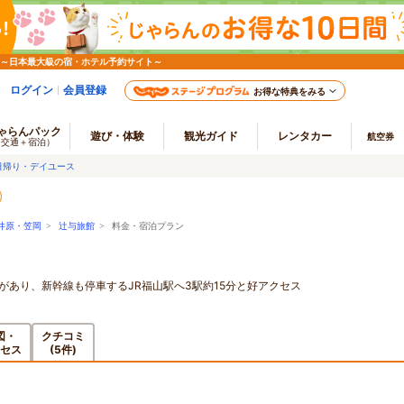
 ～日本最大級の宿・ホテル予約サイト～
ログイン
会員登録
お得な特典をみる
ゃらんパック
遊び・体験
観光ガイド
レンタカー
航空券
（交通＋宿泊）
日帰り・デイユース
井原・笠岡
>
辻与旅館
> 料金・宿泊プラン
Cがあり、新幹線も停車するJR福山駅へ3駅約15分と好アクセス
図・
クチコミ
セス
(5件)