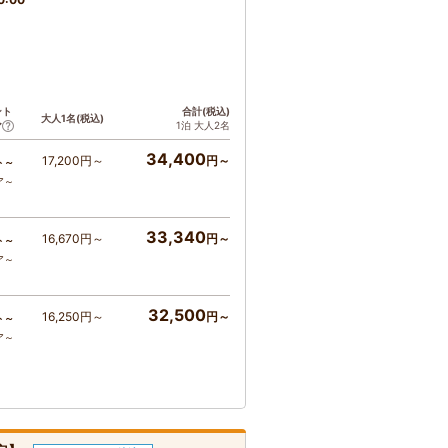
ント
合計(税込)
大人1名(税込)
1泊 大人2名
ア
34,400
17,200円～
円～
ト～
ア～
33,340
16,670円～
円～
ト～
ア～
32,500
16,250円～
円～
ト～
ア～