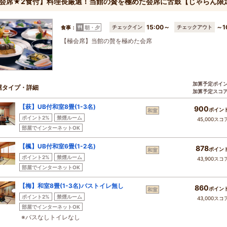
会席★2食付】料理長厳選！当館の贅を極めた会席に舌鼓【じゃらん限
15:00～
～1
チェックイン
チェックアウト
食事：
朝・夕
【極会席】当館の贅を極めた会席
加算予定ポイ
屋タイプ・詳細
加算予定スコ
【萩】UB付和室8畳(1-3名)
900
ポイン
和室
ポイント2%
禁煙ルーム
45,000スコ
部屋でインターネットOK
【楓】UB付和室6畳(1-2名)
878
ポイン
和室
ポイント2%
禁煙ルーム
43,900スコ
部屋でインターネットOK
【梅】和室8畳(1-3名)バストイレ無し
860
ポイン
和室
ポイント2%
禁煙ルーム
43,000スコ
部屋でインターネットOK
※バスなしトイレなし