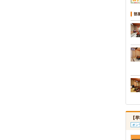
部
【早
オン