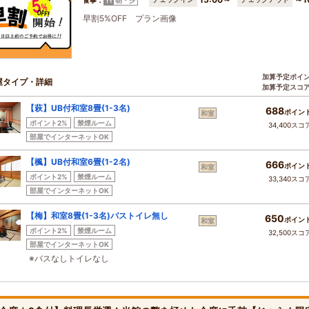
朝・夕
早割5%OFF プラン画像
加算予定ポイ
屋タイプ・詳細
加算予定スコ
【萩】UB付和室8畳(1-3名)
688
ポイン
和室
ポイント2%
禁煙ルーム
34,400スコ
部屋でインターネットOK
【楓】UB付和室6畳(1-2名)
666
ポイン
和室
ポイント2%
禁煙ルーム
33,340スコ
部屋でインターネットOK
【梅】和室8畳(1-3名)バストイレ無し
650
ポイン
和室
ポイント2%
禁煙ルーム
32,500スコ
部屋でインターネットOK
※バスなしトイレなし