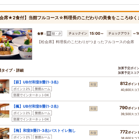
会席★2食付】当館フルコース☆料理長のこだわりの美食をこころゆく
15:00～
～1
チェックイン
チェックアウト
食事：
朝・夕
【松会席】料理長のこだわりがつまったフルコースの会席
加算予定ポイ
屋タイプ・詳細
加算予定スコ
【萩】UB付和室8畳(1-3名)
812
ポイン
和室
ポイント2%
禁煙ルーム
40,600スコ
部屋でインターネットOK
【楓】UB付和室6畳(1-2名)
790
ポイン
和室
ポイント2%
禁煙ルーム
39,500スコ
部屋でインターネットOK
【梅】和室8畳(1-3名)バストイレ無し
772
ポイン
和室
ポイント2%
禁煙ルーム
38,600スコ