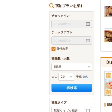
宿泊プランを探す
チェックイン
チェックアウト
日付未定
部屋数・人数
【!
大人
子供
0名
再検索
部屋タイプ
部
部屋タイプを指定