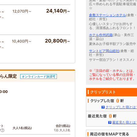
直島・倉敷へのアクセス良好♪
広々停められる平面駐車場完備
☆
24,140
12,070円～
円～
ト～
倉敷ステーションホテル
(倉敷
ア～
総社・井笠)
心優しいスタッフがお持ちす
る、清潔感あふれるフロント！
ホテル作州武蔵
(津山・美作三
湯・蒜山)
20,800
10,400円～
円～
ト～
夏休みお子様半額プラン販売中
ア～
サントピア岡山総社
(倉敷・総
社・井笠)
サマー宿泊プラン！オススメ♪
※「注目の宿・ホテル」とは、
ご覧になっている県の注目宿・
ゃらん限定
オンラインカード決済可
ホテルをご紹介しております。
0:00
クリップリスト
0
クリップした宿とは
0
最近見た宿とは
ント
合計(税込)
大人1名(税込)
1泊 大人2名
ア