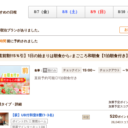
8/7（金）
8/8（土）
8/9（日）
8/1
すめの日程
お
宿泊プランがありました。
前に予約されました
時間
!直前割!!5％引】1日の始まりは朝食から♪まごころ和朝食【1泊朝食付
15:00～
～1
チェックイン
チェックアウト
食事：
朝のみ
直前予約可能◎1泊朝食付き
加算予定ポイ
屋タイプ・詳細
加算予定スコ
【萩】UB付和室8畳(1-3名)
520
ポイン
和室
ポイント2%
禁煙ルーム
26,040スコ
部屋でインターネットOK