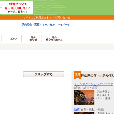
サイトのご利用方法
ヘルプ/問い合わせ
予約照会・変更・キャンセル
マイページ
海外
海外
ゴルフ
航空券
航空券+ホテル
クリップする
岡山県の宿・ホテル[PR
オカヤマグランピングソラニア
(倉敷・総社・井笠)
宿泊者限定！
夏を楽しむイ
ベント開催！
泊葉
(倉敷・総社・井笠)
【新規オープ