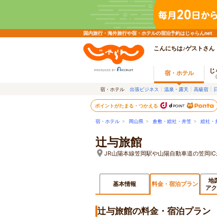
国内旅行・海外旅行や宿・ホテルの宿泊予約はじゃらんnet
こんにちは♪ゲストさん
じ
宿・ホテル
宿・ホテル
出張ビジネス
温泉・露天
高級宿
ポイントがたまる・つかえる
宿・ホテル
>
岡山県
>
倉敷・総社・井笠
>
総社・
辻与旅館
JR山陽本線笠岡駅や山陽自動車道の笠岡I
地
基本情報
料金・宿泊プラン
アク
辻与旅館の料金・宿泊プラン