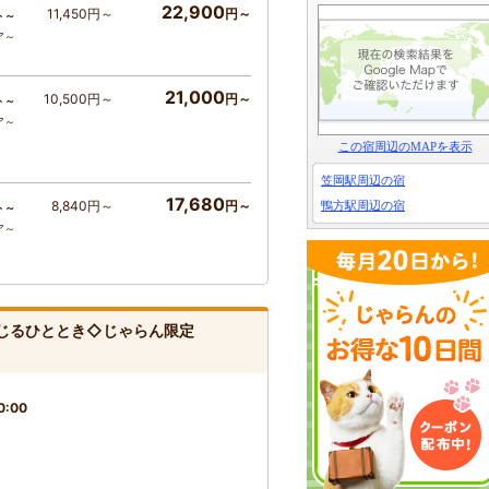
22,900
11,450円～
円～
ト～
ア～
21,000
10,500円～
円～
ト～
ア～
この宿周辺のMAPを表示
笠岡駅周辺の宿
17,680
8,840円～
円～
鴨方駅周辺の宿
ト～
ア～
感じるひととき◇じゃらん限定
0:00