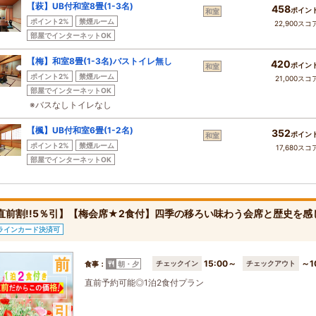
【萩】UB付和室8畳(1-3名)
458
ポイン
和室
ポイント2%
禁煙ルーム
22,900スコ
部屋でインターネットOK
【梅】和室8畳(1-3名)バストイレ無し
420
ポイン
和室
ポイント2%
禁煙ルーム
21,000スコ
部屋でインターネットOK
※バスなしトイレなし
【楓】UB付和室6畳(1-2名)
352
ポイン
和室
ポイント2%
禁煙ルーム
17,680スコ
部屋でインターネットOK
!直前割!!5％引】【梅会席★2食付】四季の移ろい味わう会席と歴史を
ラインカード決済可
15:00～
～1
チェックイン
チェックアウト
食事：
朝・夕
直前予約可能◎1泊2食付プラン