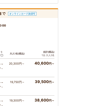
まで
オンラインカード決済可
0:00
ント
合計(税込)
大人1名(税込)
1泊 大人2名
ア
40,600
20,300円～
円～
ト～
ア～
39,500
19,750円～
円～
ト～
ア～
38,600
19,300円～
円～
ト～
ア～