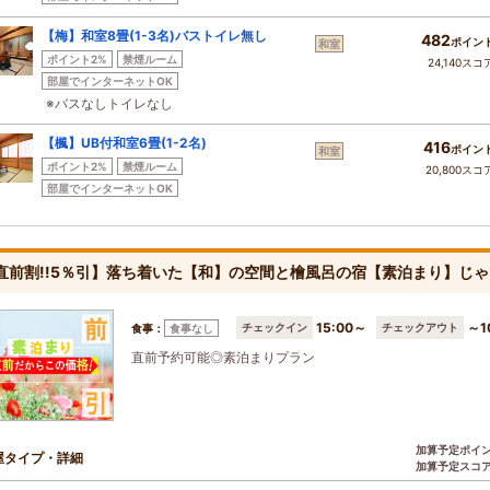
【梅】和室8畳(1-3名)バストイレ無し
482
ポイン
和室
ポイント2%
禁煙ルーム
24,140スコ
部屋でインターネットOK
※バスなしトイレなし
【楓】UB付和室6畳(1-2名)
416
ポイン
和室
ポイント2%
禁煙ルーム
20,800スコ
部屋でインターネットOK
!直前割!!5％引】落ち着いた【和】の空間と檜風呂の宿【素泊まり】じ
15:00～
～1
チェックイン
チェックアウト
食事：
食事なし
直前予約可能◎素泊まりプラン
加算予定ポイ
屋タイプ・詳細
加算予定スコ