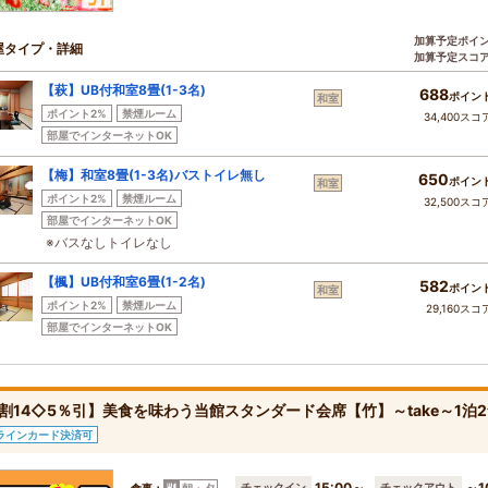
加算予定ポイ
屋タイプ・詳細
加算予定スコ
【萩】UB付和室8畳(1-3名)
688
ポイン
和室
ポイント2%
禁煙ルーム
34,400スコ
部屋でインターネットOK
【梅】和室8畳(1-3名)バストイレ無し
650
ポイン
和室
ポイント2%
禁煙ルーム
32,500スコ
部屋でインターネットOK
※バスなしトイレなし
【楓】UB付和室6畳(1-2名)
582
ポイン
和室
ポイント2%
禁煙ルーム
29,160スコ
部屋でインターネットOK
割14◇5％引】美食を味わう当館スタンダード会席【竹】～take～1泊
ラインカード決済可
15:00～
～1
チェックイン
チェックアウト
食事：