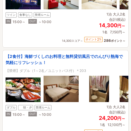
1泊
大人2名
ツイン
食事なし
禁煙ルーム
合計(税込)
IN
OUT
15:00～
～10:00
14,300
円～
1名
7,150円～
2
ポイント
%
286
14,300スコア～
ポイント～
【2食付】海鮮づくしのお料理と無料貸切風呂でのんびり熱海で
気軽にリフレッシュ！
【禁煙】ダブル（1～2名／ユニットバス付）＊203
1泊
大人2名
ダブル
朝・夕
禁煙ルーム
合計(税込)
IN
OUT
15:00～
～10:00
24,200
円～
1名
12,100円～