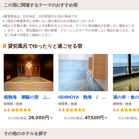
この宿に関連するテーマのおすすめ宿
※最安料金は、日付未定、1泊1部屋大人2名の料金です。
※ご指定の検索条件に合致しない宿が表示される場合がございます。
※個人の主観の違いやAIによる自動出力などのため、テーマと宿泊施設が合致しない場合がござ
います。また、宿泊施設の一部の部屋・プランにしかテーマが合致しない場合があります。必
ずご自身で内容をご確認ください。
#
貸切風呂でゆったりと過ごせる宿
南熱海 潮騒の宿 ふじま
ISHINOYA 熱海 / 石のや 熱海
湯の幸・食の
静岡県 / 熱海
静岡県 / 熱海
静岡県 / 熱海
4.9
4.6
4.6
26,000円～
47,520円～
大人2名(税込)
大人2名(税込)
大人2名(税込)
その他のホテルを探す