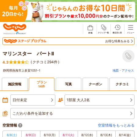
じゃらん
お得な特典をみる
マリンスター パートII
(
クチコミ294件
)
4.3
静岡県熱海市上多賀1051-1
地図・アクセス
プラン
施設情報
写真
クーポン
クチコミ
14件
日付未定
1部屋 大人2名
こだわり条件を追加する
空室情報
空室情報をもっとみる
8/8
(土)
8/9
(日)
8/10
(月)
8/11
(火)
8/12
(水)
8/13
(木)
8/14
(金)