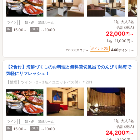
1泊
大人2名
ツイン
朝・夕
禁煙ルーム
合計(税込)
IN
OUT
15:00～
～10:00
22,000
円～
1名
11,000円～
2
ポイント
%
440
22,000スコア～
ポイント～
【2食付】海鮮づくしのお料理と無料貸切風呂でのんびり熱海で
気軽にリフレッシュ！
【禁煙】ツイン（2～3名／ユニットバス付）＊201
1泊
大人2名
ツイン
朝・夕
禁煙ルーム
合計(税込)
IN
OUT
15:00～
～10:00
24,200
円～
1名
12,100円～