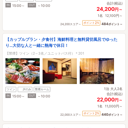
合計(税込)
IN
OUT
15:00～
～10:00
24,200
円～
1名
12,100円～
2
ポイント
%
484
24,200スコア～
ポイント～
【カップルプラン・夕食付】海鮮料理と無料貸切風呂でゆった
り…大切な人と一緒に熱海で休日！
【禁煙】ツイン（2～3名／ユニットバス付）＊201
1泊
大人2名
ツイン
夕のみ
禁煙ルーム
合計(税込)
IN
OUT
15:00～
～10:00
22,000
円～
1名
11,000円～
2
ポイント
%
440
22,000スコア～
ポイント～