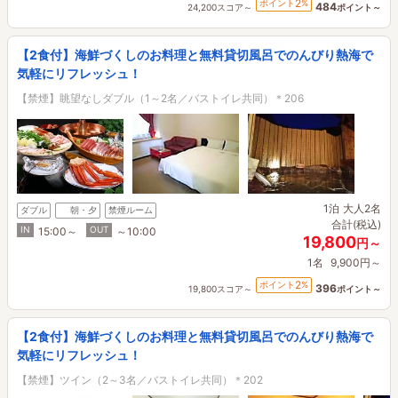
2
ポイント
%
484
24,200スコア～
ポイント～
【2食付】海鮮づくしのお料理と無料貸切風呂でのんびり熱海で
気軽にリフレッシュ！
【禁煙】眺望なしダブル（1～2名／バストイレ共同）＊206
1泊
大人2名
ダブル
朝・夕
禁煙ルーム
合計(税込)
IN
OUT
15:00～
～10:00
19,800
円～
1名
9,900円～
2
ポイント
%
396
19,800スコア～
ポイント～
【2食付】海鮮づくしのお料理と無料貸切風呂でのんびり熱海で
気軽にリフレッシュ！
【禁煙】ツイン（2～3名／バストイレ共同）＊202