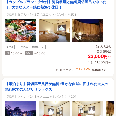
【カップルプラン・夕食付】海鮮料理と無料貸切風呂でゆった
り…大切な人と一緒に熱海で休日！
【禁煙】ダブル（1～2名／ユニットバス付）＊203
1泊
大人2名
ダブル
夕のみ
禁煙ルーム
合計(税込)
IN
OUT
15:00～
～10:00
22,000
円～
1名
11,000円～
2
ポイント
%
440
22,000スコア～
ポイント～
【素泊まり】貸切露天風呂が無料♪豊かな自然に囲まれた大人の
隠れ家でのんびりリラックス
【禁煙】ツイン（2～3名／ユニットバス付）＊201