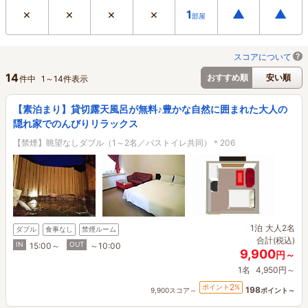
×
×
×
×
▲
▲
1
部屋
スコアについて
14
おすすめ順
安い順
件中
1
～
14
件表示
【素泊まり】貸切露天風呂が無料♪豊かな自然に囲まれた大人の
隠れ家でのんびりリラックス
【禁煙】眺望なしダブル（1～2名／バストイレ共同）＊206
1泊
大人2名
ダブル
食事なし
禁煙ルーム
合計(税込)
IN
OUT
15:00～
～10:00
9,900
円～
1名
4,950円～
2
ポイント
%
198
9,900スコア～
ポイント～