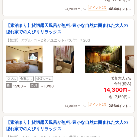
2
ポイント
%
484
24,200スコア～
ポイント～
【素泊まり】貸切露天風呂が無料♪豊かな自然に囲まれた大人の
隠れ家でのんびりリラックス
【禁煙】ダブル（1～2名／ユニットバス付）＊203
1泊
大人2名
ダブル
食事なし
禁煙ルーム
合計(税込)
IN
OUT
15:00～
～10:00
14,300
円～
1名
7,150円～
2
ポイント
%
286
14,300スコア～
ポイント～
【素泊まり】貸切露天風呂が無料♪豊かな自然に囲まれた大人の
隠れ家でのんびりリラックス