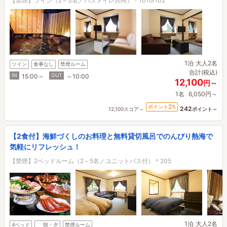
【禁煙】ツイン（2～3名／バストイレ共同）＊101or102
1泊
大人2名
ツイン
食事なし
禁煙ルーム
合計(税込)
IN
OUT
15:00～
～10:00
12,100
円～
1名
6,050円～
2
ポイント
%
242
12,100スコア～
ポイント～
【2食付】海鮮づくしのお料理と無料貸切風呂でのんびり熱海で
気軽にリフレッシュ！
【禁煙】2ベッドルーム（2～5名／ユニットバス付）＊205
1泊
大人2名
4ベッド
朝・夕
禁煙ルーム