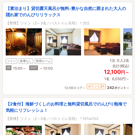
【素泊まり】貸切露天風呂が無料♪豊かな自然に囲まれた大人の
隠れ家でのんびりリラックス
【禁煙】ツイン（2～3名／バストイレ共同）＊202
1泊
大人2名
ツイン
食事なし
禁煙ルーム
合計(税込)
IN
OUT
15:00～
～10:00
12,100
円～
1名
6,050円～
2
ポイント
%
242
12,100スコア～
ポイント～
【2食付】海鮮づくしのお料理と無料貸切風呂でのんびり熱海で
気軽にリフレッシュ！
【禁煙】ツイン（2～3名／バストイレ共同）＊101or102