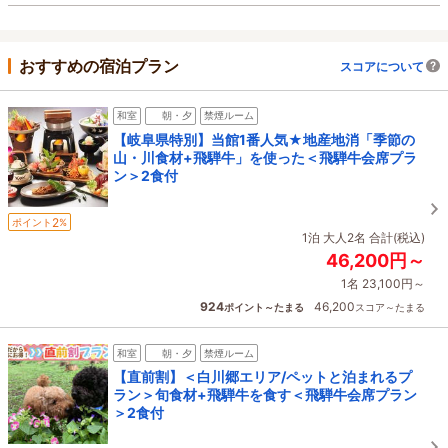
おすすめの宿泊プラン
スコアについて
和室
朝・夕
禁煙ルーム
【岐阜県特別】当館1番人気★地産地消「季節の
山・川食材+飛騨牛」を使った＜飛騨牛会席プラ
ン＞2食付
2
ポイント
%
1泊 大人2名 合計(税込)
46,200円～
1名 23,100円～
924
46,200
ポイント～たまる
スコア～たまる
和室
朝・夕
禁煙ルーム
【直前割】＜白川郷エリア/ペットと泊まれるプ
ラン＞旬食材+飛騨牛を食す＜飛騨牛会席プラン
＞2食付