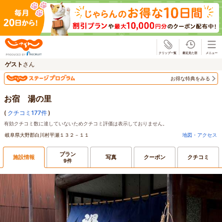
じゃらん
ゲスト
さん
お得な特典をみる
お宿 湯の里
(
クチコミ177件
)
有効クチコミ数に達していないためクチコミ評価は表示しておりません。
岐阜県大野郡白川村平瀬１３２－１１
地図・アクセス
プラン
施設情報
写真
クーポン
クチコミ
9件