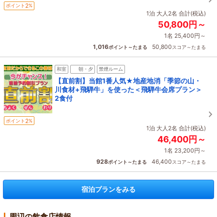
2
ポイント
%
1泊 大人2名 合計(税込)
50,800円～
1名 25,400円～
1,016
50,800
ポイント～たまる
スコア～たまる
和室
朝・夕
禁煙ルーム
【直前割】当館1番人気★地産地消「季節の山・
川食材+飛騨牛」を使った＜飛騨牛会席プラン＞
2食付
2
ポイント
%
1泊 大人2名 合計(税込)
46,400円～
1名 23,200円～
928
46,400
ポイント～たまる
スコア～たまる
宿泊プランをみる
周辺の飲食店情報