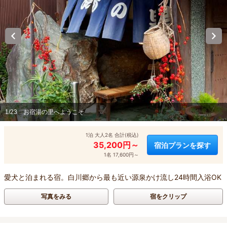
1/23
お宿湯の里へようこそ
1泊 大人2名 合計(税込)
35,200円～
宿泊プランを探す
1名 17,600円～
愛犬と泊まれる宿。白川郷から最も近い源泉かけ流し24時間入浴OK
写真をみる
宿をクリップ