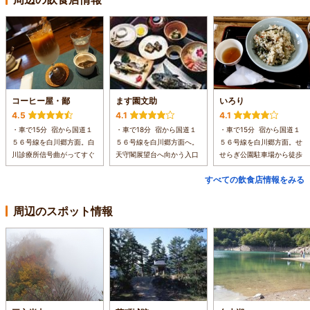
コーヒー屋・鄙
ます園文助
いろり
4.5
4.1
4.1
・車で15分 宿から国道１
・車で18分 宿から国道１
・車で15分 宿から国道１
５６号線を白川郷方面。白
５６号線を白川郷方面へ。
５６号線を白川郷方面。せ
川診療所信号曲がってすぐ
天守閣展望台へ向かう入口
せらぎ公園駐車場から徒歩
すべての飲食店情報をみる
周辺のスポット情報