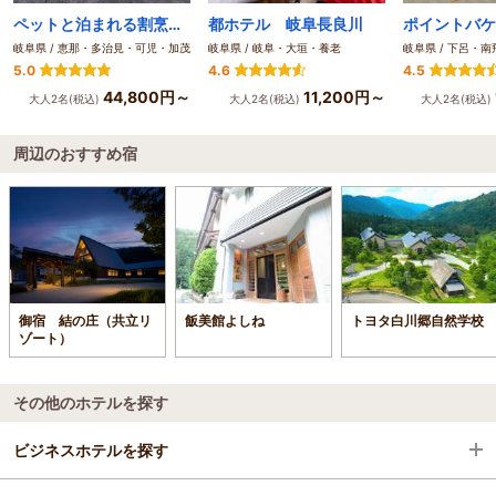
ペットと泊まれる割烹旅館 孫八
都ホテル 岐阜長良川
岐阜県 / 恵那・多治見・可児・加茂
岐阜県 / 岐阜・大垣・養老
岐阜県 / 下呂・南
5.0
4.6
4.5
44,800円～
11,200円～
大人2名(税込)
大人2名(税込)
大人2名(税込)
周辺のおすすめ宿
御宿 結の庄（共立リ
飯美館よしね
トヨタ白川郷自然学校
ゾート）
その他のホテルを探す
ビジネスホテルを探す