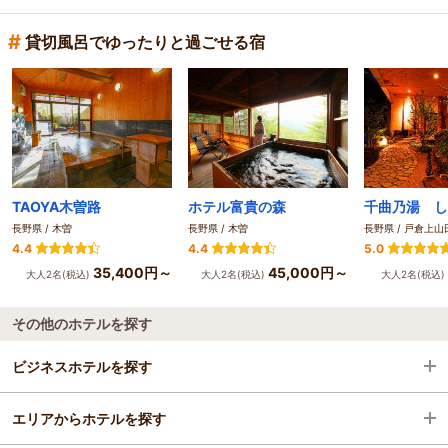
#
貸切風呂でゆったりと過ごせる宿
TAOYA木曽路
ホテル富貴の森
千曲乃湯 し
長野県 / 木曽
長野県 / 木曽
長野県 / 戸倉上
4.4
4.4
5.0
35,400円～
45,000円～
大人2名(税込)
大人2名(税込)
大人2名(税込)
その他のホテルを探す
ビジネスホテルを探す
エリアからホテルを探す
長野県