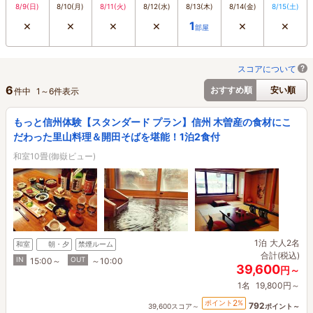
8/9
(日)
8/10
(月)
8/11
(火)
8/12
(水)
8/13
(木)
8/14
(金)
8/15
(土)
×
×
×
×
×
×
1
部屋
スコアについて
6
おすすめ順
安い順
件中
1
～
6
件表示
もっと信州体験【スタンダード プラン】信州 木曽産の食材にこ
だわった里山料理＆開田そばを堪能！1泊2食付
和室10畳(御嶽ビュー)
1泊
大人2名
和室
朝・夕
禁煙ルーム
合計(税込)
IN
OUT
15:00～
～10:00
39,600
円～
1名
19,800円～
2
ポイント
%
792
39,600スコア～
ポイント～