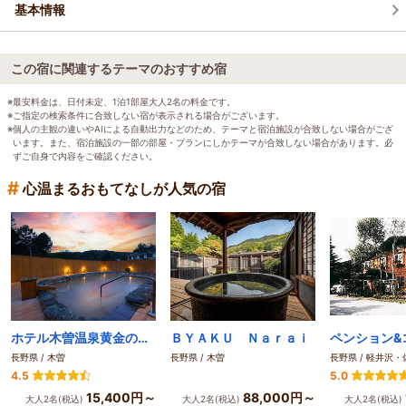
基本情報
この宿に関連するテーマのおすすめ宿
※最安料金は、日付未定、1泊1部屋大人2名の料金です。
※ご指定の検索条件に合致しない宿が表示される場合がございます。
※個人の主観の違いやAIによる自動出力などのため、テーマと宿泊施設が合致しない場合がござ
います。また、宿泊施設の一部の部屋・プランにしかテーマが合致しない場合があります。必
ずご自身で内容をご確認ください。
#
心温まるおもてなしが人気の宿
ホテル木曽温泉黄金の湯 グランピングＯＮＴＡＫＥ
ＢＹＡＫＵ Ｎａｒａｉ
長野県 / 木曽
長野県 / 木曽
長野県 / 軽井沢
4.5
5.0
15,400円～
88,000円～
大人2名(税込)
大人2名(税込)
大人2名(税込)