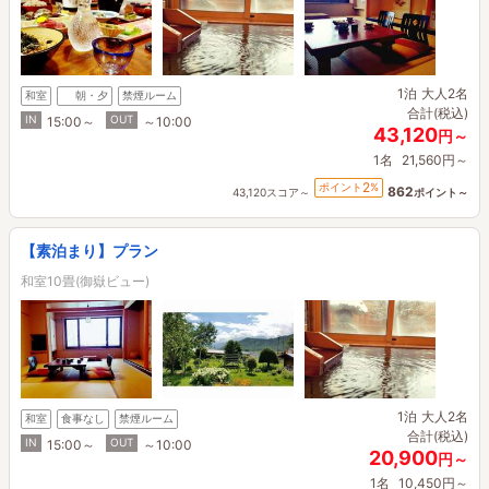
1泊
大人2名
和室
朝・夕
禁煙ルーム
合計(税込)
IN
OUT
15:00～
～10:00
43,120
円～
1名
21,560円～
2
ポイント
%
862
43,120スコア～
ポイント～
【素泊まり】プラン
和室10畳(御嶽ビュー)
1泊
大人2名
和室
食事なし
禁煙ルーム
合計(税込)
IN
OUT
15:00～
～10:00
20,900
円～
1名
10,450円～