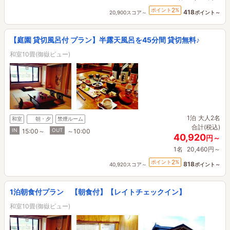
2
ポイント
%
418
20,900スコア～
ポイント～
【庭園 貸切風呂付 プラン】半露天風呂を45分間 貸切無料♪
和室10畳(御嶽ビュー)
1泊
大人2名
和室
朝・夕
禁煙ルーム
合計(税込)
IN
OUT
15:00～
～10:00
40,920
円～
1名
20,460円～
2
ポイント
%
818
40,920スコア～
ポイント～
1泊朝食付プラン 【朝食付】【レイトチェックイン】
和室10畳(御嶽ビュー)