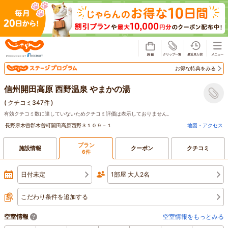
じゃらん
お得な特典をみる
信州開田高原 西野温泉 やまかの湯
(
クチコミ347件
)
有効クチコミ数に達していないためクチコミ評価は表示しておりません。
長野県木曽郡木曽町開田高原西野３１０９－１
地図・アクセス
プラン
施設情報
クーポン
クチコミ
6件
日付未定
1部屋 大人2名
こだわり条件を追加する
空室情報
空室情報をもっとみる