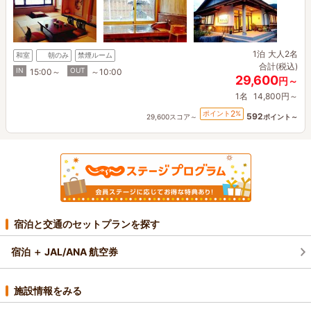
1泊
大人2名
和室
朝のみ
禁煙ルーム
合計(税込)
IN
OUT
15:00～
～10:00
29,600
円～
1名
14,800円～
2
ポイント
%
592
29,600スコア～
ポイント～
宿泊と交通のセットプランを探す
宿泊 ＋ JAL/ANA 航空券
施設情報をみる