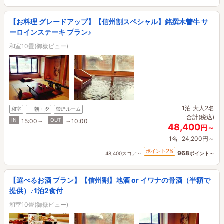
【お料理 グレードアップ】【信州割スペシャル】銘撰木曽牛 サ
ーロインステーキ プラン♪
和室10畳(御嶽ビュー)
1泊
大人2名
和室
朝・夕
禁煙ルーム
合計(税込)
IN
OUT
15:00～
～10:00
48,400
円～
1名
24,200円～
2
ポイント
%
968
48,400スコア～
ポイント～
【選べるお酒 プラン】【信州割】地酒 or イワナの骨酒（半額で
提供）♪1泊2食付
和室10畳(御嶽ビュー)