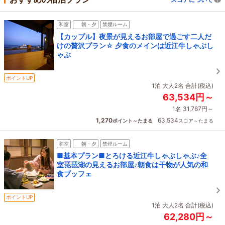
和室
朝・夕
禁煙ルーム
【カップル】夜景が見えるお部屋で過ごす二人だ
けの贅沢プラン☆ 夕食のメインは近江牛しゃぶし
ゃぶ
ポイントUP
1泊 大人2名 合計(税込)
63,534円～
1名 31,767円～
1,270
63,534
ポイント～たまる
スコア～たまる
和室
朝・夕
禁煙ルーム
■基本プラン■とろける近江牛しゃぶしゃぶ♪全
室琵琶湖の見えるお部屋♪朝食は干物が人気の和
食ブッフェ
ポイントUP
1泊 大人2名 合計(税込)
62,280円～