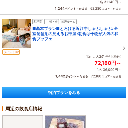
1名 31,140円～
1,244
62,280
ポイント～たまる
スコア～たまる
和洋室
朝・夕
禁煙ルーム
■基本プラン■とろける近江牛しゃぶしゃぶ♪全
室琵琶湖の見えるお部屋♪朝食は干物が人気の和
食ブッフェ
ポイントUP
1泊 大人2名 合計(税込)
72,180円～
1名 36,090円～
1,442
72,180
ポイント～たまる
スコア～たまる
宿泊プランをみる
周辺の飲食店情報