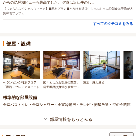
からの琵琶湖ビューも最高でした。 夕食は近江牛のし…
【じゃらんスペシャルウィーク】■基本プラン■とろける近江牛しゃぶしゃぶ◎朝食は干物が人
気和食ブッフェ
すべてのクチコミをみる
部屋・設備
べランピング特別フロア
広々としたお部屋の萬葉。
萬葉 露天風呂
「湖游」プレミアスイート
露天風呂は贅沢な個室で
す。
標準的な部屋設備
全室バストイレ・全室シャワー・全室冷暖房・テレビ・衛星放送・空の冷蔵庫
部屋情報をもっとみる