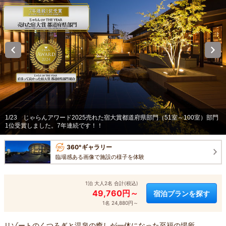
1/23
じゃらんアワード2025売れた宿大賞都道府県部門（51室～100室）部門
1位受賞しました。7年連続です！！
360°ギャラリー
臨場感ある画像で施設の様子を体験
1泊 大人2名 合計(税込)
49,760円～
宿泊プランを探す
1名 24,880円～
リゾートのくつろぎと温泉の癒しが一体になった至福の場所