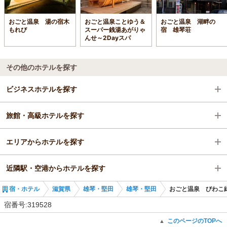
おごと温泉 湯の宿木
おごと温泉ことゆう＆
おごと温泉 湖畔の
もれび
スーパー銭湯あがりゃ
宿 雄琴荘
んせ～2Dayスパ
その他のホテルを探す
ビジネスホテルを探す
旅館・高級ホテルを探す
滋賀県
エリアからホテルを探す
雄琴・堅田
滋賀県
近隣駅・空港からホテルを探す
おごと温泉駅
滋賀県
宿・ホテル
滋賀県
雄琴・堅田
雄琴・堅田
おごと温泉 びわこ
雄琴・堅田
おごと温泉駅
宿番号:319528
おごと温泉駅
比叡山坂本駅
このページのTOPへ
▲