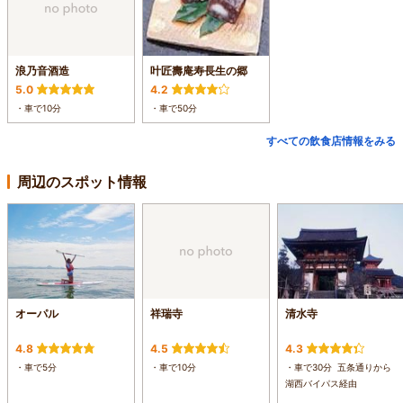
浪乃音酒造
叶匠壽庵寿長生の郷
5.0
4.2
・車で10分
・車で50分
すべての飲食店情報をみる
周辺のスポット情報
オーパル
祥瑞寺
清水寺
4.8
4.5
4.3
・車で5分
・車で10分
・車で30分 五条通りから
湖西バイパス経由