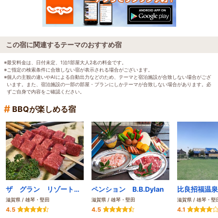
この宿に関連するテーマのおすすめ宿
※最安料金は、日付未定、1泊1部屋大人2名の料金です。
※ご指定の検索条件に合致しない宿が表示される場合がございます。
※個人の主観の違いやAIによる自動出力などのため、テーマと宿泊施設が合致しない場合がござ
います。また、宿泊施設の一部の部屋・プランにしかテーマが合致しない場合があります。必
ずご自身で内容をご確認ください。
#
BBQが楽しめる宿
ザ グラン リゾート近江舞子
ペンション B.B.Dylan
滋賀県 / 雄琴・堅田
滋賀県 / 雄琴・堅田
滋賀県 / 雄琴・堅
4.5
4.5
4.1