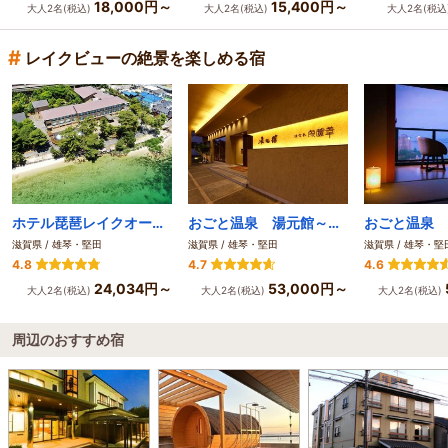
18,000円～
15,400円～
大人2名(税込)
大人2名(税込)
大人2名(税込
#
レイクビューの絶景を楽しめる宿
ホテル琵琶レイクオーツカ
おごと温泉 湯元館～多彩な湯めぐり四季の幸を愛でる宿～
滋賀県 / 雄琴・堅田
滋賀県 / 雄琴・堅田
滋賀県 / 雄琴・堅
4.8
4.7
4.6
24,034円～
53,000円～
大人2名(税込)
大人2名(税込)
大人2名(税込)
周辺のおすすめ宿