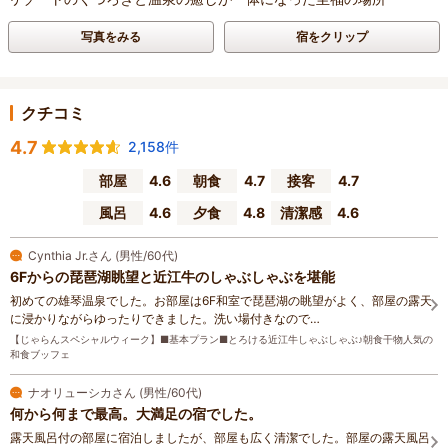
写真をみる
宿をクリップ
クチコミ
4.7
2,158件
部屋
4.6
朝食
4.7
接客
4.7
風呂
4.6
夕食
4.8
清潔感
4.6
Cynthia Jr.さん (男性/60代)
6Fからの琵琶湖眺望と近江牛のしゃぶしゃぶを堪能
初めての雄琴温泉でした。お部屋は6F和室で琵琶湖の眺望がよく、部屋の露天
に浸かりながらゆったりできました。洗い場付きなので…
【じゃらんスペシャルウィーク】■基本プラン■とろける近江牛しゃぶしゃぶ♪朝食干物人気の
和食ブッフェ
ナオリューシカさん (男性/60代)
何から何まで最高。大満足の宿でした。
露天風呂付の部屋に宿泊しましたが、部屋も広く清潔でした。部屋の露天風呂