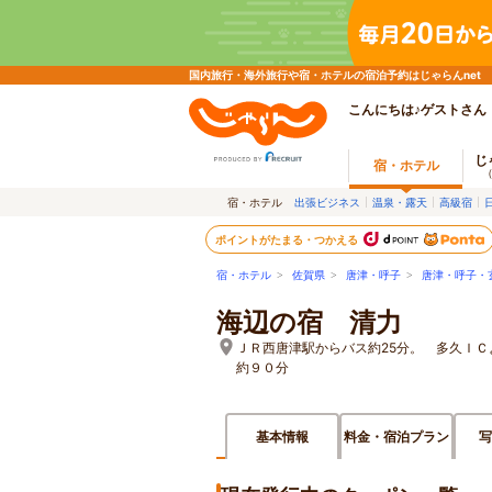
国内旅行・海外旅行や宿・ホテルの宿泊予約はじゃらんnet
こんにちは♪ゲストさん
じ
宿・ホテル
宿・ホテル
出張ビジネス
温泉・露天
高級宿
ポイントがたまる・つかえる
宿・ホテル
>
佐賀県
>
唐津・呼子
>
唐津・呼子・
海辺の宿 清力
ＪＲ西唐津駅からバス約25分。 多久Ｉ
約９０分
基本情報
料金・宿泊プラン
写