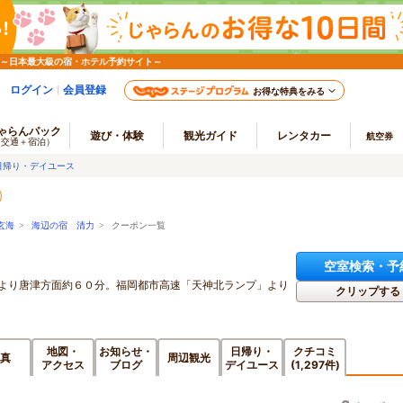
 ～日本最大級の宿・ホテル予約サイト～
ログイン
会員登録
お得な特典をみる
ゃらんパック
遊び・体験
観光ガイド
レンタカー
航空券
（交通＋宿泊）
日帰り・デイユース
玄海
>
海辺の宿 清力
> クーポン一覧
空室検索・予
Ｃより唐津方面約６０分。福岡都市高速「天神北ランプ」より
クリップする
地図・
お知らせ・
日帰り・
クチコミ
真
周辺観光
アクセス
ブログ
デイユース
(1,297件)