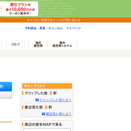
サイトのご利用方法
ヘルプ/問い合わせ
予約照会・変更・キャンセル
マイページ
海外
海外
ゴルフ
航空券
航空券+ホテル
約
0
クリップした宿とは？
0
最近見た宿とは？