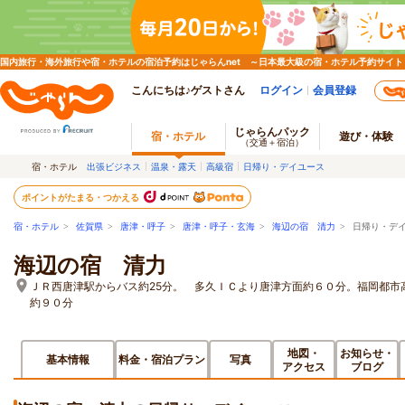
国内旅行・海外旅行や宿・ホテルの宿泊予約はじゃらんnet ～日本最大級の宿・ホテル予約サイト
こんにちは♪ゲストさん
ログイン
会員登録
じゃらんパック
宿・ホテル
遊び・体験
（交通＋宿泊）
宿・ホテル
出張ビジネス
温泉・露天
高級宿
日帰り・デイユース
ポイントがたまる・つかえる
宿・ホテル
>
佐賀県
>
唐津・呼子
>
唐津・呼子・玄海
>
海辺の宿 清力
> 日帰り・デ
海辺の宿 清力
ＪＲ西唐津駅からバス約25分。 多久ＩＣより唐津方面約６０分。福岡都市
約９０分
地図・
お知らせ・
基本情報
料金・宿泊プラン
写真
アクセス
ブログ