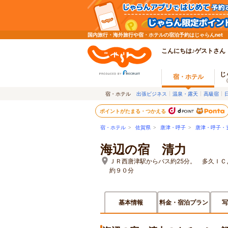
国内旅行・海外旅行や宿・ホテルの宿泊予約はじゃらんnet
こんにちは♪ゲストさん
じ
宿・ホテル
宿・ホテル
出張ビジネス
温泉・露天
高級宿
ポイントがたまる・つかえる
宿・ホテル
>
佐賀県
>
唐津・呼子
>
唐津・呼子・
海辺の宿 清力
ＪＲ西唐津駅からバス約25分。 多久Ｉ
約９０分
基本情報
料金・宿泊プラン
写