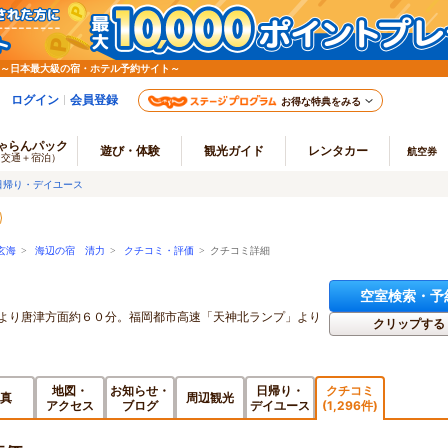
 ～日本最大級の宿・ホテル予約サイト～
ログイン
会員登録
お得な特典をみる
ゃらんパック
遊び・体験
観光ガイド
レンタカー
航空券
（交通＋宿泊）
日帰り・デイユース
玄海
>
海辺の宿 清力
>
クチコミ・評価
> クチコミ詳細
空室検索・予
Ｃより唐津方面約６０分。福岡都市高速「天神北ランプ」より
クリップする
地図・
お知らせ・
日帰り・
クチコミ
真
周辺観光
アクセス
ブログ
デイユース
(1,296件)