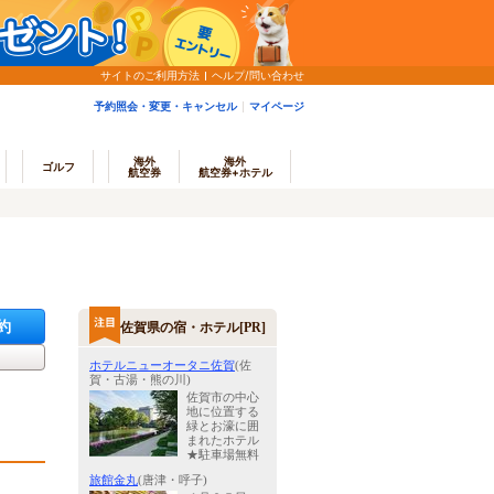
サイトのご利用方法
ヘルプ/問い合わせ
予約照会・変更・キャンセル
マイページ
海外
海外
ゴルフ
航空券
航空券+ホテル
約
佐賀県の宿・ホテル[PR]
ホテルニューオータニ佐賀
(佐
賀・古湯・熊の川)
佐賀市の中心
地に位置する
緑とお濠に囲
まれたホテル
★駐車場無料
旅館金丸
(唐津・呼子)