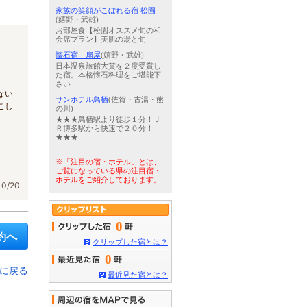
家族の笑顔がこぼれる宿 松園
(嬉野・武雄)
お部屋食【松園オススメ旬の和
会席プラン】美肌の湯と旬
懐石宿 扇屋
(嬉野・武雄)
日本温泉旅館大賞を２度受賞し
た宿。本格懐石料理をご堪能下
さい
ない
サンホテル鳥栖
(佐賀・古湯・熊
こし
の川)
★★★鳥栖駅より徒歩１分！Ｊ
Ｒ博多駅から快速で２０分！
★★★
※「注目の宿・ホテル」とは、
ご覧になっている県の注目宿・
ホテルをご紹介しております。
0/20
0
約へ
クリップした宿とは？
0
に戻る
最近見た宿とは？