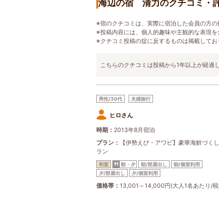
海辺の宿 清力のクチコミ・
※宿のクチコミは、実際に宿泊した会員の方の
※投稿内容には、個人的趣味や主観的な表現を
※クチコミ投稿の掟に反するものは掲載してお
こちらのクチコミは投稿から1年以上が経過
男性/30代
夫婦旅行
ヒロさん
時期
2013年8月宿泊
プラン
【伊勢えび・アワビ】豪華海鮮づく
ラン
和室
朝・夕
朝/部屋出し
朝/個室利用
夕/部屋出し
夕/個室利用
価格帯
13,001～14,000円(大人1名あたり/税