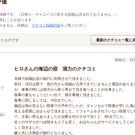
評価
投稿です。（日帰り・デイユースに対する投稿は含まれておりません。）
含むことがあります。
りません。詳細は、
クチコミ投稿の掟
をご覧ください。
したものです
最新のクチコミ一覧に
投稿日：2013
ヒロさんの海辺の宿 清力のクチコミ
夫婦で結婚記念の旅行に利用させて頂きました。
前日・当日は雨で、宿の方から烏賊が入荷できていませんと電話がありま
しプ
が、食事の時には他方から取り寄せて頂き食べることが出来ました。
食事の量もちょうどいい位で、残す事無く頂きました。
食事に関しましては、100点でした。
施設は海が見えない部屋での予約でしたが、キャンセルで部屋が空いた為
見える部屋に泊まらせて頂きました。リフォームをされていない部屋でし
込)
で、古臭い所もありましたが点数を付けさせて頂くと、80点でした。
近くのサザエのつぼ焼きもとても安く、おばちゃんがサービスをしてくれ
しく頂きました。
嫁と共に大満足の旅行となりました。