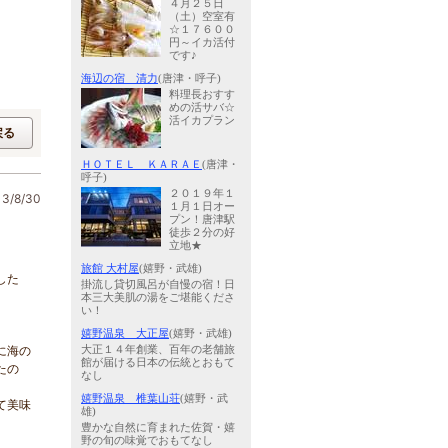
４月２５日
（土）空室有
☆１７６００
円～イカ活付
です♪
海辺の宿 清力
(唐津・呼子)
料理長おすす
めの活サバ☆
活イカプラン
戻る
ＨＯＴＥＬ ＫＡＲＡＥ
(唐津・
呼子)
２０１９年１
/8/30
１月１日オー
プン！唐津駅
徒歩２分の好
立地★
旅館 大村屋
(嬉野・武雄)
した
掛流し貸切風呂が自慢の宿！日
本三大美肌の湯をご堪能くださ
い！
嬉野温泉 大正屋
(嬉野・武雄)
に海の
大正１４年創業、百年の老舗旅
館が届ける日本の伝統とおもて
たの
なし
嬉野温泉 椎葉山荘
(嬉野・武
て美味
雄)
豊かな自然に育まれた佐賀・嬉
野の旬の味覚でおもてなし