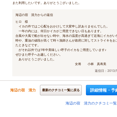
また利用したいです。ありがとうございました。
海辺の宿 清力からの返信
ヒロ 様
イカの件ではご心配をおかけして大変申し訳ありませんでした。
一年の内には、何日かイカがご用意できない日もあります。
台風や大風で船が出せない時や、海水の温度が高過ぎて近海にイカがい
時や、重油の値段が高くて時々漁師さんが政府に対してストライキをお
たときなどです。
がそれ以外では1年中美味しい呼子のイカをご用意しています♪
ぜひまた呼子へお越しください。
ありがとうございました。
女将 小林 真寿美
返信日：2013/1
詳細情報・予
海辺の宿 清力
最新のクチコミ一覧に戻る
海辺の宿 清力のクチコミ一覧