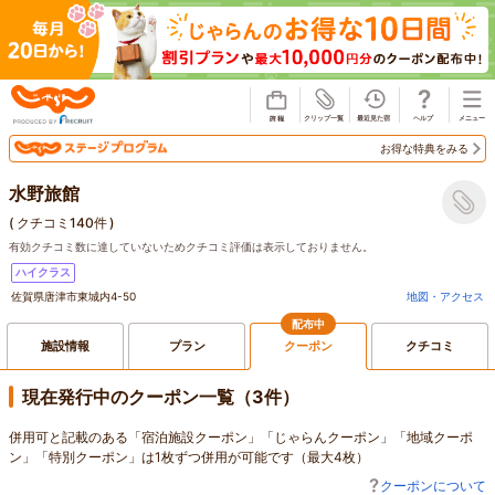
じゃらん
お得な特典をみる
水野旅館
(
クチコミ140件
)
有効クチコミ数に達していないためクチコミ評価は表示しておりません。
ハイクラス
佐賀県唐津市東城内4-50
地図・アクセス
配布中
施設情報
プラン
クーポン
クチコミ
現在発行中のクーポン一覧（3件）
併用可と記載のある「宿泊施設クーポン」「じゃらんクーポン」「地域クーポ
ン」「特別クーポン」は1枚ずつ併用が可能です（最大4枚）
クーポンについて