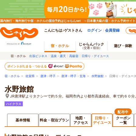
国内旅行・海外旅行や宿・ホテルの宿泊予約はじゃらんnet ～日本最大級の宿・ホテル予約サイト
こんにちは♪ゲストさん
ログイン
会員登録
じゃらんパック
宿・ホテル
遊び・体験
（交通＋宿泊）
宿・ホテル
出張ビジネス
温泉・露天
高級宿
日帰り・デイユース
ポイントがたまる・つかえる
宿・ホテル
>
佐賀県
>
唐津・呼子
>
唐津・呼子・玄海
>
水野旅館
> 日帰り・デイユー
水野旅館
JR唐津駅よりタクシーで約５分。福岡市内より都市高速経由、車で約６０分
ハイクラス
配布中
地図・
日帰り・
クーポン
基本情報
料金・宿泊プラン
アクセス
デイユース
一覧