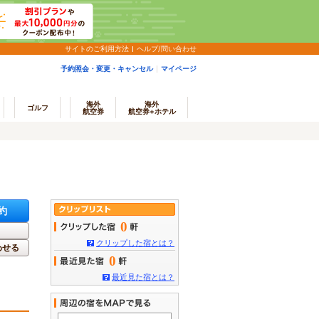
サイトのご利用方法
ヘルプ/問い合わせ
予約照会・変更・キャンセル
マイページ
海外
海外
ゴルフ
航空券
航空券+ホテル
約
0
クリップした宿とは？
わせる
0
最近見た宿とは？