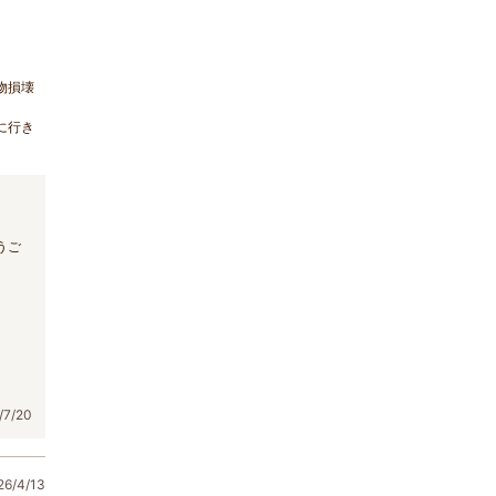
物損壊
に行き
うご
7/20
/4/13