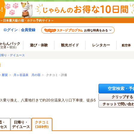
 ～日本最大級の宿・ホテル予約サイト～
ログイン
会員登録
お得な特典をみる
ゃらんパック
遊び・体験
観光ガイド
レンタカー
航空券
（交通＋宿泊）
日帰り・デイユース
・那賀
>
月ヶ谷温泉 月の宿
> クチコミ・評価
空室検索・予
クリップする
ス乗り換え、八重地行きで約20分温泉入り口下車後、徒歩5
チャットで問い合
図・
日帰り・
クチコミ
セス
デイユース
(389件)