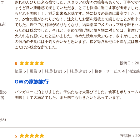
されのんびり出来る宿でした。スタッフの方々の接客も良くて、丁寧でか
リフ
ょうど良い距離感で接していただき、とても快適に過ごす事が出来ました
もどれも美味しく、満足出来るお味です。特に朝食の鶏鍋は最高でした。
つ、夕食の量がかなり少なく、注文したお酒を最後まで楽しむことが出来
税込)
でした。途中でお料理が足りなくなり、結局部屋で〆のカップ麺を啜るハ
ったのは残念でした。それと、せめて揚げ物と焼き物に対しては、着席し
火入れをお願いしたと思いました。冷めた焼魚や天ぷらは、さすがにこの
の宿泊の夕食には不釣り合いかと思います。接客等含め他に不満な点は無
こだけが残念な所でした、
投稿日：202
5
部屋
5
風呂
3
料理(朝食)
5
料理(夕食)
5
接客・サービス
4
清潔感
GWの家族旅行
バンガローに泊まりました。子供たちは大喜びでした。食事もボリューム
選の
美味しくて大満足でした。また来年も行きたいと思っています。
ー宿
税込)
投稿日：202
5