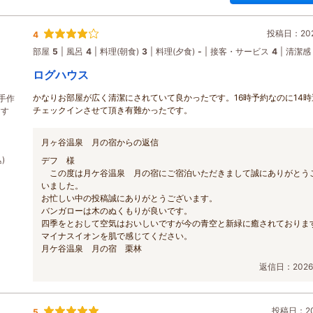
投稿日：2026
4
部屋
5
風呂
4
料理(朝食)
3
料理(夕食)
-
接客・サービス
4
清潔感
ログハウス
かなりお部屋が広く清潔にされていて良かったです。16時予約なのに14時
手作
チェックインさせて頂き有難かったです。
すす
月ヶ谷温泉 月の宿からの返信
)
デフ 様
この度は月ケ谷温泉 月の宿にご宿泊いただきまして誠にありがとう
いました。
お忙しい中の投稿誠にありがとうございます。
バンガローは木のぬくもりが良いです。
四季をとおして空気はおいしいですが今の青空と新緑に癒されておりま
マイナスイオンを肌で感じてください。
月ケ谷温泉 月の宿 栗林
返信日：2026/
投稿日：202
5