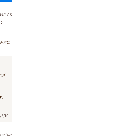
/4/10
5
過ぎに
ござ
す。
5/10
6/4/6