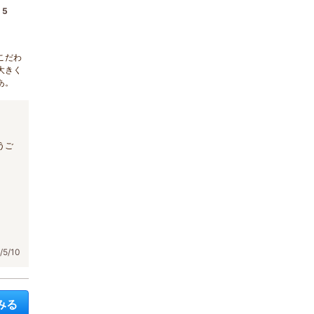
5
こだわ
大きく
あ。
うご
5/10
みる