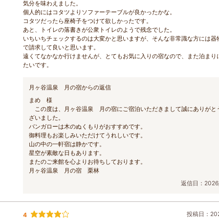
気分を味わえました。
個人的にはコタツよりソファーテーブルが良かったかな。
コタツだったら座椅子をつけて欲しかったです。
あと、トイレの落書きが公衆トイレのようで残念でした。
いちいちチェックするのは大変かと思いますが、そんな非常識な方には器
で請求して良いと思います。
遠くてなかなか行けませんが、とてもお気に入りの宿なので、また泊まり
たいです。
月ヶ谷温泉 月の宿からの返信
まめ 様
この度は、月ヶ谷温泉 月の宿にご宿泊いただきまして誠にありがと
ざいました。
バンガローは木のぬくもりがおすすめです。
御料理もお楽しみいただけてうれしいです。
山の中の一軒宿は静かです。
星空が素敵な日もあります。
またのご来館を心よりお待ちしております。
月ヶ谷温泉 月の宿 栗林
返信日：2026/
投稿日：2026
4