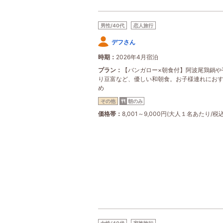
男性/40代
恋人旅行
デフさん
時期
2026年4月宿泊
プラン
【バンガロー×朝食付】阿波尾鶏鍋や
り豆富など、優しい和朝食。お子様連れにお
め
その他
朝のみ
価格帯
8,001～9,000円(大人１名あたり/税込