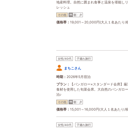
地産料理。自然に囲まれ食事と温泉を堪能し
レッシュ
その他
朝・夕
価格帯
19,001～20,000円(大人１名あたり/
女性/40代
子連れ旅行
まちこさん
時期
2026年5月宿泊
プラン
【バンガロー×スタンダード会席】厳
食材を使用した旬菜会席。大自然のバンガロ
泊♪
その他
朝・夕
価格帯
15,001～16,000円(大人１名あたり/
女性/40代
子連れ旅行