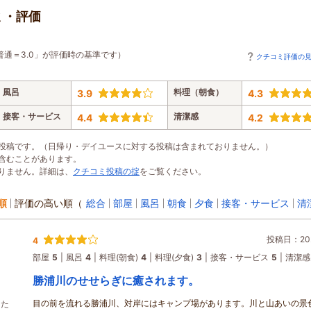
ミ・評価
普通＝3.0」が評価時の基準です）
クチコミ評価の
風呂
料理（朝食）
3.9
4.3
接客・サービス
清潔感
4.4
4.2
投稿です。（日帰り・デイユースに対する投稿は含まれておりません。）
含むことがあります。
りません。詳細は、
クチコミ投稿の掟
をご覧ください。
順
評価の高い順
（
総合
部屋
風呂
朝食
夕食
接客・サービス
清
投稿日：202
4
部屋
5
風呂
4
料理(朝食)
4
料理(夕食)
3
接客・サービス
5
清潔感
勝浦川のせせらぎに癒されます。
目の前を流れる勝浦川、対岸にはキャンプ場があります。川と山あいの景
った