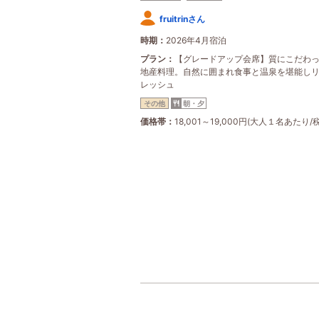
fruitrinさん
時期
2026年4月宿泊
プラン
【グレードアップ会席】質にこだわ
地産料理。自然に囲まれ食事と温泉を堪能し
レッシュ
その他
朝・夕
価格帯
18,001～19,000円(大人１名あたり/