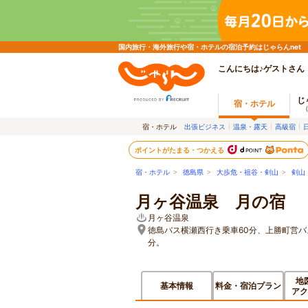
国内旅行・海外旅行や宿・ホテルの宿泊予約はじゃらんnet
こんにちは♪ゲストさん
じ
宿・ホテル
宿・ホテル
出張ビジネス
温泉・露天
高級宿
ポイントがたまる・つかえる
宿・ホテル
>
徳島県
>
大歩危・祖谷・剣山
>
剣山
月ヶ谷温泉 月の宿
月ヶ谷温泉
徳島バス横瀬西行き乗車60分、上勝町営バ
分。
地
基本情報
料金・宿泊プラン
アク