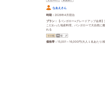
女性/40代
家族旅行
なあえさん
時期
2026年4月宿泊
プラン
【バンガロー×グレードアップ会席】
こだわった地産料理。バンガローで大自然に
れる
その他
朝・夕
価格帯
15,001～16,000円(大人１名あたり/