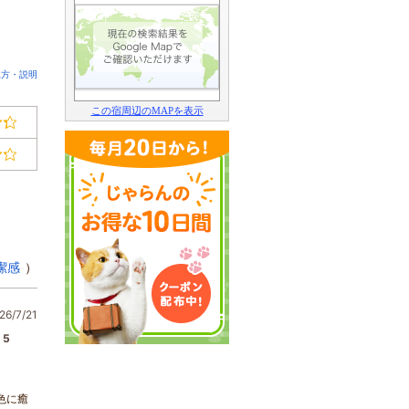
見方・説明
この宿周辺のMAPを表示
潔感
）
6/7/21
5
色に癒