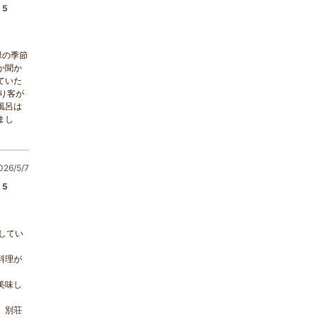
5
緑の季節
か聞か
ていた
り客が
風呂は
まし
6/5/7
5
してい
料理が
美味し
、別荘