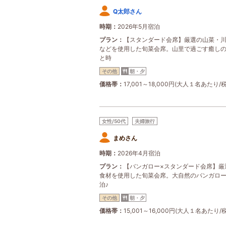
Q太郎さん
時期
2026年5月宿泊
プラン
【スタンダード会席】厳選の山菜・
などを使用した旬菜会席。山里で過ごす癒し
と時
その他
朝・夕
価格帯
17,001～18,000円(大人１名あたり/
女性/50代
夫婦旅行
まめさん
時期
2026年4月宿泊
プラン
【バンガロー×スタンダード会席】厳
食材を使用した旬菜会席。大自然のバンガロ
泊♪
その他
朝・夕
価格帯
15,001～16,000円(大人１名あたり/