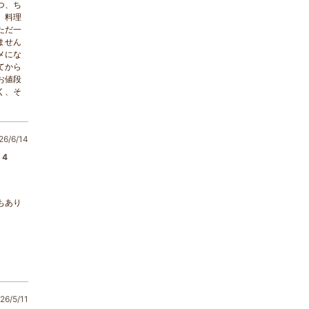
つ、ち
。料理
ただ一
ません
メにな
てから
お値段
く、そ
6/6/14
4
もあり
6/5/11