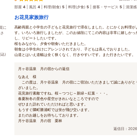
部屋
4
風呂
4
料理(朝食)
5
料理(夕食)
5
接客・サービス
5
清潔感
お花見家族旅行
高齢両親と小学生の子どもと花見旅行で滞在しました。とにかくお料理が
質に
す。いろいろ旅行しましたが、このお値段にてこの内容は非常に嬉しかっ
癒さ
し、リピートしたいです。
桜をみながら、夕食や朝食いただきました。
朝食は小学生向けにアレンジされており、子どもは喜んでおりました。
税込)
山道とはいえ道幅は全く狭くなく、行きやすいです。また行きたいです。
月ヶ谷温泉 月の宿からの返信
なあえ 様
この度は、月ケ谷温泉 月の宿にご宿泊いただきまして誠にありがと
ざいました。
花見旅行素敵ですね。桜～つつじ～新緑～紅葉・・・。
春夏秋冬の景色や星空がきれいなところですので
ぜひまた訪れていただければと思います。
もうすぐ隣町勝浦町では蛍が飛び交います。
またのお越しをお待ちしております。
月ケ谷温泉 月の宿 栗林
返信日：2026/