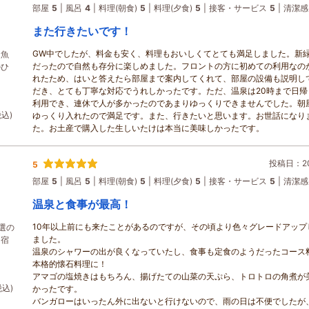
部屋
5
風呂
4
料理(朝食)
5
料理(夕食)
5
接客・サービス
5
清潔感
また行きたいです！
GW中でしたが、料金も安く、料理もおいしくてとても満足しました。新
川魚
だったので自然も存分に楽しめました。フロントの方に初めての利用なの
のひ
れたため、はいと答えたら部屋まで案内してくれて、部屋の設備も説明し
だき、とても丁寧な対応でうれしかったです。ただ、温泉は20時まで日帰
利用でき、連休で人が多かったのであまりゆっくりできませんでした。朝
税込)
ゆっくり入れたので満足です。また、行きたいと思います。お世話になり
た。お土産で購入した生しいたけは本当に美味しかったです。
投稿日：202
5
部屋
5
風呂
5
料理(朝食)
5
料理(夕食)
5
接客・サービス
5
清潔感
温泉と食事が最高！
10年以上前にも来たことがあるのですが、その頃より色々グレードアップ
選の
ました。
ー宿
温泉のシャワーの出が良くなっていたし、食事も定食のようだったコース
本格的懐石料理に！
アマゴの塩焼きはもちろん、揚げたての山菜の天ぷら、トロトロの角煮が
税込)
かったです。
バンガローはいったん外に出ないと行けないので、雨の日は不便でしたが