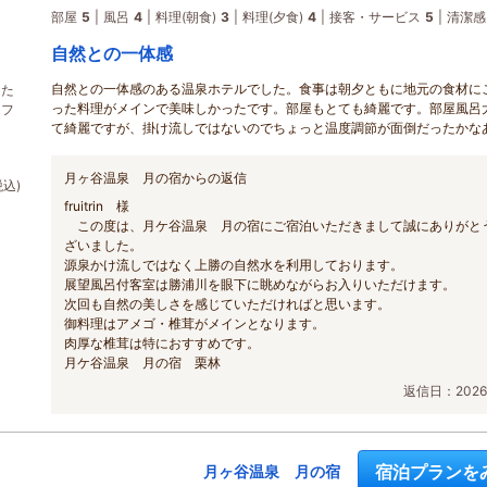
部屋
5
風呂
4
料理(朝食)
3
料理(夕食)
4
接客・サービス
5
清潔感
自然との一体感
自然との一体感のある温泉ホテルでした。食事は朝夕ともに地元の食材に
った
った料理がメインで美味しかったです。部屋もとても綺麗です。部屋風呂
リフ
て綺麗ですが、掛け流しではないのでちょっと温度調節が面倒だったかな
月ヶ谷温泉 月の宿からの返信
税込)
fruitrin 様
この度は、月ケ谷温泉 月の宿にご宿泊いただきまして誠にありがと
ざいました。
源泉かけ流しではなく上勝の自然水を利用しております。
展望風呂付客室は勝浦川を眼下に眺めながらお入りいただけます。
次回も自然の美しさを感じていただければと思います。
御料理はアメゴ・椎茸がメインとなります。
肉厚な椎茸は特におすすめです。
月ケ谷温泉 月の宿 栗林
返信日：2026/
宿泊プランを
月ヶ谷温泉 月の宿