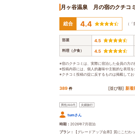
月ヶ谷温泉 月の宿のクチコ
4.4
総合
（「
部屋
4.5
料理（夕食）
4.5
※宿のクチコミは、実際に宿泊した会員の方の
※投稿内容には、個人的趣味や主観的な表現を
※クチコミ投稿の掟に反するものは掲載してお
389
[並び順]
新着
件
男性/60代
夫婦旅行
tumさん
時期
2026年7月宿泊
プラン
【グレードアップ会席】質にこだわ