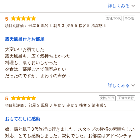
れます。食べたいものが多すぎて困ります。帰りに玄関で写真を
いつまでも変わらず、安心且つご期待にお応え出来る
詳しくみる
「部屋の露天風呂は２人でゆったりと山々をみながら
宿泊時期：
2026年05月宿泊 (夫婦旅行)
撮ろうとしたら、係の人が宿の提灯と打ち出の小槌をかしてくれ
宿であり続ける様日々精進して参りますので、今後とも
入れます。私達は使いませんでしたがサウナもあり、
投稿者：
ひろちゃんさん
(男性/60代)
て写真を撮ってくれました。妹に感想を聞いたら、部屋も食事も
変わらぬご愛顧をお願い申し上げます。
5
内風呂を水風呂として使うそうです。なんて贅沢な。
女性/60代
その他
宿泊プラン：
■スタンダード会席■群馬の食材盛りだくさん♪『地産地消の旬
凄かったけど、二種類の温泉に入れたのが贅沢で、初めての伊香
口コミでの高評価誠にありがとうございました。
の恵み』 心と身体を整えるリトリート時間
夕食の間にリビングに布団が敷かれていましたが、
ツイン
朝・夕
項目別評価：
部屋 5
風呂 5
朝食 3
夕食 5
接客 5
清潔感 5
保に大満足していました。本当は教えたくないけど、素晴らしい
ホ
宿泊価格帯：
ソファーが広々としていて、別に机椅子があるので、
30,001円以上(大人一人あたり/税込)
宿です。
テル松本楼
ゆったりと部屋飲みも出来ます。寝室には二つ
露天風呂付きお部屋
【ホテル松本楼】やさしさとふれあいの温泉宿からの返信
充電器があり、机にもあってコンセントも充実しています。
大変いいお宿でした
須長 政幸
洗面も二つあり、となりには別の鏡とrifaがあり、
ひろちゃん 様
露天風呂も、広く気持ちよかった
朝の身支度も渋滞しません。」とのコメント
（返信日：2026/05/25）
先日はご夫婦で初めてホテル松本楼を
料理も、凄くおいしかった
有り難いです。
ご利用頂きまして誠に有り難うございました。
夕食は、部屋ごとで個室みたい
当館のルーツでもあるビーフシチューをお気に入り頂き
料理長が厳選した四季折々の旬の食材を用いた
だったのですが、まわりの声が
お土産にもお買い求め頂き」、ありがとうございます。
地産地消のお料理や地元野菜をふんだんに使った
気になるのが、伝てみたら、
（投稿日：2026/05/15）
朝食バイキングも「カレーも辛さ控えめで万人向けですし、
詳しくみる
朝食バイキング、温泉付きの和洋室をお気に入り下さり
個室に、途中からかえてくださって
朝から天ぷらを揚げてくれます。食べたいものが多すぎて
「料理、眺めの良い部屋及び温泉かけ流しの部屋風呂等
宿泊時期：
2026年04月宿泊 (その他)
大変嬉しかった(イケメンのお兄さんでした)迷惑かけてすみません
困ります。」との事、何よりでございます。
5
とても良かったです。」とのコメント、有り難いです。
女性/50代
子連れ旅行
投稿者：
お蝶さん
(女性/60代)
でした
係りの対応や黄金・白銀の温泉も妹さんにもご満足頂け
宿泊プラン：
【泊まって良かった宿大賞受賞☆記念プラン】スタンダード会
「接客面でも不快な思いもしませんでした。」とのお言葉
項目別評価：
部屋 5
風呂 3
朝食 3
夕食 3
接客 5
清潔感 5
ありがとうございました
席が料金そのまま＜グレードアップ会席＞に！
「本当は教えたくないけど、素晴らしい宿です。」
ツイン
朝・夕
従業員教育を重視している当館としては
大変満足でした
とのお言葉、とても嬉しく存じます。
宿泊価格帯：
30,001円以上(大人一人あたり/税込)
とても嬉しく存じます。
おもてなしに感動
次回もねこたん様により一層お喜び頂ける様
「また泊まりに行きたい宿です。」との事
娘、孫と親子3代旅行に行きました。スタップの皆様の素晴らしい
日々研鑽し取り組んで参ります。
【ホテル松本楼】やさしさとふれあいの温泉宿からの返信
次回ひろちゃん様にお会い出来る日を楽しみに
対応、とても感動しました。親切でした。お部屋はアドベンチャ
口コミでの高評価誠にありがとうございました。
日々精進して参ります。
お蝶 様