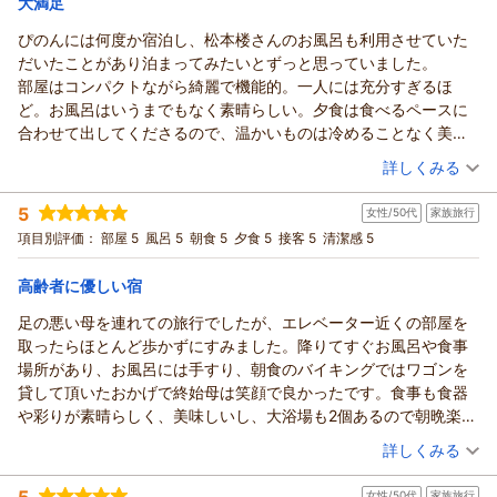
ご予想と違った様ですが、群馬の地野菜を使った煮物、
大満足
とても楽しい旅行でした。
日々精進して参りますので今後とも
和え物などの体に優しい和食を中心に多数のお料理を
ありがとうございました。
ぴのんには何度か宿泊し、松本楼さんのお風呂も利用させていた
ご愛顧のほどお願い申し上げます。
【ホテル松本楼】やさしさとふれあいの温泉宿からの返信
取り揃えた朝食バイキングはお気に入り頂き
だいたことがあり泊まってみたいとずっと思っていました。
口コミでの高評価誠にありがとうございました。
「朝食はベストでした。 総評として満足でした。」
松ちゃん 様
部屋はコンパクトながら綺麗で機能的。一人には充分すぎるほ
ホテル松本楼
とのお言葉、とても嬉しく存じます。
先日は伊香保温泉のホテル松本楼に
ど。お風呂はいうまでもなく素晴らしい。夕食は食べるペースに
須長 政幸
季節で料理は変わりますので、時期を変え
初めてご宿泊頂きまして
合わせて出してくださるので、温かいものは冷めることなく美味
又お出掛け頂ければと思います。
（返信日：2026/06/21）
誠にありがとうございました。
しく頂くことができました。
（投稿日：2026/05/26）
かとちゃん様のお越しをスタッフ一同
石段街までは行きは上りの為ワゴン車での
詳しくみる
すべてにおいて大満足。おすすめのお宿です。
心よりお待ちしております。
送りを行っておりますが、お喜び頂け
宿泊時期：
2026年05月宿泊 (一人旅)
ホテル松本楼
何よりでございます。
5
女性/50代
家族旅行
投稿者：
uriさん
(女性/50代)
須長 政幸
料理長が厳選した四季折々の旬の食材を用いた
宿泊プラン：
【じゃらんのお得な10日間】■スタンダード会席■群馬の食材
項目別評価：
部屋 5
風呂 5
朝食 5
夕食 5
接客 5
清潔感 5
盛りだくさん♪『地産地消の旬の恵み』
地産地消のお料理や地元野菜をふんだんに使った
ダブル
朝・夕
（返信日：2026/06/17）
宿泊価格帯：
朝食バイキングをお気に入り頂き「なんといっても
26,001～27,000円(大人一人あたり/税込)
高齢者に優しい宿
夕御飯が、とても良く、何を食べても、初めて食べる
足の悪い母を連れての旅行でしたが、エレベーター近くの部屋を
【ホテル松本楼】やさしさとふれあいの温泉宿からの返信
料理ですが、美味しく頂けました。 朝食のバイキングも、
取ったらほとんど歩かずにすみました。降りてすぐお風呂や食事
たくさんの料理があり、とても美味しかったです。」
uri 様
場所があり、お風呂には手すり、朝食のバイキングではワゴンを
とのお言葉、とても嬉しく存じます。
姉妹館のぴのんにご宿泊頂き、今回は松本楼を
貸して頂いたおかげで終始母は笑顔で良かったです。食事も食器
黄金・白銀の温泉もお楽しみ下さり「お風呂もとても広く、
ご利用頂きまして誠にありがとうございました
や彩りが素晴らしく、美味しいし、大浴場も2個あるので朝晩楽し
温泉も良かったです。」とのコメント、有り難いです。
洋タイプのダブルルームや黄金・白銀の温泉を
めます。帰る際には母の日のカーネーションまで頂き大満足でし
（投稿日：2026/05/17）
「是非、また宿泊したい旅館でした。 今度は姉妹宿の
お褒め頂き「部屋はコンパクトながら綺麗で機能的。
詳しくみる
た！
ピノン松本楼にも宿泊してみたいです。
一人には充分すぎるほど。お風呂は
宿泊時期：
2026年05月宿泊 (家族旅行)
とても楽しい旅行でした。」との事、ありがとうございます。
いうまでもなく素晴らしい。」とのコメント、有り難いです。
5
女性/50代
家族旅行