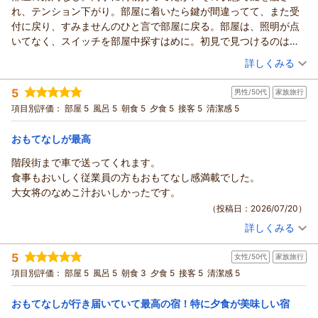
ひなにゃん 様
須長
れ、テンション下がり。部屋に着いたら鍵が間違ってて、また受
尾瀬散策の疲れを癒やすのにぴったりの、やさしさと温かさを
次回もより一層ケン様にお喜び頂ける様
先日は日本全国様々な旅館の中より伊香保温泉の
政幸
付に戻り、すみませんのひと言で部屋に戻る。部屋は、照明が点
感じられる宿でした。」とのお言葉、ありがとうございます。
日々精進して参ります。
ホテル松本楼をお選び頂きまして
いてなく、スイッチを部屋中探すはめに。初見で見つけるのは大
「また伊香保を訪れる際には宿泊したいと思います。」との事
（返信日：2026/08/02）
スタッフ一同心よりお待ちしております。
誠にありがとうございました
変でした。
次回もより一層まーぼー様にお喜び頂ける様
（投稿日：2026/07/20）
ホテル松本楼
琉球畳のリビング＆ツインベッドのお部屋をご予約頂き
詳しくみる
夕食は、美味しかったのだがローストビーフなのに、石焼の上に
日々研鑽し取り組んで参ります。
須長 政
広くて使い勝手が良くソファーやテレビも大きくて
宿泊時期：
2026年07月宿泊 (一人旅)
乗ってて？でした。生で良いかなと。量は少し少な目です。
口コミでの高評価誠にありがとうございました。
幸
ゆったりと過ごせました。トイレの手拭きタオルの
5
男性/50代
家族旅行
投稿者：
yoriさん
(男性/40代)
お風呂は、2種類の温泉にサウナとあり、ゆっくり出来ました。
ホテル松
横にあった匂い袋？ 手を拭くたびに匂い袋から
（返信日：2026/07/30）
宿泊プラン：
【じゃらんスペシャルウィーク】■グレードアップ会席■メイ
項目別評価：
部屋 5
風呂 5
朝食 5
夕食 5
接客 5
清潔感 5
本楼
ン料理が群馬の銘牛“上州牛”≪じゃらん限定≫
良い匂いがして、色々な宿に宿泊しましたが初めてでした。
ダブル
朝・夕
須長
宿泊価格帯：
客室プレートの下の文章が夕食後に『ごゆっくりおやすみなさ
30,001円以上(大人一人あたり/税込)
おもてなしが最高
政幸
いませ』に
階段街まで車で送ってくれます。
（返信日：2026/08/02）
【ホテル松本楼】やさしさとふれあいの温泉宿からの返信
変わっていた。心遣いに感動しました。」とのお言葉
食事もおいしく従業員の方もおもてなし感満載でした。
備品やお部屋前のプレートをお気に入り頂け何よりでございま
Yori 様
大女将のなめこ汁おいしかったです。
す。
先日は伊香保温泉のホテル松本楼を
（投稿日：2026/07/20）
チェックイン時のウエルカムドリンクや梅ゼリーや
ご利用頂きまして誠に有り難うございました。
料理長がお客様の喜ぶ顔を思いながら作った
詳しくみる
此度は、ご不快な思いをさせてしまい
宿泊時期：
2026年07月宿泊 (家族旅行)
地産地消の夕食もお喜び頂け「個室で頂いた
申し訳ありませんでした。当館は
投稿者：
バン長さん
(男性/50代)
群馬の食材が盛りだくさんの夕食はとても美味しかったです。
5
チェックインが15時からですのでYori様の様に
女性/50代
家族旅行
宿泊プラン：
【泊まって良かった宿大賞受賞☆記念プラン】スタンダード会
お品書きも詳しくて良いです。」とのコメント、有り難いで
席が料金そのまま＜グレードアップ会席＞に！
14時半にチェックインされた場合は
和室
朝・夕
項目別評価：
部屋 5
風呂 5
朝食 3
夕食 5
接客 5
清潔感 5
す。
宿泊価格帯：
お部屋が出来ていれば、ご案内なしで
21,001～22,000円(大人一人あたり/税込)
黄金・白銀の温泉や接客のお褒め頂き「 大浴場、露天風呂、
先にお通しさせて頂いております。
おもてなしが行き届いていて最高の宿！特に夕食が美味しい宿
貸切風呂と湯量豊富で泉質が良いお湯にゆっくりと入れて
【ホテル松本楼】やさしさとふれあいの温泉宿からの返信
チェックインした者が良かれと思い