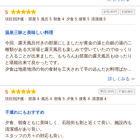
右上下麻痺なのですが、スタッフさんも色々対応して頂きありが
ます。
満足しました。」とのお言葉、従業員教育を重視している
ふれあい。」をコンセプトにおもてなしの心を
宿泊時期：
2026年07月宿泊 (家族旅行)
とうございました。
ホテ
当館としてはとても嬉しく存じます。
大切にしておりますので、黄金・白銀の温泉や
5
女性/60代
夫婦旅行
投稿者：
上さまさん
(男性/60代)
また機会があれば宿泊させて頂きたいと思います。
ル松本楼
まだまだ至らない点もございますがこれからも
地産地消のお料理、接客をお気に入り頂き
宿泊プラン：
■スタンダード会席■群馬の食材盛りだくさん♪『地産地消の旬
項目別評価：
部屋 5
風呂 5
朝食 4
夕食 5
接客 5
清潔感 5
須
お客様にご満足頂ける施設とサービスをご提供
の恵み』 心と身体を整えるリトリート時間
「おもてなしの心が伝わり 気配り上手で
和洋室
朝・夕
長 政幸
出来ます様努めて参ります。
宿泊価格帯：
落ち着いてゆっくりできました。」とのお言葉
30,001円以上(大人一人あたり/税込)
温泉三昧と美味しい料理
まさよし様の又のお越しをスタッフ一同
（返信日：2026/07/30）
とても嬉しく存じます。
今回、露天風呂付きの部屋にしましたが黄金の湯と白銀の湯の二
心よりお待ちしております。
【ホテル松本楼】やさしさとふれあいの温泉宿からの返信
温泉付きのお部屋の設備もお褒め頂き
種類がある大浴場と露天風呂も楽しみで空いていたのでゆっくり
ホテル松本楼
「部屋の湯船に冷めないようにと
上さま 様
と入ることが出来ました。もちろんお部屋の露天風呂もゆったり
須長 政
蓋を設置してるのに感心しました。」とのコメント
先日も伊香保温泉のホテル松本楼を
と堪能出来て良かったです。
幸
有り難いです。
ご利用頂きまして誠に有り難うございました。
夕食は地産地消の旬の食材を工夫されて手の込んだお料理ばかり
駐車場は何か所か有り、到着時間や当日の
（返信日：2026/07/21）
露天風呂付きのお部屋をご予約頂き、温泉や
でどれも美味しかったです。機会がありましたら違う季節のお料
（投稿日：2026/07/02）
宿泊人数によって分けさせて頂いておりますが
お部屋をお気に入り頂き「部屋は綺麗で
詳しくみる
理も食べに伺いたいと思いました。朝食も美味しく頂きました。
以前の様に遠く離れた駐車場ではなく
良かったです。」とのコメント、当日」はあいにくの雨で
宿泊時期：
2026年06月宿泊 (夫婦旅行)
お部屋や館内も清潔感があり、スタッフの皆様も温かい接客をさ
道路を挟んだ所にご用意しております。
眺望は望めなかったようですが
5
男性/30代
子連れ旅行
投稿者：
マヨママさん
(女性/60代)
れていて癒やされました。
次回も是非ご利用下さいませ。
お喜び頂けた様で何よりでございます。
宿泊プラン：
【泊まって良かった宿大賞受賞☆記念プラン】スタンダード会
項目別評価：
部屋 4
風呂 4
朝食 5
夕食 5
接客 4
清潔感 4
泊まって良かったです。
ヒデ様の又のお越しをスタッフ一同
席が料金そのまま＜グレードアップ会席＞に！
料理長が厳選した四季折々の旬の食材を用いた
和洋室
朝・夕
心よりお待ちしております。
宿泊価格帯：
地産地消のお料理もお褒め頂き「夕朝食も美味しく
30,001円以上(大人一人あたり/税込)
子連れにもおすすめ
ホテル松本楼
良かったです。」とのお言葉、とても嬉しく存じます。
夕食、朝食ともに美味しく、石段街も割と近くて良い。施設内も
須長 政
【ホテル松本楼】やさしさとふれあいの温泉宿からの返信
接客もお気に入り頂き「 また機会があれば
清潔感があり良い。
幸
宿泊させて頂きたいと思います」との事
マヨママ 様
スタッフの方々の対応も良い。
次回上さま様にお会い出来る日を楽しみに
（返信日：2026/07/13）
先日は伊香保温泉の数ある旅館の中より