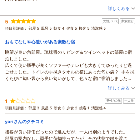
一緒にゆっくり楽しみながら温泉に入ることができました。
誠にありがとうございました。
は、利用させて頂きたいと思っています。2歳の誕生日という日を
（投稿日：2026/07/24）
ベビー用のボディーソープやシャンプーもあり、
黄金・白銀の温泉やお部屋をお気に入り頂き
詳しくみる
こちらの宿で迎えられたこと本当に良かったです。ありがとうご
とても助かりました。」との事、何よりでございます。
「たくさん歩いて疲れていましたが、気持ちの良い温泉と
ざいました。
宿泊時期：
2026年06月宿泊 (家族旅行)
大浴場もお喜び頂け「とても気持ちよかったです。
落ち着いたお部屋で、ゆっくりと身体を休めることができまし
5
女性/60代
家族旅行
投稿者：
ケンさん
(男性/60代)
さらに、大浴場にベビーベッドや赤ちゃん用の椅子や
た。」
宿泊プラン：
■スタンダード会席■群馬の食材盛りだくさん♪『地産地消の旬
項目別評価：
部屋 5
風呂 5
朝食 4
夕食 5
接客 5
清潔感 5
ベビーバスがあったので、次に宿泊するときは、
の恵み』 心と身体を整えるリトリート時間
との事、何よりでございます。
和洋室
朝・夕
子どもと一緒に大浴場に入りたいと思いました。」
宿泊価格帯：
料理長が厳選した四季折々の旬の食材を用いた
30,001円以上(大人一人あたり/税込)
おもてなしや心遣いがある素敵な宿
とのコメント、有り難いです。
地産地消の夕食や地元野菜をふんだんに使った朝食バイキング
眺望が良い角部屋。琉球畳のリビング＆ツインベッドの部屋に宿
接客もお褒め頂き「子供たちの嬉しそうな表情が
【ホテル松本楼】やさしさとふれあいの温泉宿からの返信
も
泊しました。
とても印象的で、素敵な思い出になりました。
お喜び頂け「 夕食・朝食ともに品数が豊富で、どのお料理も
ケン 様
広くて使い勝手が良くソファーやテレビも大きくてゆったりと過
駐車場も旅館から近く、停めやすかったです。
美味しくいただきました。」とのお言葉、とても嬉しく存じま
先日も伊香保温泉のホテル松本楼を
ごせました。トイレの手拭きタオルの横にあった匂い袋？ 手を拭
今回の旅行では雨で石階段などを観光することが
す。
ご利用頂きまして誠に有り難うございました。
くたびに匂い袋から良い匂いがして、色々な宿に宿泊しましたが
できませんでしたが、また、伊香保温泉に行く際には、
朝6:00からのなめこ汁もご賞味下さり「温かくてとても美味し
当館のテーマは、やさしさとふれあい、
初めてでした。
利用させて頂きたいと思っています。2歳の誕生日という日
（投稿日：2026/07/24）
く、
小さなお子様からお年を召されたお客様まで、
詳しくみる
客室プレートの下の文章が夕食後に『ごゆっくりおやすみなさい
をこちらの宿で迎えられたこと本当に良かったです。」
朝から心までほっとしました。」とのコメント、有り難いで
ご家族そろっての楽しいひとときを
宿泊時期：
2026年07月宿泊 (家族旅行)
ませ』に変わっていた。心遣いに感動しました。
との過分なお言葉、本当にありがとうございます。
す。
お過ごしいただけますよう、お食事や
1
男性/40代
一人旅
投稿者：
ひなにゃんさん
(女性/60代)
ウエルカムドリンクや梅ゼリー、個室で頂いた群馬の食材が盛り
頂戴しましたお言葉に恥じぬ様、今後も
スタッフの対応や館内もお褒め頂き「スタッフの皆さんの対応
お風呂などにも心を配っておりますので
宿泊プラン：
■スタンダード会席■群馬の食材盛りだくさん♪『地産地消の旬
項目別評価：
部屋 3
風呂 5
朝食 3
夕食 2
接客 1
清潔感 4
だくさんの夕食はとても美味しかったです。
精一杯のおもてなしに努めて参りますので
も
の恵み』 心と身体を整えるリトリート時間
温泉付きの和洋室をお気に入り頂き
和室
朝・夕
お品書きも詳しくて良いです。
引き続きご愛顧の程お願い申し上げます。
明るく親切で、近隣の観光地について尋ねた際には、行き方や
宿泊価格帯：
「 80歳過ぎの妻の親を連れても、
30,001円以上(大人一人あたり/税込)
yoriさんのクチコミ
大浴場、露天風呂、貸切風呂と湯量豊富で泉質が良いお湯にゆっ
口コミでの高評価誠にありがとうございました。
見どころを丁寧に教えてくださいました。館内も清潔感があ
室内温泉トイレととても安心して利用できました。」
くりと入れて満足でした。従業員の方々の対応が皆さん笑顔で親
ホテル松
接客が良い評価だったので選んだが、一人は別のようでした。
り、
【ホテル松本楼】やさしさとふれあいの温泉宿からの返信
とのお言葉、とても嬉しく存じます。
切丁寧でした。心身ともに癒やされた宿です。
本楼
部屋の案内なし。両手に荷物持ってたが、その状態で鍵を渡さ
設備やサービスを考えると料金も妥当だと思います。
「 又お邪魔します。」との事