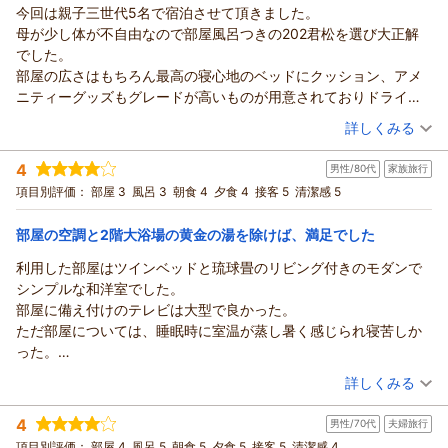
今回は親子三世代5名で宿泊させて頂きました。
満足でした。従業員の方々の対応が皆さん笑顔で親切丁寧でし
お通しした様ですが、ご説明が足りず
バン長 様
母が少し体が不自由なので部屋風呂つきの202君松を選び大正解
た。
誤解を生んでしまい、大変失礼致しました。
先日は日本全国様々な旅館の中より伊香保温泉の
でした。
心身ともに癒やされた宿です。」とのお言葉
料理長が厳選した四季折々の旬の食材を用いた
ホテル松本楼をお選び頂きまして
部屋の広さはもちろん最高の寝心地のベッドにクッション、アメ
本当にありがとうございます。スタッフ皆の励みになります。
地産地消のお料理は「夕食は、美味しかった」
誠にありがとうございました。
ニティーグッズもグレードが高いものが用意されておりドライヤ
頂戴しましたお言葉に恥じぬ様、今後も
とのコメント、有り難いです。メイン料理の
石段街までは行きは上りの為ワゴン車での送りを行っておりま
ー、コーヒーメーカーまで少し高くてもこの部屋にして皆大満足
（投稿日：2026/07/17）
精一杯のおもてなしに努めて参りますので
ローストビーフ風ですが、もちろん生でもお召し上がり
詳しくみる
す。
でゆったり過ごせました。
引き続きご愛顧の程お願い申し上げます。
頂けますが、石焼で時間が経っても温かく
ご利用頂き、お喜び頂けた様で何よりでございます。
宿泊時期：
2026年07月宿泊 (家族旅行)
特に感動したのは個室で頂いた夕食です。
ひなにゃん様の又のお越しを従業員一同心よりお待ちしており
召し上がっていただく様考えたメニューです。
4
『 地産地消 』 推進店に認定される当館ならではの
男性/80代
家族旅行
投稿者：
あさみんさん
(女性/50代)
地元の食材にこだわり料理の見た目も味も出すタイミングも接客
ます。
量もＳＤＧｓの観点より残食を減らすため
宿泊プラン：
【じゃらんスペシャルウィーク】■グレードアップ会席■メイ
季節毎の 『 群馬の旬の恵み 』の夕食や
項目別評価：
部屋 3
風呂 3
朝食 4
夕食 4
接客 5
清潔感 5
もよく本当に美味しく気持ちよく過ごせた時間でした。ありがと
ン料理が群馬の銘牛“上州牛”≪じゃらん限定≫
食べきりサイズでご提供しておりますが
和洋室
朝・夕
群馬の地野菜を使った煮物、
うございました。
ホテル松本楼
たくさん召し上がられる方には、ご飯物のお替りで
宿泊価格帯：
30,001円以上(大人一人あたり/税込)
和え物などの体に優しい和食を中心に多数のお料理を
部屋の空調と2階大浴場の黄金の湯を除けば、満足でした
そしてカラオケ、貸切風呂も利用させてもらいました。
対応させて頂いております。ご理解下さいませ。
取り揃えた朝食バイキングや接客をお気に入り頂き
朝6時からの女将さんのなめこの味噌汁サービスを頂き女将さんに
利用した部屋はツインベッドと琉球畳のリビング付きのモダンで
須長 政幸
古くから伊香保に湧く源泉で湯の中に
【ホテル松本楼】やさしさとふれあいの温泉宿からの返信
「食事もおいしく従業員の方もおもてなし感満載でした。」
は会えませんでしたが代理の女性の方の接客が心地よく朝から気
シンプルな和洋室でした。
含まれる鉄分が酸化して茶褐色になっている
（返信日：2026/07/30）
とのお言葉、従業員教育を重視している当館としては
あさみん 様
分も和みました。
部屋に備え付けのテレビは大型で良かった。
黄金の湯や、近年湧出が確認され色が
とても嬉しく存じます。
先日は伊香保温泉のホテル松本楼をお選び頂きまして
帰りのお見送りの若い女性の方も明るく接客してくださり素晴ら
ただ部屋については、睡眠時に室温が蒸し暑く感じられ寝苦しか
無色透明でメタケイ酸をたっぷり含んだ
朝6:00からのなめこ汁もご賞味頂き
誠にありがとうございました。
しかったです。
った。
別名「美人の湯」とも言われる白銀の湯を
「なめこ汁おいしかったです。」とのコメント、り難いです。
親子三世代の旅行にバリアフリーの温泉付き
久しぶりの家族旅行に松本楼さんを選んで本当に最高の思い出に
エアコンは、スイッチを回しても押しても停止中ということで操
（投稿日：2026/07/16）
お気に入り頂き「お風呂は、2種類の温泉に
バン長様に頂戴しましたお言葉に恥じぬ様、
スイートルームをご予約頂き「君松を選び大正解でした。
詳しくみる
なりました。
作できなかった。
サウナとあり、ゆっくり出来ました。」との事
今後も精一杯のおもてなしに努めて参りますので
部屋の広さはもちろん最高の寝心地のベッドにクッション、
宿泊時期：
2026年07月宿泊 (家族旅行)
また機会がありましたら宿泊させてもらいます。
お風呂については、8階と２階の大浴場を利用しました。
何よりでございます。
引き続きご愛顧の程お願い申し上げます。
アメニティーグッズもグレードが高いものが用意されており
4
男性/70代
夫婦旅行
投稿者：
まさよしさん
(男性/80代)
２階大浴場は、伊香保温泉の看板である黄金の湯の浴槽が狭いと
まだまだ至らない点もございますがこれからも
口コミでの高評価誠にありがとうございました。
ドライヤー、コーヒーメーカーまで少し高くてもこの部屋にし
宿泊プラン：
【じゃらんのお得な10日間】■スタンダード会席■群馬の食材
項目別評価：
部屋 4
風呂 5
朝食 5
夕食 5
接客 5
清潔感 4