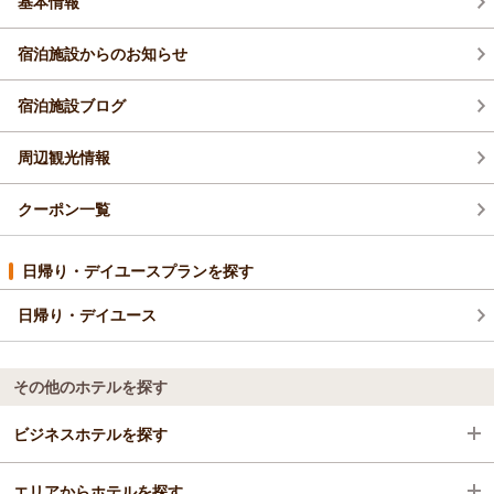
基本情報
アドベンチャールームもお気に入り頂き「お部屋は
アドベンチャールームで孫も気に入ってました。」
宿泊施設からのお知らせ
との事、何よりでございます。
「キッズルームもあり子供連れのファミリーには
最適な旅館だと思います。」とのコメント
宿泊施設ブログ
有り難いです。
「また遊びに行きたいと思います。」との事
周辺観光情報
次回きなたん様にお会い出来る日を楽しみに
日々研鑽し取り組んで参ります。
クーポン一覧
又のお越しをスタッフ一同
心よりお待ちしております。
ホテル松本楼
日帰り・デイユースプランを探す
須長 政幸
日帰り・デイユース
（返信日：2026/05/17）
その他のホテルを探す
ビジネスホテルを探す
エリアからホテルを探す
群馬県