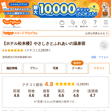
じゃらん
お得な特典をみる
【ホテル松本楼】やさしさとふれあいの温泉宿
(
クチコミ2,282件
)
4.8
群馬県渋川市伊香保町164
地図・アクセス
配布中
施設情報
プラン
写真
クーポン
クチコミ
4.8
クチコミ総合
(2,282件)
部屋
朝食
接客
風呂
夕食
清潔感
4.6
4.6
4.8
4.6
4.6
4.7
※｢普通=3.0｣が評価時の基準です。