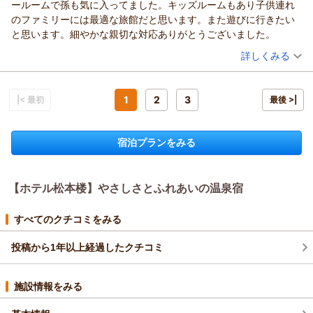
ールームで孫も気に入ってました。キッズルームもあり子供連れ
ホテル松本
又のお越しをスタッフ一同
先日は日本全国様々な旅館の中より伊香保温泉の
のファミリーには最適な旅館だと思います。また遊びに行きたい
楼
心よりお待ちしております。
ホテル松本楼をお選び頂きまして
と思います。細やかな親切な対応ありがとうございました。
須長 政
ホテル松本楼
誠にありがとうございました。
（投稿日：2026/05/12）
幸
須長 政幸
温泉付きのお部屋をご利用頂き「大変いいお宿でした
詳しくみる
（返信日：2026/05/25）
露天風呂も、広く気持ちよかった 料理も、凄くおいしかった」
（返信日：2026/05/21）
宿泊時期：
2026年05月宿泊 (子連れ旅行)
と、黄金・白銀の温泉や地産地消のお料理をお気に入り頂け
投稿者：
きなたんさん
(女性/50代)
有り難いです。
宿泊プラン：
【2026年3月OPEN記念プラン】秘密基地に宿泊！滑り台やロ
1
2
3
|< 最初
最後 >|
フトベッドがついたアドベンチャールーム
夕食時、個室会食場のお隣のお客様の声が大きかった様で
4ベッド
朝・夕
宿泊価格帯：
失礼いたしました。その時の係りの対応にご満足頂け
25,001～26,000円(大人一人あたり/税込)
宿泊プランをみる
何よりでございます。
【ホテル松本楼】やさしさとふれあいの温泉宿からの返信
まだまだ至らない点もございますがこれからも
お客様にご満足頂ける施設とサービスをご提供
きなたん 様
出来ます様努めて参りますので
【ホテル松本楼】やさしさとふれあいの温泉宿
親子3代のご旅行に伊香保温泉のホテル松本楼を
是非、又お出かけ下さいませ。
お選び頂きまして誠にありがとうございました。
お蝶様の又のお越しをスタッフ一同
娘、孫と親子3代旅行に行きました。
すべてのクチコミをみる
心よりお待ちしております。
当館は小さなお子様のいらっしゃるご家族様にも
優しい宿を目指しておりますので、スタッフの
投稿から1年以上経過したクチコミ
ホテル松本楼
対応をお褒め頂き「スタップの皆様の素晴らしい対応、
とても感動しました。親切でした。」との有難いお言葉
施設情報をみる
須長 政幸
とても嬉しく存じます。従業員皆の励みになります。
今年3月にリニューアルオープンした滑り台＆ロフト付
（返信日：2026/05/21）