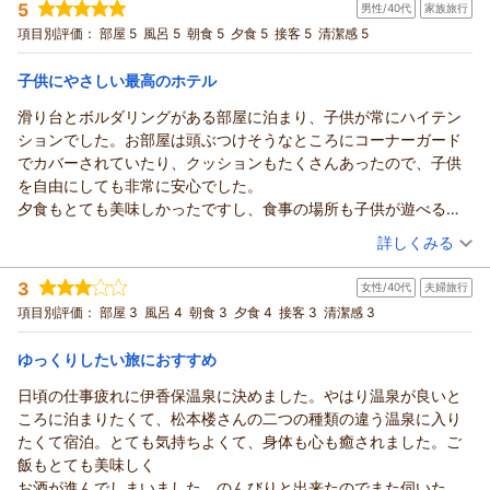
ベビーソープまで用意されていて、子どものものを
お客様まで、ご家族そろっての楽しい
5
男性/40代
家族旅行
投稿者：
ゆかさん
(女性/30代)
ありがとうございました。
何も持たずにお風呂に行かれる！シャンプーハットも
ひとときをお過ごしいただけますよう、
宿泊プラン：
【泊まって良かった宿大賞受賞☆記念プラン】スタンダード会
項目別評価：
部屋 5
風呂 5
朝食 5
夕食 5
接客 5
清潔感 5
あったので子どもがもう少し大きくなっていても
席が料金そのまま＜グレードアップ会席＞に！
お食事やお風呂などにも心を配って
和洋室
朝・夕
安心かなと思いました。」とのコメント、有り難いです。
宿泊価格帯：
おりますので、今年3月にオープンした
30,001円以上(大人一人あたり/税込)
子供にやさしい最高のホテル
スタッフの対応もお褒め頂き「「心遣いがとても
滑り台やロフトベッド付きのアドベンチャールームや
滑り台とボルダリングがある部屋に泊まり、子供が常にハイテン
嬉しかったです。 初めての3世代での旅行、
【ホテル松本楼】やさしさとふれあいの温泉宿からの返信
キッズスペース付きの会食場、温泉を
ションでした。お部屋は頭ぶつけそうなところにコーナーガード
とても素敵な旅行になりました。」とのお言葉
お気に入り頂き「滑り台つきの部屋で子どもは
ゆか 様
でカバーされていたり、クッションもたくさんあったので、子供
とても嬉しく存じます。
大喜びでした。 食事は、子どもが遊ぶスペースがあり
先日はご両親へのプレゼントに伊香保温泉の
を自由にしても非常に安心でした。
「 帰りの車の中で、「来年も伊香保に来てここに
ゆっくり食べることができました。 お風呂は、
ホテル松本楼をお選び頂きまして
夕食もとても美味しかったですし、食事の場所も子供が遊べるス
泊まろう！」と話すほどでした。 またリピートさせて
ベビーバスやおもちゃがあり、助かりました。」
誠にありがとうございました。
ペースが1席毎にあり、ゆっくり過ごせました。
いただきます♪」との事、次回もより一層お喜び
（投稿日：2026/06/18）
とのお言葉、とても嬉しく存じます。
当館は「伝わりますか、やさしさ。感じますか
詳しくみる
スタッフもみんな優しく丁寧でまた泊まりたいホテルです。
頂ける様日々精進して参ります。
朝6:00からのなめこ汁はお子様もお喜び頂け
ふれあい。」をコンセプトにおもてなしの心を
宿泊時期：
2026年06月宿泊 (家族旅行)
口コミでの高評価誠にありがとうございました。
何よりでございます。
大切にしておりますので、お部屋や温泉を
3
女性/40代
夫婦旅行
投稿者：
カステコちゃんさん
(男性/40代)
ホテル松本
「また利用したいです。」との事
お気に入り頂き「 皆様とても優しく
宿泊プラン：
【じゃらんスペシャルウィーク】■グレードアップ会席■メイ
項目別評価：
部屋 3
風呂 4
朝食 3
夕食 4
接客 3
清潔感 3
楼
次回タグマ様にお会いできる日を
ン料理が群馬の銘牛“上州牛”≪じゃらん限定≫
おもてなししていただき、お部屋や温泉も素敵で
その他
朝・夕
須長 政
楽しみにしております。
宿泊価格帯：
両親も私たちも本当に大満足の旅行となりました。
30,001円以上(大人一人あたり/税込)
ゆっくりしたい旅におすすめ
幸
玄関センサーライトの件、貴重なご意見
一泊では足りない！と家族全員言っていたので
日頃の仕事疲れに伊香保温泉に決めました。やはり温泉が良いと
ありがとうございます。次回改装時の課題と
（返信日：2026/06/26）
【ホテル松本楼】やさしさとふれあいの温泉宿からの返信
次回また機会があれば二泊したいなと思うほど
ころに泊まりたくて、松本楼さんの二つの種類の違う温泉に入り
させて頂きます。
大満足でした！」との過分なお言葉
カステコちゃん 様
たくて宿泊。とても気持ちよくて、身体も心も癒されました。ご
ご利用誠にありがとうございました。
本当にありがとうございます。
先日は日本全国様々な旅館の中より伊香保温泉の
飯もとても美味しく
ホテル松本楼
従業員皆の励みになります。
ホテル松本楼をお選び頂きまして
お酒が進んでしまいました。のんびりと出来たのでまた伺いたい
須長 政幸