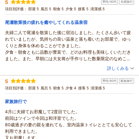
お客様まで、ご家族そろっての楽しい
5
男性/40代
夫婦旅行
投稿者：
Sさん
(男性/40代)
きませんでしたが、絵本を借りられるキッズルームがあり、子ど
ひとときをお過ごしいただけますよう、
宿泊プラン：
【キッズスペース付き食事会場確約】【夕食17:30～】3歳以下
項目別評価：
部屋 5
風呂 5
朝食 5
夕食 5
接客 5
清潔感 5
もたちは楽しんで遊んでいたのでとてもよかったです。今回、貸
のお子様がいるご家族（4名様以内）限定
お食事やお風呂などにも心を配っております。
和室
朝・夕
し切り風呂をお願いしましたが、75分とゆっくり時間があったの
宿泊価格帯：
スタッフの対応をお褒め頂き「 従業員の皆さんの
23,001～24,000円(大人一人あたり/税込)
尾瀬散策後の疲れを癒やしてくれる温泉宿
で、子どもたちと一緒にゆっくり楽しみながら温泉に入ることが
接客サービスのホスピタリティが最高で、
できました。ベビー用のボディーソープやシャンプーもあり、と
夫婦二人で尾瀬を散策した後に宿泊しました。たくさん歩いて疲
【ホテル松本楼】やさしさとふれあいの温泉宿からの返信
子供連れでも安心して楽しむことができました。」
ても助かりました。（普段は、いろいろと持ち歩いており、地味
れていましたが、気持ちの良い温泉と落ち着いたお部屋で、ゆっ
との有り難いお言葉、本当にありがとうございます。
ｓ 様
に荷物が増えるので・・・）。子供たちが寝た後は、私たち親は
くりと身体を休めることができました。
「次回もまた是非利用させて頂きたいと思います。」
双子のお子様の誕生日旅行に伊香保温泉の
交代で大浴場に行きましたが、大浴場もとても気持ちよかったで
夕食・朝食ともに品数が豊富で、どのお料理も美味しくいただき
次回もより一層ししょー様にお喜び頂ける様
ホテル松本楼をお選び頂きまして
す。さらに、大浴場にベビーベッドや赤ちゃん用の椅子やベビー
ました。また、早朝には大女将が手作りした数量限定のなめこ汁
日々研鑽し取り組んで参ります。
誠にありがとうございました
バスがあったので、次に宿泊するときは、子どもと一緒に大浴場
を振る舞ってくださり、温かくてとても美味しく、朝から心まで
（投稿日：2026/07/27）
口コミでの高評価誠にありがとうございました。
お部屋の備品やキッズスペース付きの会食場、
詳しくみる
に入りたいと思いました。足湯にも入らせて頂きましたが、子ど
ほっとしました。
ホテル松本楼
朝食バイキングをお気に入り頂き「子どもたちが
宿泊時期：
2026年05月宿泊 (夫婦旅行)
もと一緒に足湯に入ろうとしたときにスタッフの方が「タオルあ
スタッフの皆さんの対応も明るく親切で、近隣の観光地について
須長 政
食べ終わってもキッズスペースで遊ばせることができ、
5
男性/60代
家族旅行
投稿者：
まーぼーさん
(男性/40代)
りますか？」とタオルを持ってきていただき、とても嬉しかった
尋ねた際には、行き方や見どころを丁寧に教えてくださいまし
幸
自分たちも料理を堪能することができました。
宿泊プラン：
■スタンダード会席■群馬の食材盛りだくさん♪『地産地消の旬
項目別評価：
部屋 5
風呂 5
朝食 5
夕食 4
接客 5
清潔感 5
です。双子のお子さんをお持ちだという受付の方も子どもたちに
た。館内も清潔感があり、設備やサービスを考えると料金も妥当
の恵み』 心と身体を整えるリトリート時間
朝食のバイキングでもスタッフの方が丁寧に
（返信日：2026/08/03）
和室
朝・夕
やさしく話かけてくださったり、スタッフの皆さん本当にとても
だと思います。
宿泊価格帯：
ケアをしてくださり、安心して朝食を食べることができまし
22,001～23,000円(大人一人あたり/税込)
家族旅行で
親切で、困ったことがあれば何でも相談できるみなさんだなと感
尾瀬散策の疲れを癒やすのにぴったりの、やさしさと温かさを感
た。
じました。誕生日プレゼントとしてサプライズもしていただき、
じられる宿でした。また伊香保を訪れる際には宿泊したいと思い
4月に夫婦てお邪魔して2度目でした。
【ホテル松本楼】やさしさとふれあいの温泉宿からの返信
料理もとてもおいしかったです。」とのお言葉
記念写真も撮っていただきました。子供たちの嬉しそうな表情が
ます。
前回はツインで今回は和洋室でした。
とても嬉しく存じます。
まーぼー 様
とても印象的で、素敵な思い出になりました。駐車場も旅館から
80歳過ぎの妻の親を連れても、室内温泉トイレととても安心して
キッズルームや貸し切り風呂もご利用頂き
先日は伊香保温泉の数ある旅館の中より
近く、停めやすかったです。今回の旅行では雨で石階段などを観
利用できました。
「75分とゆっくり時間があったので、子どもたちと
ホテル松本楼をお選び頂きまして
光することができませんでしたが、また、伊香保温泉に行く際に
又お邪魔します。