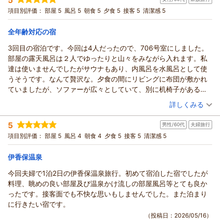
投稿者：
ヒロコさん
(女性/50代)
次回も松ちゃん様により一層お喜び頂ける様
お客様の召し上がるタイミングで作り立てをお出しする
宿泊プラン：
■グレードアップ会席■お肉好きにはたまらない♪ メイン料理
項目別評価：
部屋 5
風呂 5
朝食 5
夕食 5
接客 5
清潔感 5
日々研鑽し取り組んで参ります。
が群馬の銘牛“上州牛”を堪能！！
地産地消のダイニング食もお気に入り頂き
ツイン
朝・夕
口コミでの高評価誠にありがとうございました。
宿泊価格帯：
「夕食は食べるペースに合わせて出してくださるので、
30,001円以上(大人一人あたり/税込)
全年齢対応の宿
ホテル松本楼
温かいものは冷めることなく美味しく頂くことができました。
3回目の宿泊です。今回は4人だったので、706号室にしました。
須長 政幸
【ホテル松本楼】やさしさとふれあいの温泉宿からの返信
すべてにおいて大満足。おすすめのお宿です。」
部屋の露天風呂は２人でゆったりと山々をみながら入れます。私
との過分なお言葉、本当にありがとうございます。
（返信日：2026/06/17）
ヒロコ 様
達は使いませんでしたがサウナもあり、内風呂を水風呂として使
頂戴しましたお言葉に恥じぬ様、今後も
お母様との旅行に伊香保温泉のホテル松本楼を
うそうです。なんて贅沢な。夕食の間にリビングに布団が敷かれ
精一杯のおもてなしに努めて参りますので
お選び頂きまして誠にありがとうございました。
ていましたが、ソファーが広々としていて、別に机椅子があるの
引き続きご愛顧の程お願い申し上げます。
洋室のバリアフリーのお部屋をご予約頂き
で、ゆったりと部屋飲みも出来ます。寝室には二つ充電器があ
（投稿日：2026/05/17）
口コミでの高評価誠にありがとうございました。
「足の悪い母を連れての旅行でしたが、エレベーター近くの
詳しくみる
り、机にもあってコンセントも充実しています。洗面も二つあ
ホテル松本楼
部屋を取ったらほとんど歩かずにすみました。
宿泊時期：
2026年05月宿泊 (家族旅行)
り、となりには別の鏡とrifaがあり、朝の身支度も渋滞しません。
須長 政幸
降りてすぐお風呂や食事場所があり、お風呂には手すり、
5
男性/60代
夫婦旅行
投稿者：
ねこたんさん
(女性/50代)
夕食は個室でしたが、手の込んだ料理がならび、飲み物も注文す
朝食のバイキングではワゴンを貸して頂いたおかげで
（返信日：2026/05/31）
宿泊プラン：
【泊まって良かった宿大賞受賞☆記念プラン】スタンダード会
項目別評価：
部屋 5
風呂 4
朝食 4
夕食 5
接客 5
清潔感 5
るとすぐに持ってきてくれます。夕食に出てくるビーフシチュー
席が料金そのまま＜グレードアップ会席＞に！
終始母は笑顔で良かったです。」と場所や備品を
和洋室
朝・夕
は美味しいので、必ず売店で自分用とお土産用を買います。朝食
宿泊価格帯：
お母様にもお気に入り頂けた様で何よりでございます。
30,001円以上(大人一人あたり/税込)
伊香保温泉
はバイキングでしたが、小さなお子さん連れの家族がけっこうい
地産地消のお料理や温泉もお喜び頂け
たのですが、夕食はキッズルーム付の食事処を利用していたので
今回夫婦で1泊2日の伊香保温泉旅行。初めて宿泊した宿でしたが
【ホテル松本楼】やさしさとふれあいの温泉宿からの返信
「食事も食器や彩りが素晴らしく、美味しいし、
しょうね。夕食時には子供の声がしなかったので気づきませんで
料理、眺めの良い部屋及び温泉かけ流しの部屋風呂等とても良か
大浴場も2個あるので朝晩楽しめます。」とのコメント
ねこたん 様
した。車椅子の方は食事に近い席に誘導されていました。以前友
ったです。接客面でも不快な思いもしませんでした。また泊まり
有り難いです。
先日も伊香保温泉のホテル松本楼に
人に聞いた２階のバリアフリーの部屋に宿泊されたのでしょう。
に行きたい宿です。
母の日で用意していたカーネーションも「大満足でした！」
ご宿泊頂きまして誠に有り難うございました。
カレーも辛さ控えめで万人向けですし、朝から天ぷらを揚げてく
（投稿日：2026/05/16）
とのコメント、有り難いです。
サウナ・露天風呂付きのお部屋をご予約頂き