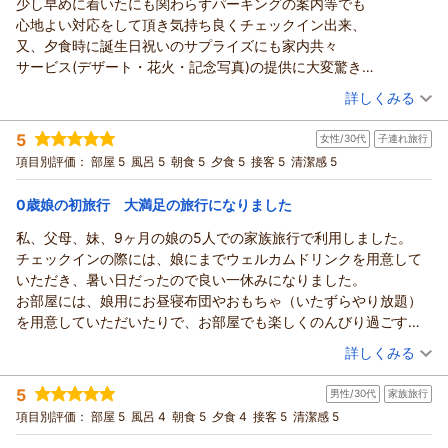
少し早めに着いたにも関わらずパーキングの案内等でも
心よりお待ちしております。
日々研鑽し取り組んで参りますので、是非又
Ｙ 様
心地よい対応をして頂き気持ち良くチェックイン出来、
ホテル松本楼
ご利用ください。
先日は日本全国様々な旅館の中より伊香保温泉の
又、夕食時に誕生日祝いのサプライズにも家内共々
須長 政
又のお越しをスタッフ一同心よりお待ちしております。
ホテル松本楼をお選び頂きまして
サービス(デザート・花火・記念写真)の提供に大変驚き
幸
ホテル松本楼
誠にありがとうございました
感謝しきりでした。
（投稿日：2026/06/27）
須長 政
（返信日：2026/07/05）
料理長がお客様の喜ぶ顔を思いながら作った
詳しくみる
お心遣い本当に有り難うございました。
幸
地産地消のお料理や黄金・白銀の温泉
宿泊時期：
2026年06月宿泊 (夫婦旅行)
又必ずリピートさせて頂きます。
接客をお褒め頂き「食事、お風呂、サービス
5
（返信日：2026/07/05）
女性/30代
子連れ旅行
投稿者：
たけしさん
(男性/70代)
夕食時担当の新人さん(お名前失念しました)
全て素晴らしかったです。」との過分なお言葉
宿泊プラン：
【泊まって良かった宿大賞受賞☆記念プラン】スタンダード会
項目別評価：
部屋 5
風呂 5
朝食 5
夕食 5
接客 5
清潔感 5
にも宜しくお伝え下さい。
席が料金そのまま＜グレードアップ会席＞に！
本当にありがとうございます。
和室
朝・夕
松本楼様の益々のご発展を心よりお祈り申しあげます。
宿泊価格帯：
男性スタッフや周りのスタッフの気か利かず
30,001円以上(大人一人あたり/税込)
0歳娘の初旅行 大満足の旅行になりました
大変申し訳ございませんでした。
私、父母、妹、9ヶ月の娘の5人での家族旅行で利用しました。
【ホテル松本楼】やさしさとふれあいの温泉宿からの返信
それでも「その他はとても気持ちよく
チェックインの際には、娘にまでウェルカムドリンクを用意して
過ごすことができました。」とのコメント
たけし 様
いただき、暑い日だったので良い一休みになりました。
有り難いです。
先日は奥様の誕生日&結婚記念日の旅行に
お部屋には、娘用にお昼寝布団やおもちゃ（いたずらやり放題）
まだまだ至らない点もございますがこれからも
伊香保温泉のホテル松本楼をお選び頂きまして
を用意していただいたりで、お部屋でも楽しくのんびり過ごすこ
お客様にご満足頂ける施設とサービスをご提供
誠にありがとうございました。
とができました！
（投稿日：2026/06/24）
出来ます様努めて参ります。
当館は「伝わりますか、やさしさ。感じますか
詳しくみる
食事の際には、キッズスペースがある席で、娘も飽きずに過ごせ
Y様の又のお越しをスタッフ一同
ふれあい。」をコンセプトにおもてなしの心を
宿泊時期：
2026年06月宿泊 (子連れ旅行)
たので大人ものんびり食事ができました。離乳食も用意していた
心よりお待ちしております。
大切にしておりますので、対応をお気に入り頂き
5
男性/30代
家族旅行
投稿者：
あぢゃさん
(女性/30代)
だき、家族全員で食事を楽しめて嬉しかったです。
ホテル松本楼
「少し早めに着いたにも関わらずパーキングの
宿泊プラン：
【泊まって良かった宿大賞受賞☆記念プラン】スタンダード会
項目別評価：
部屋 5
風呂 4
朝食 5
夕食 4
接客 5
清潔感 5
お風呂にもベビーバスやおもちゃやベビーソープまで用意されて
須長 政
席が料金そのまま＜グレードアップ会席＞に！
案内等でも 心地よい対応をして頂き気持ち良く
和室
朝・夕
いて、子どものものを何も持たずにお風呂に行かれる！シャンプ