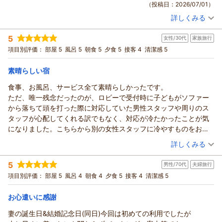
（投稿日：2026/07/01）
日々精進して参ります。
ホテル松本楼をお選び頂きまして
又のお越しをスタッフ一同
詳しくみる
誠にありがとうございました。
宿泊時期：
2026年06月宿泊 (子連れ旅行)
心よりお待ちしております。
露天風呂付きのお部屋をご予約頂き「黄金の湯と
投稿者：
しんさん
(男性/30代)
ホテル松本楼
5
白銀の湯の二種類がある大浴場と露天風呂も
女性/30代
家族旅行
宿泊プラン：
【泊まって良かった宿大賞受賞☆記念プラン】スタンダード会
須長 政
席が料金そのまま＜グレードアップ会席＞に！
楽しみで空いていたのでゆっくりと入ることが出来ました。
和室
朝・夕
項目別評価：
部屋 5
風呂 5
朝食 5
夕食 5
接客 4
清潔感 5
幸
宿泊価格帯：
もちろんお部屋の露天風呂もゆったりと堪能出来て
17,001～18,000円(大人一人あたり/税込)
良かったです。」との事何よりでございます。
（返信日：2026/07/11）
素晴らしい宿
【ホテル松本楼】やさしさとふれあいの温泉宿からの返信
料理長がお客様の喜ぶ顔を思いながら作ったお料理を
食事、お風呂、サービス全て素晴らしかったです。
お褒め頂き「地産地消の旬の食材を工夫されて
しん 様
ただ、唯一残念だったのが、ロビーで受付時に子どもがソファー
手の込んだお料理ばかりでどれも美味しかったです。
先日は日本全国様々な旅館の中より伊香保温泉の
から落ちて頭を打った際に対応していた男性スタッフや周りのス
機会がありましたら違う季節のお料理も食べに伺いたいと
ホテル松本楼をお選び頂きまして
タッフが心配してくれる訳でもなく、対応が冷たかったことが気
思いました。朝食も美味しく頂きました。」とのお言葉
誠にありがとうございました
になりました。こちらから別の女性スタッフに冷やすものをお願
とても嬉しく存じます。調理人たちの励みになります。
料理長が厳選した四季折々の旬の食材を用いた
いすると、快く対応してくださりありがたかったです。
（投稿日：2026/06/30）
お部屋や館内、接客もお気に入り頂き「お部屋や館内も
詳しくみる
地産地消のお料理や立地をお褒め頂き
その他はとても気持ちよく過ごすことができました。ありがとう
清潔感があり、スタッフの皆様も温かい接客をされていて
「夕食、朝食ともに美味しく、石段街も割と近くて良い。」
宿泊時期：
2026年06月宿泊 (家族旅行)
ございました。
癒やされました。 泊まって良かったです。」とのお言葉
5
とのコメント、有り難いです。
男性/70代
夫婦旅行
投稿者：
Ｙさん
(女性/30代)
本当にありがとうございます。
宿泊プラン：
【泊まって良かった宿大賞受賞☆記念プラン】スタンダード会
館内や接客もお気に入り頂き「設内も清潔感があり良い。
項目別評価：
部屋 5
風呂 4
朝食 4
夕食 5
接客 4
清潔感 5
席が料金そのまま＜グレードアップ会席＞に！
頂戴しましたお言葉に恥じぬ様、今後も
和室
朝・夕
スタッフの方々の対応も良い」との言葉
精一杯のおもてなしに努めて参りますので
宿泊価格帯：
19,001～20,000円(大人一人あたり/税込)
従業員教育を重視している当館としては
お心遣いに感謝
引き続きご愛顧の程お願い申し上げます。
とても嬉しく存じます。
妻の誕生日&結婚記念日(同日)今回は初めての利用でしたが
マヨママ様の又のお越しをスタッフ一同
【ホテル松本楼】やさしさとふれあいの温泉宿からの返信
これからもより一層しん様にお喜び頂ける様