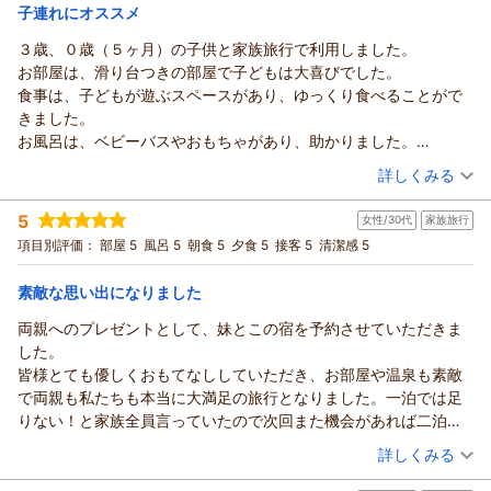
幸
宿泊価格帯：
チェックイン出来、 又、夕食時に誕生日祝いの
18,001～19,000円(大人一人あたり/税込)
子連れにオススメ
ーハットもあったので子どもがもう少し大きくなっていても安心
サプライズにも家内共々 サービス(デザート・
（返信日：2026/07/01）
かなと思いました。
３歳、０歳（５ヶ月）の子供と家族旅行で利用しました。
【ホテル松本楼】やさしさとふれあいの温泉宿からの返信
花火・記念写真)の提供に大変驚き
スタッフの皆さんの心遣いもありがたく、朝食の際、大人の食事
お部屋は、滑り台つきの部屋で子どもは大喜びでした。
感謝しきりでした。 お心遣い本当に
あぢゃ 様
が終わるのを娘と朝食会場の外で待っている時に、時間外にも関
食事は、子どもが遊ぶスペースがあり、ゆっくり食べることがで
有り難うございました。」とのお言葉
先日はご両親と娘さんとの家族旅行に
わらずキッズスペースをあけてくださいました。
きました。
とても嬉しく存じます。
伊香保温泉のホテル松本楼をお選び頂きまして
娘は場所見知りしてしまい、キッズスペースの中では遊べなかっ
お風呂は、ベビーバスやおもちゃがあり、助かりました。
「又必ずリピートさせて頂きます。」との事
誠にありがとうございました。
たですが、心遣いがとても嬉しかったです。
翌朝の大女将のなめこ汁を食べることができ、息子も大喜びでし
（投稿日：2026/06/22）
次回もより一層お喜び頂ける様
当館のテーマは、やさしさとふれあい、
詳しくみる
初めての3世代での旅行、とても素敵な旅行になりました。
た。
日々精進して参ります。
小さなお子様からお年を召された
宿泊時期：
2026年06月宿泊 (家族旅行)
帰りの車の中で、「来年も伊香保に来てここに泊まろう！」と話
また利用したいです。
又「夕食時担当の新人さん(お名前失念しました)
お客様まで、ご家族そろっての楽しい
5
女性/30代
家族旅行
投稿者：
タグマさん
(男性/30代)
すほどでした。
部屋の玄関のライトが自動で点灯してしまうので、子どもが起き
にも宜しくお伝え下さい。」とのお言葉が
ひとときをお過ごしいただけますよう、
宿泊プラン：
【じゃらんスペシャルウィーク】■グレードアップ会席■メイ
項目別評価：
部屋 5
風呂 5
朝食 5
夕食 5
接客 5
清潔感 5
またリピートさせていただきます♪
ないか気を遣いました。
担当しました係りにとって何よりの励みになります。
ン料理が群馬の銘牛“上州牛”≪じゃらん限定≫
お食事やお風呂などにも心を
4ベッド
朝・夕
係りに代わりましてお礼申し上げます。
宿泊価格帯：
配っておりますので、お部屋や
25,001～26,000円(大人一人あたり/税込)
素敵な思い出になりました
ご利用誠にありがとうございました。
キッズスペース付の会食場、温泉を
両親へのプレゼントとして、妹とこの宿を予約させていただきま
ホテル松本楼
【ホテル松本楼】やさしさとふれあいの温泉宿からの返信
お気に入り頂き「お部屋でも楽しくのんびり
した。
須長 政幸
過ごすことができました！ 食事の際には、
タグマ 様
皆様とても優しくおもてなししていただき、お部屋や温泉も素敵
キッズスペースがある席で、娘も飽きずに
（返信日：2026/07/01）
先日はお子様との旅行に伊香保温泉の
で両親も私たちも本当に大満足の旅行となりました。一泊では足
過ごせたので大人ものんびり食事ができました。
ホテル松本楼をお選び頂きまして
りない！と家族全員言っていたので次回また機会があれば二泊し
離乳食も用意していただき、家族全員で
誠にありがとうございました
たいなと思うほど大満足でした！
（投稿日：2026/06/19）
食事を楽しめて嬉しかったです。
当館のテーマは、やさしさとふれあい、
詳しくみる
大勢の前での食事が苦手な為、朝食お弁当箱に入れてお部屋で食
お風呂にもベビーバスやおもちゃや
小さなお子様からお年を召された
宿泊時期：
2026年06月宿泊 (家族旅行)
べられたのもよかったです。