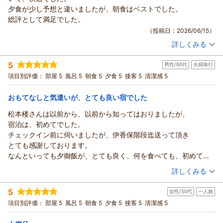
有り難いです。
ノン 様
夕食が少し予想と違いましたが、朝食はベストでした。
料理長が厳選した四季折々の旬の食材を用いた
先日は伊香保温泉のホテル松本楼を
総評として満足でした。
須長 政幸
地産地消のお料理もお気に入り頂き
ご利用頂きまして誠に有り難うございました。
（投稿日：2026/06/15）
「ご飯もとても美味しく お酒が進んでしまいました。」
（返信日：2026/06/21）
当館は「伝わりますか、やさしさ。感じますか
との事何、よりでございます。
詳しくみる
ふれあい。」をコンセプトにおもてなしの心を
宿泊時期：
2026年06月宿泊 (夫婦旅行)
「のんびりと出来たのでまた伺いたいと思いました。」
大切にしておりますので「なんといっても
投稿者：
かとちゃんさん
(女性/60代)
との事、次回お会い出来る日を楽しみに
5
接客の素晴らしさに感服です。スタッフの方の
男性/60代
夫婦旅行
宿泊プラン：
【泊まって良かった宿大賞受賞☆記念プラン】スタンダード会
日々精進して参ります。
席が料金そのまま＜グレードアップ会席＞に！
接客も良かったですが、年配のスタッフの方の
和室
朝・夕
項目別評価：
部屋 5
風呂 5
朝食 5
夕食 5
接客 5
清潔感 5
ゆさまま様の又のお越しをスタッフ一同
宿泊価格帯：
何気ない心づかいも素晴らしかったです。」
30,001円以上(大人一人あたり/税込)
心よりお待ちしております。
とのお言葉、とても嬉しく存じます。
おもてなしと気遣いが、とても良い宿でした
【ホテル松本楼】やさしさとふれあいの温泉宿からの返信
又、「なかなか満足できるホテルはないのですが、
松本楼さんは以前から、以前から知ってはおりましたが、
ホテル松本楼
から口批評の息子も大満足。お夕食のお酒も
かとちゃん 様
宿泊は、初めてでした。
進んでしまいました。」との過分なお言葉
先日は日本全国様々な旅館の中より伊香保温泉の
チェックイン前に伺いましたが、伊香保階段迄送って頂き
須長 政幸
本当にありがとうございます。
ホテル松本楼をお選び頂きまして
とても感謝しております。
地元野菜をふんだんに使った朝食バイキングや
（返信日：2026/06/21）
誠にありがとうございました。
なんといっても夕御飯が、とても良く、何を食べても、初めて食
黄金・白銀の温泉もお楽しみ下さり
眺望おすすめ・角部・琉球畳のリビング＆ツインベッドの
べる料理ですが、美味しく頂けました。
（投稿日：2026/06/13）
「朝食もホテルの夕食のバイキングのように
詳しくみる
お部屋をご予約頂き「お部屋からの絶景が楽しめる
朝食のバイキングも、たくさんの料理があり、とても美味しかっ
種類もありびっくりでした。お風呂ももちろん
ホテルでした。お掃除も行き届いていて、快適でした。」
宿泊時期：
2026年06月宿泊 (夫婦旅行)
たです。
良かったです。黄金の湯、白銀の湯2種類の
5
とのコメント、有り難いです。
女性/50代
一人旅
投稿者：
松ちゃんさん
(男性/60代)
お風呂もとても広く、温泉も良かったです。
温泉に入れるのも楽しかったです。」との事
宿泊プラン：
【泊まって良かった宿大賞受賞☆記念プラン】スタンダード会
『 地産地消 』 推進店に認定される当館ならではの
項目別評価：
部屋 5
風呂 5
朝食 5
夕食 5
接客 5
清潔感 5
是非、また宿泊したい旅館でした。
席が料金そのまま＜グレードアップ会席＞に！
何よりでございます。
ツイン
朝・夕
季節毎の 『 群馬の旬の恵み 』 の創作料理が
今度は姉妹宿のピノン松本楼にも宿泊してみたいです。
次回もノン様により一層お喜び頂ける様
宿泊価格帯：
23,001～24,000円(大人一人あたり/税込)