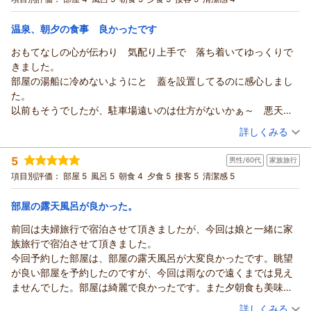
いう印象でした。
お客様にご満足頂ける施設とサービスをご提供
盛りだくさん♪『地産地消の旬の恵み』
ホテル松
て
和室
朝・夕
全体としては、部屋の空調と２階大浴場にやや不満が残りまし
出来ます様頑張って参ります
本楼
宿泊価格帯：
皆大満足でゆったり過ごせました。」とのコメント、有り難い
26,001～27,000円(大人一人あたり/税込)
温泉、朝夕の食事 良かったです
た。
ご利用誠にありがとうございました。
須長
です。
お料理は朝夕ともに良かった。
おもてなしの心が伝わり 気配り上手で 落ち着いてゆっくりで
ホテル松
政幸
【ホテル松本楼】やさしさとふれあいの温泉宿からの返信
料理長がお客様の喜ぶ顔を思いながら作った
スタッフの接客については、ストレスはなく満足しました。
きました。
本楼
地産地消のお料理も「特に感動したのは個室で頂いた夕食で
（返信日：2026/07/30）
まさよし 様
部屋の湯船に冷めないようにと 蓋を設置してるのに感心しまし
須長
す。
先日は伊香保温泉の数ある旅館の中より
た。
政幸
地元の食材にこだわり料理の見た目も味も出すタイミングも
ホテル松本楼をお選び頂きまして
以前もそうでしたが、駐車場遠いのは仕方がないかぁ～ 悪天候
（返信日：2026/07/30）
接客もよく本当に美味しく気持ちよく過ごせた時間でした。」
誠にありがとうございました。
でしたので。
（投稿日：2026/07/10）
とのお言葉、とても嬉しく存じます。
琉球畳のリビング＆ツインベッドのお部屋をご予約頂き
詳しくみる
調理人たちの励みになります。
「部屋に備え付けのテレビは大型で良かった。」
宿泊時期：
2026年07月宿泊 (夫婦旅行)
カラオケや貸切風呂もご利用頂き、朝6時からのなめこ汁も
との事、何よりでございます。
5
男性/60代
家族旅行
投稿者：
ヒデさん
(男性/70代)
ご賞味下さり「女性の方の接客が心地よく朝から気分も和みま
空調設備の操作方法がわかりづらく、ご迷惑をお掛けして
宿泊プラン：
【泊まって良かった宿大賞受賞☆記念プラン】スタンダード会
項目別評価：
部屋 5
風呂 5
朝食 4
夕食 5
接客 5
清潔感 5
した。
席が料金そのまま＜グレードアップ会席＞に！
申し訳ございませんでした
ダブル
朝・夕
帰りのお見送りの若い女性の方も明るく接客してくださり
宿泊価格帯：
フロントスタッフは常時待機しておりますので
30,001円以上(大人一人あたり/税込)
部屋の露天風呂が良かった。
素晴らしかったです。 久しぶりの家族旅行に松本楼さんを選ん
次回は遠慮なさらずお声がけ下さいませ。
前回は夫婦旅行で宿泊させて頂きましたが、今回は娘と一緒に家
で
【ホテル松本楼】やさしさとふれあいの温泉宿からの返信
２階・８階黄金・白銀の温泉をお楽しみ下さり
族旅行で宿泊させて頂きました。
本当に最高の思い出になりました。」との過分なお言葉
料理長が厳選した四季折々の旬の食材を用いた
ヒデ 様
今回予約した部屋は、部屋の露天風呂が大変良かったです。眺望
本当にありがとうございます。
地産地消のお料理をお気に入り頂き
先日は伊香保温泉の数ある旅館の中より
が良い部屋を予約したのですが、今回は雨なので遠くまでは見え
「また機会がありましたら宿泊させてもらいます。」との事
「お料理は朝夕ともに良かった。」
ホテル松本楼をお選び頂きまして
ませんでした。部屋は綺麗で良かったです。また夕朝食も美味し
次回お会い出来る日を楽しみに日々精進して参ります。
とのコメント、有り難いです。
誠にありがとうございました。
く良かったです。
あさみん様の又のお越しをスタッフ一同心よりお待ちしており
（投稿日：2026/07/07）
対応も「スタッフの接客については、ストレスはなく
当館は「伝わりますか、やさしさ。感じますか
詳しくみる