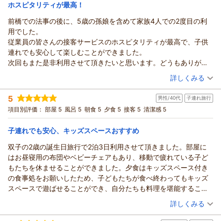
宿泊価格帯：
21,001～22,000円(大人一人あたり/税込)
ホスピタリティが最高！
前橋での法事の後に、5歳の孫娘を含めて家族4人での2度目の利
用でした。
従業員の皆さんの接客サービスのホスピタリティが最高で、子供
連れでも安心して楽しむことができました。
次回もまた是非利用させて頂きたいと思います。どうもありがと
うございました。
（投稿日：2026/07/31）
詳しくみる
宿泊時期：
2026年07月宿泊 (家族旅行)
5
男性/40代
子連れ旅行
投稿者：
ししょーさん
(男性/60代)
宿泊プラン：
【泊まって良かった宿大賞受賞☆記念プラン】スタンダード会
項目別評価：
部屋 5
風呂 5
朝食 5
夕食 5
接客 5
清潔感 5
席が料金そのまま＜グレードアップ会席＞に！
和室
朝・夕
宿泊価格帯：
19,001～20,000円(大人一人あたり/税込)
子連れでも安心、キッズスペースおすすめ
双子の2歳の誕生日旅行で2泊3日利用させて頂きました。部屋に
【ホテル松本楼】やさしさとふれあいの温泉宿からの返信
はお昼寝用の布団やベビーチェアもあり、移動で疲れている子ど
ししょー様
もたちを休ませることができました。夕食はキッズスペース付き
先日も伊香保温泉の数ある旅館の中より
の食事処をお願いしたため、子どもたちが食べ終わってもキッズ
ホテル松本楼をお選び頂きまして
スペースで遊ばせることができ、自分たちも料理を堪能すること
誠にありがとうございました。
ができました。朝食のバイキングでもスタッフの方が丁寧にケア
（投稿日：2026/07/28）
当館のテーマは、やさしさとふれあい、
詳しくみる
をしてくださり、安心して朝食を食べることができました。料理
小さなお子様からお年を召された
宿泊時期：
2026年07月宿泊 (子連れ旅行)
もとてもおいしかったです。雨が降っていたのであまり観光はで