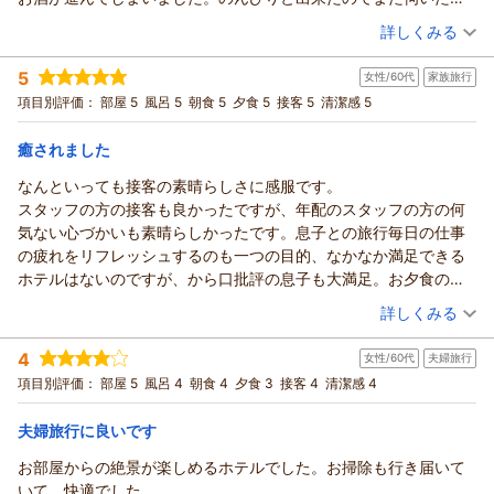
朝食バイキングの対応もお喜び頂け
誠にありがとうございました。
と思いました。
（投稿日：2026/06/18）
何よりでございます。
（返信日：2026/06/25）
2026年3月にオープンした滑り台＆ロフト付
詳しくみる
ゆか様に頂戴しましたお言葉に恥じぬ様、
アドベンチャールームをお気に入り頂き
宿泊時期：
2026年06月宿泊 (夫婦旅行)
今後も精一杯のおもてなしに努めて参りますので
「滑り台とボルダリングがある部屋に泊まり、
5
女性/60代
家族旅行
投稿者：
ゆさままさん
(女性/40代)
引き続きご愛顧の程お願い申し上げます。
子供が常にハイテンションでした。お部屋は
宿泊プラン：
【泊まって良かった宿大賞受賞☆記念プラン】スタンダード会
項目別評価：
部屋 5
風呂 5
朝食 5
夕食 5
接客 5
清潔感 5
口コミでの高評価誠にありがとうございました。
席が料金そのまま＜グレードアップ会席＞に！
頭ぶつけそうなところにコーナーガードで
ツイン
朝・夕
ホテル松本
宿泊価格帯：
カバーされていたり、クッションもたくさんあったので、
24,001～25,000円(大人一人あたり/税込)
癒されました
楼
子供を自由にしても非常に安心でした。」
なんといっても接客の素晴らしさに感服です。
須長 政
【ホテル松本楼】やさしさとふれあいの温泉宿からの返信
とのコメント、有り難いです。
スタッフの方の接客も良かったですが、年配のスタッフの方の何
幸
料理人たちが心を込めて作った地産地消のお料理や
ゆさまま 様
気ない心づかいも素晴らしかったです。息子との旅行毎日の仕事
キッズスペース付きの食事会場もお喜び頂け
（返信日：2026/06/25）
先日は日頃の仕事疲れの癒しに
の疲れをリフレッシュするのも一つの目的、なかなか満足できる
「夕食もとても美味しかったですし、食事の場所も
伊香保温泉の数ある旅館の中より
ホテルはないのですが、から口批評の息子も大満足。お夕食のお
子供が遊べるスペースが1席毎にあり、
ホテル松本楼をお選び頂きまして
酒も進んでしまいました。朝食もホテルの夕食のバイキングのよ
（投稿日：2026/06/16）
ゆっくり過ごせました。」とのお言葉
誠にありがとうございました。
詳しくみる
うに種類もありびっくりでした。
とても嬉しく存じます。
古くから伊香保に湧く源泉で湯の中に
宿泊時期：
2026年06月宿泊 (家族旅行)
お風呂ももちろん良かったです。黄金の湯、白銀の湯2種類の温泉
接客もお褒め頂き「スタッフもみんな優しく丁寧で
含まれる鉄分が酸化して茶褐色になっている
4
女性/60代
夫婦旅行
投稿者：
ノンさん
(女性/60代)
に入れるのも楽しかったです。
また泊まりたいホテルです。」との事
黄金の湯や、近年湧出が確認され色が
宿泊プラン：
【泊まって良かった宿大賞受賞☆記念プラン】スタンダード会
項目別評価：
部屋 5
風呂 4
朝食 4
夕食 3
接客 4
清潔感 4
次回カステコちゃん様により一層お喜び頂ける様
席が料金そのまま＜グレードアップ会席＞に！
無色透明でメタケイ酸をたっぷり含んだ
ツイン
朝・夕
日々研鑽し取り組んで参ります。
宿泊価格帯：
別名「美人の湯」とも言われる白銀の湯を
26,001～27,000円(大人一人あたり/税込)
夫婦旅行に良いです
口コミでの高評価誠にありがとうございました。
お楽しみ下さり「とても気持ちよくて、
お部屋からの絶景が楽しめるホテルでした。お掃除も行き届いて
【ホテル松本楼】やさしさとふれあいの温泉宿からの返信
身体も心も癒されました。」とのコメント
いて、快適でした。
ホテル松本楼