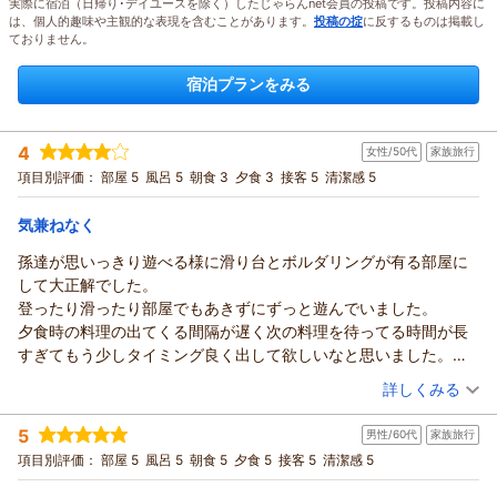
実際に宿泊（日帰り･デイユースを除く）したじゃらんnet会員の投稿です。投稿内容に
は、個人的趣味や主観的な表現を含むことがあります。
投稿の掟
に反するものは掲載し
ておりません。
宿泊プランをみる
4
女性/50代
家族旅行
項目別評価：
部屋 5
風呂 5
朝食 3
夕食 3
接客 5
清潔感 5
気兼ねなく
孫達が思いっきり遊べる様に滑り台とボルダリングが有る部屋に
して大正解でした。
登ったり滑ったり部屋でもあきずにずっと遊んでいました。
夕食時の料理の出てくる間隔が遅く次の料理を待ってる時間が長
すぎてもう少しタイミング良く出して欲しいなと思いました。
朝のなめこ汁はとても美味しくほっこりしました。
（投稿日：2026/08/02）
詳しくみる
露天風呂もとても気持ち良かったです。
宿泊時期：
2026年07月宿泊 (家族旅行)
5
男性/60代
家族旅行
投稿者：
のすっこさん
(女性/50代)
宿泊プラン：
【2026年3月OPEN記念プラン】秘密基地に宿泊！滑り台やロ
項目別評価：
部屋 5
風呂 5
朝食 5
夕食 5
接客 5
清潔感 5
フトベッドがついたアドベンチャールーム
その他
朝・夕