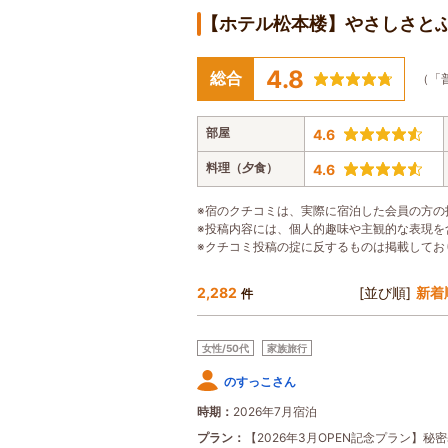
【ホテル松本楼】やさしさと
4.8
総合
（「
部屋
4.6
料理（夕食）
4.6
※宿のクチコミは、実際に宿泊した会員の方の
※投稿内容には、個人的趣味や主観的な表現を
※クチコミ投稿の掟に反するものは掲載してお
2,282
[並び順]
新着
件
女性/50代
家族旅行
のすっこさん
時期
2026年7月宿泊
プラン
【2026年3月OPEN記念プラン】秘