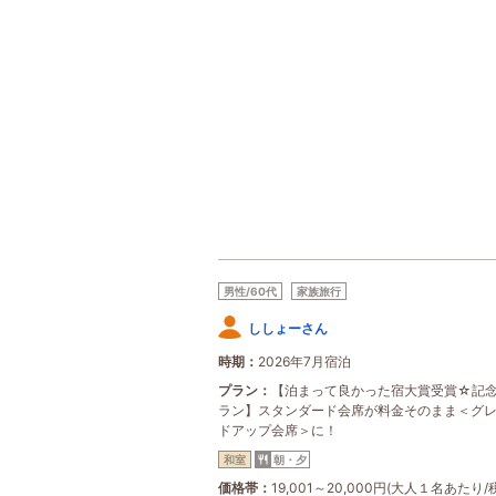
男性/60代
家族旅行
ししょーさん
時期
2026年7月宿泊
プラン
【泊まって良かった宿大賞受賞☆記
ラン】スタンダード会席が料金そのまま＜グ
ドアップ会席＞に！
和室
朝・夕
価格帯
19,001～20,000円(大人１名あたり/