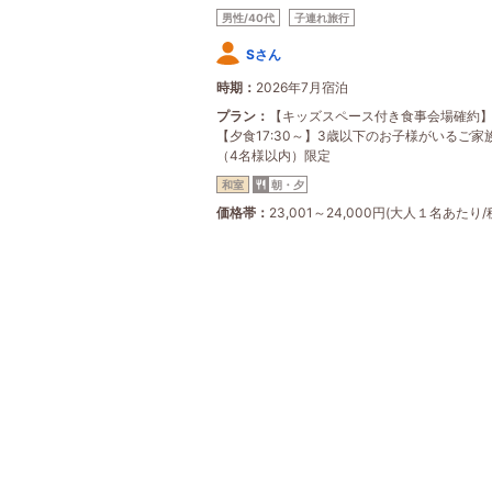
男性/40代
子連れ旅行
Sさん
時期
2026年7月宿泊
プラン
【キッズスペース付き食事会場確約
【夕食17:30～】3歳以下のお子様がいるご家
（4名様以内）限定
和室
朝・夕
価格帯
23,001～24,000円(大人１名あたり/