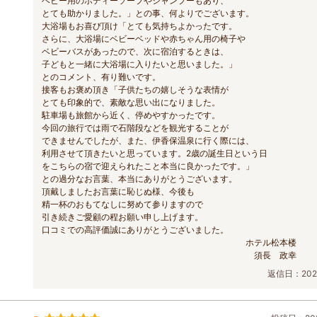
ベビー用のボディーソープやシャンプーもあり、
とても助かりました。」との事、何よりでございます。
大浴場もお喜び頂け「とても気持ちよかったです。
さらに、大浴場にベビーベッドや赤ちゃん用の椅子や
ベビーバスがあったので、次に宿泊するときは、
子どもと一緒に大浴場に入りたいと思いました。」
とのコメント、有り難いです。
接客もお褒め頂き「子供たちの嬉しそうな表情が
とても印象的で、素敵な思い出になりました。
駐車場も旅館から近く、停めやすかったです。
今回の旅行では雨で石階段などを観光することが
できませんでしたが、また、伊香保温泉に行く際には、
利用させて頂きたいと思っています。2歳の誕生日という日
をこちらの宿で迎えられたこと本当に良かったです。」
との過分なお言葉、本当にありがとうございます。
頂戴しましたお言葉に恥じぬ様、今後も
精一杯のおもてなしに努めて参りますので
引き続きご愛顧の程お願い申し上げます。
口コミでの高評価誠にありがとうございました。
ホテル松本楼
須長 政幸
返信日：2026