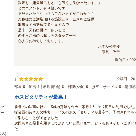
温泉も「露天風呂もとても気持ち良かったです。」
とのコメント、有り難いです。
まだまだ至らない点もございますがこれからも
お客様にご満足頂ける施設とサービスをご提供
出来ます様努めて参りますので
是非、又お出掛け下さいませ。
のすっこ様のお越しをスタッフ一同
心よりお待ちしております。
ホテル松本楼
須長 政幸
返信日：2026
投稿日：202
5
部屋
5
風呂
5
料理(朝食)
5
料理(夕食)
5
接客・サービス
5
清潔感
ホスピタリティが最高！
前橋での法事の後に、5歳の孫娘を含めて家族4人での2度目の利用でした
念プ
従業員の皆さんの接客サービスのホスピタリティが最高で、子供連れでも
レー
て楽しむことができました。
次回もまた是非利用させて頂きたいと思います。どうもありがとうござい
た。
税込)