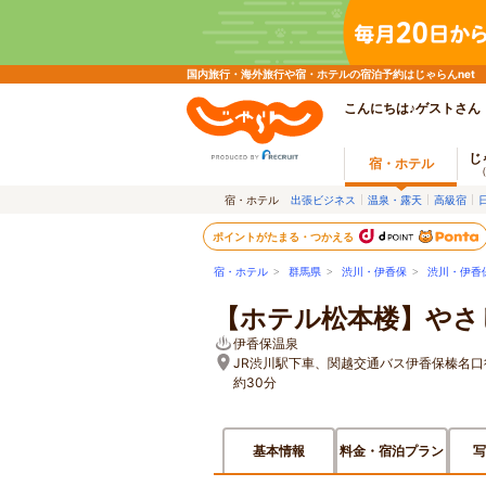
国内旅行・海外旅行や宿・ホテルの宿泊予約はじゃらんnet
こんにちは♪ゲストさん
じ
宿・ホテル
宿・ホテル
出張ビジネス
温泉・露天
高級宿
ポイントがたまる・つかえる
宿・ホテル
>
群馬県
>
渋川・伊香保
>
渋川・伊香
【ホテル松本楼】やさ
伊香保温泉
JR渋川駅下車、関越交通バス伊香保榛名口
約30分
基本情報
料金・宿泊プラン
写