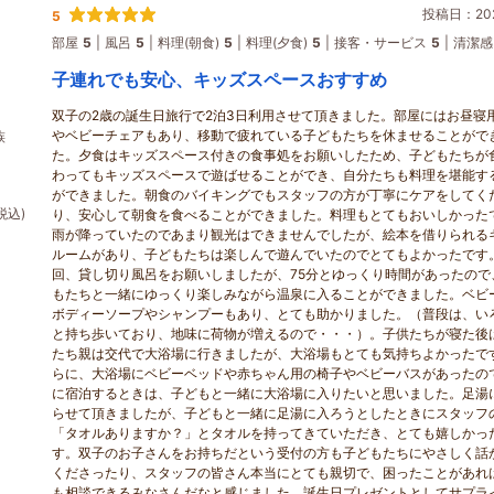
投稿日：202
5
部屋
5
風呂
5
料理(朝食)
5
料理(夕食)
5
接客・サービス
5
清潔感
子連れでも安心、キッズスペースおすすめ
双子の2歳の誕生日旅行で2泊3日利用させて頂きました。部屋にはお昼寝
】
やベビーチェアもあり、移動で疲れている子どもたちを休ませることがで
族
た。夕食はキッズスペース付きの食事処をお願いしたため、子どもたちが
わってもキッズスペースで遊ばせることができ、自分たちも料理を堪能す
ができました。朝食のバイキングでもスタッフの方が丁寧にケアをしてく
税込)
り、安心して朝食を食べることができました。料理もとてもおいしかった
雨が降っていたのであまり観光はできませんでしたが、絵本を借りられる
ルームがあり、子どもたちは楽しんで遊んでいたのでとてもよかったです
回、貸し切り風呂をお願いしましたが、75分とゆっくり時間があったので
もたちと一緒にゆっくり楽しみながら温泉に入ることができました。ベビ
ボディーソープやシャンプーもあり、とても助かりました。（普段は、い
と持ち歩いており、地味に荷物が増えるので・・・）。子供たちが寝た後
たち親は交代で大浴場に行きましたが、大浴場もとても気持ちよかったで
らに、大浴場にベビーベッドや赤ちゃん用の椅子やベビーバスがあったの
に宿泊するときは、子どもと一緒に大浴場に入りたいと思いました。足湯
らせて頂きましたが、子どもと一緒に足湯に入ろうとしたときにスタッフ
「タオルありますか？」とタオルを持ってきていただき、とても嬉しかっ
す。双子のお子さんをお持ちだという受付の方も子どもたちにやさしく話
くださったり、スタッフの皆さん本当にとても親切で、困ったことがあれ
も相談できるみなさんだなと感じました。誕生日プレゼントとしてサプラ