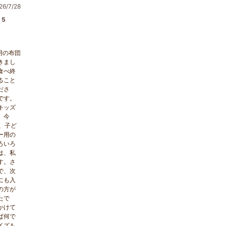
6/7/28
5
用の布団
きまし
食べ終
ること
ださ
です。
キッズ
。今
、子ど
ー用の
ろいろ
は、私
す。さ
で、次
にも入
の方が
たで
かけて
ば何で
イズも