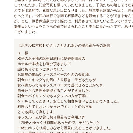
していただき、記念写真も撮っていただきました。子供たちの嬉しそうな
とても印象的で、素敵な思い出になりました。駐車場も旅館から近く、停
かったです。今回の旅行では雨で石階段などを観光することができません
が、また、伊香保温泉に行く際には、利用させて頂きたいと思っています
誕生日という日をこちらの宿で迎えられたこと本当に良かったです。あり
ございました。
【ホテル松本楼】やさしさとふれあいの温泉宿からの返信
ｓ 様
双子のお子様の誕生日旅行に伊香保温泉の
ホテル松本楼をお選び頂きまして
誠にありがとうございました
お部屋の備品やキッズスペース付きの会食場、
朝食バイキングをお気に入り頂き「子どもたちが
食べ終わってもキッズスペースで遊ばせることができ、
自分たちも料理を堪能することができました。
朝食のバイキングでもスタッフの方が丁寧に
ケアをしてくださり、安心して朝食を食べることができました。
料理もとてもおいしかったです。」とのお言葉
とても嬉しく存じます。
キッズルームや貸し切り風呂もご利用頂き
「75分とゆっくり時間があったので、子どもたちと
一緒にゆっくり楽しみながら温泉に入ることができました。