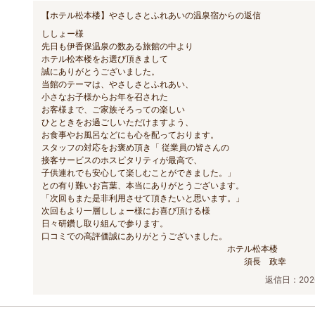
【ホテル松本楼】やさしさとふれあいの温泉宿からの返信
ししょー様
先日も伊香保温泉の数ある旅館の中より
ホテル松本楼をお選び頂きまして
誠にありがとうございました。
当館のテーマは、やさしさとふれあい、
小さなお子様からお年を召された
お客様まで、ご家族そろっての楽しい
ひとときをお過ごしいただけますよう、
お食事やお風呂などにも心を配っております。
スタッフの対応をお褒め頂き「 従業員の皆さんの
接客サービスのホスピタリティが最高で、
子供連れでも安心して楽しむことができました。」
との有り難いお言葉、本当にありがとうございます。
「次回もまた是非利用させて頂きたいと思います。」
次回もより一層ししょー様にお喜び頂ける様
日々研鑽し取り組んで参ります。
口コミでの高評価誠にありがとうございました。
ホテル松本楼
須長 政幸
返信日：2026