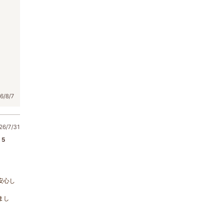
/8/7
6/7/31
5
。
安心し
まし