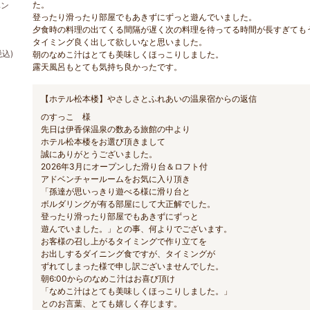
た。
ベン
登ったり滑ったり部屋でもあきずにずっと遊んでいました。
夕食時の料理の出てくる間隔が遅く次の料理を待ってる時間が長すぎても
タイミング良く出して欲しいなと思いました。
税込)
朝のなめこ汁はとても美味しくほっこりしました。
露天風呂もとても気持ち良かったです。
【ホテル松本楼】やさしさとふれあいの温泉宿からの返信
のすっこ 様
先日は伊香保温泉の数ある旅館の中より
ホテル松本楼をお選び頂きまして
誠にありがとうございました。
2026年3月にオープンした滑り台＆ロフト付
アドベンチャールームをお気に入り頂き
「孫達が思いっきり遊べる様に滑り台と
ボルダリングが有る部屋にして大正解でした。
登ったり滑ったり部屋でもあきずにずっと
遊んでいました。」との事、何よりでございます。
お客様の召し上がるタイミングで作り立てを
お出しするダイニング食ですが、タイミングが
ずれてしまった様で申し訳ございませんでした。
朝6:00からのなめこ汁はお喜び頂け
「なめこ汁はとても美味しくほっこりしました。」
とのお言葉、とても嬉しく存じます。