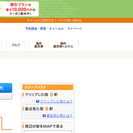
サイトのご利用方法
ヘルプ/問い合わせ
予約照会・変更・キャンセル
マイページ
海外
海外
ゴルフ
航空券
航空券+ホテル
約
0
クリップした宿とは？
0
最近見た宿とは？
)