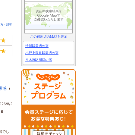
見方・説明
この宿周辺のMAPを表示
渋川駅周辺の宿
小野上温泉駅周辺の宿
八木原駅周辺の宿
潔感
）
6/8/2
5
解でし