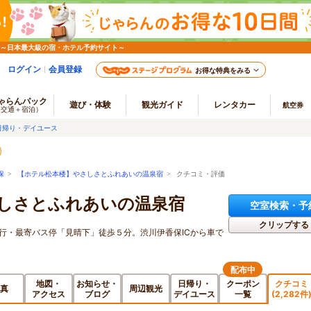
 ～日本最大級の宿・ホテル予約サイト～
ログイン
会員登録
お得な特典をみる
ゃらんパック
遊び・体験
観光ガイド
レンタカー
航空券
（交通＋宿泊）
日帰り・デイユース
保
>
【ホテル松本楼】やさしさとふれあいの温泉宿
> クチコミ・評価
しさとふれあいの温泉宿
空室検索・予
クリップする
行・最寄バス停「見晴下」徒歩５分。渋川伊香保ICから車で
配布中
地図・
お知らせ・
日帰り・
クーポン
クチコミ
真
周辺観光
アクセス
ブログ
デイユース
一覧
(2,282件