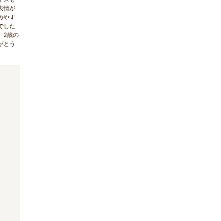
表情が
めやす
でした
。2歳の
がとう