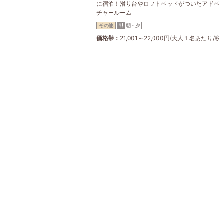
に宿泊！滑り台やロフトベッドがついたアド
チャールーム
その他
朝・夕
価格帯
21,001～22,000円(大人１名あたり/