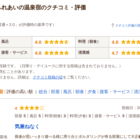
ふれあいの温泉宿のクチコミ・評価
普通＝3.0」が評価時の基準です）
クチコミ評価の
風呂
料理（朝食）
4.6
4.6
接客・サービス
清潔感
4.8
4.7
投稿です。（日帰り・デイユースに対する投稿は含まれておりません。）
含むことがあります。
りません。詳細は、
クチコミ投稿の掟
をご覧ください。
順
評価の高い順
（
総合
部屋
風呂
朝食
夕食
接客・サービス
清
投稿日：202
4
部屋
5
風呂
5
料理(朝食)
3
料理(夕食)
3
接客・サービス
5
清潔感
気兼ねなく
孫達が思いっきり遊べる様に滑り台とボルダリングが有る部屋にして大正
密基地