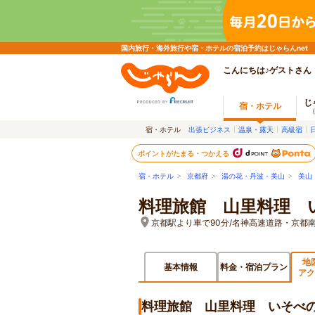
国内旅行・海外旅行や宿・ホテルの宿泊予約はじゃらんnet
こんにちは♪ゲストさん
じ
宿・ホテル
宿・ホテル
出張ビジネス
温泉・露天
高級宿
ポイントがたまる・つかえる
宿・ホテル
>
京都府
>
湯の花・丹波・美山
>
美山
料理旅館 山里料理 
京都駅より車で90分/名神高速道路・京都南
地
基本情報
料金・宿泊プラン
アク
料理旅館 山里料理 いそべ