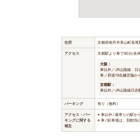
住所
京都府南丹市美山町長尾
アクセス
京都駅より車で90分/名
大阪：
車以外／JR山陰線 
車／府道19合繊宮脇か
京都駅：
車以外／JR山陰線日
パーキング
有り（無料）
アクセス・パー
※ 車以外 ⁄ 最寄りの
キングに関する
※ 車 ⁄ 駐車場は、別館
補足