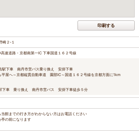
印刷する
野崎２‐１
神高速道路・京都南第一IC 下車国道１６２号線
日吉駅下車 南丹市営バス乗り換え 安掛下車
ら平屋へ～京都縦貫自動車道 園部IC～国道１６２号線を京都方面に1km
吉駅下車 乗り換え 南丹市営バス 安掛下車徒歩５分
駅から当館までの行き方がわからない方はお電話ください
洗心亭の前になります