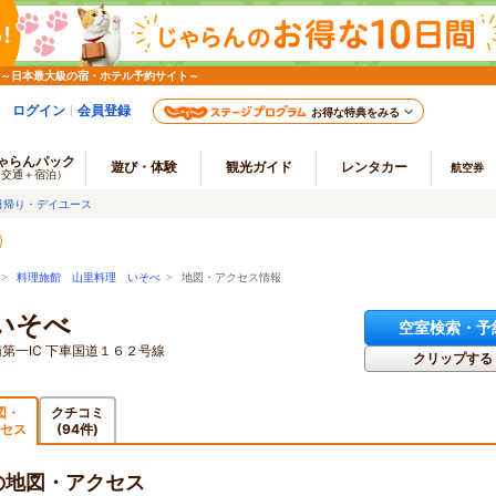
 ～日本最大級の宿・ホテル予約サイト～
ログイン
会員登録
お得な特典をみる
ゃらんパック
遊び・体験
観光ガイド
レンタカー
航空券
（交通＋宿泊）
日帰り・デイユース
>
料理旅館 山里料理 いそべ
> 地図・アクセス情報
いそべ
空室検索・予
第一IC 下車国道１６２号線
クリップする
図・
クチコミ
セス
(94件)
の地図・アクセス