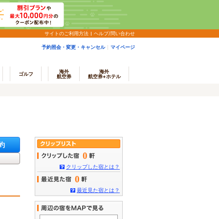
サイトのご利用方法
ヘルプ/問い合わせ
予約照会・変更・キャンセル
マイページ
海外
海外
ゴルフ
航空券
航空券+ホテル
約
0
クリップした宿とは？
0
最近見た宿とは？