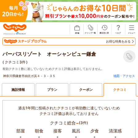
じゃらん
お得な特典をみる
パーパスリゾート オーシャンビュー鎌倉
(
クチコミ3件
)
有効クチコミ数に達していないためクチコミ評価は表示しておりません。
神奈川県鎌倉市由比ガ浜４－３－３５
地図・アクセス
施設情報
プラン
クーポン
クチコミ
過去1年間に投稿されたクチコミが有効数に達していないため
クチコミ評価は表示しておりません
-
クチコミ総合
(3件)
部屋
朝食
接客
風呂
夕食
清潔感
-
-
-
-
-
-