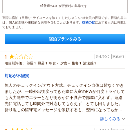
※｢普通=3.0｣が評価時の基準です。
実際に宿泊（日帰り･デイユースを除く）したじゃらんnet会員の投稿です。投稿内容に
は、個人的趣味や主観的な表現を含むことがあります。
投稿の掟
に反するものは掲載し
ておりません。
宿泊プランをみる
1
男性/50代
家族旅行
項目別評価：
部屋 1
風呂 1
朝食 -
夕食 -
接客 1
清潔感 1
対応が不誠実
無人のチェックイン/アウト方式。チェックイン自体は難なくでき
ましたが、一時外出後戻ってきた際に入室のPWが何度トライして
も入力途中でエラーとなり明らかに不具合で部屋に入れず。連絡
先に電話しても時間外で対応してもらえず、とても困りました。
折り返しの留守電メッセージを依頼するも、翌日になってもかか
って来ず、とても不誠実な対応でした。
（投稿日：2026/03/17）
詳しくみる
宿泊時期：
2026年03月宿泊 (家族旅行)