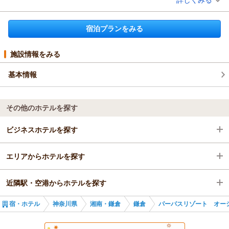
宿泊時期：
2025年10月宿泊 (夫婦旅行)
いただいたご指摘を真摯に受け止め、清掃体制の見直しと改善
投稿者：
真弓さん
(女性/60代)
に努めてまいります。
宿泊プラン：
◆◆ 1フロア貸切りプラン 由比ガ浜海岸1分・和田塚駅6分・
宿泊プランをみる
全室ペット可・キッチン付 ◆◆
そのような中でも、予約時や駐車場のご案内についてお褒めの
和洋室
食事なし
宿泊価格帯：
お言葉をいただき、
10,001～11,000円(大人一人あたり/税込)
誠にありがとうございます。
施設情報をみる
パーパスリゾート オーシャンビュー鎌倉からの返信
またのご利用を心よりお待ちしております。
基本情報
この度はパーパスリゾートオーシャンビュー鎌倉にご宿泊いた
（返信日：2026/04/14）
だきまして誠にありがとうございました。
愛犬とのご滞在を、宿の提供というかたちでお役立てできたこ
その他のホテルを探す
と、大変嬉しく存じます。
また機会がございましたら、当ホテルをご利用いただけますと
ビジネスホテルを探す
幸いです。
またのお越しを心よりお待ちしております。
（返信日：2026/01/21）
エリアからホテルを探す
神奈川県
近隣駅・空港からホテルを探す
湘南・鎌倉
神奈川県
宿・ホテル
神奈川県
湘南・鎌倉
鎌倉
パーパスリゾート オー
鎌倉
湘南・鎌倉
和田塚駅