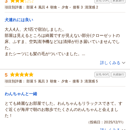
3
女性/20代
家族旅行
投稿者：
オカドさん
(男性/50代)
宿泊プラン：
◆◆ 1フロア貸切りプラン 由比ガ浜海岸1分・和田塚駅6分・
項目別評価：
部屋 4
風呂 4
朝食 -
夕食 -
接客 3
清潔感 2
全室ペット可・キッチン付 ◆◆
和洋室
食事なし
宿泊価格帯：
10,001～11,000円(大人一人あたり/税込)
犬連れには良い
大人4人、犬1匹で宿泊しました。
パーパスリゾート オーシャンビュー鎌倉からの返信
部屋は見えるところは綺麗ですが見えない部分(クローゼットの
この度は「パーパスリゾート オーシャンビュー鎌倉」にご宿
床、ふすま、空気清浄機など)は清掃が行き届いていませんでし
泊いただき
た。
誠にありがとうございました。
またシーツにも髪の毛がついていました。
入室時のパスワード不具合によりお部屋へお戻りいただけなか
予約時や駐車場の案内などの対応はとても良く、スムーズでし
（投稿日：2026/03/05）
ったこと、
詳しくみる
た。
またご連絡をいただいたにもかかわらず迅速な対応ができず、
宿泊時期：
2026年03月宿泊 (家族旅行)
多大なるご不便とご不安をおかけしましたこと、心よりお詫び
5
女性/60代
夫婦旅行
投稿者：
ましゃさん
(女性/20代)
申し上げます。
宿泊プラン：
◆◆ 1フロア貸切りプラン 由比ガ浜海岸1分・和田塚駅6分・
項目別評価：
部屋 5
風呂 3
朝食 -
夕食 -
接客 3
清潔感 5
全室ペット可・キッチン付 ◆◆
さらに折り返しのご連絡もできておらず、不誠実とのご指摘を
和洋室
食事なし
宿泊価格帯：
真摯に受け止めております。
8,001～9,000円(大人一人あたり/税込)
わんちゃんと一緒
今後はシステムの点検および緊急時の対応体制を見直し、再発
とても綺麗なお部屋でした。わんちゃんもリラックスできて。す
パーパスリゾート オーシャンビュー鎌倉からの返信
防止に努めてまいります。
ぐ近くが海岸で朝のお散歩でたくさんのわんちゃんと会えまし
この度は貴重なご意見をありがとうございました。
この度は「パーパスリゾートオーシャンビュー鎌倉」ご宿泊い
た！
ただき誠にありがとうございました。
（返信日：2026/04/14）
（投稿日：2025/12/11）
お部屋の清掃不備によりご不快な思いをおかけしましたこと、
詳しくみる
心よりお詫び申し上げます。