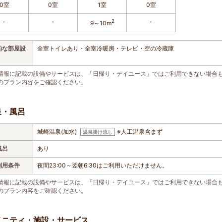
0室
0室
1室
0室
-
-
2
-
9～10m
的な部屋設
全室トイレあり・全室冷暖房・テレビ・空の冷蔵庫
情報に記載の設備やサービスは、「日帰り・デイユース」ではご利用できない場合
のプラン内容をご確認ください。
泉・風呂
城崎温泉(加水)
※人工温泉含まず
温泉掛け流し
風呂
あり
利用条件
夜間23:00～翌朝6:30はご利用いただけません。
情報に記載の設備やサービスは、「日帰り・デイユース」ではご利用できない場合
のプラン内容をご確認ください。
メニティ・施設・サービス