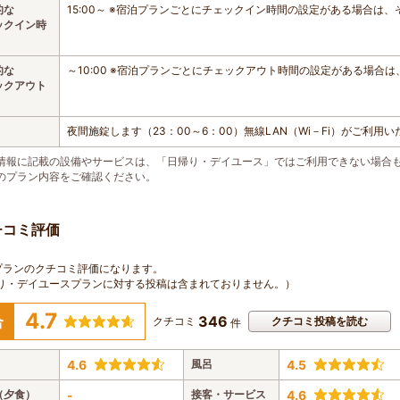
的な
15:00～ ※宿泊プランごとにチェックイン時間の設定がある場合は
ックイン時
的な
～10:00 ※宿泊プランごとにチェックアウト時間の設定がある場合
ックアウト
夜間施錠します（23：00～6：00）無線LAN（Wi－Fi）がご利用
情報に記載の設備やサービスは、「日帰り・デイユース」ではご利用できない場合
のプラン内容をご確認ください。
チコミ評価
プランのクチコミ評価になります。
り・デイユースプランに対する投稿は含まれておりません。）
4.7
346
合
クチコミ
クチコミ投稿を読む
件
4.6
風呂
4.5
（夕食）
-
接客・サービス
4.6