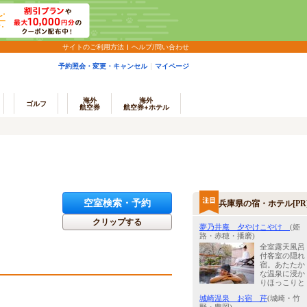
サイトのご利用方法
ヘルプ/問い合わせ
予約照会・変更・キャンセル
マイページ
海外
海外
ゴルフ
航空券
航空券+ホテル
空室検索・予約
兵庫県の宿・ホテル[PR
クリップする
夢乃井庵 夕やけこやけ
(姫
路・赤穂・播磨)
全室露天風呂
付客室の隠れ
宿。あたたか
な温泉に浸か
りほっこりと
城崎温泉 お宿 芹
(城崎・竹