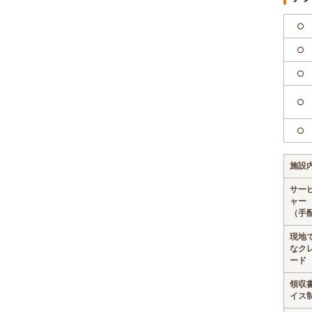
○
○
○
○
○
施設
サー
ャー
（手
現地
なク
ード
領収
イス