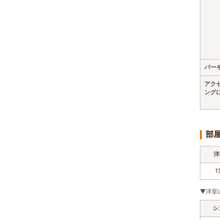
パー
アク
ング
部
洋
1
▼洋室
シ