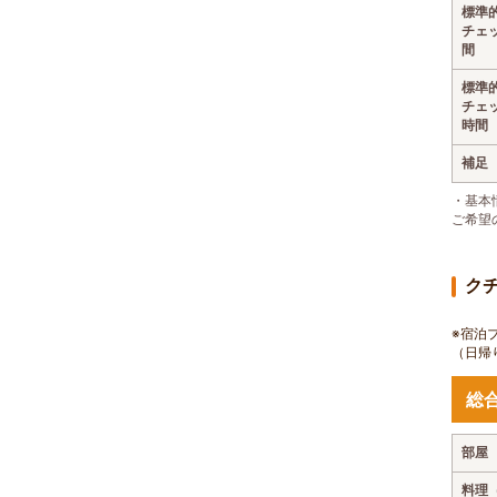
標準
チェ
間
標準
チェ
時間
補足
・基本
ご希望
ク
※宿泊
（日帰
総
部屋
料理