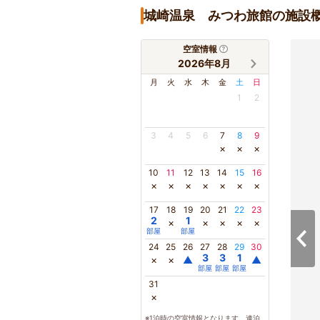
城崎温泉 みつわ旅館の施設
空室情報
2026年8月
月
火
水
木
金
土
日
1
2
3
4
5
6
7
8
9
×
×
×
10
11
12
13
14
15
16
×
×
×
×
×
×
×
17
18
19
20
21
22
23
2
1
×
×
×
×
×
部屋
部屋
24
25
26
27
28
29
30
3
3
1
×
×
▲
▲
部屋
部屋
部屋
31
×
※1泊時の空室情報となります。連泊