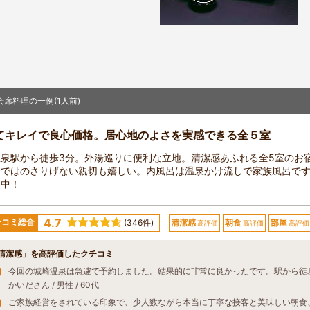
会席料理の一例(1人前)
てキレイで良心価格。居心地のよさを実感できる全５室
温泉駅から徒歩3分。外湯巡りに便利な立地。清潔感あふれる全5室のお
らではのさりげない親切も嬉しい。内風呂は温泉かけ流しで家族風呂で
進中！
4.7
チコミ総合
(346件)
清潔感
朝食
部屋
高評価
高評価
高評価
清潔感」を高評価したクチコミ
かいださん / 男性 / 60代