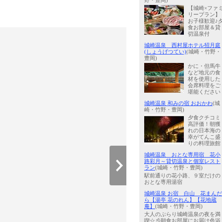
野・豊岡)
【城崎×ファ
リープラン】
お子様歓迎♪
食お部屋＆貸
切温泉付
城崎温泉 西村屋ホテル招月庭
(しょうげつてい)
(城崎・竹野・
豊岡)
かに・但馬牛
など地元の食
材を使用した
会席料理をご
堪能ください
城崎温泉 和みの宿 おおかわ
(城
崎・竹野・豊岡)
夕食クチコミ
高評価！朝獲
れの日本海の
幸がてんこ盛
りの料理旅館
城崎温泉 おとな専用宿 花小
路彩月～貸切温泉と個室レスト
ラン
(城崎・竹野・豊岡)
駅前通りの花小路、９室だけの
おとな専用湯宿
城崎温泉 お宿 白山 花まんだ
ら【湯亭 花のれん】【花地蔵
庵】
(城崎・竹野・豊岡)
大人のぶらり城崎温泉の夜を満
喫☆彡朝食お部屋にお届け色浴