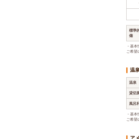
標準
備
・基本
ご希望
温
温泉
貸切
風呂
・基本
ご希望
ア