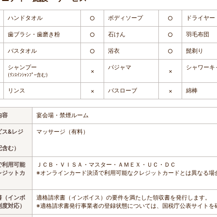
ハンドタオル
ボディソープ
ドライヤー
○
○
歯ブラシ・歯磨き粉
石けん
羽毛布団
○
○
バスタオル
浴衣
髭剃り
○
○
シャンプー
パジャマ
シャワーキ
×
×
(ﾘﾝｽｲﾝｼｬﾝﾌﾟｰ含む)
リンス
バスローブ
綿棒
×
×
内容
宴会場・禁煙ルーム
ビス&レジ
マッサージ（有料）
配含む）
で利用可能
ＪＣＢ・ＶＩＳＡ・マスター・ＡＭＥＸ・ＵＣ・ＤＣ
レジットカ
※オンラインカード決済で利用可能なクレジットカードとは異なる場
書（インボ
適格請求書（インボイス）の要件を満たした領収書を発行します。
制度対応）
※適格請求書発行事業者の登録状態については、国税庁公表サイトを