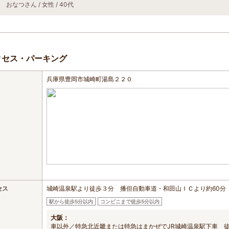
おなつさん / 女性 / 40代
クセス・パーキング
兵庫県豊岡市城崎町湯島２２０
セス
城崎温泉駅より徒歩３分 播但自動車道・和田山ＩＣより約60分
駅から徒歩5分以内
コンビニまで徒歩5分以内
大阪：
車以外／特急北近畿または特急はまかぜでJR城崎温泉駅下車 徒