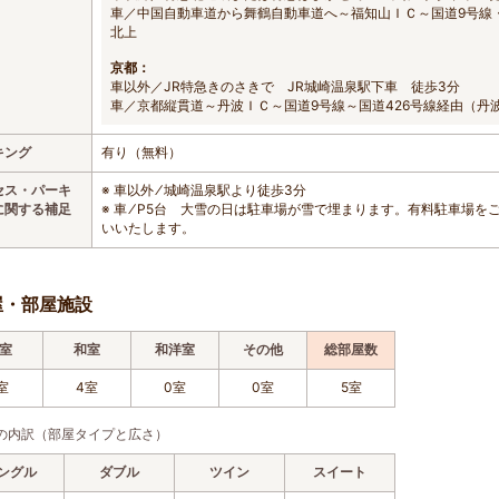
車／中国自動車道から舞鶴自動車道へ～福知山ＩＣ～国道9号線・
北上
京都：
車以外／JR特急きのさきで JR城崎温泉駅下車 徒歩3分
車／京都縦貫道～丹波ＩＣ～国道9号線～国道426号線経由（丹
キング
有り（無料）
セス・パーキ
※ 車以外 ⁄ 城崎温泉駅より徒歩3分
に関する補足
※ 車 ⁄ P5台 大雪の日は駐車場が雪で埋まります。有料駐車場
いいたします。
屋・部屋施設
室
和室
和洋室
その他
総部屋数
室
4室
0室
0室
5室
の内訳（部屋タイプと広さ）
ングル
ダブル
ツイン
スイート