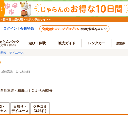
 ～日本最大級の宿・ホテル予約サイト～
ログイン
会員登録
お得な特典をみる
ゃらんパック
遊び・体験
観光ガイド
レンタカー
航空券
（交通＋宿泊）
日帰り・デイユース
 城崎温泉 みつわ旅館
自動車道・和田山ＩＣより約60分
図・
日帰り・
クチコミ
セス
デイユース
(346件)