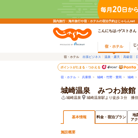
国内旅行・海外旅行や宿・ホテルの宿泊予約はじゃらんnet
こんにちは♪ゲストさん
じ
宿・ホテル
宿・ホテル
出張ビジネス
温泉・露天
高級宿
ポイントがたまる・つかえる
宿・ホテル
>
兵庫県
>
城崎・竹野・豊岡
>
城崎
>
城崎温泉 みつわ旅館
城崎温泉
城崎温泉駅より徒歩３分 播但
地
基本情報
料金・宿泊プラン
アク
施設概要