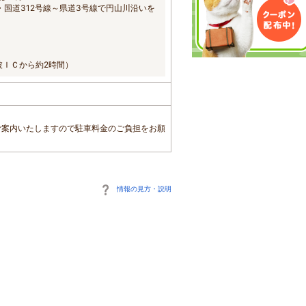
国道312号線～県道3号線で円山川沿いを
波ＩＣから約2時間）
をご案内いたしますので駐車料金のご負担をお願
情報の見方・説明