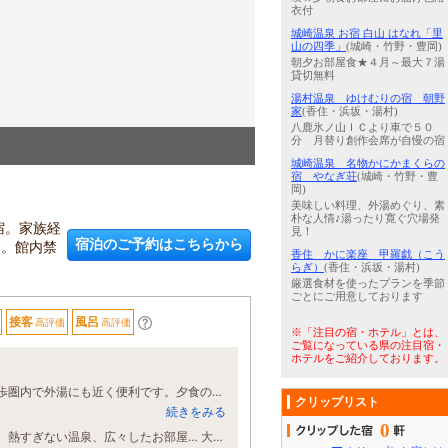
衣付
城崎温泉 お宿 白山 はなれ「里
山の四季」
(城崎・竹野・豊岡)
朝夕お部屋食★４月～最大７湯
貸切無料
湯村温泉 ゆけむりの宿 朝野
家
(香住・浜坂・湯村)
八鹿氷ノ山ＩＣより車で５０
分 月替り創作会席が自慢の宿
3
/
5
客室の一例
城崎温泉 名物かにかまくらの
宿 やなぎ荘
(城崎・竹野・豊
岡)
美味しい料理、外湯めぐり、素
朴な人情♪湯ったり寛ぐ穴場発
宿。家族経
見！
宿泊のご予約はこちらから
す。館内禁
香住 かに楽座 甲羅戯（こう
らぎ）
(香住・浜坂・湯村)
厳選食材を使ったプランを季節
ごとにご用意しております
接客
風呂
高評価
高評価
※「注目の宿・ホテル」とは、
ご覧になっている県の注目宿・
ホテルをご紹介しております。
今回の城崎温泉は急遽で予約しました。結果的に非常に良かったです。駅から徒歩圏内で外湯にも近く便利です。夕食の蟹が美味しくて、お腹いっぱいでしたよ。また、利用したいと思います。
クリップリスト
続きをみる
0
ご家族経営をされている印象で、少人数ながら本当に丁寧な接客と美味しい朝食、熱すぎない温泉、広々したお部屋… 大満足でした！そして、美人女将もいます！ 玄関入ってすぐ、癒し系の大きなぬいぐるみたちがお出迎えをしてくれます。 朝食は主菜、副菜などどれも美味しく、ご飯も美味しかったです。ご飯はお代わりできます。 お味噌汁も出汁が効いてて、とても気に入りました。 お風呂は、夜と朝の2回入ることができました。 体感的には40℃くらいで、温度も丁度良かったです。 他のお客と一緒ではないので、短時間ながらリラックスできました。個人的には、外湯よりもお宿の温泉が一番良かったです。 また城崎温泉に来ることがあれば、こちらのお宿を利用したいと思いました。