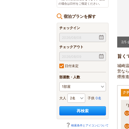
の場合は日付をご指定ください。
宿泊プランを探す
チェックイン
2
/
5
チェックアウト
旨く
城崎
日付未定
営な
煙推
部屋数・人数
ク
大人
子供
0名
「
再検索
検索条件とアイコンについて