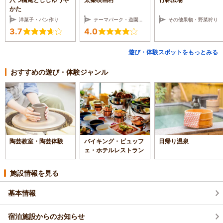
かた
洋菓子・パン作り
テーマパーク・遊園地・レジャーランド
その他果物・野菜狩り
3.7
4.0
遊び・体験スポットをもっとみる
おすすめの遊び・体験ジャンル
陶芸教室・陶芸体験
バイキング・ビュッフ
日帰り温泉
ェ・ホテルレストラン
施設情報を見る
基本情報
宿泊施設からのお知らせ