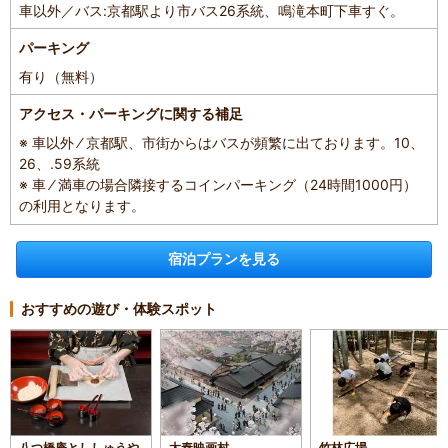
車以外／バス:京都駅より市バス26系統、鳴滝本町下車すぐ。
パーキング
有り（無料）
アクセス・パーキングに関する補足
※ 車以外 ⁄ 京都駅、市街からはバスが頻繁に出ております。10、
26、.59系統
※ 車 ⁄ 満車の場合隣接するコインパーキング（24時間1000円）
の利用となります。
宿泊プランを見る
おすすめの遊び・体験スポット
八つ橋庵とししゅうや
太秦映画村
竹林広場