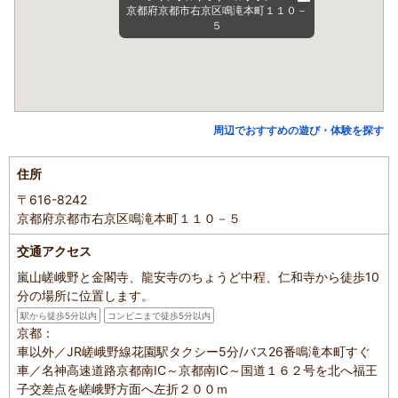
京都府京都市右京区鳴滝本町１１０－
５
周辺でおすすめの遊び・体験を探す
住所
〒616-8242
京都府京都市右京区鳴滝本町１１０－５
交通アクセス
嵐山嵯峨野と金閣寺、龍安寺のちょうど中程、仁和寺から徒歩10
分の場所に位置します。
駅から徒歩5分以内
コンビニまで徒歩5分以内
京都：
車以外／JR嵯峨野線花園駅タクシー5分/バス26番鳴滝本町すぐ
車／名神高速道路京都南IC～京都南IC～国道１６２号を北へ福王
子交差点を嵯峨野方面へ左折２００ｍ