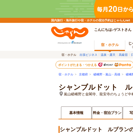
国内旅行・海外旅行や宿・ホテルの宿泊予約はじゃらんnet
こんにちは♪ゲストさん
じ
宿・ホテル
宿・ホテル
出張ビジネス
温泉・露天
高級宿
ポイントがたまる・つかえる
宿・ホテル
>
京都府
>
嵯峨野・嵐山・高雄
>
嵯峨
シャンブルドット ル
嵐山嵯峨野と金閣寺、龍安寺のちょうど中
基本情報
料金・宿泊プラン
写
シャンブルドット ルブラン