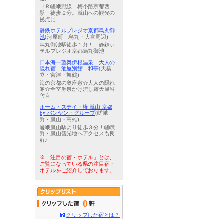
ＪＲ嵯峨野線「梅小路京都西
駅」徒歩２分。嵐山への観光の
拠点に
静鉄ホテルプレジオ京都烏丸御
池
(河原町・烏丸・大宮周辺)
烏丸御池駅徒歩１分！ 静鉄ホ
テルプレジオ京都烏丸御池
日本海一望奥伊根温泉 大人の
隠れ宿 油屋別館 和亭
(天橋
立・宮津・舞鶴)
海の京都の奥座敷☆大人の隠れ
家☆全室源泉かけ流し露天風呂
付☆
ホーム・ステイ・椛 嵐山 京都
by バンヤン・グループ
(嵯峨
野・嵐山・高雄)
嵯峨嵐山駅より徒歩３分！嵯峨
野・嵐山観光地へアクセスも良
好♪
※「注目の宿・ホテル」とは、
ご覧になっている県の注目宿・
ホテルをご紹介しております。
0
クリップした宿とは？