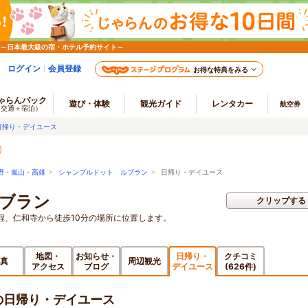
 ～日本最大級の宿・ホテル予約サイト～
ログイン
会員登録
お得な特典をみる
ゃらんパック
遊び・体験
観光ガイド
レンタカー
航空券
（交通＋宿泊）
日帰り・デイユース
野・嵐山・高雄
>
シャンブルドット ルブラン
> 日帰り・デイユース
ブラン
クリップする
程、仁和寺から徒歩10分の場所に位置します。
地図・
お知らせ・
日帰り・
クチコミ
真
周辺観光
アクセス
ブログ
デイユース
(626件)
の日帰り・デイユース