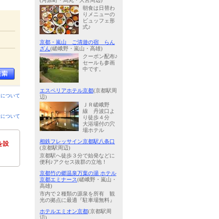
(河原町・烏丸・大宮周辺)
朝食は日替わ
りメニューの
ビュッフェ形
式♪
京都・嵐山 ご清遊の宿 らん
ざん
(嵯峨野・嵐山・高雄)
クーポン配布♪
セールも参画
中です。
エスペリアホテル京都
(京都駅周
ンについて
辺)
ＪＲ嵯峨野
線 丹波口よ
金について
り徒歩４分
大浴場付の穴
場ホテル
相鉄フレッサイン京都駅八条口
を設
(京都駅周辺)
京都駅へ徒歩３分で始発などに
便利♪アクセス抜群の立地！
京都竹の郷温泉万葉の湯 ホテル
京都エミナース
(嵯峨野・嵐山・
高雄)
市内で２種類の源泉を所有 観
光の拠点に最適『駐車場無料』
ホテルエミオン京都
(京都駅周
辺)