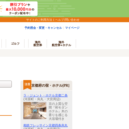
サイトのご利用方法
ヘルプ/問い合わせ
予約照会・変更・キャンセル
マイページ
海外
海外
ゴルフ
航空券
航空券+ホテル
京都府の宿・ホテル[PR]
ラ・ジェント・ホテル京都二条
(河原町・烏丸・大宮周辺)
京の上質な空
間『和モダン
ホテル』木の
香りを感じる
大浴場付き
相鉄フレッサイン京都四条烏丸