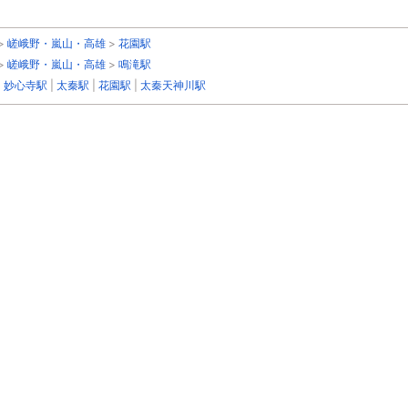
>
嵯峨野・嵐山・高雄
>
花園駅
>
嵯峨野・嵐山・高雄
>
鳴滝駅
|
妙心寺駅
|
太秦駅
|
花園駅
|
太秦天神川駅