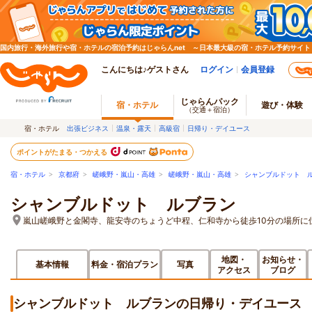
国内旅行・海外旅行や宿・ホテルの宿泊予約はじゃらんnet ～日本最大級の宿・ホテル予約サイト
こんにちは♪ゲストさん
ログイン
会員登録
じゃらんパック
宿・ホテル
遊び・体験
（交通＋宿泊）
宿・ホテル
出張ビジネス
温泉・露天
高級宿
日帰り・デイユース
ポイントがたまる・つかえる
宿・ホテル
>
京都府
>
嵯峨野・嵐山・高雄
>
嵯峨野・嵐山・高雄
>
シャンブルドット 
シャンブルドット ルブラン
嵐山嵯峨野と金閣寺、龍安寺のちょうど中程、仁和寺から徒歩10分の場所に
地図・
お知らせ・
基本情報
料金・宿泊プラン
写真
アクセス
ブログ
シャンブルドット ルブランの日帰り・デイユース