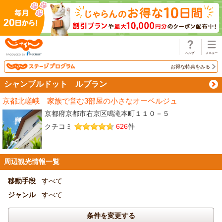
じゃらん
お得な特典をみる
シャンブルドット ルブラン
京都北嵯峨 家族で営む3部屋の小さなオーベルジュ
京都府京都市右京区鳴滝本町１１０－５
クチコミ
626
件
周辺観光情報一覧
移動手段
すべて
ジャンル
すべて
条件を変更する