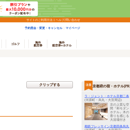
サイトのご利用方法
ヘルプ/問い合わせ
予約照会・変更・キャンセル
マイページ
海外
海外
ゴルフ
航空券
航空券+ホテル
クリップする
京都府の宿・ホテル[PR
ラ・ジェント・ホテル京都二条
(河原町・烏丸・大宮周辺)
京の上質な空
間『和モダン
ホテル』木の
香りを感じる
大浴場付き
相鉄フレッサイン京都四条烏丸