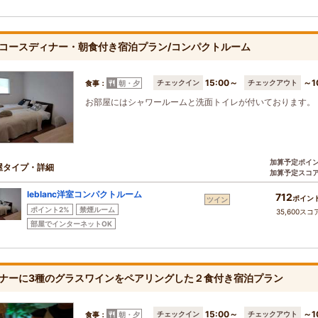
コースディナー・朝食付き宿泊プラン/コンパクトルーム
15:00～
～1
チェックイン
チェックアウト
食事：
朝・夕
お部屋にはシャワールームと洗面トイレが付いております。
加算予定ポイ
屋タイプ・詳細
加算予定スコ
leblanc洋室コンパクトルーム
712
ポイン
ツイン
ポイント2%
禁煙ルーム
35,600スコ
部屋でインターネットOK
ナーに3種のグラスワインをペアリングした２食付き宿泊プラン
15:00～
～1
チェックイン
チェックアウト
食事：
朝・夕