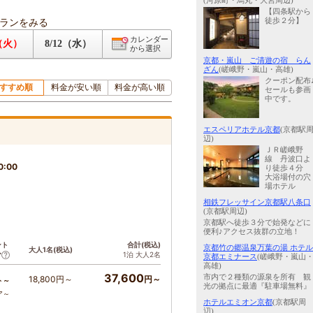
(河原町・烏丸・大宮周辺)
【四条駅から
ランをみる
徒歩２分】
カレンダー
1（火）
8/12（水）
から選択
京都・嵐山 ご清遊の宿 らん
ざん
(嵯峨野・嵐山・高雄)
クーポン配布
すすめ順
料金が安い順
料金が高い順
セールも参画
中です。
エスペリアホテル京都
(京都駅
辺)
ＪＲ嵯峨野
線 丹波口よ
0:00
り徒歩４分
大浴場付の穴
場ホテル
相鉄フレッサイン京都駅八条口
(京都駅周辺)
京都駅へ徒歩３分で始発などに
便利♪アクセス抜群の立地！
ント
合計(税込)
京都竹の郷温泉万葉の湯 ホテル
大人1名(税込)
1泊 大人2名
ア
京都エミナース
(嵯峨野・嵐山
高雄)
37,600
市内で２種類の源泉を所有 観
18,800円～
円～
ト～
光の拠点に最適『駐車場無料』
ア～
ホテルエミオン京都
(京都駅周
辺)