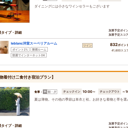
ダイニングには小さなワインセラーもございます
加算予定ポイ
屋タイプ・詳細
加算予定スコ
leblanc洋室スーペリアルーム
832
ポイン
ツイン
ポイント2%
禁煙ルーム
41,600スコ
部屋でインターネットOK
物着付け二食付き宿泊プラン】
10:00～
～1
チェックイン
チェックアウト
食事：
朝・夕
夏は薄物。その他の季節は単衣と袷。お好きな着物と帯を選
加算予定ポイ
屋タイプ・詳細
加算予定スコ