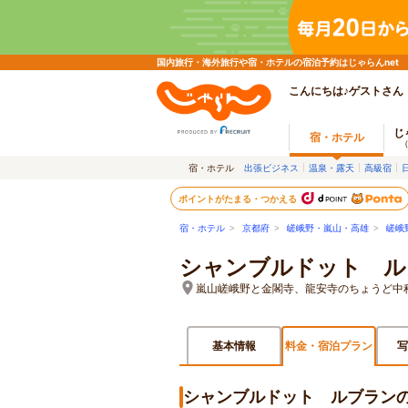
国内旅行・海外旅行や宿・ホテルの宿泊予約はじゃらんnet
こんにちは♪ゲストさん
じ
宿・ホテル
宿・ホテル
出張ビジネス
温泉・露天
高級宿
ポイントがたまる・つかえる
宿・ホテル
>
京都府
>
嵯峨野・嵐山・高雄
>
嵯峨
シャンブルドット ル
嵐山嵯峨野と金閣寺、龍安寺のちょうど中
基本情報
料金・宿泊プラン
写
シャンブルドット ルブラン