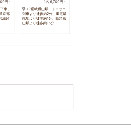
000円～
1名 6,700円～
1名 5,300円～
駅下車、
JR嵯峨嵐山駅・トロッコ
JR嵯峨野線 嵯峨嵐山駅
道京都
列車より徒歩約2分、嵐電嵯
より1ｋｍ 事前予約制シャ
号線経
峨駅より徒歩約1分、阪急嵐
トルバス・市バス・タクシ
山駅より徒歩約15分
ー5分 又は花園駅よりバス
15分