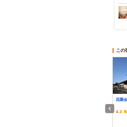
この
旅宿 あたごや
嵐山・嵯峨野 サンメ
花園
ンバーズ京都嵯峨～料
理自慢の宿～
-
4.5
4.3
1泊 大人2名 合計(税込)
1泊 大人2名 合計(税込)
13,400円～
10,600円～