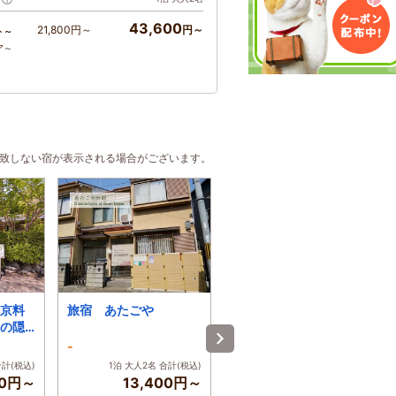
43,600
21,800円～
円～
ト～
ア～
合致しない宿が表示される場合がございます。
京料
旅宿 あたごや
嵐山・嵯峨野 サンメ
の隠
ンバーズ京都嵯峨～料
理自慢の宿～
-
4.5
合計(税込)
1泊 大人2名 合計(税込)
1泊 大人2名 合計(税込)
00円～
13,400円～
10,600円～