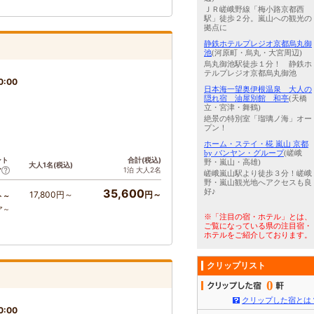
ＪＲ嵯峨野線「梅小路京都西
駅」徒歩２分。嵐山への観光の
拠点に
静鉄ホテルプレジオ京都烏丸御
池
(河原町・烏丸・大宮周辺)
烏丸御池駅徒歩１分！ 静鉄ホ
テルプレジオ京都烏丸御池
0:00
日本海一望奥伊根温泉 大人の
隠れ宿 油屋別館 和亭
(天橋
立・宮津・舞鶴)
絶景の特別室「瑠璃ノ海」オー
プン！
ホーム・ステイ・椛 嵐山 京都
by バンヤン・グループ
(嵯峨
ント
合計(税込)
野・嵐山・高雄)
大人1名(税込)
1泊 大人2名
ア
嵯峨嵐山駅より徒歩３分！嵯峨
野・嵐山観光地へアクセスも良
35,600
好♪
17,800円～
円～
ト～
ア～
※「注目の宿・ホテル」とは、
ご覧になっている県の注目宿・
ホテルをご紹介しております。
クリップリスト
0
クリップした宿とは
0:00