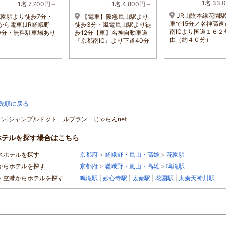
1名 33,
1名 7,700円～
1名 4,800円～
JR山陰本線花園
花園駅より徒歩7分・
【電車】阪急嵐山駅より
車で15分／名神高速
から電車(JR嵯峨野
徒歩3分・嵐電嵐山駅より徒
南ICより国道１６２
10分・無料駐車場あり
歩12分【車】名神自動車道
由（約４０分）
『京都南IC』より下道40分
先頭に戻る
ョン]シャンブルドット ルブラン じゃらんnet
ホテルを探す場合はこちら
スホテルを探す
京都府
>
嵯峨野・嵐山・高雄
>
花園駅
からホテルを探す
京都府
>
嵯峨野・嵐山・高雄
>
鳴滝駅
・空港からホテルを探す
鳴滝駅
|
妙心寺駅
|
太秦駅
|
花園駅
|
太秦天神川駅