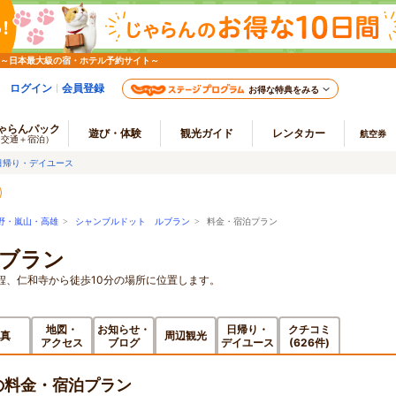
 ～日本最大級の宿・ホテル予約サイト～
ログイン
会員登録
お得な特典をみる
ゃらんパック
遊び・体験
観光ガイド
レンタカー
航空券
（交通＋宿泊）
日帰り・デイユース
野・嵐山・高雄
>
シャンブルドット ルブラン
> 料金・宿泊プラン
ブラン
程、仁和寺から徒歩10分の場所に位置します。
地図・
お知らせ・
日帰り・
クチコミ
真
周辺観光
アクセス
ブログ
デイユース
(626件)
の料金・宿泊プラン