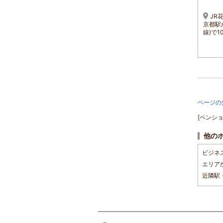
1名 6,700円～
1名 5,300円～
JR嵯峨嵐山駅・トロッコ
JR嵯峨野線 嵯峨嵐山駅
JR
列車より徒歩約2分、嵐電嵯
より1ｋｍ 事前予約制シャ
京都駅
峨駅より徒歩約1分、阪急嵐
トルバス・市バス・タクシ
線)で
山駅より徒歩約15分
ー5分 又は花園駅よりバス
15分
ページの
[ペンシ
他の
ビジネ
エリア
近隣駅