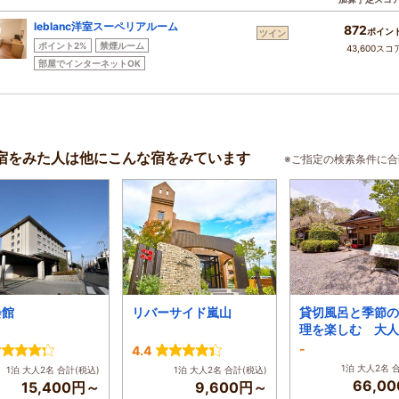
leblanc洋室スーペリアルーム
872
ポイン
ツイン
ポイント2%
禁煙ルーム
43,600スコ
部屋でインターネットOK
宿をみた人は他にこんな宿をみています
※ご指定の検索条件に
会館
リバーサイド嵐山
貸切風呂と季節の
理を楽しむ 大人
れ家 高雄錦水亭
-
4.4
1泊 大人2名 
1泊 大人2名 合計(税込)
1泊 大人2名 合計(税込)
66,0
15,400円～
9,600円～