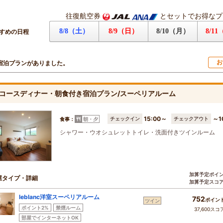
往復航空券
とセットでお得なプ
8/8（土）
8/9（日）
8/10（月）
8/1
すめの日程
お
宿泊プランがありました。
コースディナー・朝食付き宿泊プラン/スーペリアルーム
15:00～
～1
チェックイン
チェックアウト
食事：
朝・夕
シャワー・ウオシュレットトイレ・洗面付きツインルーム
加算予定ポイ
屋タイプ・詳細
加算予定スコ
leblanc洋室スーペリアルーム
752
ポイン
ツイン
ポイント2%
禁煙ルーム
37,600スコ
部屋でインターネットOK