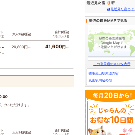
0
最近見た宿とは
ント
合計(税込)
大人1名(税込)
1泊 大人2名
ア
41,600
20,800円～
円～
ト～
ア～
この宿周辺のMAPを表示
嵯峨嵐山駅周辺の宿
嵐山駅周辺の宿
0:00
んでいただけます。
ント
合計(税込)
大人1名(税込)
1泊 大人2名
ア