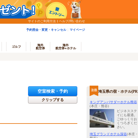
サイトのご利用方法
ヘルプ/問い合わせ
予約照会・変更・キャンセル
マイページ
海外
海外
ゴルフ
航空券
航空券+ホテル
空室検索・予約
埼玉県の宿・ホテル[PR
クリップする
キングアンバサダーホテル熊谷
(本庄・熊谷)
ビジネスステ
イにも最適。
ごゆっくりお
くつろぎくだ
さい。
埼玉グランドホテル深谷
(本庄