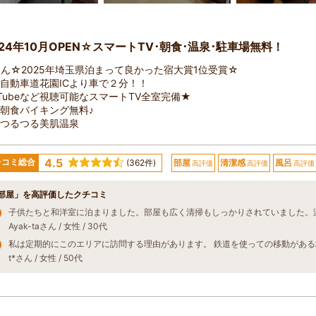
24年10月OPEN☆スマートTV･朝食･温泉･駐車場無料！
ん☆2025年埼玉県泊まって良かった宿大賞1位受賞☆
自動車道花園ICより車で２分！！
uTubeなど視聴可能なスマートTV全室完備★
朝食バイキング無料♪
肌つるつる美肌温泉
4.5
チコミ総合
(362件)
部屋
清潔感
風呂
高評価
高評価
高評価
部屋」を高評価したクチコミ
Ayak-taさん / 女性 / 30代
t*さん / 女性 / 50代