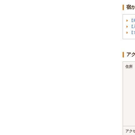
宿
【
【
【
ア
住所
アク