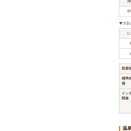
洋
9
▼洋室
シ
部屋
標準
備
イン
関連
温