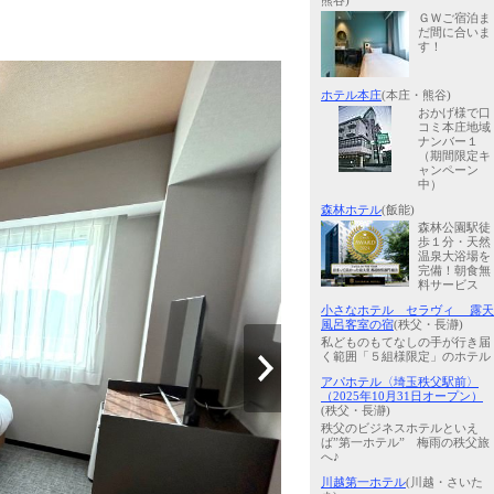
熊谷)
ＧＷご宿泊ま
だ間に合いま
す！
ホテル本庄
(本庄・熊谷)
おかげ様で口
コミ本庄地域
ナンバー１
（期間限定キ
ャンペーン
中）
森林ホテル
(飯能)
森林公園駅徒
歩１分・天然
温泉大浴場を
完備！朝食無
料サービス
小さなホテル セラヴィ 露天
風呂客室の宿
(秩父・長瀞)
私どものもてなしの手が行き届
く範囲「５組様限定」のホテル
アパホテル〈埼玉秩父駅前〉
（2025年10月31日オープン）
(秩父・長瀞)
秩父のビジネスホテルといえ
ば”第一ホテル” 梅雨の秩父旅
へ♪
川越第一ホテル
(川越・さいた