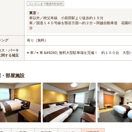
コンビニまで徒歩5分以内
東京：
車以外／秩父本線 小前田駅より徒歩約１５分
車／国道１４０号線を熊谷方面へ約２分～関越自動車道 花園I
分
キング
有り（無料）
セス・パーキ
※ 車 ⁄ ※ 車 &#8260; 無料大型駐車場を完備！ 約１００台
に関する補足
屋・部屋施設