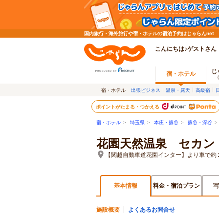
国内旅行・海外旅行や宿・ホテルの宿泊予約はじゃらんnet
こんにちは♪ゲストさん
じ
宿・ホテル
宿・ホテル
出張ビジネス
温泉・露天
高級宿
ポイントがたまる・つかえる
宿・ホテル
>
埼玉県
>
本庄・熊谷
>
熊谷・深谷
>
花園天然温泉 セカン
【関越自動車道花園インター】より車で約
基本情報
料金・宿泊プラン
写
施設概要
よくあるお問合せ