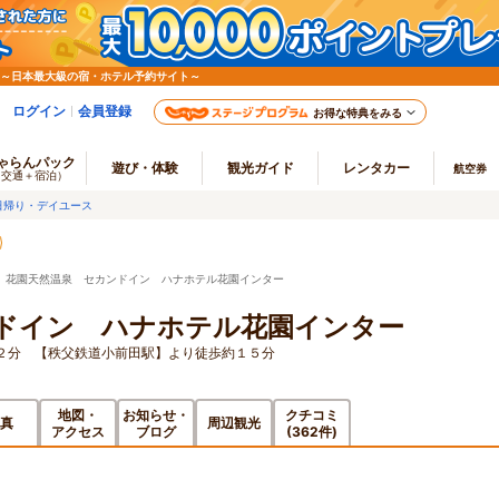
 ～日本最大級の宿・ホテル予約サイト～
ログイン
会員登録
お得な特典をみる
ゃらんパック
遊び・体験
観光ガイド
レンタカー
航空券
（交通＋宿泊）
日帰り・デイユース
 花園天然温泉 セカンドイン ハナホテル花園インター
ドイン ハナホテル花園インター
２分 【秩父鉄道小前田駅】より徒歩約１５分
地図・
お知らせ・
クチコミ
真
周辺観光
アクセス
ブログ
(362件)