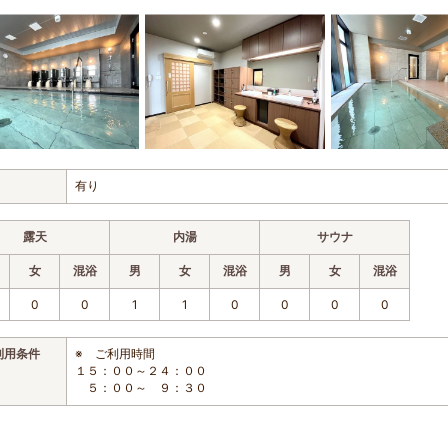
有り
露天
内湯
サウナ
女
混浴
男
女
混浴
男
女
混浴
0
0
1
1
0
0
0
0
利用条件
※ ご利用時間
１５：００～２４：００
５：００～ ９：３０