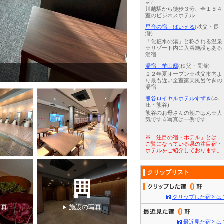
ま)
川越駅から徒歩３分、全１５４
室のビジネスホテル
星音の宿 ばいえる
(秩父・長
瀞)
「化粧水の湯」と称される温泉
☆リゾート内に入浴施設もある
湯宿
湯宿 羊山邸
(秩父・長瀞)
3
/
5
宿泊者専用温泉（女湯）美肌
２２年夏オープン☆秩父市内よ
り最も近い全室露天風呂付きの
湯宿
熊谷ロイヤルホテルすずき
(本
庄・熊谷)
熊谷のお母さんの朝ごはん☆人
気です☆写真は一例です
※「注目の宿・ホテル」とは、
ご覧になっている県の注目宿・
ホテルをご紹介しております。
クリップリスト
0
クリップした宿とは
写真
施設の写真
0
最近見た宿とは