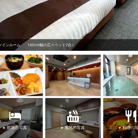
ツインルーム 140cm幅の広々ベッド2台♪
部屋の写真
風呂の写真
料理の