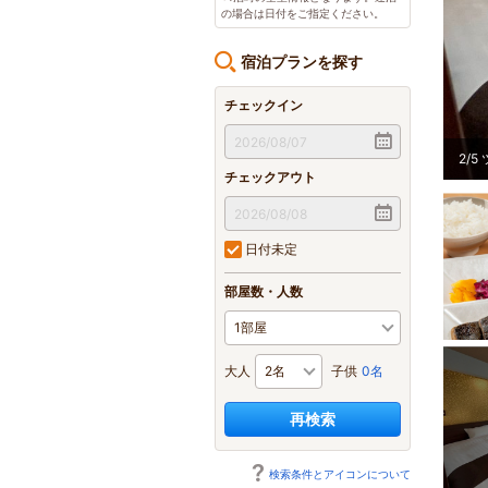
の場合は日付をご指定ください。
宿泊プランを探す
チェックイン
まって良かった宿大賞 埼玉県(51～100室部門)第1位受賞☆
2
/
5
チェックアウト
日付未定
部屋数・人数
大人
子供
0名
再検索
検索条件とアイコンについて