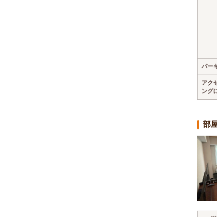
パー
アク
ング
部