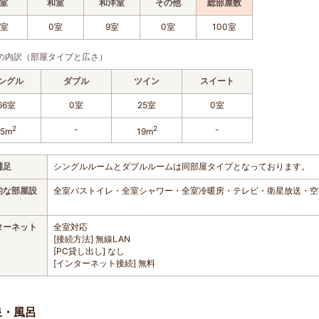
室
和室
和洋室
その他
総部屋数
1室
0室
9室
0室
100室
の内訳（部屋タイプと広さ）
ングル
ダブル
ツイン
スイート
66室
0室
25室
0室
2
-
2
-
15m
19m
補足
シングルルームとダブルルームは同部屋タイプとなっております。
的な部屋設
全室バストイレ・全室シャワー・全室冷暖房・テレビ・衛星放送・空
ターネット
全室対応
[接続方法] 無線LAN
[PC貸し出し] なし
[インターネット接続] 無料
泉・風呂