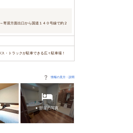
C～寄居方面出口から国道１４０号線で約２
 大型バス・トラックが駐車できる広々駐車場！
情報の見方・説明
部屋の写真