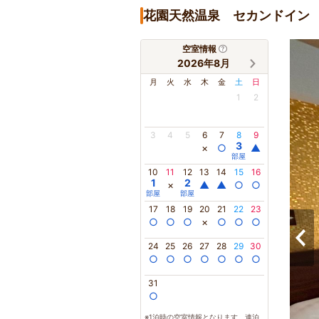
花園天然温泉 セカンドイン
空室情報
2026年8月
月
火
水
木
金
土
日
1
2
3
4
5
6
7
8
9
3
×
○
▲
部屋
10
11
12
13
14
15
16
1
2
×
▲
▲
○
○
部屋
部屋
17
18
19
20
21
22
23
○
○
○
×
○
○
○
24
25
26
27
28
29
30
○
○
○
○
○
○
○
31
○
※1泊時の空室情報となります。連泊