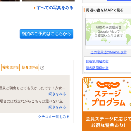
すべての写真をみる
宿泊のご予約はこちらから
この宿周辺のMAPを表示
熊谷駅周辺の宿
接客
朝食
高評価
高評価
深谷駅周辺の宿
子供たちと和洋室に泊まりました。部屋も広く清掃もしっかりされていました。温泉と朝食もとても良かったです！夕食はホテルの目の前に何件かあります。地元で人気らしい岡州郭という焼肉屋さんとっても美味しかったのでオススメです。これでこのコスパは最高です、また機会があれば泊まりたいです。
続きをみる
私は定期的にこのエリアに訪問する理由があります。 鉄道を使っての移動がある場合には残念ながらこちらは選べない立地ですが、車移動の場合には最初に空室があるかチェックするホテルです。 なんと言ってもお湯がよいです。 そして清潔。加えて接客も丁寧。 それだけでもう100点ですのに。 今回は【毛布をお借りしたい】といういつもの要望はメッセージにてお伝えしていませんでしたが、部屋に入るとベッドの上に毛布が置いてありました。 常連に気遣いをしてくださったというわけです。 ハナホテルさんがあって良かったです。 何の用事もなくても泊まってみたいとも思えます。 これからもよろしくお願いします、とお伝えしたくなりました。
続きをみる
クチコミ一覧をみる