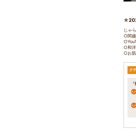
☆20
じゃら
○関越
○Yo
○和洋
○お
ク
「