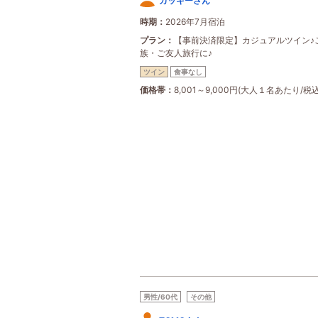
カッキーさん
時期
2026年7月宿泊
プラン
【事前決済限定】カジュアルツイン♪
族・ご友人旅行に♪
ツイン
食事なし
価格帯
8,001～9,000円(大人１名あたり/税込
男性/60代
その他