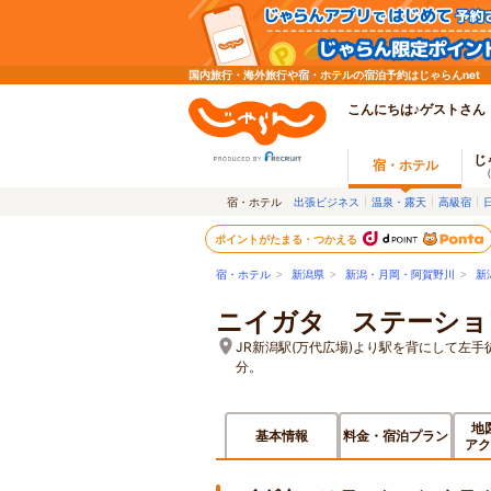
国内旅行・海外旅行や宿・ホテルの宿泊予約はじゃらんnet
こんにちは♪ゲストさん
じ
宿・ホテル
宿・ホテル
出張ビジネス
温泉・露天
高級宿
ポイントがたまる・つかえる
宿・ホテル
>
新潟県
>
新潟・月岡・阿賀野川
>
新
ニイガタ ステーショ
JR新潟駅(万代広場)より駅を背にして左手
分。
地
基本情報
料金・宿泊プラン
アク