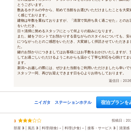
とうございます。
数あるホテルの中から、初めて当館をお選びいただけましたことを大変
く感じております。
建物は年数を重ねておりますが、「清潔で気持ち良く過ごせた」とのお
をいただき、
日々清掃に努めるスタッフにとって何よりの励みになります。
また、鍵をフロントでお預かりする昔ながらのスタイルについても、安
につながったとのご感想をいただき、大変嬉しく拝読させていただきま
た。
鍵のお預かりにつきましてはお客様にはお手数をおかけいたしますが、
してお過ごしいただけるようこれからも温かく丁寧な対応を心掛けてま
ます。
新潟へお越しの際には、ぜひまた当館をご利用いただけましたら幸いで
スタッフ一同、再びお迎えできます日を心よりお待ちしております。
返信日：2026/
宿泊プランを
ニイガタ ステーションホテル
投稿日：2026
3
部屋
3
風呂
3
料理(朝食)
-
料理(夕食)
-
接客・サービス
3
清潔感