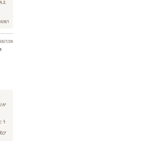
向上
/8/1
6/7/26
1
りが
とう
詫び