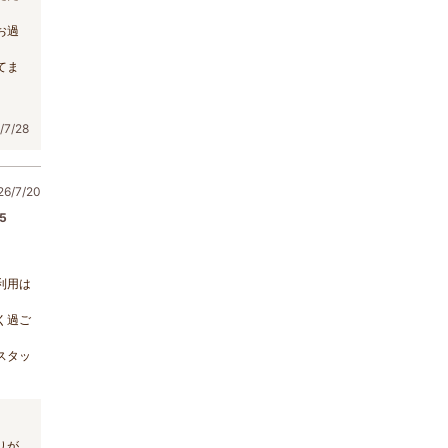
お過
てま
7/28
/7/20
5
利用は
く過ご
スタッ
りが