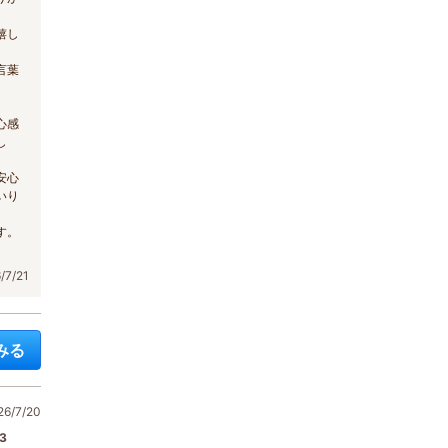
嬉し
言葉
心感
し
安心
いり
す。
7/21
みる
/7/20
3