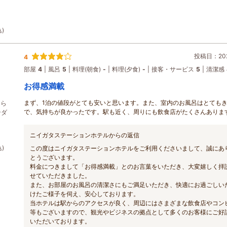
)
投稿日：202
4
部屋
4
風呂
5
料理(朝食)
-
料理(夕食)
-
接客・サービス
5
清潔感
お得感満載
まず、1泊の値段がとても安いと思います。また、室内のお風呂はとても
ちら
で、気持ちが良かったです。駅も近く、周りにも飲食店がたくさんありま
ンダ
ニイガタステーションホテルからの返信
)
この度はニイガタステーションホテルをご利用くださいまして、誠にあ
とうございます。
料金につきまして「お得感満載」とのお言葉をいただき、大変嬉しく拝
せていただきました。
また、お部屋のお風呂の清潔さにもご満足いただき、快適にお過ごしい
けたご様子を伺え、安心しております。
当ホテルは駅からのアクセスが良く、周辺にはさまざまな飲食店やコン
等もございますので、観光やビジネスの拠点として多くのお客様にご好
いただいております。