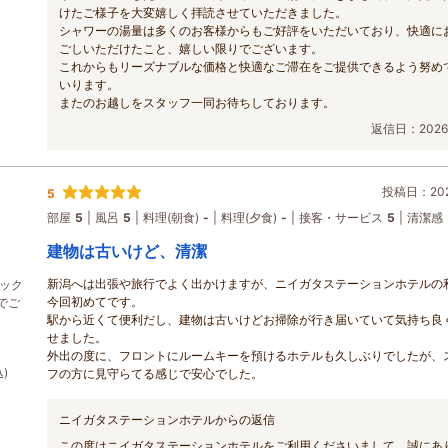
けたご様子を大変嬉しく拝読させていただきました。
シャワーの湯量は多くのお客様からもご好評をいただいており、快適に
ごしいただけたこと、嬉しい限りでございます。
これからもリーズナブルな価格と快適なご滞在をご提供できるよう努め
いります。
またのお越しをスタッフ一同お待ちしております。
返信日：2026/
投稿日：2026
5
部屋
5
風呂
5
料理(朝食)
-
料理(夕食)
-
接客・サービス
5
清潔感
建物は古いけど、清潔
新潟へは出張や旅行でよく出かけますが、ニイガタステーションホテルの
ェック
今回初めてです。
でご
駅から近くて便利だし、建物は古いけどお掃除が行き届いていて気持ち良
せました。
外出の度に、フロントにルームキーを預けるホテルも久しぶりでしたが、
)
フの方に見守らてる感じで安心でした。
ニイガタステーションホテルからの返信
この度はニイガタステーションホテルをご利用くださいまして、誠にあ