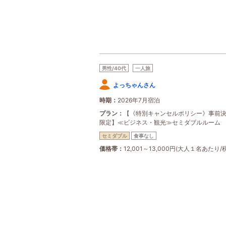
男性/40代
一人旅
よっちゃんさん
時期
2026年7月宿泊
プラン
【《特別キャンセルポリシー》事前
限定】≪ビジネス・観光≫セミダブルルーム
セミダブル
食事なし
価格帯
12,001～13,000円(大人１名あたり/