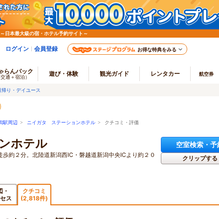
 ～日本最大級の宿・ホテル予約サイト～
ログイン
会員登録
お得な特典をみる
ゃらんパック
遊び・体験
観光ガイド
レンタカー
航空券
（交通＋宿泊）
日帰り・デイユース
潟駅周辺
>
ニイガタ ステーションホテル
> クチコミ・評価
ンホテル
空室検索・予
徒歩約２分。北陸道新潟西IC・磐越道新潟中央ICより約２０
クリップする
図・
クチコミ
セス
(2,818件)