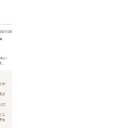
6/7/28
4
きれい
す。
りが
読さ
ただ
ビニ
評を