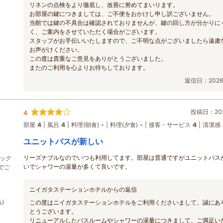
リネンの点検をより徹底し、改善に努めてまいります。
お部屋の鍵につきましては、ご不便をおかけし申し訳ございません。
当館では鍵の不具合は確認されておりませんが、鍵の回し方が分かりに
く、ご案内をさせていただく場合がございます。
スタッフがお手伝いいたしますので、ご不明な点がございましたら遠慮
お声がけください。
この度は貴重なご意見をありがとうございました。
またのご利用を心よりお待ちしております。
返信日：2026/
投稿日：202
4
部屋
4
風呂
4
料理(朝食)
-
料理(夕食)
-
接客・サービス
4
清潔感
ユニットバスが新しい
リーズナブルなのでいつも利用してます。部屋は普通ですがユニットバス
ェック
いでシャワーの湯量が多くて良いです。
でご
ニイガタステーションホテルからの返信
)
この度はニイガタステーションホテルをご利用くださいまして、誠にあ
とうございます。
リニューアルしたバスルームやシャワーの湯量につきまして、ご満足い