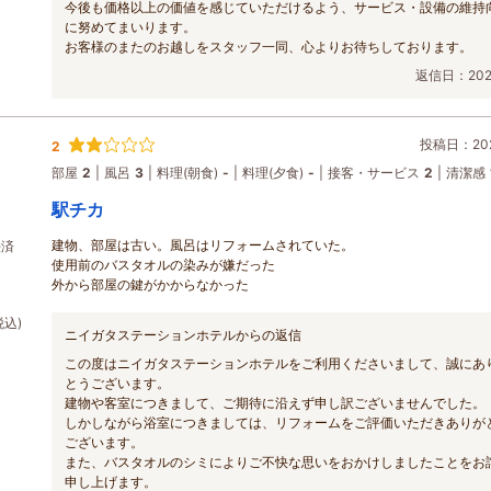
今後も価格以上の価値を感じていただけるよう、サービス・設備の維持
に努めてまいります。
お客様のまたのお越しをスタッフ一同、心よりお待ちしております。
返信日：2026
投稿日：202
2
部屋
2
風呂
3
料理(朝食)
-
料理(夕食)
-
接客・サービス
2
清潔感
駅チカ
建物、部屋は古い。風呂はリフォームされていた。
決済
使用前のバスタオルの染みが嫌だった
外から部屋の鍵がかからなかった
税込)
ニイガタステーションホテルからの返信
この度はニイガタステーションホテルをご利用くださいまして、誠にあ
とうございます。
建物や客室につきまして、ご期待に沿えず申し訳ございませんでした。
しかしながら浴室につきましては、リフォームをご評価いただきありが
ございます。
また、バスタオルのシミによりご不快な思いをおかけしましたことをお
申し上げます。