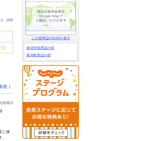
見方・説明
この宿周辺のMAPを表示
新潟空港周辺の宿
新潟駅周辺の宿
潔感
）
6/8/3
3
常に便
す。