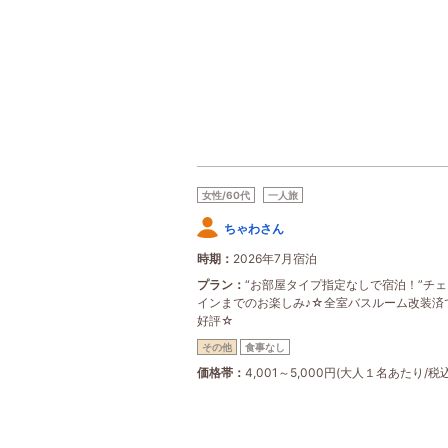
女性/60代
一人旅
ちゃわさん
時期
2026年7月宿泊
プラン
“お部屋タイプ指定なしで宿泊！”チ
インまでのお楽しみ♪☆全室バスルーム改装済
好評☆
その他
食事なし
価格帯
4,001～5,000円(大人１名あたり/税込