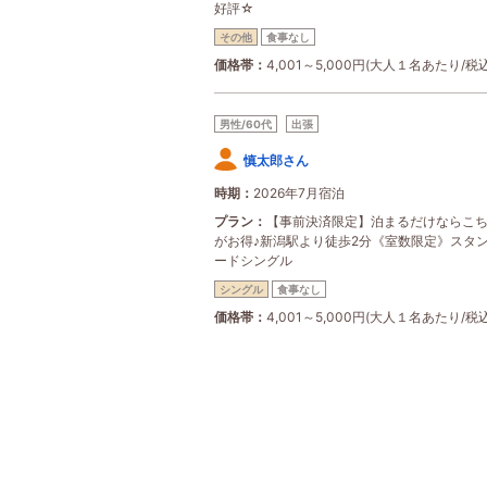
好評☆
その他
食事なし
価格帯
4,001～5,000円(大人１名あたり/税込
男性/60代
出張
慎太郎さん
時期
2026年7月宿泊
プラン
【事前決済限定】泊まるだけならこ
がお得♪新潟駅より徒歩2分《室数限定》スタ
ードシングル
シングル
食事なし
価格帯
4,001～5,000円(大人１名あたり/税込