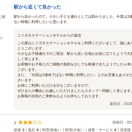
駅から近くて良かった
駅から近かったのて、小さい子ども連れとしては助かりました。今度は3
ご家
ない時期に利用したいと思います。
ニイガタステーションホテルからの返信
)
この度はニイガタステーションホテルをご利用くださいまして、誠にあ
とうございます。
小さなお子様連れでのご宿泊、駅から近い立地がお役に立てたようで大
しく存じます。
お荷物やお子様とのご移動の負担を少しでも軽減できたようでしたら幸
ございます。
また、「次回は3連休ではない時期に利用したい」とのお言葉もありが
ざいます。
お得にご利用いただける日もございますので、
ぜひまたの機会にお越しいただけましたらスタッフ一同嬉しく存じます
お客様の次回のご来館を心よりお待ちしております。
返信日：2026/
投稿日：2026
3
部屋
3
風呂
4
料理(朝食)
-
料理(夕食)
-
接客・サービス
4
清潔感