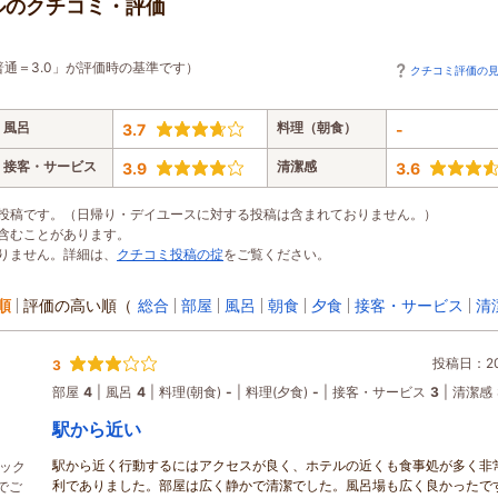
ルのクチコミ・評価
普通＝3.0」が評価時の基準です）
クチコミ評価の
風呂
料理（朝食）
3.7
-
接客・サービス
清潔感
3.9
3.6
投稿です。（日帰り・デイユースに対する投稿は含まれておりません。）
含むことがあります。
りません。詳細は、
クチコミ投稿の掟
をご覧ください。
順
評価の高い順
（
総合
部屋
風呂
朝食
夕食
接客・サービス
清
投稿日：202
3
部屋
4
風呂
4
料理(朝食)
-
料理(夕食)
-
接客・サービス
3
清潔感
駅から近い
駅から近く行動するにはアクセスが良く、ホテルの近くも食事処が多く非
ェック
利でありました。部屋は広く静かで清潔でした。風呂場も広く良かったで
でご