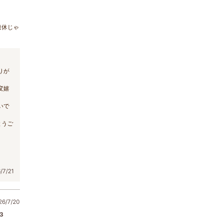
連休じゃ
りが
変嬉
いで
とうご
。
7/21
/7/20
3