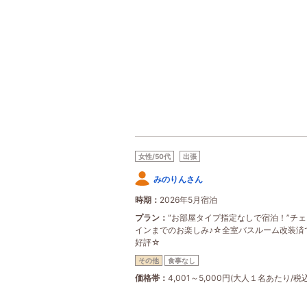
女性/50代
出張
みのりんさん
時期
2026年5月宿泊
プラン
“お部屋タイプ指定なしで宿泊！”チ
インまでのお楽しみ♪☆全室バスルーム改装済
好評☆
その他
食事なし
価格帯
4,001～5,000円(大人１名あたり/税込