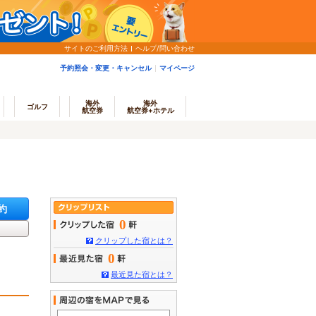
サイトのご利用方法
ヘルプ/問い合わせ
予約照会・変更・キャンセル
マイページ
海外
海外
ゴルフ
航空券
航空券+ホテル
約
0
クリップした宿とは？
0
最近見た宿とは？