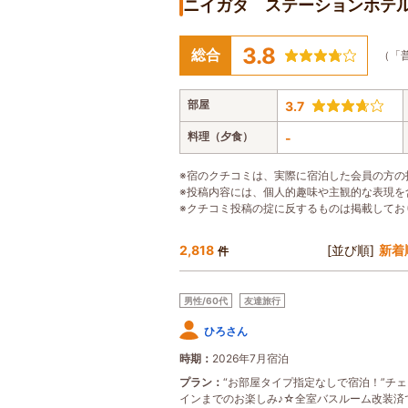
ニイガタ ステーションホテ
3.8
総合
（「
部屋
3.7
料理（夕食）
-
※宿のクチコミは、実際に宿泊した会員の方の
※投稿内容には、個人的趣味や主観的な表現を
※クチコミ投稿の掟に反するものは掲載してお
2,818
[並び順]
新着
件
男性/60代
友達旅行
ひろさん
時期
2026年7月宿泊
プラン
“お部屋タイプ指定なしで宿泊！”チ
インまでのお楽しみ♪☆全室バスルーム改装済