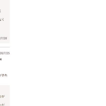
く
なく
7/28
6/7/25
4
がきれ
りが
ただ