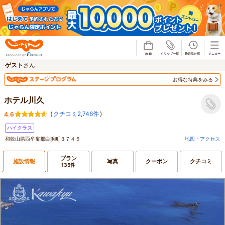
じゃらん
ゲスト
さん
お得な特典をみる
ホテル川久
(
クチコミ2,746件
)
4.6
ハイクラス
和歌山県西牟婁郡白浜町３７４５
地図・アクセス
プラン
施設情報
写真
クーポン
クチコミ
135件