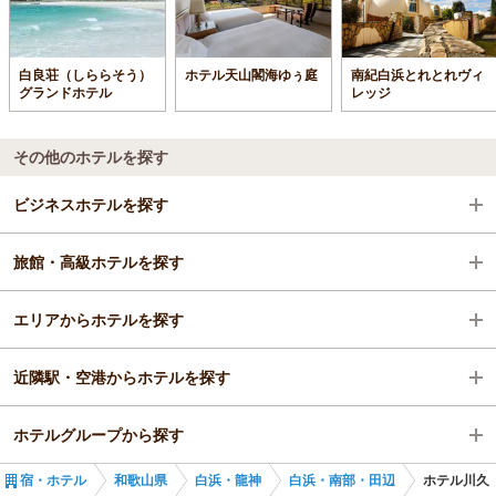
白良荘（しららそう）
ホテル天山閣海ゆぅ庭
南紀白浜とれとれヴィ
グランドホテル
レッジ
その他のホテルを探す
ビジネスホテルを探す
旅館・高級ホテルを探す
和歌山県
エリアからホテルを探す
白浜・龍神
和歌山県
近隣駅・空港からホテルを探す
白浜・南部・田辺
和歌山県
ホテルグループから探す
白浜・龍神
白浜駅
宿・ホテル
和歌山県
白浜・龍神
白浜・南部・田辺
ホテル川久
白浜・南部・田辺
紀伊富田駅
全国のKarakami HOTELS&RESORTS