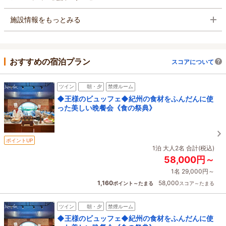
施設情報をもっとみる
おすすめの宿泊プラン
スコアについて
ツイン
朝・夕
禁煙ルーム
◆王様のビュッフェ◆紀州の食材をふんだんに使
った美しい晩餐会《食の祭典》
ポイントUP
1泊 大人2名 合計(税込)
58,000円～
1名 29,000円～
1,160
58,000
ポイント～たまる
スコア～たまる
ツイン
朝・夕
禁煙ルーム
◆王様のビュッフェ◆紀州の食材をふんだんに使