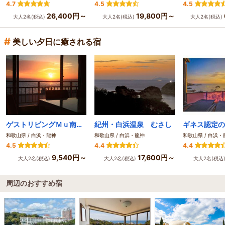
4.7
4.5
4.5
26,400円～
19,800円～
大人2名(税込)
大人2名(税込)
大人2名(税込)
#
美しい夕日に癒される宿
ゲストリビングＭｕ南紀白浜
紀州・白浜温泉 むさし
和歌山県 / 白浜・龍神
和歌山県 / 白浜・龍神
和歌山県 / 白浜・
4.5
4.4
4.4
9,540円～
17,600円～
大人2名(税込)
大人2名(税込)
大人2名(税込
周辺のおすすめ宿