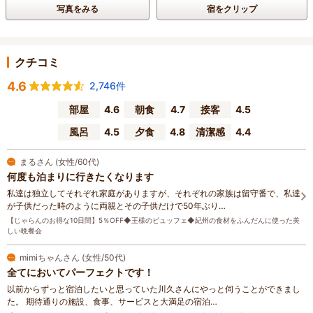
写真をみる
宿をクリップ
クチコミ
4.6
2,746件
部屋
4.6
朝食
4.7
接客
4.5
風呂
4.5
夕食
4.8
清潔感
4.4
まるさん (女性/60代)
何度も泊まりに行きたくなります
私達は独立してそれぞれ家庭がありますが、それぞれの家族は留守番で、私達
が子供だった時のように両親とその子供だけで50年ぶり…
【じゃらんのお得な10日間】5％OFF◆王様のビュッフェ◆紀州の食材をふんだんに使った美
しい晩餐会
mimiちゃんさん (女性/50代)
全てにおいてパーフェクトです！
以前からずっと宿泊したいと思っていた川久さんにやっと伺うことができまし
た。 期待通りの施設、食事、サービスと大満足の宿泊…