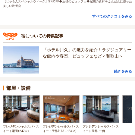
【じゃらんスペシャルウィーク】5％OFF◆王様のビュッフェ◆紀州の食材をふんだんに使った
美しい晩餐会
すべてのクチコミをみる
宿についての特集記事
「ホテル川久」の魅力を紹介！ラグジュアリー
な館内や客室、ビュッフェなど＜和歌山＞
続きをみる
部屋・設備
プレジデンシャルスパ・ス
プレジデンシャルスパ・ス
プレジデンシャルスパ・ス
イート潮香(247㎡)
イート天界(178～184㎡)
イート天界_一例