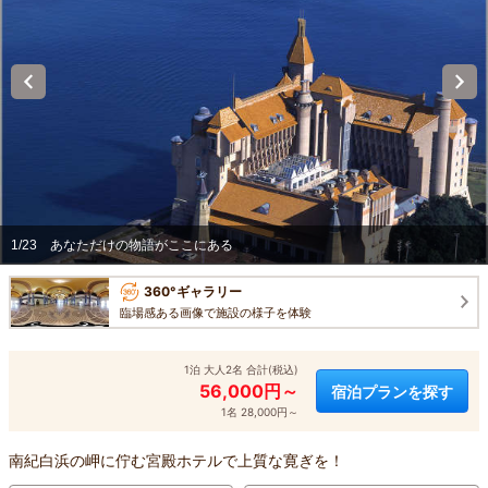
1/23
あなただけの物語がここにある
360°ギャラリー
臨場感ある画像で施設の様子を体験
1泊 大人2名 合計(税込)
56,000円～
宿泊プランを探す
1名 28,000円～
南紀白浜の岬に佇む宮殿ホテルで上質な寛ぎを！