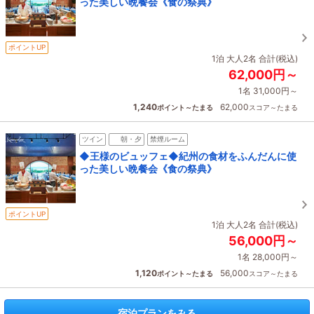
った美しい晩餐会《食の祭典》
ポイントUP
1泊 大人2名 合計(税込)
62,000円～
1名 31,000円～
1,240
62,000
ポイント～たまる
スコア～たまる
ツイン
朝・夕
禁煙ルーム
◆王様のビュッフェ◆紀州の食材をふんだんに使
った美しい晩餐会《食の祭典》
ポイントUP
1泊 大人2名 合計(税込)
56,000円～
1名 28,000円～
1,120
56,000
ポイント～たまる
スコア～たまる
宿泊プランをみる