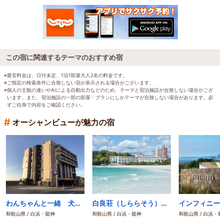
この宿に関連するテーマのおすすめ宿
※最安料金は、日付未定、1泊1部屋大人2名の料金です。
※ご指定の検索条件に合致しない宿が表示される場合がございます。
※個人の主観の違いやAIによる自動出力などのため、テーマと宿泊施設が合致しない場合がござ
います。また、宿泊施設の一部の部屋・プランにしかテーマが合致しない場合があります。必
ずご自身で内容をご確認ください。
#
オーシャンビューが魅力の宿
わんちゃんと一緒 犬御殿
白良荘（しららそう）グランドホテル
和歌山県 / 白浜・龍神
和歌山県 / 白浜・龍神
和歌山県 / 白浜・