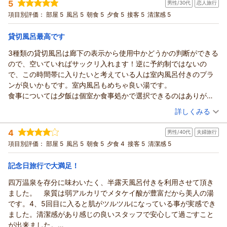
野村様のお越しを心よりお待ちしております。
5
男性/30代
恋人旅行
投稿者：
KKRCさん
(男性/50代)
この度は誠にありがとうございました。
宿泊プラン：
当館人気NO1【昼までゆったりプラン】１２時チェックアウ
項目別評価：
部屋 5
風呂 5
朝食 5
夕食 5
接客 5
清潔感 5
ト・夕食＆朝食付き・3種の貸切風呂
和室
朝・夕
（返信日：2026/06/24）
宿泊価格帯：
28,001～29,000円(大人一人あたり/税込)
貸切風呂最高です
3種類の貸切風呂は廊下の表示から使用中かどうかの判断ができる
四万温泉 ひなたみ館からの返信
ので、空いていればサックリ入れます！逆に予約制ではないの
この度は四万温泉ひなたみ館にご宿泊いただきまして誠にあり
で、この時間帯に入りたいと考えている人は室内風呂付きのプラ
がとうございました。
ンが良いかもです。室内風呂もめちゃ良い湯です。
また、ご感想を投稿していただきまして重ねて御礼申し上げま
食事については夕飯は個室か食事処かで選択できるのはありがた
す。
いです。食事の説明やサービスを丁寧に行なっていただきました
（投稿日：2026/05/07）
投稿内容を拝見し、効能豊な四万温泉の湯を存分に楽しんでい
詳しくみる
上にどれも最高に美味しいです。
ただけたようで何よりでございます。
宿泊時期：
2026年05月宿泊 (恋人旅行)
チェックアウト寸前にに地域一帯が停電するトラブルがありまし
またお時間がございましたら心身のリフレッシュに是非お越し
4
男性/40代
夫婦旅行
投稿者：
みーさん
(男性/30代)
たが、スタッフのお気遣いで安心して過ごせました。
下さい。
宿泊プラン：
当館人気NO1【昼までゆったりプラン】１２時チェックアウ
項目別評価：
部屋 5
風呂 5
朝食 5
夕食 4
接客 5
清潔感 5
停電時はトイレ等も止まってしまいますが、別のトイレの案内も
ト・夕食＆朝食付き・3種の貸切風呂
またのご来館を心よりお待ちしております。
和洋室
朝・夕
していただけるので問題ないかと思います。遠慮なく頼りましょ
宿泊価格帯：
30,001円以上(大人一人あたり/税込)
（返信日：2026/06/14）
記念日旅行で大満足！
う。
総括して湯、部屋、サービス全て高いレベルの宿だと思います。
四万温泉を存分に味わいたく、半露天風呂付きを利用させて頂き
四万温泉 ひなたみ館からの返信
機会あれば是非また利用させていただきたいです。
ました。 泉質は弱アルカリでメタケイ酸が豊富だから美人の湯
この度は、ひなたみ館にご宿泊いただきまして誠にありがとう
です。4、5回目に入ると肌がツルツルになっている事が実感でき
ございました。
ました。清潔感があり感じの良いスタッフで安心して過ごすこと
また、沢山のお褒めのお言葉を頂戴し、重ねて御礼申し上げま
が出来ました。