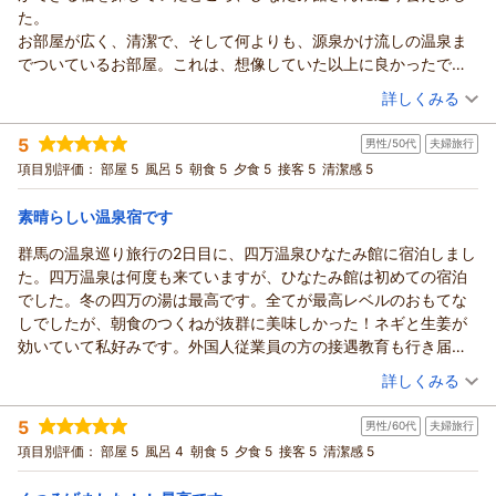
この度はひなたみ館にご来館いただきまして誠にありがとうご
った。
た。
ざいました。
お部屋が広く、清潔で、そして何よりも、源泉かけ流しの温泉ま
また、貴重なご意見を頂戴し、重ねて御礼申し上げます。
でついているお部屋。これは、想像していた以上に良かったで
設備面での様々なご迷惑をお掛けいたしまして誠に申し訳ござ
す。
（投稿日：2026/03/15）
いませんでした。
詳しくみる
周辺の散策もしようと思っていましたが、居心地の良さに、ずっ
みるみる様のご意見・ご指摘は社内で共有して今後の改善に繋
宿泊時期：
2026年03月宿泊 (家族旅行)
とお部屋に居続けてしまいました。
げてまいりたいと思います。
5
男性/50代
夫婦旅行
投稿者：
おかしらさん
(男性/50代)
また、ストレスが溜まってきたら、訪れたいお宿です。
貸切風呂清掃の件でございますが、こちらはお客様と同様にラ
宿泊プラン：
【じゃらんスペシャルウィーク】【アーリーチェックアウトプ
項目別評価：
部屋 5
風呂 5
朝食 5
夕食 5
接客 5
清潔感 5
ラン】１0時チェックアウト・夕食＆朝食付き
ンプ表示を見て、消えたときに極力清掃に入るよう心がけてお
和洋室
朝・夕
宿泊価格帯：
ります。お騒がせして申し訳ありません。気持ちよくご利用い
30,001円以上(大人一人あたり/税込)
素晴らしい温泉宿です
ただきたいという気持ちでこのような形をとらせていただいて
群馬の温泉巡り旅行の2日目に、四万温泉ひなたみ館に宿泊しまし
四万温泉 ひなたみ館からの返信
おります。
た。四万温泉は何度も来ていますが、ひなたみ館は初めての宿泊
他にも至らぬ点があろうかと存じますが、改善に努め、スタッ
この度は、ひなたみ館にご宿泊いただきまして誠にありがとう
でした。冬の四万の湯は最高です。全てが最高レベルのおもてな
フ一同精進してまいりますので、今後もご愛顧の程、心よりお
ございました。
しでしたが、朝食のつくねが抜群に美味しかった！ネギと生姜が
願い申し上げます。
また、ご感想を投稿していただきまして重ねて御礼申し上げま
効いていて私好みです。外国人従業員の方の接遇教育も行き届い
この度は誠にありがとうございました。
す。
ています。またお世話になりたいと思います。素晴らしい旅行に
（投稿日：2026/01/13）
四万温泉でのご滞在を満喫していただけたようで大変うれしく
（返信日：2026/03/25）
詳しくみる
なりました。ありがとうございました。
思います。
宿泊時期：
2026年01月宿泊 (夫婦旅行)
おかしら様の日々の疲れの解消に当館が少しでも貢献できたの
5
男性/60代
夫婦旅行
投稿者：
Angkorさん
(男性/50代)
であれば、我々にとっても大きな喜びでございます。
宿泊プラン：
当館人気NO1【昼までゆったりプラン】１２時チェックアウ
項目別評価：
部屋 5
風呂 4
朝食 5
夕食 5
接客 5
清潔感 5
ト・夕食＆朝食付き・3種の貸切風呂
忙しい日々が続くと思いますが、お時間がございましたらまた
和洋室
朝・夕
宿泊価格帯：
心身のリフレッシュに是非お越し下さいませ。
30,001円以上(大人一人あたり/税込)