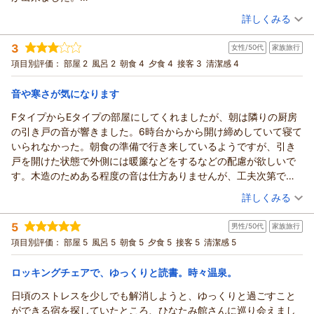
す。
料理も丁寧で美味しく大満足です。また利用されて頂きたいで
（投稿日：2026/03/23）
停電トラブルにおいては、ご迷惑をおかけし誠に申し訳ござい
詳しくみる
す。
ませんでした。
宿泊時期：
2026年03月宿泊 (夫婦旅行)
正直、、かなり驚きましたが、「安心して過ごせた」の一言に
3
女性/50代
家族旅行
投稿者：
ゆうもんさん
(男性/40代)
感謝いたします。
宿泊プラン：
当館人気NO1【昼までゆったりプラン】１２時チェックアウ
項目別評価：
部屋 2
風呂 2
朝食 4
夕食 4
接客 3
清潔感 4
ト・夕食＆朝食付き・3種の貸切風呂
山間の小さな宿ではございますが、次回お越しの際はより一層
和洋室
朝・夕
宿泊価格帯：
ご満足いただけるようスタッフ一同精進してまいりますので、
30,001円以上(大人一人あたり/税込)
音や寒さが気になります
今後ともひなたみ館をよろしくお願い致します。
FタイプからEタイプの部屋にしてくれましたが、朝は隣りの厨房
四万温泉 ひなたみ館からの返信
この度は誠にありがとうございました。
の引き戸の音が響きました。6時台からから開け締めしていて寝て
この度は四万温泉ひなたみ館にご宿泊いただきまして誠にあり
（返信日：2026/05/10）
いられなかった。朝食の準備で行き来しているようですが、引き
がとうございました。
戸を開けた状態で外側には暖簾などをするなどの配慮が欲しいで
また、ご感想を投稿していただきまして重ねて御礼申し上げま
す。木造のためある程度の音は仕方ありませんが、工夫次第で改
す。
善できるのでは？
（投稿日：2026/03/23）
投稿内容を拝見し、効能豊な四万温泉の湯を存分に楽しんでい
詳しくみる
部屋には変な段差がある。畳の部屋、トイレ、洗面所と上ったり
ただけたようで何よりでございます。
宿泊時期：
2026年03月宿泊 (家族旅行)
下りたりで、夜間のトイレは怖い。
これからもお客様にのんびりお過ごしいただけるよう創意工夫
5
男性/50代
家族旅行
投稿者：
みるみるさん
(女性/50代)
貸し切り風呂は脱衣所に冷風扇はあったが暖房がない！床も冷た
を重ねてまいりますので、変わらぬご愛顧を心よりお願い申し
宿泊プラン：
【じゃらんスペシャルウィーク】【アーリーチェックアウトプ
項目別評価：
部屋 5
風呂 5
朝食 5
夕食 5
接客 5
清潔感 5
い。ヒートショックが心配です。気になったのは風呂から出ると
ラン】１0時チェックアウト・夕食＆朝食付き
上げます。
和室
朝・夕
どこかで見ているのかすぐに掃除に入る様子。ブロアーのような
宿泊価格帯：
この度は誠にありがとうございました。
20,001～21,000円(大人一人あたり/税込)
ロッキングチェアで、ゆっくりと読書。時々温泉。
音がしていた。
（返信日：2026/03/25）
食事は使われている器も含めて楽しめた。彩り、盛り付け、味付
日頃のストレスを少しでも解消しようと、ゆっくりと過ごすこと
四万温泉 ひなたみ館からの返信
け、よかったですが、サーロインはカットするかナイフが欲しか
ができる宿を探していたところ、ひなたみ館さんに巡り会えまし