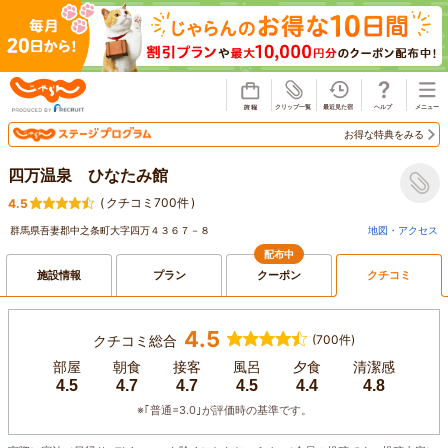
じゃらん
お得な特典をみる
四万温泉 ひなたみ館
(
クチコミ700件
)
4.5
群馬県吾妻郡中之条町大字四万４３６７－８
地図・アクセス
配布中
施設情報
プラン
クーポン
クチコミ
4.5
クチコミ総合
(700件)
部屋
朝食
接客
風呂
夕食
清潔感
4.5
4.7
4.7
4.5
4.4
4.8
※｢普通=3.0｣が評価時の基準です。