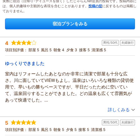
実際に宿泊（日帰り･デイユースを除く）したじゃらんnet会員の投稿です。投稿内容に
は、個人的趣味や主観的な表現を含むことがあります。
投稿の掟
に反するものは掲載し
ておりません。
宿泊プランをみる
4
男性/50代
夫婦旅行
項目別評価：
部屋 5
風呂 5
朝食 4
夕食 3
接客 5
清潔感 5
ゆっくりできました
室内はリフォームしたあとなのか非常に清潔で部屋も十分な広
さ。川に面していてVIEWもよし。温泉はいろいろな種類の貸切使
用で、早いもの勝ちベースですが、平日だったために空いてい
て、温泉回りすることができました。どの温泉も広くて雰囲気が
あって快適でした。
料理はおしゃれな感じでそこまで量はないですが、高齢夫婦には
（投稿日：2026/07/18）
詳しくみる
ちょうど良い感じ。
宿泊時期：
2026年05月宿泊 (夫婦旅行)
また機会があれば利用したいと思います。
5
男性/50代
夫婦旅行
投稿者：
いのさん
(男性/50代)
宿泊プラン：
【5月厳選】【早割30】30日前のご予約でお得に宿泊（夕食付
項目別評価：
部屋 5
風呂 5
朝食 5
夕食 5
接客 5
清潔感 5
／朝食付／10時チェックアウト）
和洋室
朝・夕