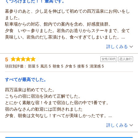
くつろげました！！ 最高です。
スタッフ一同、心よりお待ちしております。
墓参りのあと、少し足を伸ばして初めての四万温泉にお伺いをし
四万温泉 ひなたみ館からの返信
この度は誠にありがとうございました。
ました。
この度は四万温泉ひなたみ館にご宿泊いただきまして誠にあり
（返信日：2026/03/17）
駐車場からの対応、館内での案内を含め、好感度抜群。
がとうございました。
夕食 いや～参りました。岩魚のお造りからステーキまで、全て
また身に余るお言葉を頂戴し大変嬉しく思います。
美味しい。岩魚のだし茶漬けも、食べすぎてしまいました。
四万のお湯でリラックスしながら過ごす一日のお手伝いが少し
また、四万の日本酒も最高
（投稿日：2025/10/04）
でもできましたことを、
詳しくみる
たくさん飲んで21時には寝てしまいました。
ひなたみ館スタッフ一同、大変嬉しく思っております。
宿泊時期：
2025年10月宿泊 (夫婦旅行)
温泉、朝食の美味しく。またお伺いします。
また外国人スタッフへの温かいお言葉、誠にありがとうござい
5
女性/30代
恋人旅行
投稿者：
ももんが森ちゃんさん
(男性/60代)
ます。
宿泊プラン：
【じゃらんスペシャルウィーク】１0時チェックアウト・夕食
項目別評価：
部屋 5
風呂 5
朝食 5
夕食 5
接客 5
清潔感 5
付き・朝食付き・3種の無料貸切風呂
機会がございましたらまた足をお運びいただければ幸いです。
和洋室
朝・夕
宿泊価格帯：
Angkor様のお越しを心よりお待ちしております。
26,001～27,000円(大人一人あたり/税込)
すべてが最高でした。
この度は、誠にありがとうございました。
四万温泉は初めてでした。
四万温泉 ひなたみ館からの返信
（返信日：2026/01/15）
こちらの宿に宿泊を決めて正解でした。
この度は、ひなたみ館にご宿泊いただきまして誠にありがとう
とにかく素敵な宿！今まで宿泊した宿の中で1番です。
ございました。
宿のみなさんの歓迎には圧倒されました
投稿いただいた内容を拝見し、四万温泉での滞在を満喫してい
夕食、朝食は文句なし！すべてが美味しかったです。
ただけたようでスタッフ一同大変嬉しく思っております。
貸切風呂も3つ入りました！日頃の疲れが吹き飛びました。
（投稿日：2025/09/08）
山間の小さな宿ではありますが、お時間がございましたら是非
詳しくみる
チェックアウト後にこちらが忘れ物してしまい、
またお出掛け下さい。
宿泊時期：
2025年09月宿泊 (恋人旅行)
宿の方がバス停まで持ってきてくださり
ももんが森ちゃん様のまたのご来館を心よりお待ちしておりま