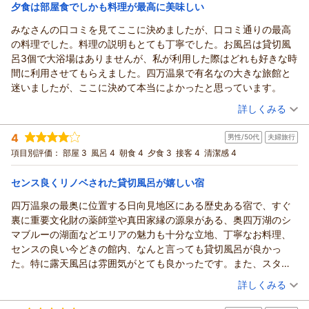
宿泊価格帯：
26,001～27,000円(大人一人あたり/税込)
夕食は部屋食でしかも料理が最高に美味しい
みなさんの口コミを見てここに決めましたが、口コミ通りの最高
四万温泉 ひなたみ館からの返信
の料理でした。料理の説明もとても丁寧でした。お風呂は貸切風
この度はひなたみ館にご宿泊いただきまして誠にありがとうご
呂3個で大浴場はありませんが、私が利用した際はどれも好きな時
ざいました。
間に利用させてもらえました。四万温泉で有名なの大きな旅館と
また、ご感想を投稿していただき、重ねて御礼申し上げます。
迷いましたが、ここに決めて本当によかったと思っています。
まだまだ至らぬ点があろうかと存じますが、のんびりリラック
（投稿日：2026/06/19）
スしたお時間をお過ごしいただけるよう試行錯誤してまいりま
詳しくみる
すので変わらぬご愛顧を心よりお願い申し上げます。
宿泊時期：
2026年06月宿泊 (夫婦旅行)
いの様のまたのお越しをスタッフ一同お待ちしております。
4
男性/50代
夫婦旅行
投稿者：
野村さん
(男性/50代)
この度は誠にありがとうございました。
宿泊プラン：
【じゃらんスペシャルウィーク】【人気NO1】１２時チェック
項目別評価：
部屋 3
風呂 4
朝食 4
夕食 3
接客 4
清潔感 4
アウト・夕食＆朝食付き・3種の貸切風呂
和室
朝・夕
（返信日：2026/07/19）
宿泊価格帯：
26,001～27,000円(大人一人あたり/税込)
センス良くリノベされた貸切風呂が嬉しい宿
四万温泉の最奥に位置する日向見地区にある歴史ある宿で、すぐ
四万温泉 ひなたみ館からの返信
裏に重要文化財の薬師堂や真田家縁の源泉がある、奥四万湖のシ
この度はひなたみ館をご利用頂きましてありがとうございまし
マブルーの湖面などエリアの魅力も十分な立地、丁寧なお料理、
た。
センスの良い今どきの館内、なんと言っても貸切風呂が良かっ
ご投稿頂いただきました内容を拝見し、スタッフ一同大変嬉し
た。特に露天風呂は雰囲気がとても良かったです。また、スタッ
く思っております。
フの皆さんが、これまたとても親切に対応してくれました。再訪
（投稿日：2026/06/07）
これからもお客様にご満足頂けるよう努力してまいりますの
詳しくみる
したい良いお宿でした。
で、また季節を変えてぜひお越し下さいませ。
宿泊時期：
2026年06月宿泊 (夫婦旅行)