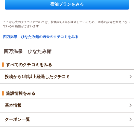
投稿者：
まいめろさん
(女性/30代)
その節はご迷惑をおかけしました...
宿泊プランをみる
す。
宿泊プラン：
【アーリーチェックアウトプラン】１0時チェックアウト・夕
本当にありがとうございます。
食＆朝食付き・3種の無料貸切風呂
この度は、誠にありがとうございました。
和室
朝・夕
また泊まりに行きます！
宿泊価格帯：
26,001～27,000円(大人一人あたり/税込)
（返信日：2025/10/06）
ここから先のクチコミについては、投稿から1年が経過しているため、当時の設備と変更になっ
ている可能性がございます
四万温泉 ひなたみ館からの返信
四万温泉 ひなたみ館の過去のクチコミをみる
この度は四万温泉ひなたみ館にご宿泊いただきまして誠にあり
がとうございました。
またたくさんの身に余るお言葉を頂戴し大変嬉しく思います。
四万温泉 ひなたみ館
日々、業務に当たるスタッフにとって、そのお言葉が何よりの
励みとなります。
すべてのクチコミをみる
サービスや食事、設備面などまだまだ至らぬ点がございます
が、より快適な滞在時間をお届けできますよう努めてまいりま
投稿から1年以上経過したクチコミ
すので、
今後ともよろしくお願い致します。
施設情報をみる
それではまいめろ様のまたのお越しを心よりお待ちしておりま
す。
基本情報
この度は誠にありがとうございました。
（返信日：2025/09/13）
クーポン一覧