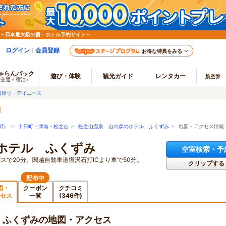
 ～日本最大級の宿・ホテル予約サイト～
ログイン
会員登録
お得な特典をみる
ゃらんパック
遊び・体験
観光ガイド
レンタカー
航空券
（交通＋宿泊）
日帰り・デイユース
町）
>
十日町・津南・松之山
>
松之山温泉 山の森のホテル ふくずみ
> 地図・アクセス情報
ホテル ふくずみ
空室検索・予
スで20分、関越自動車道塩沢石打ICより車で50分。
クリップする
配布中
図・
クーポン
クチコミ
セス
一覧
(346件)
 ふくずみの地図・アクセス