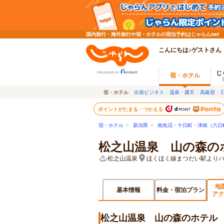
国内旅行・海外旅行や宿・ホテルの宿泊予約はじゃらんnet
こんにちは♪ゲストさん
じ
宿・ホテル
宿・ホテル
出張ビジネス
温泉・露天
高級宿
ポイントがたまる・つかえる
宿・ホテル
>
新潟県
>
南魚沼・十日町・津南（六日
松之山温泉 山の森の
松之山温泉
ほくほく線まつだい駅よりバ
地
基本情報
料金・宿泊プラン
アク
松之山温泉 山の森のホテル