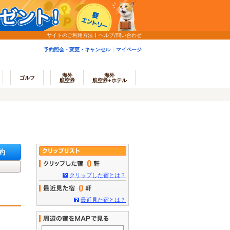
サイトのご利用方法
ヘルプ/問い合わせ
予約照会・変更・キャンセル
マイページ
海外
海外
ゴルフ
航空券
航空券+ホテル
約
0
クリップした宿とは？
0
最近見た宿とは？