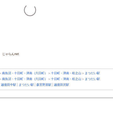
じゃらんnet
>
南魚沼・十日町・津南（六日町）
>
十日町・津南・松之山
>
まつだい駅
>
南魚沼・十日町・津南（六日町）
>
十日町・津南・松之山
>
まつだい駅
|
越後田中駅
|
まつだい駅
|
森宮野原駅
|
越後田沢駅