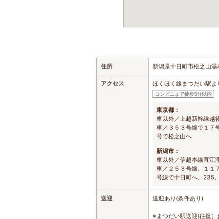
住所
新潟県十日町市松之山湯本
アクセス
ほくほく線まつだい駅より
コンビニまで徒歩5分以内
東京都：
車以外／上越新幹線越
車／３５３号線で１７
号で松之山へ
新潟市：
車以外／信越本線直江
車／２５３号線、１１
号線で十日町へ、235、
送迎
送迎あり(条件あり)
※まつだい駅送迎(往復