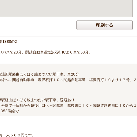
印刷する
1388の2
バスで20分、関越自動車道塩沢石打ICより車で50分。
後湯沢駅経由ほくほく線まつだい駅下車、車20分
号線へ～関越自動車道 塩沢石打ＩＣ～関越自動車道 塩沢石打ＩＣより１７号、３
津駅経由ほくほく線まつだい駅下車、送迎あり
７号線で十日町から越後川口へ～関越道 越後川口ＩＣ～関越道越後川口ＩＣから１
353号線で
）お一人５００円です。