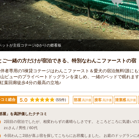
ペットが主役コテージゆかりの郷看板
とご一緒の方だけが宿泊できる、特別なわんこファーストの宿
伴者専用の1棟貸コテージはわんこファースト＆愛犬の宿泊無料!誰にも
士山ビューのプライベートドッグランを楽しめ、一緒のベッドで眠れます
,紅葉回廊徒歩4分の最高の立地♪
5.0
チコミ総合
(55件)
部屋
接客
清潔感
高評価
高評価
高評価
部屋」を高評価したクチコミ
zcさん / 男性 / 60代