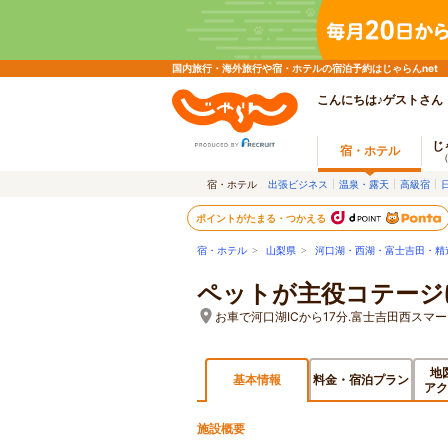
国内旅行・海外旅行や宿・ホテルの宿泊予約はじゃらんnet
こんにちは♪ゲストさん
じ
宿・ホテル
宿・ホテル
出張ビジネス
温泉・露天
高級宿
ポイントがたまる・つかえる
宿・ホテル
>
山梨県
>
河口湖・西湖・富士吉田・精
ペットが主役コテージ
お車で河口湖ICから17分.富士吉田西スマ
地
基本情報
料金・宿泊プラン
アク
施設概要