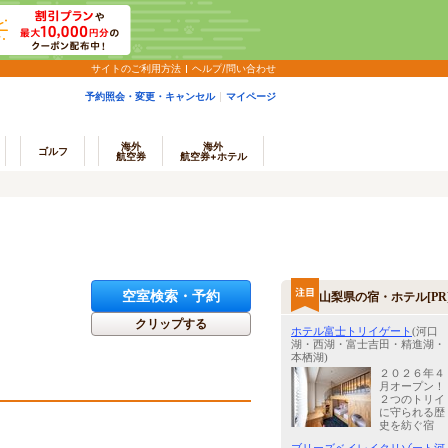
サイトのご利用方法
ヘルプ/問い合わせ
予約照会・変更・キャンセル
マイページ
海外
海外
ゴルフ
航空券
航空券+ホテル
空室検索・予約
山梨県の宿・ホテル[PR
クリップする
ホテル富士トリイゲート
(河口
湖・西湖・富士吉田・精進湖・
本栖湖)
２０２６年４
月オープン！
２つのトリイ
に守られる歴
史を紡ぐ宿