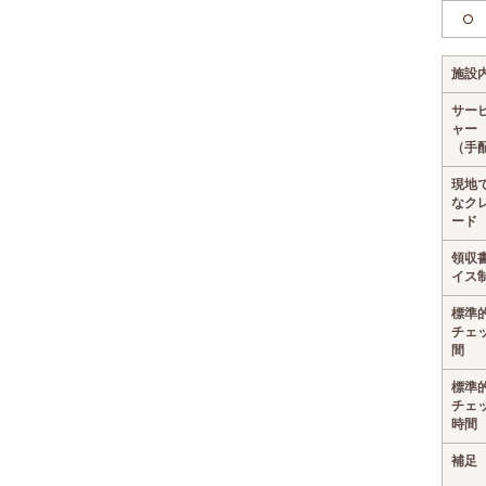
○
施設
サー
ャー
（手
現地
なク
ード
領収
イス
標準
チェ
間
標準
チェ
時間
補足