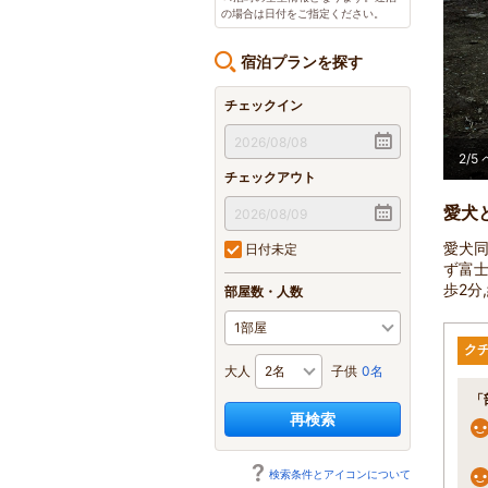
の場合は日付をご指定ください。
宿泊プランを探す
チェックイン
宿泊いただけません。
2
/
5
チェックアウト
愛犬
愛犬同
日付未定
ず富
歩2分
部屋数・人数
ク
大人
子供
0名
「
再検索
検索条件とアイコンについて