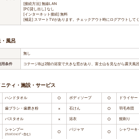
[接続方法] 無線LAN
[PC貸し出し] なし
[インターネット接続] 無料
[補足] スマートTVがあります。チェックアウト時にログアウトして
泉・風呂
無し
利用条件
コテージBは2階の浴室で大きな窓があり、富士山を見ながら露天風
メニティ・施設・サービス
ハンドタオル
ボディソープ
ドライヤー
○
○
歯ブラシ・歯磨き粉
石けん
羽毛布団
×
○
バスタオル
浴衣
髭剃り
×
○
シャンプー
パジャマ
シャワーキ
○
○
(ﾘﾝｽｲﾝｼｬﾝﾌﾟｰ含む)