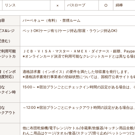
リンス
バスローブ
綿棒
×
○
内容
バーベキュー（有料）・禁煙ルーム
ビス&レジ
ペットOK(ケージ有り/ケージ持込/部屋・ラウンジ持込OK)
配含む）
で利用可能
ＪＣＢ・ＶＩＳＡ・マスター・ＡＭＥＸ・ダイナース・銀聯、Paypa
レジットカ
※オンラインカード決済で利用可能なクレジットカードとは異なる場
書（インボ
適格請求書（インボイス）の要件を満たした領収書を発行します。
制度対応）
※適格請求書発行事業者の登録状態については、国税庁公表サイトを
的な
15:00～ ※宿泊プランごとにチェックイン時間の設定がある場合は
ックイン時
的な
～12:00 ※宿泊プランごとにチェックアウト時間の設定がある場合
ックアウト
他に布団乾燥機/電子レンジ/ケトル/冷蔵庫/炊飯器/キッチン用品全
わんこ用品はケージ/タオル/食器/ステップ/滑り止め/ペットシーツ/コ