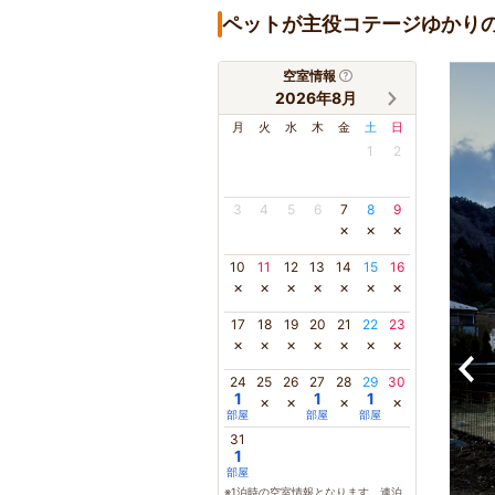
ペットが主役コテージゆかり
空室情報
2026年8月
月
火
水
木
金
土
日
1
2
3
4
5
6
7
8
9
×
×
×
10
11
12
13
14
15
16
×
×
×
×
×
×
×
17
18
19
20
21
22
23
×
×
×
×
×
×
×
24
25
26
27
28
29
30
1
1
1
×
×
×
×
部屋
部屋
部屋
31
1
部屋
※1泊時の空室情報となります。連泊