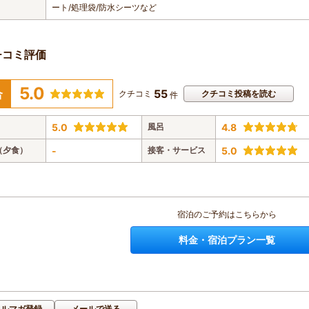
ート/処理袋/防水シーツなど
チコミ評価
5.0
55
合
クチコミ
クチコミ投稿を読む
件
5.0
風呂
4.8
（夕食）
-
接客・サービス
5.0
宿泊のご予約はこちらから
料金・宿泊プラン一覧
メルマガ登録
メールで送る