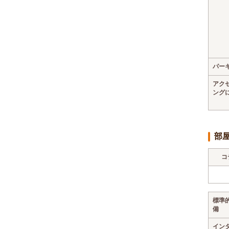
パー
アク
ング
部
コ
標準
備
イン