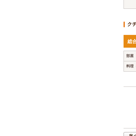
ク
総
部屋
料理
宿