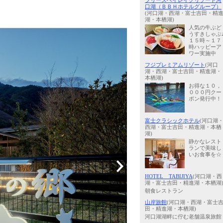
ブリーズベイレイクリゾート河
口湖（ＢＢＨホテルグループ）
(河口湖・西湖・富士吉田・精
湖・本栖湖)
人気の牛ぶど
うすきしゃぶ
１５時～１７
時ハッピーア
ワー実施中
フジプレミアムリゾート
(河口
湖・西湖・富士吉田・精進湖・
本栖湖)
お得な１０，
０００円クー
ポン発行中！
富士クラシックホテル
(河口湖
西湖・富士吉田・精進湖・本栖
湖)
静かなレスト
ランで美味し
いお食事を☆
HOTEL TABIJIYA
(河口湖・西
湖・富士吉田・精進湖・本栖湖
朝食レストラン
山岸旅館
(河口湖・西湖・富士
田・精進湖・本栖湖)
河口湖湖畔に佇む老舗温泉旅館