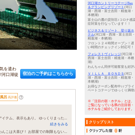
河口湖カントリーコテージBan
＆グランピングリゾート
(河口
湖・西湖・富士吉田・精進湖・
本栖湖)
富士山の麓の貸別荘♪コロナ感
症対策を行なっています！！
ビジネス＆リゾート 登り坂ホ
テル
(河口湖・西湖・富士吉田
精進湖・本栖湖)
フロント２４時間オープン！遅
3
/
5
夏季の夕暮れ（湖畔沿い遊歩
い時間のチェックイン対応可！
フォレストヴィレッジ
(河口湖
西湖・富士吉田・精進湖・本栖
湖)
わんちゃん同伴可能客室も好評
気を遣わ
宿泊のご予約はこちらから
!河口湖徒
ＶＩＬＬＡ ＢＯＮＤＳ
(河口
湖・西湖・富士吉田・精進湖・
本栖湖)
お得なクーポン配布中♪♪プライ
ベートコテージでゆっくり満喫
風呂
高評価
※「注目の宿・ホテル」とは、
ご覧になっている県の注目宿・
ホテルをご紹介しております。
2回目の宿泊でしたが、相変わらずの素晴らしさです。 ところどころに気遣いのアイテム、表示もあり。 ゆっくりまったり愛犬と楽しく過ごす事ができました。 一日中愛犬の笑顔にふれる事ができ大満足でした。 次におじゃまできる日を心待ちにしています。ありがとうございました。
クリップリスト
続きをみる
0
今回わんこ2頭が喜ぶ宿を探してこちらにお邪魔しました。 お庭のドッグランにわんこは大喜び！ お部屋での制限もないのでおウチにいるようにのんびり楽しく過ごせました。 チェックインの事前登録を忘れた私にも管理人さんが笑顔で対応してくださりありがたかったです。調味料の品揃え、キッチン、お部屋の設備も大満足。 コスパとしては素泊まりでちょっと高いかなぁとは思いますが、わんこの満足度からOK！ 今度はもう少し涼しい時期に行きたいと思います。