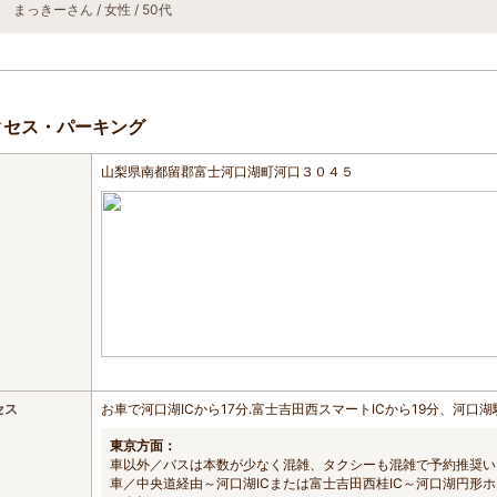
まっきーさん / 女性 / 50代
クセス・パーキング
山梨県南都留郡富士河口湖町河口３０４５
セス
お車で河口湖ICから17分.富士吉田西スマートICから19分、河口
東京方面：
車以外／バスは本数が少なく混雑、タクシーも混雑で予約推奨い
車／中央道経由～河口湖ICまたは富士吉田西桂IC～河口湖円形