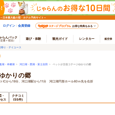
 ～日本最大級の宿・ホテル予約サイト～
ログイン
会員登録
お得な特典をみる
ゃらんパック
遊び・体験
観光ガイド
レンタカー
航空券
（交通＋宿泊）
日帰り・デイユース
進湖・本栖湖
>
河口湖・西湖・富士吉田
> ペットが主役コテージゆかりの郷
ゆかりの郷
ートICから19分、河口湖駅から11分 河口湖円形ホール60ｍ先を右折
図・
クチコミ
セス
(55件)