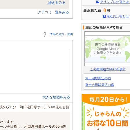
クリップした宿とは
続きをみる
0
クチコミ一覧をみる
最近見た宿とは
情報の見方・説明
この宿周辺のMAPを表示
河口湖駅周辺の宿
富士吉田駅周辺の宿
大きな地図をみる
湖駅から11分 河口湖円形ホール60ｍ先を右折
たします
ホールを目指し、河口湖円形ホールの60m先