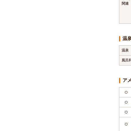
関連
温
温泉
風呂
ア
○
○
○
○