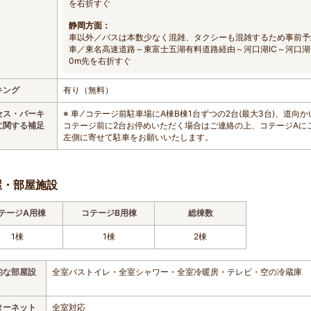
を右折すぐ
静岡方面：
車以外／バスは本数少なく混雑、タクシーも混雑するため事前予
車／東名高速道路～東富士五湖有料道路経由～河口湖IC～河口
0m先を右折すぐ
キング
有り（無料）
セス・パーキ
※ 車 ⁄ コテージ前駐車場にA棟B棟1台ずつの2台(最大3台)、道
に関する補足
コテージ前に2台お停めいただく場合はご連絡の上、コテージAに
左側に寄せて駐車をお願いいたします。
屋・部屋施設
テージA用棟
コテージB用棟
総棟数
1棟
1棟
2棟
的な部屋設
全室バストイレ・全室シャワー・全室冷暖房・テレビ・空の冷蔵庫
ターネット
全室対応