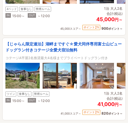
1泊
大人2名
4ベッド
食事なし
禁煙ルーム
合計(税込)
IN
OUT
15:00～
～12:00
45,000
円～
2
ポイント
%
900
45,000スコア～
ポイント～
【じゃらん限定連泊】湖畔まですぐ☆愛犬同伴専用富士山ビュー
ドッグラン付きコテージ全愛犬宿泊無料
コテージA平屋2名推奨最大4名様までプライベートドッグラン付き
1泊
大人2名
ツイン
食事なし
禁煙ルーム
合計(税込)
IN
OUT
15:00～
～12:00
41,000
円～
2
ポイント
%
820
41,000スコア～
ポイント～