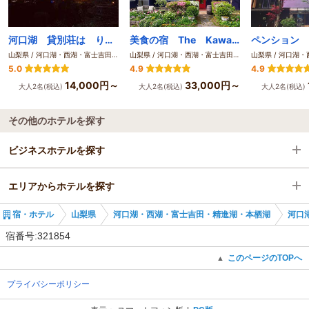
河口湖 貸別荘は り楽Ｓ
美食の宿 The Kawaguchiko Villa
ペンション 
山梨県 / 河口湖・西湖・富士吉田・精進湖・本栖湖
山梨県 / 河口湖・西湖・富士吉田・精進湖・本栖湖
5.0
4.9
4.9
14,000円～
33,000円～
大人2名(税込)
大人2名(税込)
大人2名(税込)
その他のホテルを探す
ビジネスホテルを探す
エリアからホテルを探す
山梨県
宿・ホテル
山梨県
河口湖・西湖・富士吉田・精進湖・本栖湖
河口
河口湖・西湖・富士吉田・精進湖・本栖湖
山梨県
宿番号:321854
河口湖・西湖・富士吉田
河口湖・西湖・富士吉田・精進湖・本栖湖
このページのTOPへ
▲
プライバシーポリシー
河口湖駅
河口湖・西湖・富士吉田