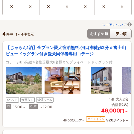
×
×
×
×
×
×
×
スコアについて
4
おすすめ順
安い順
件中
1
～
4
件表示
【じゃらん1泊】全プラン愛犬宿泊無料♪河口湖徒歩2分☆富士山
ビュードッグラン付き愛犬同伴者専用コテージ
コテージB 2階建4名推奨最大6名様までプライベートドッグラン付
1泊
大人2名
4ベッド
食事なし
禁煙ルーム
合計(税込)
IN
OUT
15:00～
～12:00
46,000
円～
2
ポイント
%
920
46,000スコア～
ポイント～