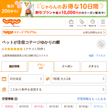
じゃらん
お得な特典をみる
ペットが主役コテージゆかりの郷
(
クチコミ55件
)
5.0
山梨県南都留郡富士河口湖町河口３０４５
地図・アクセス
プラン
施設情報
クーポン
クチコミ
4件
日付未定
1部屋 大人2名
こだわり条件を追加する
空室情報
空室情報をもっとみる
8/9
(日)
8/10
(月)
8/11
(火)
8/12
(水)
8/13
(木)
8/14
(金)
8/15
(土)