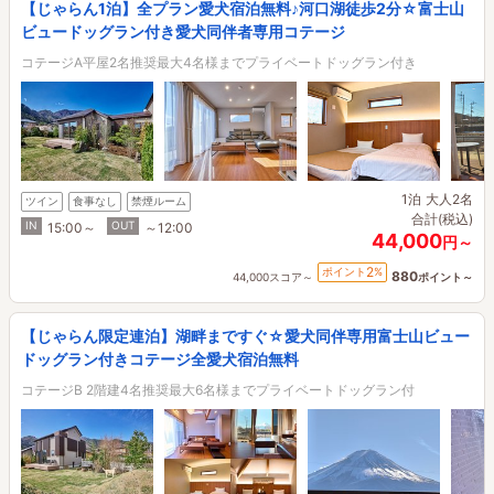
【じゃらん1泊】全プラン愛犬宿泊無料♪河口湖徒歩2分☆富士山
ビュードッグラン付き愛犬同伴者専用コテージ
コテージA平屋2名推奨最大4名様までプライベートドッグラン付き
1泊
大人2名
ツイン
食事なし
禁煙ルーム
合計(税込)
IN
OUT
15:00～
～12:00
44,000
円～
2
ポイント
%
880
44,000スコア～
ポイント～
【じゃらん限定連泊】湖畔まですぐ☆愛犬同伴専用富士山ビュー
ドッグラン付きコテージ全愛犬宿泊無料
コテージB 2階建4名推奨最大6名様までプライベートドッグラン付