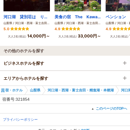
河口湖 貸別荘は り楽Ｓ
美食の宿 The Kawaguchiko Villa
ペンション 
山梨県 / 河口湖・西湖・富士吉田・精進湖・本栖湖
山梨県 / 河口湖・西湖・富士吉田・精進湖・本栖湖
5.0
4.9
4.9
14,000円～
33,000円～
大人2名(税込)
大人2名(税込)
大人2名(税込)
その他のホテルを探す
ビジネスホテルを探す
エリアからホテルを探す
山梨県
宿・ホテル
山梨県
河口湖・西湖・富士吉田・精進湖・本栖湖
河口
河口湖・西湖・富士吉田・精進湖・本栖湖
山梨県
宿番号:321854
河口湖・西湖・富士吉田
河口湖・西湖・富士吉田・精進湖・本栖湖
このページのTOPへ
▲
プライバシーポリシー
河口湖駅
河口湖・西湖・富士吉田