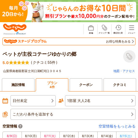
じゃらん
お得な特典をみる
ペットが主役コテージゆかりの郷
(
クチコミ55件
)
5.0
山梨県南都留郡富士河口湖町河口３０４５
地図・アクセス
プラン
施設情報
クーポン
クチコミ
4件
日付未定
1部屋 大人2名
こだわり条件を追加する
空室情報
空室情報をもっとみる
8/9
(日)
8/10
(月)
8/11
(火)
8/12
(水)
8/13
(木)
8/14
(金)
8/15
(土)