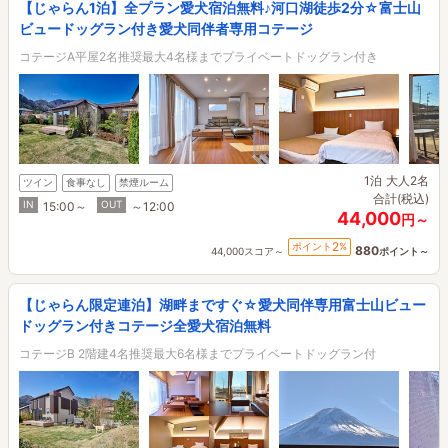
【じゃらん1泊】全プラン愛犬宿泊無料♪河口湖徒歩2分☆富士山
ビュードッグラン付き愛犬同伴者専用コテージ
コテージA平屋2名推奨最大4名様までプライベートドッグラン付き
1泊
大人2名
ツイン
食事なし
禁煙ルーム
合計(税込)
IN
OUT
15:00～
～12:00
44,000
円～
2
ポイント
%
880
44,000スコア～
ポイント～
【じゃらん限定連泊】湖畔まですぐ☆愛犬同伴専用富士山ビュー
ドッグラン付きコテージ全愛犬宿泊無料
コテージB 2階建4名推奨最大6名様までプライベートドッグラン付