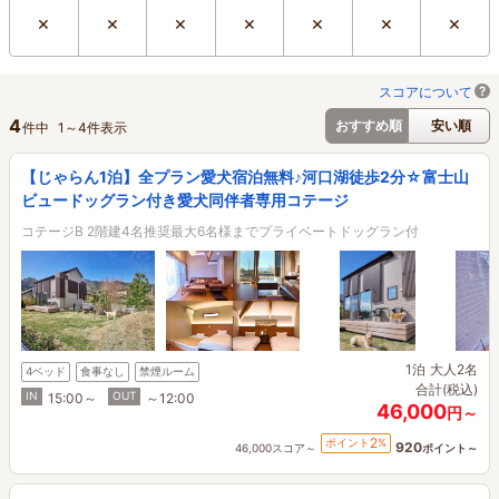
×
×
×
×
×
×
×
スコアについて
4
おすすめ順
安い順
件中
1
～
4
件表示
【じゃらん1泊】全プラン愛犬宿泊無料♪河口湖徒歩2分☆富士山
ビュードッグラン付き愛犬同伴者専用コテージ
コテージB 2階建4名推奨最大6名様までプライベートドッグラン付
1泊
大人2名
4ベッド
食事なし
禁煙ルーム
合計(税込)
IN
OUT
15:00～
～12:00
46,000
円～
2
ポイント
%
920
46,000スコア～
ポイント～