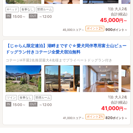
1泊
大人2名
4ベッド
食事なし
禁煙ルーム
合計(税込)
IN
OUT
15:00～
～12:00
45,000
円～
2
ポイント
%
900
45,000スコア～
ポイント～
【じゃらん限定連泊】湖畔まですぐ☆愛犬同伴専用富士山ビュー
ドッグラン付きコテージ全愛犬宿泊無料
コテージA平屋2名推奨最大4名様までプライベートドッグラン付き
1泊
大人2名
ツイン
食事なし
禁煙ルーム
合計(税込)
IN
OUT
15:00～
～12:00
41,000
円～
2
ポイント
%
820
41,000スコア～
ポイント～