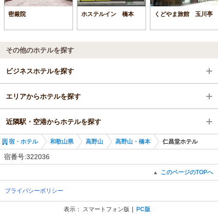
密厳院
ホステルイン 橋本
くどやま旅館 玉川亭
その他のホテルを探す
ビジネスホテルを探す
エリアからホテルを探す
和歌山県
近隣駅・空港からホテルを探す
高野山
和歌山県
宿・ホテル
和歌山県
高野山
高野山・橋本
仁昌堂ホテル
橋本駅
高野山
橋本駅
宿番号:322036
橋本駅
紀見峠駅
このページのTOPへ
▲
プライバシーポリシー
九度山駅
表示：
スマートフォン版
PC版