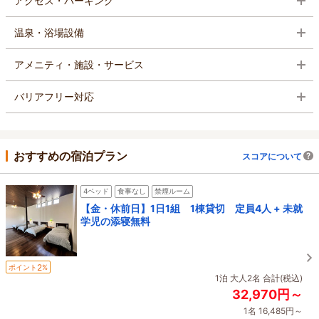
アクセス・パーキング
温泉・浴場設備
アメニティ・施設・サービス
バリアフリー対応
おすすめの宿泊プラン
スコアについて
4ベッド
食事なし
禁煙ルーム
【金・休前日】1日1組 1棟貸切 定員4人 + 未就
学児の添寝無料
2
ポイント
%
1泊 大人2名 合計(税込)
32,970円～
1名 16,485円～