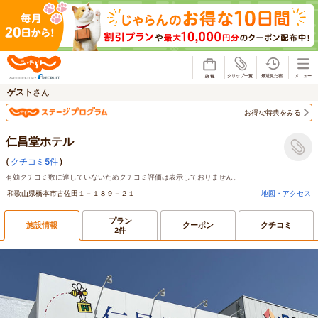
じゃらん
ゲスト
さん
お得な特典をみる
仁昌堂ホテル
(
クチコミ5件
)
有効クチコミ数に達していないためクチコミ評価は表示しておりません。
和歌山県橋本市古佐田１－１８９－２１
地図・アクセス
プラン
施設情報
クーポン
クチコミ
2件