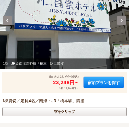
1/5
JR＆南海高野線「橋本」駅に隣接
1泊 大人2名 合計(税込)
23,248円～
宿泊プランを探す
1名 11,624円～
1棟貸切／定員4名／南海・JR「橋本駅」隣接
宿をクリップ