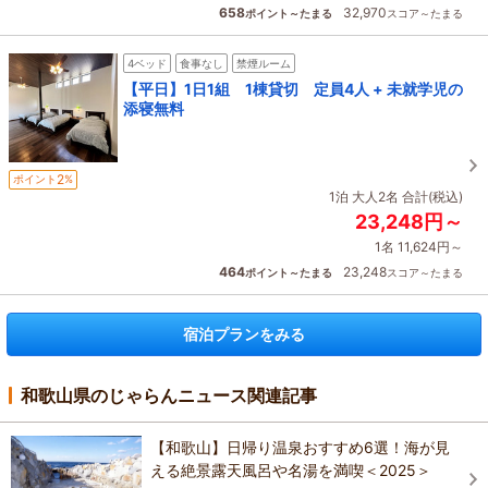
658
32,970
ポイント～たまる
スコア～たまる
4ベッド
食事なし
禁煙ルーム
【平日】1日1組 1棟貸切 定員4人 + 未就学児の
添寝無料
2
ポイント
%
1泊 大人2名 合計(税込)
23,248円～
1名 11,624円～
464
23,248
ポイント～たまる
スコア～たまる
宿泊プランをみる
和歌山県のじゃらんニュース関連記事
【和歌山】日帰り温泉おすすめ6選！海が見
える絶景露天風呂や名湯を満喫＜2025＞