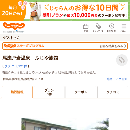
じゃらん
ゲスト
さん
お得な特典をみる
尾瀬戸倉温泉 ふじや旅館
(
クチコミ121件
)
有効クチコミ数に達していないためクチコミ評価は表示しておりません。
群馬県利根郡片品村戸倉６７０
地図・アクセス
プラン
施設情報
クーポン
クチコミ
3件