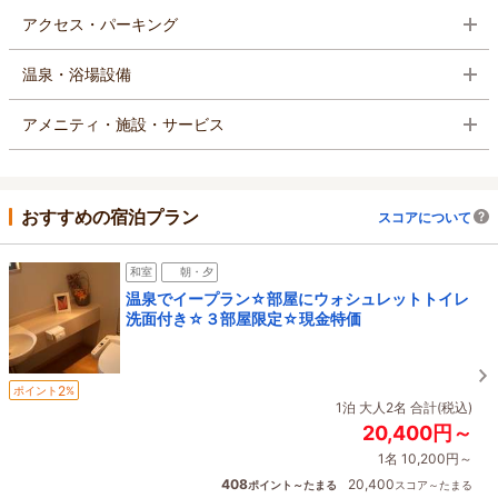
アクセス・パーキング
温泉・浴場設備
アメニティ・施設・サービス
おすすめの宿泊プラン
スコアについて
和室
朝・夕
温泉でイープラン☆部屋にウォシュレットトイレ
洗面付き☆３部屋限定☆現金特価
2
ポイント
%
1泊 大人2名 合計(税込)
20,400円～
1名 10,200円～
408
20,400
ポイント～たまる
スコア～たまる