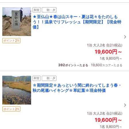
和室
朝・夕
★至仏山★春は山スキー・夏は花々をたのしも
う！！温泉でリフレッシュ【期間限定】【現金特
価】
2
ポイント
%
1泊 大人2名 合計(税込)
19,600円～
1名 9,800円～
392
19,600
ポイント～たまる
スコア～たまる
和室
朝・夕
☆期間限定☆あっという間に終わってしまう春・
秋の尾瀬ハイキング☆草紅葉☆現金特価
2
ポイント
%
1泊 大人2名 合計(税込)
19,600円～
1名 9,800円～