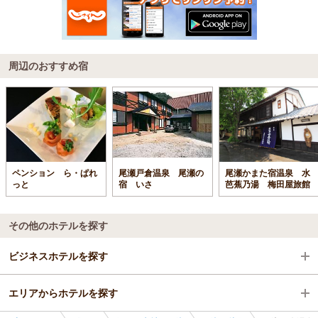
周辺のおすすめ宿
ペンション ら・ぱれ
尾瀬戸倉温泉 尾瀬の
尾瀬かまた宿温泉 水
っと
宿 いさ
芭蕉乃湯 梅田屋旅館
その他のホテルを探す
ビジネスホテルを探す
エリアからホテルを探す
群馬県