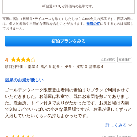
※｢普通=3.0｣が評価時の基準です。
実際に宿泊（日帰り･デイユースを除く）したじゃらんnet会員の投稿です。投稿内容に
は、個人的趣味や主観的な表現を含むことがあります。
投稿の掟
に反するものは掲載し
ておりません。
宿泊プランをみる
4
女性/50代
友達旅行
項目別評価：
部屋 4
風呂 5
朝食 -
夕食 -
接客 3
清潔感 4
温泉のお湯が優しい
ゴールデンウィーク限定登山者用の素泊まりプランで利用させて
いただきました。お部屋は和室で、既にお布団を敷いてありまし
た。洗面所、トイレ付きでありがたかったです。お風呂場は内湯
で3名ほどでいっぱいの小さな風呂場ですが、お湯が優しくずっと
入浴していたいくらい気持ちよかったです。
（投稿日：2026/05/05）
詳しくみる
宿泊時期：
2026年05月宿泊 (友達旅行)