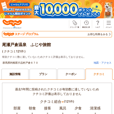
じゃらん
お得な特典をみる
尾瀬戸倉温泉 ふじや旅館
(
クチコミ121件
)
有効クチコミ数に達していないためクチコミ評価は表示しておりません。
群馬県利根郡片品村戸倉６７０
地図・アクセス
施設情報
プラン
クーポン
クチコミ
過去1年間に投稿されたクチコミが有効数に達していないため
クチコミ評価は表示しておりません
-
クチコミ総合
(121件)
部屋
朝食
接客
風呂
夕食
清潔感
-
-
-
-
-
-