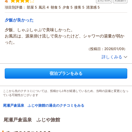
4
女性/50代
夫婦旅行
投稿者：
あっこさん
(女性/50代)
宿泊プラン：
素泊まりで尾瀬★至仏山★春山スキー★温泉でリフレッシュ
項目別評価：
部屋 5
風呂 4
朝食 5
夕食 5
接客 5
清潔感 5
【ゴールデンウイーク期間限定】【現金特価】
和室
食事なし
宿泊価格帯：
5,001～6,000円(大人一人あたり/税込)
夕飯が良かった
夕飯、しゃぶしゃぶで美味しかった。
お風呂は、源泉掛け流しで良かったけど、シャワーの湯量が弱か
った。
（投稿日：2026/01/09）
詳しくみる
宿泊時期：
2025年12月宿泊 (夫婦旅行)
投稿者：
Ｈｉｒｏｅさん
(女性/50代)
宿泊プラン：
【じゃらん冬SALE】温泉でイープラン☆限定３部屋☆部屋に
宿泊プランをみる
ウォシュレットトイレ洗面付き☆雪と遊ぶ
和室
朝・夕
宿泊価格帯：
9,001～10,000円(大人一人あたり/税込)
ここから先のクチコミについては、投稿から1年が経過しているため、当時の設備と変更になっ
ている可能性がございます
尾瀬戸倉温泉 ふじや旅館の過去のクチコミをみる
尾瀬戸倉温泉 ふじや旅館