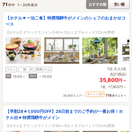
71
おすすめ順
安い順
件中
1
～
20
件表示
【ホテル★一泊二食】特撰飛騨牛がメインのシェフのおまかせコ
ース
【ホテル】デラックスツイン◇40㎡/2セミダブルベッド123cm/禁煙
1泊
大人2名
ツイン
朝・夕
禁煙ルーム
合計(税込)
IN
OUT
15:00～
～10:00
35,800
円～
1名
17,900円～
2
ポイント
%
716
35,800スコア～
ポイント～
【早割28★1,000円OFF】28日前までのご予約が一番お得！ホ
テル泊★特撰飛騨牛がメイン
【ホテル】デラックスツイン◇40㎡/2セミダブルベッド123cm/禁煙