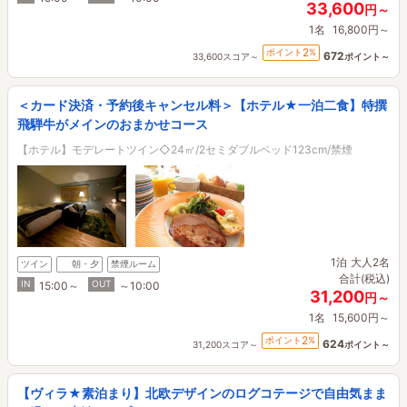
33,600
円～
1名
16,800円～
2
ポイント
%
672
33,600スコア～
ポイント～
＜カード決済・予約後キャンセル料＞【ホテル★一泊二食】特撰
飛騨牛がメインのおまかせコース
【ホテル】モデレートツイン◇24㎡/2セミダブルベッド123cm/禁煙
1泊
大人2名
ツイン
朝・夕
禁煙ルーム
合計(税込)
IN
OUT
15:00～
～10:00
31,200
円～
1名
15,600円～
2
ポイント
%
624
31,200スコア～
ポイント～
【ヴィラ★素泊まり】北欧デザインのログコテージで自由気まま