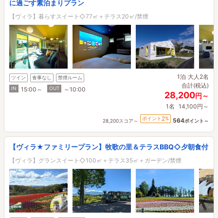
に過ごす素泊まりプラン
【ヴィラ】暮らすスイート◇77㎡＋テラス20㎡/禁煙
1泊
大人2名
ツイン
食事なし
禁煙ルーム
合計(税込)
IN
OUT
15:00～
～10:00
28,200
円～
1名
14,100円～
2
ポイント
%
564
28,200スコア～
ポイント～
【ヴィラ★ファミリープラン】牧歌の里＆テラスBBQ◇夕朝食付
【ヴィラ】グランスイート◇100㎡＋テラス35㎡＋ガーデン/禁煙