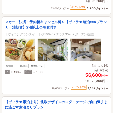
1名
31,500円～
2
ポイント
%
1,260
63,000スコア～
ポイント～
＜カード決済・予約後キャンセル料＞【ヴィラ★連泊ecoプラン
★一泊朝食】2泊以上◇朝食付き
【ヴィラ】グランスイート◇100㎡＋テラス35㎡＋ガーデン/禁煙
1泊
大人2名
和洋室
朝のみ
禁煙ルーム
合計(税込)
IN
OUT
15:00～
～10:00
56,600
円～
1名
28,300円～
2
ポイント
%
1,132
56,600スコア～
ポイント～
【ヴィラ★素泊まり】北欧デザインのログコテージで自由気まま
に過ごす素泊まりプラン