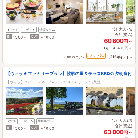
1泊
大人2名
4ベッド
朝・夕
禁煙ルーム
合計(税込)
IN
OUT
15:00～
～10:00
60,800
円～
1名
30,400円～
2
ポイント
%
1,216
60,800スコア～
ポイント～
【ヴィラ★ファミリープラン】牧歌の里＆テラスBBQ◇夕朝食付
【ヴィラ】スイート◇95㎡＋テラス18㎡＋ガーデン/禁煙
1泊
大人2名
その他
朝・夕
禁煙ルーム
合計(税込)
IN
OUT
15:00～
～10:00
63,000
円～