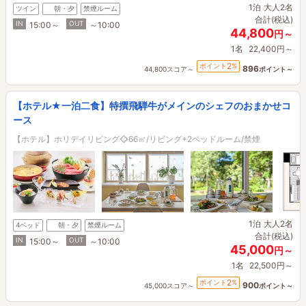
1泊
大人2名
ツイン
朝・夕
禁煙ルーム
合計(税込)
IN
OUT
15:00～
～10:00
44,800
円～
1名
22,400円～
2
ポイント
%
896
44,800スコア～
ポイント～
【ホテル★一泊二食】特撰飛騨牛がメインのシェフのおまかせコ
ース
【ホテル】ホリデイリビング◇66㎡/リビング+2ベッドルーム/禁煙
1泊
大人2名
4ベッド
朝・夕
禁煙ルーム
合計(税込)
IN
OUT
15:00～
～10:00
45,000
円～
1名
22,500円～
2
ポイント
%
900
45,000スコア～
ポイント～