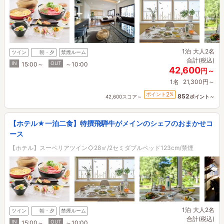
1泊
大人2名
ツイン
朝・夕
禁煙ルーム
合計(税込)
IN
OUT
15:00～
～10:00
42,600
円～
1名
21,300円～
2
ポイント
%
852
42,600スコア～
ポイント～
【ホテル★一泊二食】特撰飛騨牛がメインのシェフのおまかせコ
ース
【ホテル】スーペリアツイン◇28㎡/2セミダブルベッド123cm/禁煙
1泊
大人2名
ツイン
朝・夕
禁煙ルーム
合計(税込)
IN
OUT
15:00～
～10:00