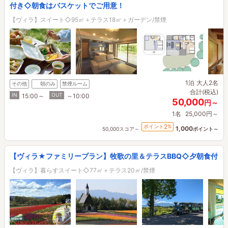
付き◇朝食はバスケットでご用意！
【ヴィラ】スイート◇95㎡＋テラス18㎡＋ガーデン/禁煙
1泊
大人2名
その他
朝のみ
禁煙ルーム
合計(税込)
IN
OUT
15:00～
～10:00
50,000
円～
1名
25,000円～
2
ポイント
%
1,000
50,000スコア～
ポイント～
【ヴィラ★ファミリープラン】牧歌の里＆テラスBBQ◇夕朝食付
【ヴィラ】暮らすスイート◇77㎡＋テラス20㎡/禁煙