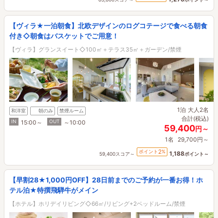
【ヴィラ★一泊朝食】北欧デザインのログコテージで食べる朝食
付き◇朝食はバスケットでご用意！
【ヴィラ】グランスイート◇100㎡＋テラス35㎡＋ガーデン/禁煙
1泊
大人2名
和洋室
朝のみ
禁煙ルーム
合計(税込)
IN
OUT
15:00～
～10:00
59,400
円～
1名
29,700円～
2
ポイント
%
1,188
59,400スコア～
ポイント～
【早割28★1,000円OFF】28日前までのご予約が一番お得！ホ
テル泊★特撰飛騨牛がメイン
【ホテル】ホリデイリビング◇66㎡/リビング+2ベッドルーム/禁煙