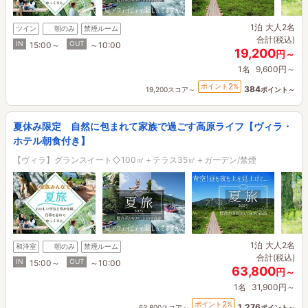
1泊
大人2名
ツイン
朝のみ
禁煙ルーム
合計(税込)
IN
OUT
15:00～
～10:00
19,200
円～
1名
9,600円～
2
ポイント
%
384
19,200スコア～
ポイント～
夏休み限定 自然に包まれて家族で過ごす高原ライフ【ヴィラ・
ホテル朝食付き】
【ヴィラ】グランスイート◇100㎡＋テラス35㎡＋ガーデン/禁煙
1泊
大人2名
和洋室
朝のみ
禁煙ルーム
合計(税込)
IN
OUT
15:00～
～10:00
63,800
円～
1名
31,900円～
2
ポイント
%
1,276
63,800スコア～
ポイント～