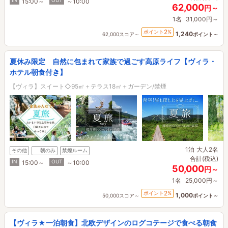
IN
OUT
15:00～
～10:00
62,000
円～
1名
31,000円～
2
ポイント
%
1,240
62,000スコア～
ポイント～
夏休み限定 自然に包まれて家族で過ごす高原ライフ【ヴィラ・
ホテル朝食付き】
【ヴィラ】スイート◇95㎡＋テラス18㎡＋ガーデン/禁煙
1泊
大人2名
その他
朝のみ
禁煙ルーム
合計(税込)
IN
OUT
15:00～
～10:00
50,000
円～
1名
25,000円～
2
ポイント
%
1,000
50,000スコア～
ポイント～
【ヴィラ★一泊朝食】北欧デザインのログコテージで食べる朝食