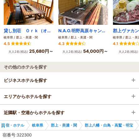
貸し別荘 Ｏｒｋ（オーク）ひるがの
N.A.O.明野高原キャンプ場&貸別荘
郡上ヴァカン
岐阜県 / 郡上・美濃・関
岐阜県 / 郡上・美濃・関
岐阜県 / 郡上・
4.5
4.3
4.1
25,680円～
54,000円～
大人2名(税込)
大人2名(税込)
大人2名(税込
その他のホテルを探す
ビジネスホテルを探す
エリアからホテルを探す
岐阜県
近隣駅・空港からホテルを探す
郡上・美濃・関
岐阜県
宿・ホテル
岐阜県
郡上・美濃・関
郡上八幡・白鳥・高鷲・明宝
郡上八幡・白鳥・高鷲・明宝
郡上・美濃・関
北濃駅
宿番号:322300