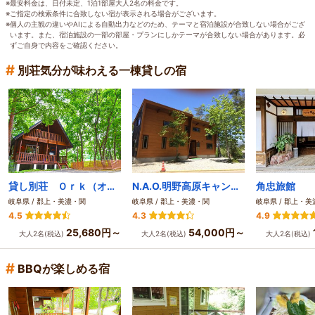
※最安料金は、日付未定、1泊1部屋大人2名の料金です。
※ご指定の検索条件に合致しない宿が表示される場合がございます。
※個人の主観の違いやAIによる自動出力などのため、テーマと宿泊施設が合致しない場合がござ
います。また、宿泊施設の一部の部屋・プランにしかテーマが合致しない場合があります。必
ずご自身で内容をご確認ください。
#
別荘気分が味わえる一棟貸しの宿
貸し別荘 Ｏｒｋ（オーク）ひるがの
N.A.O.明野高原キャンプ場&貸別荘
角忠旅館
岐阜県 / 郡上・美濃・関
岐阜県 / 郡上・美濃・関
岐阜県 / 郡上・
4.5
4.3
4.9
25,680円～
54,000円～
大人2名(税込)
大人2名(税込)
大人2名(税込)
#
BBQが楽しめる宿