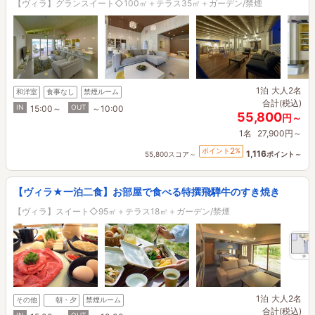
【ヴィラ】グランスイート◇100㎡＋テラス35㎡＋ガーデン/禁煙
1泊
大人2名
和洋室
食事なし
禁煙ルーム
合計(税込)
IN
OUT
15:00～
～10:00
55,800
円～
1名
27,900円～
2
ポイント
%
1,116
55,800スコア～
ポイント～
【ヴィラ★一泊二食】お部屋で食べる特撰飛騨牛のすき焼き
【ヴィラ】スイート◇95㎡＋テラス18㎡＋ガーデン/禁煙
1泊
大人2名
その他
朝・夕
禁煙ルーム
合計(税込)