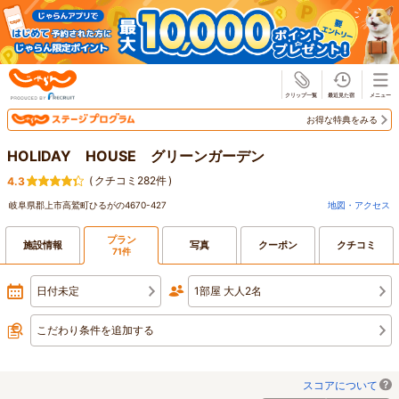
じゃらん
お得な特典をみる
HOLIDAY HOUSE グリーンガーデン
(
クチコミ282件
)
4.3
岐阜県郡上市高鷲町ひるがの4670-427
地図・アクセス
プラン
施設情報
写真
クーポン
クチコミ
71件
日付未定
1部屋 大人2名
こだわり条件を追加する
スコアについて