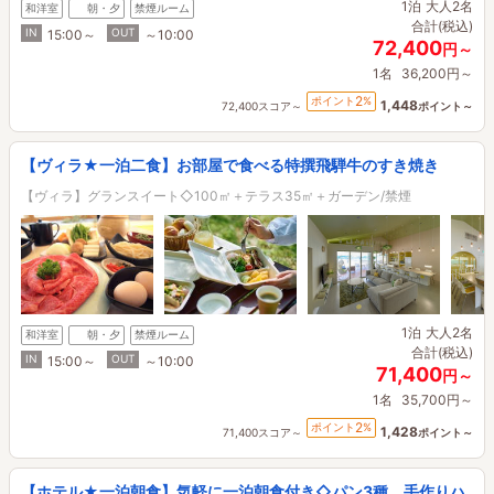
1泊
大人2名
和洋室
朝・夕
禁煙ルーム
合計(税込)
IN
OUT
15:00～
～10:00
72,400
円～
1名
36,200円～
2
ポイント
%
1,448
72,400スコア～
ポイント～
【ヴィラ★一泊二食】お部屋で食べる特撰飛騨牛のすき焼き
【ヴィラ】グランスイート◇100㎡＋テラス35㎡＋ガーデン/禁煙
1泊
大人2名
和洋室
朝・夕
禁煙ルーム
合計(税込)
IN
OUT
15:00～
～10:00
71,400
円～
1名
35,700円～
2
ポイント
%
1,428
71,400スコア～
ポイント～
【ホテル★一泊朝食】気軽に一泊朝食付き◇パン3種、手作りハ