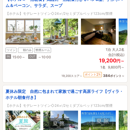
ム＆ベーコン、サラダ、スープ
【ホテル】モデレートツイン◇24㎡/2セミダブルベッド123cm/禁煙
1泊
大人2名
ツイン
朝のみ
禁煙ルーム
合計(税込)
IN
OUT
15:00～
～10:00
19,200
円～
1名
9,600円～
2
ポイント
%
384
19,200スコア～
ポイント～
夏休み限定 自然に包まれて家族で過ごす高原ライフ【ヴィラ・
ホテル朝食付き】
【ホテル】モデレートツイン◇24㎡/2セミダブルベッド123cm/禁煙