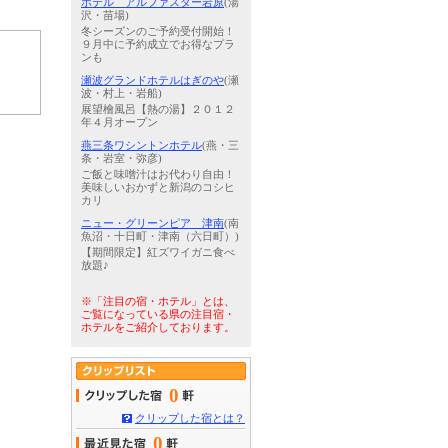
ホテル アルファスター岩原
(湯
沢・苗場)
冬シーズンのご予約受付開始！
９月中に予約成立でお得なプラ
ンも
瀬波グランドホテルはぎのや
(瀬
波・村上・岩船)
展望檜風呂【熱の湯】２０１２
年４月オープン
燕三条ワシントンホテル
(燕・三
条・岩室・弥彦)
ご飯と味噌汁はお代わり自由！
美味しいおかずと新潟のコシヒ
カリ
ニュー・グリーンピア 津南
(南
魚沼・十日町・津南（六日町）)
【期間限定】紅ズワイガニ食べ
放題♪
※「注目の宿・ホテル」とは、
ご覧になっている県の注目宿・
ホテルをご紹介しております。
0
クリップした宿とは？
0