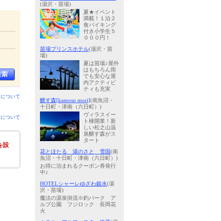
(湯沢・苗場)
夏★イベント
満載！１泊２
食バイキング
付き小学生５
０００円！
苗場プリンスホテル
(湯沢・苗
場)
夏は苗場♪屋外
はもちろん雨
でも安心な屋
内アクティビ
ティも充実
ンについて
醸す森[kamosu mori]
(南魚沼・
十日町・津南（六日町）)
ヴィラスイー
金について
ト棟開業！新
しい松之山温
泉醸す森がス
タート
を設
花とほたる 湯のさと 雪国
(南
魚沼・十日町・津南（六日町）)
お得に泊まれるクーポン券発行
中♪
HOTELシャーレゆざわ銀水
(湯
沢・苗場)
魔法の源泉掛流※釣パーク ア
ルプ公園 フジロック 長岡花
火