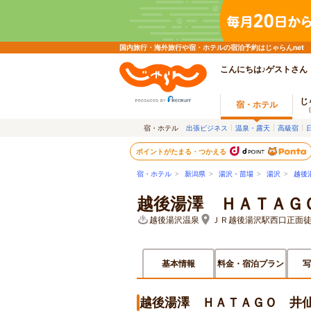
国内旅行・海外旅行や宿・ホテルの宿泊予約はじゃらんnet
こんにちは♪ゲストさん
じ
宿・ホテル
宿・ホテル
出張ビジネス
温泉・露天
高級宿
ポイントがたまる・つかえる
宿・ホテル
>
新潟県
>
湯沢・苗場
>
湯沢
>
越後
越後湯澤 ＨＡＴＡＧ
越後湯沢温泉
ＪＲ越後湯沢駅西口正面徒
基本情報
料金・宿泊プラン
写
越後湯澤 ＨＡＴＡＧＯ 井