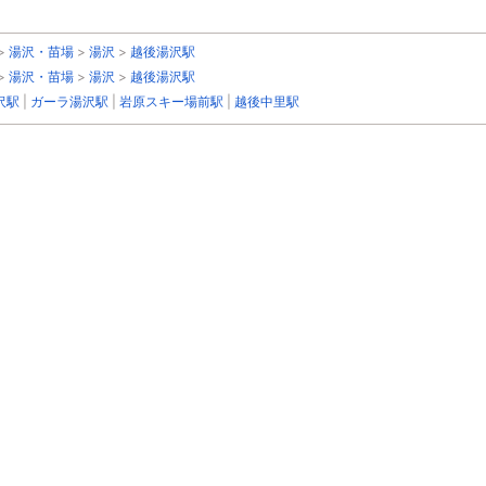
>
湯沢・苗場
>
湯沢
>
越後湯沢駅
>
湯沢・苗場
>
湯沢
>
越後湯沢駅
沢駅
|
ガーラ湯沢駅
|
岩原スキー場前駅
|
越後中里駅