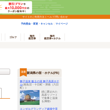
サイトのご利用方法
ヘルプ/問い合わせ
予約照会・変更・キャンセル
マイページ
海外
海外
ゴルフ
航空券
航空券+ホテル
新潟県の宿・ホテル[PR]
舞子温泉 飯士の湯 舞子高原ホテ
ル
(南魚沼・十日町・津南（六日
町）)
緑に囲まれた
高原リゾート
で食事と温泉
を満喫♪
エンゼルグランディア越後中里