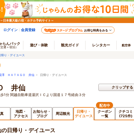
 ～日本最大級の宿・ホテル予約サイト～
ログイン
会員登録
お得な特典をみる
ゃらんパック
遊び・体験
観光ガイド
レンタカー
航空券
（交通＋宿泊）
日帰り・デイユース
湯澤 ＨＡＴＡＧＯ 井仙
> 日帰り・デイユース
Ｏ 井仙
クリップする
歩1分 関越自動車道湯沢ＩＣより国道１７号経由３分
配布中
地図・
お知らせ・
日帰り・
クーポン
クチコミ
真
周辺観光
アクセス
ブログ
デイユース
一覧
(725件)
仙の日帰り・デイユース