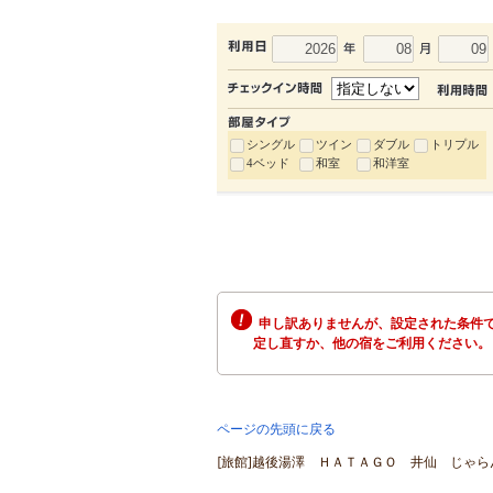
シングル
ツイン
ダブル
トリプル
4ベッド
和室
和洋室
申し訳ありませんが、設定された条件で
定し直すか、他の宿をご利用ください。
ページの先頭に戻る
[旅館]越後湯澤 ＨＡＴＡＧＯ 井仙 じゃらん