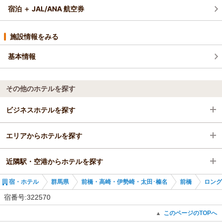
宿泊 ＋ JAL/ANA 航空券
施設情報をみる
基本情報
その他のホテルを探す
ビジネスホテルを探す
エリアからホテルを探す
群馬県
近隣駅・空港からホテルを探す
前橋・高崎・伊勢崎・太田･榛名
群馬県
宿・ホテル
群馬県
前橋・高崎・伊勢崎・太田･榛名
前橋
ロング
前橋
前橋・高崎・伊勢崎・太田･榛名
新前橋駅
宿番号:322570
新前橋駅
前橋
前橋駅
このページのTOPへ
▲