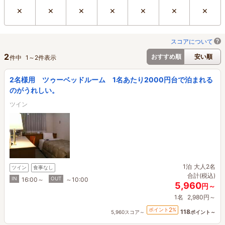
×
×
×
×
×
×
×
スコアについて
2
おすすめ順
安い順
件中
1
～
2
件表示
2名様用 ツゥーベッドルーム 1名あたり2000円台で泊まれる
のがうれしい。
ツイン
1泊
大人2名
ツイン
食事なし
合計(税込)
IN
OUT
16:00～
～10:00
5,960
円～
1名
2,980円～
2
ポイント
%
118
5,960スコア～
ポイント～