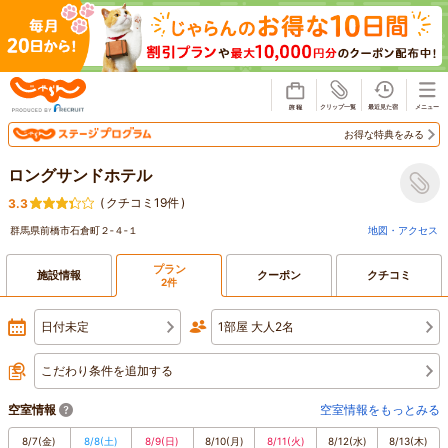
じゃらん
お得な特典をみる
ロングサンドホテル
(
クチコミ19件
)
3.3
群馬県前橋市石倉町２‐４‐１
地図・アクセス
プラン
施設情報
クーポン
クチコミ
2件
日付未定
1部屋 大人2名
こだわり条件を追加する
空室情報
空室情報をもっとみる
8/7
(金)
8/8
(土)
8/9
(日)
8/10
(月)
8/11
(火)
8/12
(水)
8/13
(木)