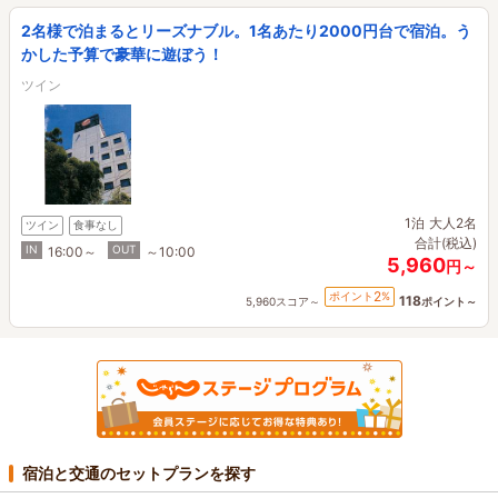
2名様で泊まるとリーズナブル。1名あたり2000円台で宿泊。う
かした予算で豪華に遊ぼう！
ツイン
1泊
大人2名
ツイン
食事なし
合計(税込)
IN
OUT
16:00～
～10:00
5,960
円～
2
ポイント
%
118
5,960スコア～
ポイント～
宿泊と交通のセットプランを探す