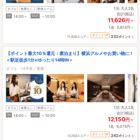
1泊
大人2名
ダブル
食事なし
禁煙ルーム
合計(税込)
IN
OUT
14:00～
～10:00
11,626
円～
1名
5,813円～
ポイントUP
232
11,626スコア～
ポイント～
【ポイント最大10％還元：素泊まり】横浜グルメやお買い物に！
＜駅近徒歩1分×ゆったり14時IN＞
ダブル：14平米／禁煙
1泊
大人2名
ダブル
食事なし
禁煙ルーム
合計(税込)
IN
OUT
14:00～
～10:00
12,150
円～
1名
6,075円～
ポイントUP
242
12,150スコア～
ポイント～