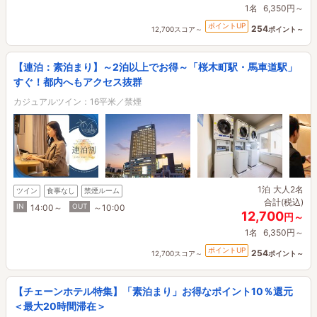
1名
6,350円～
ポイントUP
254
12,700スコア～
ポイント～
【連泊：素泊まり】～2泊以上でお得～「桜木町駅・馬車道駅」
すぐ！都内へもアクセス抜群
カジュアルツイン：16平米／禁煙
1泊
大人2名
ツイン
食事なし
禁煙ルーム
合計(税込)
IN
OUT
14:00～
～10:00
12,700
円～
1名
6,350円～
ポイントUP
254
12,700スコア～
ポイント～
【チェーンホテル特集】「素泊まり」お得なポイント10％還元
＜最大20時間滞在＞