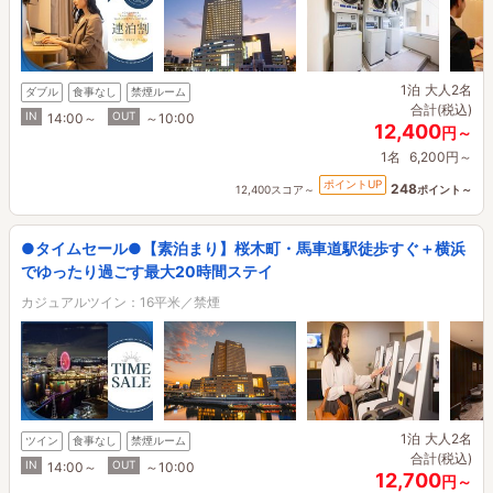
1泊
大人2名
ダブル
食事なし
禁煙ルーム
合計(税込)
IN
OUT
14:00～
～10:00
12,400
円～
1名
6,200円～
ポイントUP
248
12,400スコア～
ポイント～
●タイムセール●【素泊まり】桜木町・馬車道駅徒歩すぐ＋横浜
でゆったり過ごす最大20時間ステイ
カジュアルツイン：16平米／禁煙
1泊
大人2名
ツイン
食事なし
禁煙ルーム
合計(税込)
IN
OUT
14:00～
～10:00
12,700
円～