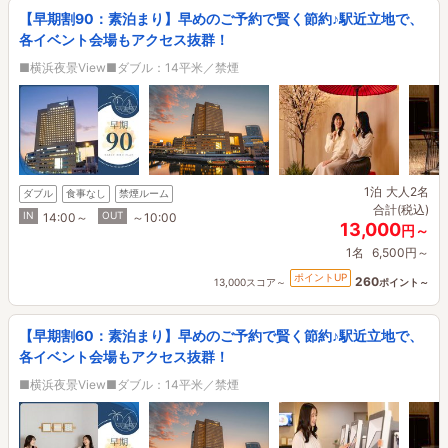
【早期割90：素泊まり】早めのご予約で賢く節約♪駅近立地で、
各イベント会場もアクセス抜群！
■横浜夜景View■ダブル：14平米／禁煙
1泊
大人2名
ダブル
食事なし
禁煙ルーム
合計(税込)
IN
OUT
14:00～
～10:00
13,000
円～
1名
6,500円～
ポイントUP
260
13,000スコア～
ポイント～
【早期割60：素泊まり】早めのご予約で賢く節約♪駅近立地で、
各イベント会場もアクセス抜群！
■横浜夜景View■ダブル：14平米／禁煙