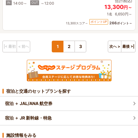
合計(税込)
IN
OUT
14:00～
～12:00
13,300
円～
1名
6,650円～
ポイントUP
266
13,300スコア～
ポイント～
1
2
3
|< 最初
< 前へ
次へ >
最後 >|
宿泊と交通のセットプランを探す
宿泊 ＋ JAL/ANA 航空券
宿泊 ＋ JR 新幹線・特急
施設情報をみる