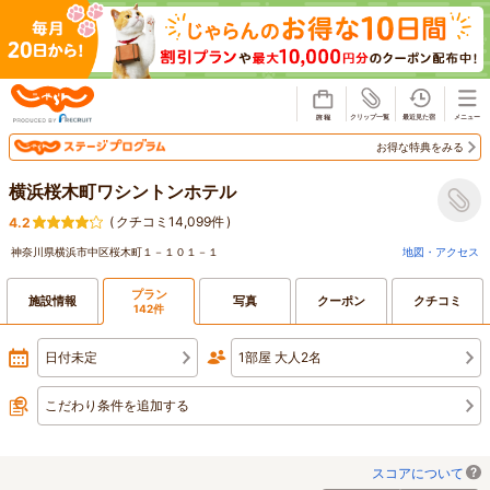
じゃらん
お得な特典をみる
横浜桜木町ワシントンホテル
(
クチコミ14,099件
)
4.2
神奈川県横浜市中区桜木町１－１０１－１
地図・アクセス
プラン
施設情報
写真
クーポン
クチコミ
142件
日付未定
1部屋 大人2名
こだわり条件を追加する
スコアについて