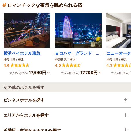
#
ロマンチックな夜景を眺められる宿
横浜ベイホテル東急
ヨコハマ グランド インターコンチネンタル ホテル by IHG
神奈川県 / 横浜
神奈川県 / 横浜
神奈川県 / 横浜
4.6
4.5
4.5
17,640円～
17,700円～
大人2名(税込)
大人2名(税込)
大人2名(税込)
その他のホテルを探す
ビジネスホテルを探す
エリアからホテルを探す
神奈川県
近隣駅・空港からホテルを探す
横浜
神奈川県