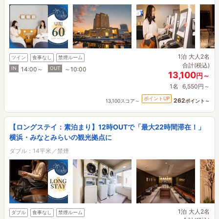
1泊
大人2名
ツイン
食事なし
禁煙ルーム
合計(税込)
IN
OUT
14:00～
～10:00
13,100
円～
1名
6,550円～
ポイントUP
262
13,100スコア～
ポイント～
【ロングステイ：素泊まり】12時OUTで「最大22時間滞在！」
横浜・みなとみらいの観光拠点に
ダブル：14平米／禁煙
1泊
大人2名
ダブル
食事なし
禁煙ルーム