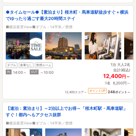
●タイムセール●【素泊まり】桜木町・馬車道駅徒歩すぐ＋横浜
でゆったり過ごす最大20時間ステイ
■横浜夜景View■ダブル：14平米／禁煙
1泊
大人2名
ダブル
食事なし
禁煙ルーム
合計(税込)
IN
OUT
14:00～
～10:00
12,400
円～
1名
6,200円～
ポイントUP
248
12,400スコア～
ポイント～
【連泊：素泊まり】～2泊以上でお得～「桜木町駅・馬車道駅」
すぐ！都内へもアクセス抜群
■横浜夜景View■ダブル：14平米／禁煙