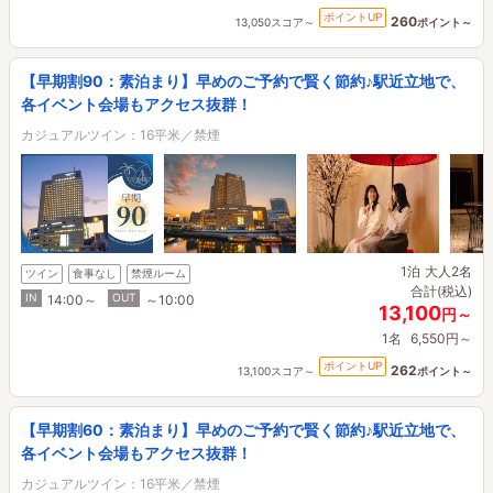
ポイントUP
260
13,050スコア～
ポイント～
【早期割90：素泊まり】早めのご予約で賢く節約♪駅近立地で、
各イベント会場もアクセス抜群！
カジュアルツイン：16平米／禁煙
1泊
大人2名
ツイン
食事なし
禁煙ルーム
合計(税込)
IN
OUT
14:00～
～10:00
13,100
円～
1名
6,550円～
ポイントUP
262
13,100スコア～
ポイント～
【早期割60：素泊まり】早めのご予約で賢く節約♪駅近立地で、
各イベント会場もアクセス抜群！
カジュアルツイン：16平米／禁煙