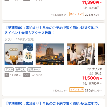
11,396
円～
1名
5,698円～
ポイントUP
226
11,396スコア～
ポイント～
【早期割60：素泊まり】早めのご予約で賢く節約♪駅近立地で、
各イベント会場もアクセス抜群！
ダブル：14平米／禁煙
1泊
大人2名
ダブル
食事なし
禁煙ルーム
合計(税込)
IN
OUT
14:00～
～10:00
11,500
円～
1名
5,750円～
ポイントUP
230
11,500スコア～
ポイント～
【早期割90：素泊まり】早めのご予約で賢く節約♪駅近立地で、