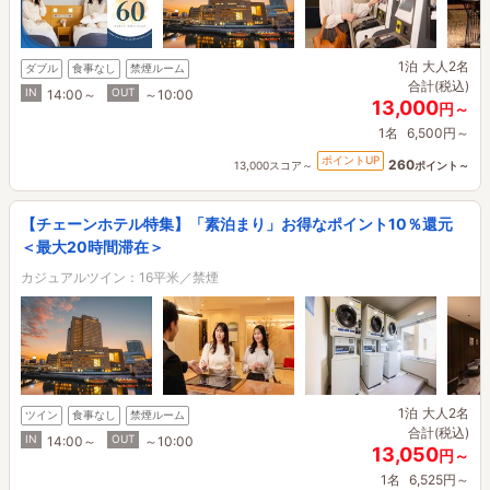
1泊
大人2名
ダブル
食事なし
禁煙ルーム
合計(税込)
IN
OUT
14:00～
～10:00
13,000
円～
1名
6,500円～
ポイントUP
260
13,000スコア～
ポイント～
【チェーンホテル特集】「素泊まり」お得なポイント10％還元
＜最大20時間滞在＞
カジュアルツイン：16平米／禁煙
1泊
大人2名
ツイン
食事なし
禁煙ルーム
合計(税込)
IN
OUT
14:00～
～10:00
13,050
円～
1名
6,525円～