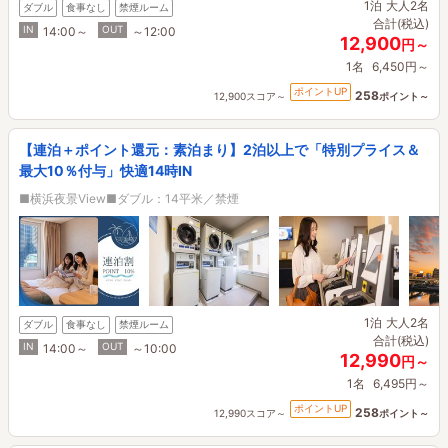
1泊
大人2名
ダブル
食事なし
禁煙ルーム
合計(税込)
IN
OUT
14:00～
～12:00
12,900
円～
1名
6,450円～
ポイントUP
258
12,900スコア～
ポイント～
【連泊＋ポイント還元：素泊まり】2泊以上で「特別プライス＆
最大10％付与」快適14時IN
■横浜夜景View■ダブル：14平米／禁煙
1泊
大人2名
ダブル
食事なし
禁煙ルーム
合計(税込)
IN
OUT
14:00～
～10:00
12,990
円～
1名
6,495円～
ポイントUP
258
12,990スコア～
ポイント～