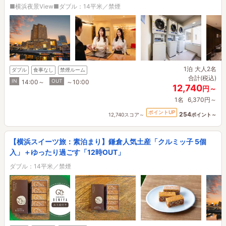
■横浜夜景View■ダブル：14平米／禁煙
1泊
大人2名
ダブル
食事なし
禁煙ルーム
合計(税込)
IN
OUT
14:00～
～10:00
12,740
円～
1名
6,370円～
ポイントUP
254
12,740スコア～
ポイント～
【横浜スイーツ旅：素泊まり】鎌倉人気土産「クルミッ子 5個
入」＋ゆったり過ごす「12時OUT」
ダブル：14平米／禁煙