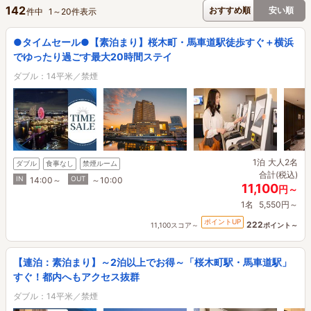
142
おすすめ順
安い順
件中
1
～
20
件表示
●タイムセール●【素泊まり】桜木町・馬車道駅徒歩すぐ＋横浜
でゆったり過ごす最大20時間ステイ
ダブル：14平米／禁煙
1泊
大人2名
ダブル
食事なし
禁煙ルーム
合計(税込)
IN
OUT
14:00～
～10:00
11,100
円～
1名
5,550円～
ポイントUP
222
11,100スコア～
ポイント～
【連泊：素泊まり】～2泊以上でお得～「桜木町駅・馬車道駅」
すぐ！都内へもアクセス抜群
ダブル：14平米／禁煙