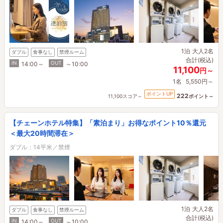
1泊
大人2名
ダブル
食事なし
禁煙ルーム
合計(税込)
IN
OUT
14:00～
～10:00
11,100
円～
1名
5,550円～
ポイントUP
222
11,100スコア～
ポイント～
【チェーンホテル特集】「素泊まり」お得なポイント10％還元
＜最大20時間滞在＞
ダブル：14平米／禁煙
1泊
大人2名
ダブル
食事なし
禁煙ルーム
合計(税込)
IN
OUT
14:00～
～10:00