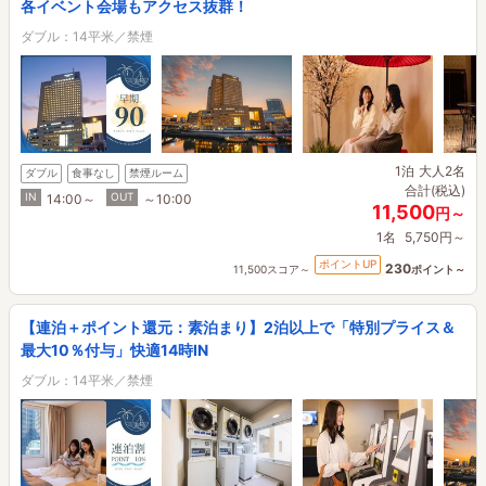
各イベント会場もアクセス抜群！
ダブル：14平米／禁煙
1泊
大人2名
ダブル
食事なし
禁煙ルーム
合計(税込)
IN
OUT
14:00～
～10:00
11,500
円～
1名
5,750円～
ポイントUP
230
11,500スコア～
ポイント～
【連泊＋ポイント還元：素泊まり】2泊以上で「特別プライス＆
最大10％付与」快適14時IN
ダブル：14平米／禁煙