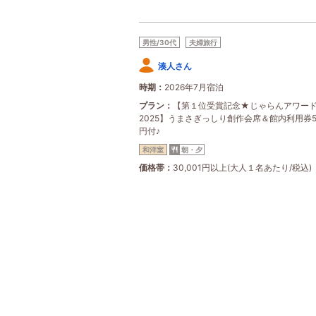
男性/30代
夫婦旅行
湊人さん
時期
2026年7月宿泊
プラン
【第１位受賞記念★じゃらんアワー
2025】うまさぎっしり創作会席＆館内利用券5
円付♪
和洋室
朝・夕
価格帯
30,001円以上(大人１名あたり/税込)