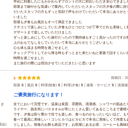
早めに到着したにもかかわらずフロントの方に対応いただき安心できまし
部屋まで細やかな気遣いで案内していただいたスタッフの方夕食の際に担
だいたスタッフの方もずっと笑顔で声をかけていただいて本当にありがと
いました
部屋も夕食もお風呂もすべて満足できました
クチコミで楽しみにしていた夕食もひとつひとつが丁寧でどれも美味しく
デザートまで楽しんでいただけました
ずっと楽しみにしていた旅行だったので期待値もすごく高かったのですが
上のおもてなしをしていただいて本当にありがとうございました
心も体も温まる時間を過ごせました
チェックアウトしてから帰る時もずっとまた来たいねと家族で話すくらい
時間を過ごせました
また旅行の際には宿泊させていただきたいと思います
投稿日：202
5
部屋
5
風呂
5
料理(朝食)
5
料理(夕食)
5
接客・サービス
5
清潔感
ご褒美旅行になります！
全てにおいて完璧です。温泉は泉質、雰囲気、清潔感、シャワーの肌あた
さぎ
ライヤー、脱衣所にバスタオルが常にたくさん置いてあるところまで素晴
です。夕食は彩り豊かで目でも楽しめ、食べるのがもったいないほど。も
食べて最高に美味しい！コシヒカリはピカピカで本当に美味しくて何度も
税込)
りしました。朝食のお餅も絶品です。お部屋にあるお茶、コーヒーも風味