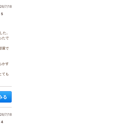
6/7/18
5
した。
ったで
部屋で
らかす
とても
みる
6/7/18
4