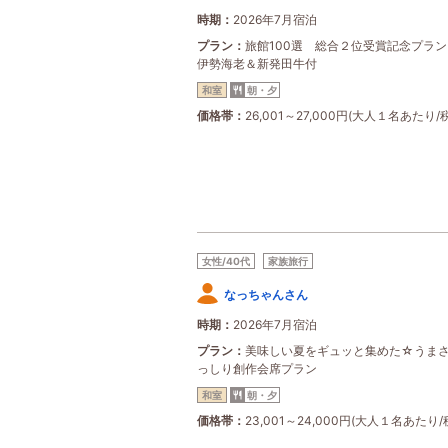
時期
2026年7月宿泊
プラン
旅館100選 総合２位受賞記念プラ
伊勢海老＆新発田牛付
和室
朝・夕
価格帯
26,001～27,000円(大人１名あたり/
女性/40代
家族旅行
なっちゃんさん
時期
2026年7月宿泊
プラン
美味しい夏をギュッと集めた☆うま
っしり創作会席プラン
和室
朝・夕
価格帯
23,001～24,000円(大人１名あたり/