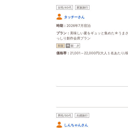
女性/40代
家族旅行
タッチーさん
時期
2026年7月宿泊
プラン
美味しい夏をギュッと集めた☆うま
っしり創作会席プラン
和室
朝・夕
価格帯
21,001～22,000円(大人１名あたり/
男性/50代
夫婦旅行
しんちゃんさん