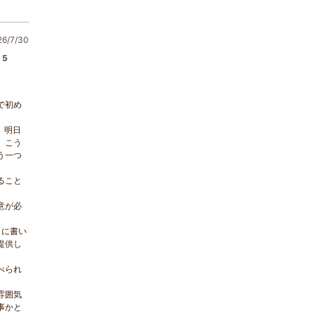
/7/30
5
で初め
、明日
、こう
う一つ
ること
意が必
トに書い
提供し
べられ
雰囲気
事かと