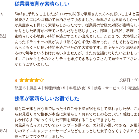
従業員教育が素晴らしい
5年前に予約をしましたがコロナの関係で華鳳さんの方へお願いしますと
ン☆
泉慶さんには今回初めて宿泊させて頂きました。華鳳さんも素晴らしかっ
が泉慶さんも同じく素晴らしかったです。従業員の皆様の対応が素晴らし
かりとした教育が出来ているんだなと感じました。部屋、お風呂、料理、
税込)
素晴らしく心地良い時間を過ごすことが出来ました。ただ１つ、大浴場と
あったドライヤーの風があまり熱くならず使い難かった。でもそれを忘れ
もらえるくらい良い時間を過ごせたので大丈夫です。自宅からだと結構距
るので毎年というわけにもいきませんが、またお世話になりたいとおもっ
す。これからも今のクオリティを維持できるよう皆さんで頑張って下さい
がとうございました。
投稿日：202
4
部屋
5
風呂
4
料理(朝食)
5
料理(夕食)
5
接客・サービス
5
清潔感
接客が素晴らしいお宿でした
母と親子旅と言う事でゆったり過ごせる温泉宿を探して訪れましたが、ご
さぎ
らお見送りまで接客が本当に素晴らしくおもてなしの心にいたく感動しま
おかげさまでゆっくりした空間を満喫することができました。
お風呂も広々としていてシャンプーを選べる、美顔器が置いてある、お風
税込)
りのアイスキャンディーサービスなどちょっとした女子心をくすぐすアイ
揃っていてワクワクしました。