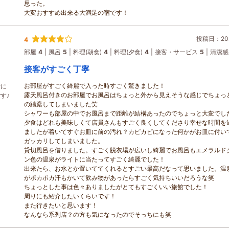
思った。
大変おすすめ出来る大満足の宿です！
投稿日：202
4
部屋
4
風呂
5
料理(朝食)
4
料理(夕食)
4
接客・サービス
5
清潔感
接客がすごく丁寧
お部屋がすごく綺麗で入った時すごく驚きました！
行に
露天風呂付きのお部屋でお風呂はちょっと外から見えそうな感じでちょっ
す♪
の躊躇してしまいました笑
シャワーも部屋の中でお風呂まで距離が結構あったのでちょっと大変でし
夕食はどれも美味しくて店員さんもすごく良くしてくださり幸せな時間を
ましたが着いてすぐお皿に前の汚れ？カピカピになった何かがお皿に付い
ガッカリしてしまいました。
貸切風呂を借りました。すごく脱衣場が広いし綺麗でお風呂もエメラルド
ン色の温泉がライトに当たってすごく綺麗でした！
出来たら、お水とか置いててくれるとすごい最高だなって思いました。温
がポカポカ汗もかいて飲み物があったらすごく気持ちいいだろうな笑
ちょっとした事は色々ありましたがとてもすごくいい旅館でした！
周りにも紹介したいくらいです！
また行きたいと思います！
なんなら系列店？の方も気になったのでそっちにも笑