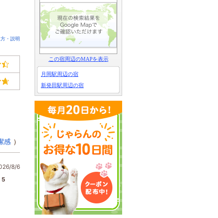
見方・説明
この宿周辺のMAPを表示
月岡駅周辺の宿
新発田駅周辺の宿
潔感
）
6/8/6
5