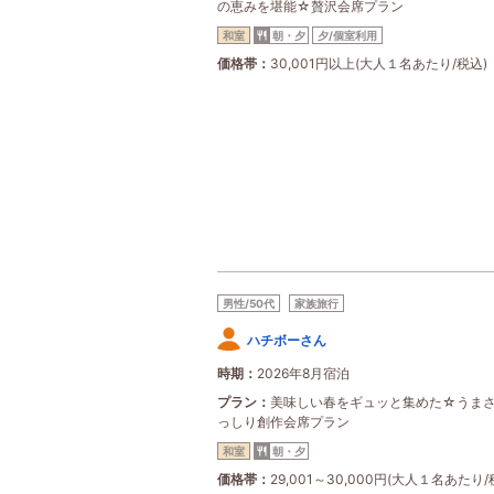
の恵みを堪能☆贅沢会席プラン
和室
朝・夕
夕/個室利用
価格帯
30,001円以上(大人１名あたり/税込)
男性/50代
家族旅行
ハチボーさん
時期
2026年8月宿泊
プラン
美味しい春をギュッと集めた☆うま
っしり創作会席プラン
和室
朝・夕
価格帯
29,001～30,000円(大人１名あたり/