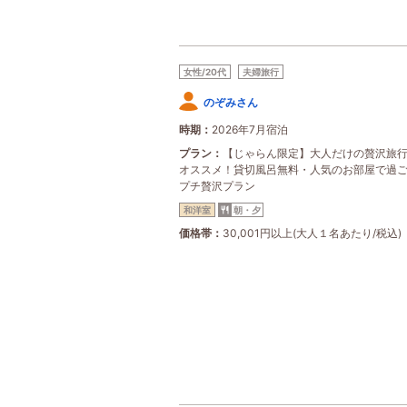
女性/20代
夫婦旅行
のぞみさん
時期
2026年7月宿泊
プラン
【じゃらん限定】大人だけの贅沢旅
オススメ！貸切風呂無料・人気のお部屋で過ご
プチ贅沢プラン
和洋室
朝・夕
価格帯
30,001円以上(大人１名あたり/税込)