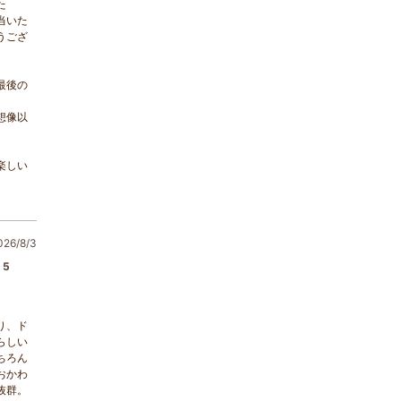
た
当いた
うござ
最後の
想像以
楽しい
6/8/3
5
り、ド
らしい
ちろん
おかわ
抜群。