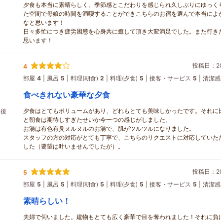
夕食も本当に素晴らしく、季節感とこだわりを感じられ久しぶりにゆっく
た空間で母娘の時間を満喫することができこちらのお宿を選んで本当によ
なと思います！
日々多忙につき疲労困憊を心身共に癒して頂き大変満足でした。また行き
思います！
投稿日：202
4
部屋
4
風呂
5
料理(朝食)
2
料理(夕食)
5
接客・サービス
5
清潔感
食べきれない豪華な夕食
夕食はとてもボリュームがあり、どれもとても美味しかったです。それに
越後
と朝食は期待しすぎたせいか今一つの感じがしました。
お湯は有色有臭ヌルヌルのお湯で、肌がツルツルになりました。
スタッフの方の対応がとても丁寧で、こちらのリクエストに対応していた
した（要望は叶いませんでしたが）。
投稿日：202
5
部屋
5
風呂
5
料理(朝食)
5
料理(夕食)
5
接客・サービス
5
清潔感
素晴らしい！
夫婦で伺いました。建物もとても広く豪華で目を奪われました！それに負
ド