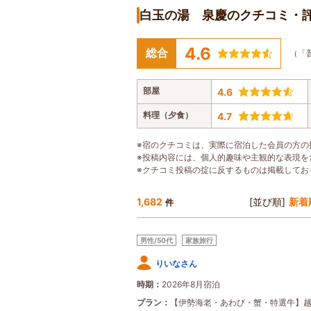
白玉の湯 泉慶のクチコミ・
4.6
総合
（「
部屋
4.6
料理（夕食）
4.7
※宿のクチコミは、実際に宿泊した会員の方の
※投稿内容には、個人的趣味や主観的な表現を
※クチコミ投稿の掟に反するものは掲載してお
1,682
[並び順]
新着
件
男性/50代
家族旅行
りいなさん
時期
2026年8月宿泊
プラン
【伊勢海老・あわび・蟹・特選牛】