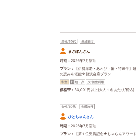
男性/60代
夫婦旅行
まさぽんさん
時期
2026年7月宿泊
プラン
【伊勢海老・あわび・蟹・特選牛】
の恵みを堪能☆贅沢会席プラン
和室
朝・夕
夕/個室利用
価格帯
30,001円以上(大人１名あたり/税込)
女性/50代
夫婦旅行
ひとちゃんさん
時期
2026年7月宿泊
プラン
【第１位受賞記念★じゃらんアワー