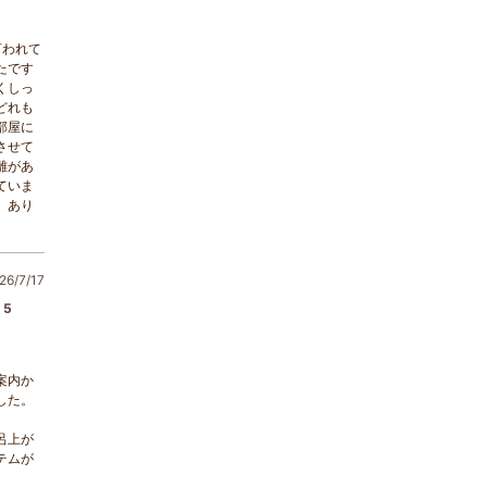
言われて
たです
くしっ
どれも
部屋に
させて
離があ
ていま
。あり
6/7/17
5
案内か
した。
呂上が
テムが