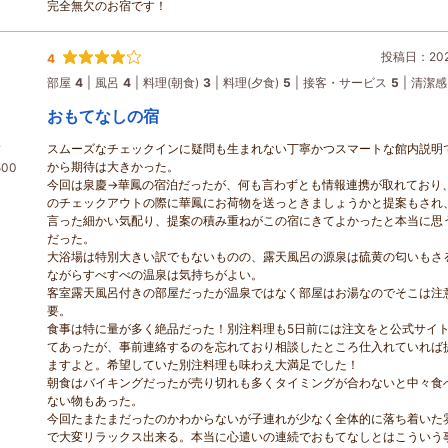
完全無欠のお宿です！
投稿日：2026
4
部屋
4
風呂
4
料理(朝食)
3
料理(夕食)
5
接客・サービス
5
清潔感
おもてなしの宿
スムーズなチェックインに疑問も生まれない丁寧かつスマートな館内説明
ド
から期待は大きかった。
00
今回は泉慶→華鳳の宿泊だったが、何も言わずとも情報連携が取れており
のチェックアウトの際に華鳳にお荷物を送っときましょうかと提案もされ
言った細かい気配り、提案の積み重ねがこの宿にきてよかったと本当に思
だった。
大浴場は特別大きい訳でもないものの、露天風呂の源泉は硫黄の匂いもさ
ながらすべすべの温泉は気持ちがよい。
客室露天風呂付きの部屋だったが温泉ではなく部屋はお湯なのでそこは注
要。
食事は特に量が多く絶品だった！別注料理も5日前には注文をと公式サイ
てあったが、事前連絡するのを忘れており相談したところ仕入れていれば
ますよと。希望していた別注料理も味わえ大満足でした！
朝食はバイキングだったが売り切れも多くタイミングが合わないと中々食
ない物もあった。
今回たまたまだったのかわからないが子連れが少なく全体的に落ち着いた
で大変リラックス出来る。本当に心遣いの連続でおもてなしとはこういう