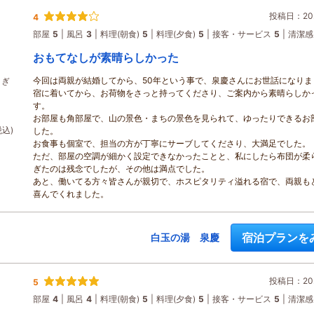
投稿日：202
4
部屋
5
風呂
3
料理(朝食)
5
料理(夕食)
5
接客・サービス
5
清潔感
おもてなしが素晴らしかった
今回は両親が結婚してから、50年という事で、泉慶さんにお世話になりま
さぎ
宿に着いてから、お荷物をさっと持ってくださり、ご案内から素晴らしか
す。
お部屋も角部屋で、山の景色・まちの景色を見られて、ゆったりできるお
税込)
した。
お食事も個室で、担当の方が丁寧にサーブしてくださり、大満足でした。
ただ、部屋の空調が細かく設定できなかったことと、私にしたら布団が柔
ぎたのは残念でしたが、その他は満点でした。
あと、働いてる方々皆さんが親切で、ホスピタリティ溢れる宿で、両親も
喜んでくれました。
宿泊プランを
白玉の湯 泉慶
投稿日：202
5
部屋
4
風呂
4
料理(朝食)
5
料理(夕食)
5
接客・サービス
5
清潔感