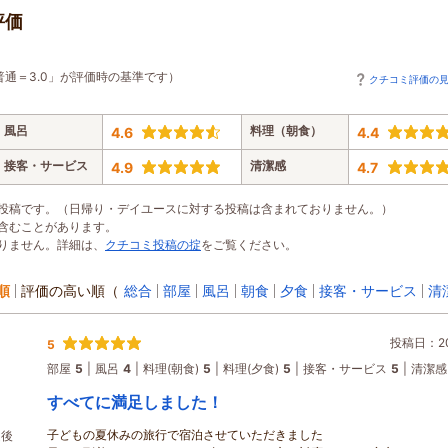
評価
普通＝3.0」が評価時の基準です）
クチコミ評価の
風呂
料理（朝食）
4.6
4.4
接客・サービス
清潔感
4.9
4.7
投稿です。（日帰り・デイユースに対する投稿は含まれておりません。）
含むことがあります。
りません。詳細は、
クチコミ投稿の掟
をご覧ください。
順
評価の高い順
（
総合
部屋
風呂
朝食
夕食
接客・サービス
清
投稿日：202
5
部屋
5
風呂
4
料理(朝食)
5
料理(夕食)
5
接客・サービス
5
清潔感
すべてに満足しました！
子どもの夏休みの旅行で宿泊させていただきました
越後