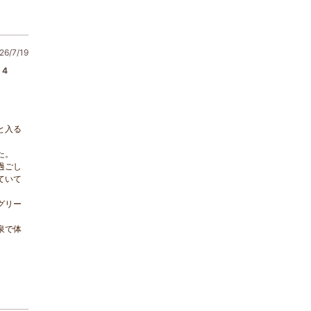
6/7/19
4
と入る
た。
過ごし
ていて
グリー
泉で体