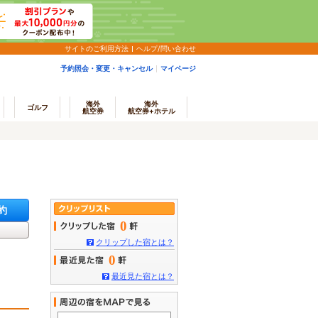
サイトのご利用方法
ヘルプ/問い合わせ
予約照会・変更・キャンセル
マイページ
海外
海外
ゴルフ
航空券
航空券+ホテル
約
0
クリップした宿とは？
0
最近見た宿とは？