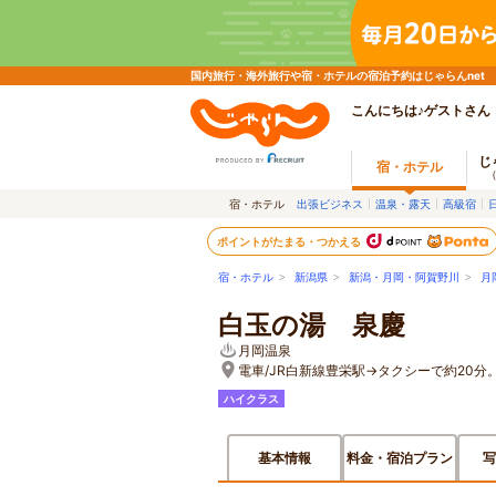
国内旅行・海外旅行や宿・ホテルの宿泊予約はじゃらんnet
こんにちは♪ゲストさん
じ
宿・ホテル
宿・ホテル
出張ビジネス
温泉・露天
高級宿
ポイントがたまる・つかえる
宿・ホテル
>
新潟県
>
新潟・月岡・阿賀野川
>
月
白玉の湯 泉慶
月岡温泉
電車/JR白新線豊栄駅→タクシーで約20分
ハイクラス
基本情報
料金・宿泊プラン
写