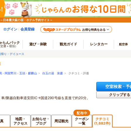
 ～日本最大級の宿・ホテル予約サイト～
ログイン
会員登録
お得な特典をみる
ゃらんパック
遊び・体験
観光ガイド
レンタカー
航空券
（交通＋宿泊）
日帰り・デイユース
岡・阿賀野川・五頭・麒麟山
>
白玉の湯 泉慶
> クチコミ・評価
空室検索・予
クリップする
。車/磐越自動車道安田IC→国道290号線を直進で約20分。
配布中
地図・
お知らせ・
クーポン
クチコミ
真
周辺観光
アクセス
ブログ
一覧
(1,682件)