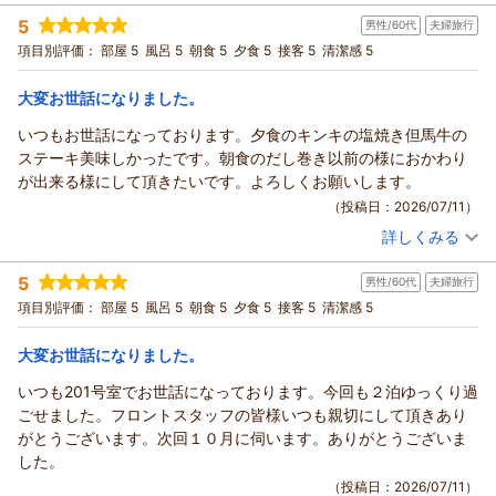
宿泊時期：
2026年06月宿泊 (友達旅行)
5
男性/60代
夫婦旅行
投稿者：
TOBEさん
(女性/50代)
宿泊プラン：
幻想的なライトアップと共にイス・テーブルで楽しむ旬会席
項目別評価：
部屋 5
風呂 5
朝食 5
夕食 5
接客 5
清潔感 5
♪ ガーデンダイニング『はなみずき』プラン
和室
朝・夕
宿泊価格帯：
21,001～22,000円(大人一人あたり/税込)
大変お世話になりました。
いつもお世話になっております。夕食のキンキの塩焼き但馬牛の
ステーキ美味しかったです。朝食のだし巻き以前の様におかわり
が出来る様にして頂きたいです。よろしくお願いします。
（投稿日：2026/07/11）
詳しくみる
宿泊時期：
2026年07月宿泊 (夫婦旅行)
投稿者：
ミルクさん
(男性/60代)
5
男性/60代
夫婦旅行
宿泊プラン：
カレンダーを要チェック♪ お子様歓迎♪ お日にち限定＆直前
割のお得な間際プラン！
和室
朝・夕
項目別評価：
部屋 5
風呂 5
朝食 5
夕食 5
接客 5
清潔感 5
宿泊価格帯：
15,001～16,000円(大人一人あたり/税込)
大変お世話になりました。
いつも201号室でお世話になっております。今回も２泊ゆっくり過
ごせました。フロントスタッフの皆様いつも親切にして頂きあり
がとうございます。次回１０月に伺います。ありがとうございま
した。
（投稿日：2026/07/11）