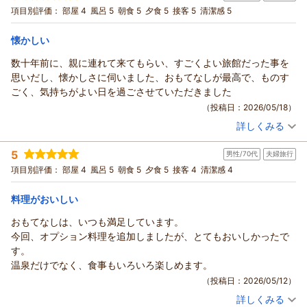
あり ※要予約
るサービスとプランをご用意できればと存じます。
和室
朝・夕
項目別評価：
部屋 4
風呂 5
朝食 5
夕食 5
接客 5
清潔感 5
宿泊価格帯：
貴重なご感想ありがとうございました。
17,001～18,000円(大人一人あたり/税込)
懐かしい
（返信日：2026/07/01）
湯村温泉 佳泉郷 井づつやからの返信
数十年前に、親に連れて来てもらい、すごくよい旅館だった事を
ピコちゃん様
思いだし、懐かしさに伺いました、おもてなしが最高で、ものす
この度は当館にご宿泊いただき誠にありがとうございました。
ごく、気持ちがよい日を過ごさせていただきました
さらにはご滞在中ご満足いただけたようで大変うれしく存じま
（投稿日：2026/05/18）
す。
詳しくみる
是非また湯村温泉にお越しの際には当館をご指名くださいま
宿泊時期：
2026年05月宿泊 (夫婦旅行)
せ。
投稿者：
ゆかりんさん
(女性/60代)
5
男性/70代
夫婦旅行
宿泊プラン：
幻想的なライトアップと共にイス・テーブルで楽しむ旬会席
ピコちゃん様の次回のご来館をスタッフ一同心よりお待ち申し
♪ ガーデンダイニング『はなみずき』プラン
和室
朝・夕
項目別評価：
部屋 4
風呂 5
朝食 5
夕食 5
接客 4
清潔感 4
上げます。
宿泊価格帯：
21,001～22,000円(大人一人あたり/税込)
（返信日：2026/07/01）
料理がおいしい
湯村温泉 佳泉郷 井づつやからの返信
おもてなしは、いつも満足しています。
ゆかりん様
今回、オプション料理を追加しましたが、とてもおいしかったで
この度は当館にご宿泊いただき誠にありがとうございました。
す。
さらにはご滞在中ご満足いただけたようで大変うれしく存じま
温泉だけでなく、食事もいろいろ楽しめます。
す。
（投稿日：2026/05/12）
これからも守るべき伝統を大切にしつつ、時代に合ったサービ
詳しくみる
スを提供できるよう邁進したいと存じます。
宿泊時期：
2026年05月宿泊 (夫婦旅行)