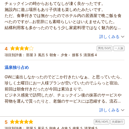
チェックインの時からおもてなしが凄く良かったです。
ミーたん様
施設内に遊ぶ場所もあり子供達も楽しめたみたいです。
この度は当館にご宿泊いただき誠にありがとうございました。
ただ、食事付きでは無かったのでホテル内の居酒屋で晩ご飯を食
さらにはご滞在中ご満足いただけたようで大変うれしく存じま
べたのですが…お世辞にも素晴らしいとはいえませんでした。
す。
結構利用客も多かったのでもう少し家庭料理ではなく魅力的なご
これからも守るべき伝統を大切にしつつ、時代に合ったサービ
飯があれば良かったです。
（投稿日：2026/05/26）
詳しくみる
スを提供できるよう邁進したいと存じます。
今後とも井づつやご愛顧のほどよろしくお願いいたします。
宿泊時期：
2026年03月宿泊 (家族旅行)
4
男性/50代
一人旅
投稿者：
ゆうさん
(男性/30代)
（返信日：2026/07/01）
宿泊プラン：
館内湯巡り＆湯上りサービス＆岩盤浴で温泉三昧♪ 楽しみ方
項目別評価：
部屋 3
風呂 5
朝食 -
夕食 -
接客 5
清潔感 4
は十人十色 『素泊まり』 プラン♪
和室
食事なし
宿泊価格帯：
17,001～18,000円(大人一人あたり/税込)
温泉独り占め
GWに遠出しなかったのでどこか行きたいなぁ、と思っていたら、
湯村温泉 佳泉郷 井づつやからの返信
珍しく土曜日にお一人様プランが空いていたのでふらっと宿泊。
ゆう様
前回は朝食付きだったが今回は素泊まりで。
この度は当館にご宿泊いただき誠にありがとうございました。
ビジネス感覚で訪問したが、チェックイン後の抹茶のサービスや
さらには新しく誕生した遊々スペースも楽しんでいただけなに
荷物を運んで貰ったりと、老舗のサービスには恐縮する。流石で
よりでした。
す。
（投稿日：2026/05/25）
しかしながら一方で、居酒屋での食事がご期待に応えることが
詳しくみる
朝晩の食事の時間を自由に出来た故、丁度他の宿泊客の食事時に
できなかったこと深くお詫び申し上げます。
宿泊時期：
2026年05月宿泊 (一人旅)
重なったのか、大浴場が私ひとり？！これだけでも値打ちがあ
この度のご指摘を真摯に受け止め、料理の質の向上に邁進する
5
男性/40代
夫婦旅行
投稿者：
らぐなさん
(男性/50代)
る。夜も朝も露天風呂でまったり出来ました。ヨカヨカ。
所存でございます。
宿泊プラン：
【平日限定】出張や一人旅＆遅めの到着におすすめ♪ ≪ビジ
項目別評価：
部屋 5
風呂 5
朝食 4
夕食 5
接客 5
清潔感 5