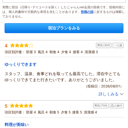
実際に宿泊（日帰り･デイユースを除く）したじゃらんnet会員の投稿です。投稿内容に
は、個人的趣味や主観的な表現を含むことがあります。
投稿の掟
に反するものは掲載し
ておりません。
宿泊プランをみる
4
男性/30代
一人旅
項目別評価：
部屋 3
風呂 4
朝食 4
夕食 4
接客 4
清潔感 3
ゆっくりできます
スタッフ、温泉、食事どれを取っても最高でした。滞在中とても
ゆっくりできてまた行きたいです。ありがとうございました。
（投稿日：2026/08/01）
詳しくみる
宿泊時期：
2026年07月宿泊 (一人旅)
投稿者：
しょうさん
(男性/30代)
5
男性/70代
恋人旅行
宿泊プラン：
館内居酒屋でご夕食『春来御膳』プラン♪ 遅めの到着におす
すめ＆1名様～ＯＫ！
シングル
朝・夕
項目別評価：
部屋 4
風呂 4
朝食 5
夕食 5
接客 5
清潔感 4
宿泊価格帯：
18,001～19,000円(大人一人あたり/税込)
料理が美味い