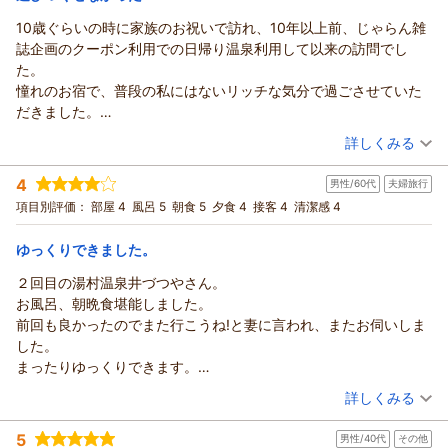
10歳ぐらいの時に家族のお祝いで訪れ、10年以上前、じゃらん雑
湯村温泉 佳泉郷 井づつやからの返信
誌企画のクーポン利用での日帰り温泉利用して以来の訪問でし
てまり様
た。
この度は当館にご宿泊いただき誠にありがとうございました。
憧れのお宿で、普段の私にはないリッチな気分で過ごさせていた
さらにはお褒めの言葉を頂戴し重ねてお礼申し上げます。
だきました。
湯村温泉は、こじんまりとした田舎の温泉地で、ゆったりのん
大浴場、湯上りサービス、マッサージ、春来茶屋、荒湯と遊び倒
（投稿日：2026/06/14）
詳しくみる
びり滞在して頂くにはもってこいの環境です。
しましたが、じろんぼでゆっくりしたり、カラオケもしたかっ
これからも湯村温泉と井づつやご愛顧のほどよろしくお願いい
宿泊時期：
2026年06月宿泊 (一人旅)
た！館内はお庭や、絵画など美術館のようで、私には時間が足り
4
男性/60代
夫婦旅行
投稿者：
たします。
ちるさん
(女性/40代)
ませんでした。
宿泊プラン：
【平日限定】出張や一人旅＆遅めの到着におすすめ♪ ≪ビジ
項目別評価：
部屋 4
風呂 5
朝食 5
夕食 4
接客 4
清潔感 4
（返信日：2026/07/01）
次は朝夕食付きで2泊できたらいいなぁ、と思います。
ネスプラン：素泊まり（食事なし）≫
シングル
食事なし
館内の施設を、従業員の皆様で綺麗に大切にメンテナンスされて
宿泊価格帯：
9,001～10,000円(大人一人あたり/税込)
ゆっくりできました。
いることも私には感じられました。ステキな時間をありがとうご
ざいました。
２回目の湯村温泉井づつやさん。
湯村温泉 佳泉郷 井づつやからの返信
お風呂、朝晩食堪能しました。
ちる様
前回も良かったのでまた行こうね!と妻に言われ、またお伺いしま
この度は当館にご宿泊いただき誠にありがとうございました。
した。
さらには、ご滞在中ご満足いただけたようで大変うれしく存じ
まったりゆっくりできます。
ます。
またお伺いしたいと思います。
（投稿日：2026/06/10）
これからも、より快適にお過ごしいただける旅館づくりに邁進
詳しくみる
する所存でございます。
宿泊時期：
2026年06月宿泊 (夫婦旅行)
是非また湯村温泉にお越しの際には当館をご指名くださいま
5
男性/40代
その他
投稿者：
しずぼーさん
(男性/60代)