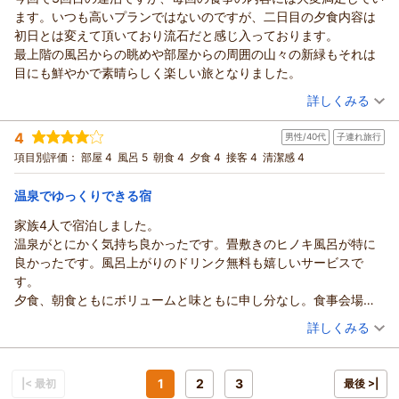
湯村温泉 佳泉郷 井づつやからの返信
ます。いつも高いプランではないのですが、二日目の夕食内容は
もろちゃん様
初日とは変えて頂いており流石だと感じ入っております。
この度は当館にご宿泊いただき誠にありがとうございました。
最上階の風呂からの眺めや部屋からの周囲の山々の新緑もそれは
さらには数ある旅館の中から貴重な記念日旅行でのご指名、重
目にも鮮やかで素晴らしく楽しい旅となりました。
ねてお礼申し上げます。
（投稿日：2026/05/10）
『何度来ても大満足です！』とのお言葉を頂戴でき大変うれし
詳しくみる
く存じます。
宿泊時期：
2026年05月宿泊 (夫婦旅行)
是非また湯村温泉にお越しの際には当館をご指名くださいま
4
男性/40代
子連れ旅行
投稿者：
りよまるさん
(男性/70代)
せ。
宿泊プラン：
カレンダーを要チェック♪ お子様歓迎♪ お日にち限定＆直前
項目別評価：
部屋 4
風呂 5
朝食 4
夕食 4
接客 4
清潔感 4
割のお得な間際プラン！
もろちゃん様の次回のご来館をスタッフ一同心よりお待ち申し
和室
朝・夕
宿泊価格帯：
上げます。
17,001～18,000円(大人一人あたり/税込)
温泉でゆっくりできる宿
（返信日：2026/05/14）
家族4人で宿泊しました。
湯村温泉 佳泉郷 井づつやからの返信
温泉がとにかく気持ち良かったです。畳敷きのヒノキ風呂が特に
りよまる様
良かったです。風呂上がりのドリンク無料も嬉しいサービスで
この度は当館にご宿泊いただき誠にありがとうございました。
す。
さらにはご滞在中ご満足いただけたようで大変うれしく存じま
夕食、朝食ともにボリュームと味ともに申し分なし。食事会場で
す。
は外国人のスタッフの方がいましたが、とても親切で気持ち良く
（投稿日：2026/05/08）
これからもお客様の声を大切にし、様々なニーズにお応えでき
詳しくみる
食事できました。湯村温泉に行く際は必ず利用したいと思い
るサービスとプランをご用意できればと存じます。
宿泊時期：
2026年05月宿泊 (子連れ旅行)
そして次回もまたリピートのご期待に応えれるよう日々邁進す
投稿者：
たけやんさん
(男性/40代)
る所存でございます。
宿泊プラン：
幻想的なライトアップと共にイス・テーブルで楽しむ旬会席
1
2
3
|< 最初
最後 >|
♪ ガーデンダイニング『はなみずき』プラン
和室
朝・夕