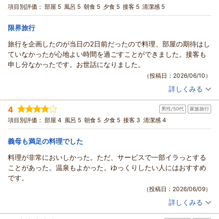
せ。
宿泊プラン：
≪期間限定のお値打ちシニアプラン≫ JR江原駅の無料送迎
項目別評価：
部屋 5
風呂 5
朝食 5
夕食 5
接客 5
清潔感 5
あり ※要予約
ちる様の次回のご来館をスタッフ一同心よりお待ち申し上げま
和室
朝・夕
宿泊価格帯：
す。
23,001～24,000円(大人一人あたり/税込)
限界旅行
（返信日：2026/07/01）
旅行を企画したのが当日の2日前だったので料理、部屋の期待はし
湯村温泉 佳泉郷 井づつやからの返信
ていなかったが心地よい時間を過ごすことができました。接客も
しずぼー様
申し分なかったです。お世話になりました。
この度は当館にご宿泊いただき誠にありがとうございました。
（投稿日：2026/06/10）
さらには、源泉温泉露天風呂付き客室と共にリピートのご期待
詳しくみる
に応えることができ、大変うれしく存じます。
宿泊時期：
2026年06月宿泊 (その他)
これからもお客様の声を大切にし、さらにご満足いただける旅
投稿者：
たかぴさん
(男性/40代)
4
館づくりに邁進する所存でございます。
男性/50代
家族旅行
宿泊プラン：
館内居酒屋でご夕食『春来御膳』プラン♪ 遅めの到着におす
すめ＆1名様～ＯＫ！
貴重なご感想ありがとうございました。
和室
朝・夕
項目別評価：
部屋 4
風呂 5
朝食 5
夕食 5
接客 3
清潔感 4
宿泊価格帯：
18,001～19,000円(大人一人あたり/税込)
（返信日：2026/07/01）
義母も満足の料理でした
湯村温泉 佳泉郷 井づつやからの返信
料理が非常においしかった。ただ、サービスで一部イラっとする
たかぴ様
ことがあった。温泉もよかった。ゆっくりしたい人にはおすすめ
この度は当館にご宿泊いただき誠にありがとうございました。
です。
さらには、お褒めの言葉を頂戴し重ねてお礼申し上げます。
（投稿日：2026/06/09）
次回もまたALL５点の評価を頂戴できるよう日々邁進する所存
詳しくみる
でございます。
宿泊時期：
2026年05月宿泊 (家族旅行)
たかぴ様の次回のご来館をスタッフ一同心よりお待ち申し上げ
投稿者：
なおさん
(男性/50代)