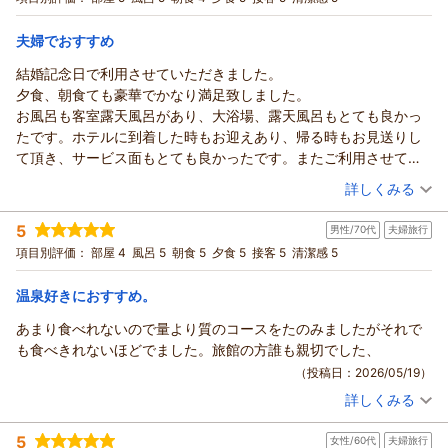
滅多に味わえない井づつやさんを体験出来て大満足な週末でし
ネスプラン：素泊まり（食事なし）≫
これからもお客様の声を大切にし、よりご満足いただける旅館
シングル
食事なし
た。感謝です。
宿泊価格帯：
づくりに励みたいと存じます。
9,001～10,000円(大人一人あたり/税込)
夫婦でおすすめ
貴重なご感想ありがとうございました。
結婚記念日で利用させていただきました。
湯村温泉 佳泉郷 井づつやからの返信
（返信日：2026/07/01）
夕食、朝食ても豪華でかなり満足致しました。
らぐな様
お風呂も客室露天風呂があり、大浴場、露天風呂もとても良かっ
この度は当館にご宿泊いただき誠にありがとうございました。
たです。ホテルに到着した時もお迎えあり、帰る時もお見送りし
さらにはご滞在中ご満足いただけたようで大変うれしく存じま
て頂き、サービス面もとても良かったです。またご利用させてい
す。
ただきます。
（投稿日：2026/05/21）
これからも努力を重ね、よりご満足いただける旅館づくりに邁
詳しくみる
進する所存でございます。
宿泊時期：
2026年05月宿泊 (夫婦旅行)
今後とも井づつやご愛顧のほどよろしくお願いいたします。
5
男性/70代
夫婦旅行
投稿者：
かずなりさん
(男性/40代)
宿泊プラン：
【嬉しい無料特典付き】≪大切な人と，特別なお部屋で，素敵
（返信日：2026/07/01）
項目別評価：
部屋 4
風呂 5
朝食 5
夕食 5
接客 5
清潔感 5
な時間を≫
和室
朝・夕
宿泊価格帯：
23,001～24,000円(大人一人あたり/税込)
温泉好きにおすすめ。
あまり食べれないので量より質のコースをたのみましたがそれで
湯村温泉 佳泉郷 井づつやからの返信
も食べきれないほどでました。旅館の方誰も親切でした、
かずなり様
（投稿日：2026/05/19）
この度は当館にご宿泊いただき誠にありがとうございました。
詳しくみる
さらにはご滞在中ご満足いただけたようで大変うれしく存じま
宿泊時期：
2026年05月宿泊 (夫婦旅行)
す。
投稿者：
ピコちゃんさん
(男性/70代)
5
これからもお客様の声を大切にし、様々なニーズにお応えでき
女性/60代
夫婦旅行
宿泊プラン：
≪期間限定のお値打ちシニアプラン≫ JR江原駅の無料送迎