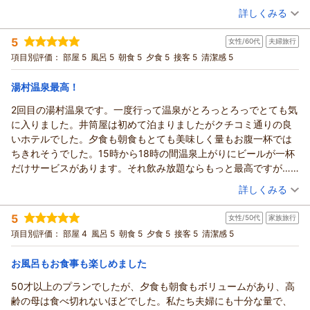
詳しくみる
宿泊時期：
2026年07月宿泊 (夫婦旅行)
投稿者：
ミルクさん
(男性/60代)
5
女性/60代
夫婦旅行
宿泊プラン：
≪期間限定のお値打ちシニアプラン≫ JR江原駅の無料送迎
あり ※要予約
和室
朝・夕
項目別評価：
部屋 5
風呂 5
朝食 5
夕食 5
接客 5
清潔感 5
宿泊価格帯：
17,001～18,000円(大人一人あたり/税込)
湯村温泉最高！
2回目の湯村温泉です。一度行って温泉がとろっとろっでとても気
に入りました。井筒屋は初めて泊まりましたがクチコミ通りの良
いホテルでした。夕食も朝食もとても美味しく量もお腹一杯では
ちきれそうでした。15時から18時の間温泉上がりにビールが一杯
だけサービスがあります。それ飲み放題ならもっと最高ですが…
チェックインの時の茶菓子とお茶、温泉あがりのグリーンティー
（投稿日：2026/06/30）
詳しくみる
と茶菓子のサービスのお心遣いが嬉しいです！
宿泊時期：
2026年06月宿泊 (夫婦旅行)
湯村温泉はインバウンドの客もほとんどいないし関西の穴場だと
5
女性/50代
家族旅行
投稿者：
ひかりくんさん
(女性/60代)
思います。又近いうちに行く予定です！
宿泊プラン：
カレンダーを要チェック♪ お子様歓迎♪ お日にち限定＆直前
項目別評価：
部屋 4
風呂 5
朝食 5
夕食 5
接客 5
清潔感 5
割のお得な間際プラン！
和室
朝・夕
宿泊価格帯：
15,001～16,000円(大人一人あたり/税込)
お風呂もお食事も楽しめました
50才以上のプランでしたが、夕食も朝食もボリュームがあり、高
湯村温泉 佳泉郷 井づつやからの返信
齢の母は食べ切れないほどでした。私たち夫婦にも十分な量で、
ひかりくん様