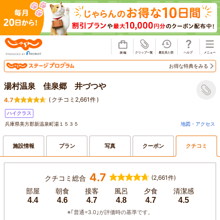
じゃらん
お得な特典をみる
湯村温泉 佳泉郷 井づつや
(
クチコミ2,661件
)
4.7
ハイクラス
兵庫県美方郡新温泉町湯１５３５
地図・アクセス
施設情報
プラン
写真
クーポン
クチコミ
4.7
クチコミ総合
(2,661件)
部屋
朝食
接客
風呂
夕食
清潔感
4.4
4.6
4.7
4.8
4.7
4.5
※｢普通=3.0｣が評価時の基準です。