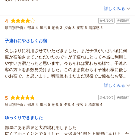
す。
この時代経費節減で、色々前とは違うんだろうなと、思っていま
（投稿日：2026/06/06）
これからもお客様の声を大切にし、様々なニーズにお応えでき
詳しくみる
したが、前と全然変わりませんでした。本当にゆっくりできて、
るサービスとプランをご用意できればと存じます。
宿泊時期：
2026年06月宿泊 (家族旅行)
帰りたくなかったです。仲居さんとのやりとりも楽しく帰り、元
貴重なご感想ありがとうございました。
4
女性/50代
夫婦旅行
投稿者：
mammy-etsu.s@docomo.ne.jpさん
(女性/70代)
気で頑張ってくださいねーって、言ったら、私が生きてるうちに
宿泊プラン：
【嬉しい無料特典付き】≪大切な人と，特別なお部屋で，素敵
（返信日：2026/07/01）
項目別評価：
部屋 4
風呂 5
朝食 3
夕食 3
接客 5
清潔感 5
また来てよ～！って大笑いでした
な時間を≫
和洋室
朝・夕
本当また行きますね！また直ぐにでも行きたい！
宿泊価格帯：
23,001～24,000円(大人一人あたり/税込)
子連れにやさしくお宿
久しぶりに利用させていただきました。まだ子供が小さい頃に何
湯村温泉 佳泉郷 井づつやからの返信
度か宿泊させていただいたのですが子連れにとって本当に利用し
この度は当館にご宿泊いただき誠にありがとうございました。
やすいお宿だったと思います。今もそれは変わらぬ様で、子連れ
さらにはお褒めの言葉を頂戴し重ねてお礼申し上げます。
客の方々を多数見受けました。このまま変わらず子連れ様に優し
これからもお客様の声を大切にし、守るべき伝統を守りつつ、
いお宿で、と思います。料理長もまだまだ現役でご健在なお姿を
時代に合わせたサービスを提供できるよう邁進する所存でござ
見れたことも良かったです。出立時には若女将かな？がずっと手
（投稿日：2026/06/01）
います。
詳しくみる
を振って下さっていたのがとても印象深かったです。楽しい一時
是非また湯村温泉にお越しの際には当館をご指名くださいま
宿泊時期：
2026年05月宿泊 (夫婦旅行)
を過ごさせていただき、本当に有難うございました。
せ。
5
男性/50代
夫婦旅行
投稿者：
maosappyonmaosさん (女性/50代)
次回のご来館をスタッフ一同心よりお待ち申し上げます。
宿泊プラン：
館内居酒屋でご夕食『春来御膳』プラン♪ 遅めの到着におす
項目別評価：
部屋 4
風呂 5
朝食 5
夕食 4
接客 5
清潔感 4
すめ＆1名様～ＯＫ！
和室
朝・夕
（返信日：2026/07/01）
宿泊価格帯：
30,001円以上(大人一人あたり/税込)
ゆっくりできました
部屋にある温泉と大浴場利用しました
湯村温泉 佳泉郷 井づつやからの返信
広くてゆっくりとできました 大浴場は1階と上層階にありました