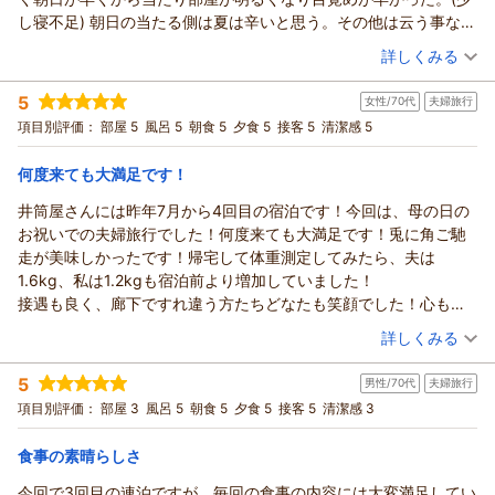
さらには、源泉温泉露天風呂付き特別室 『雅（みやび）』へ
し寝不足) 朝日の当たる側は夏は辛いと思う。その他は云う事なし
のお褒めのお言葉を頂戴し重ねてお礼申し上げます。
です。
（投稿日：2026/05/11）
当館は源泉を所有しており、湯村温泉の豊富な湯量ならではの
詳しくみる
新鮮な天然温泉を堪能いただけます。
宿泊時期：
2026年05月宿泊 (夫婦旅行)
新鮮な天然温泉は客室のお風呂はもとより洗面にも配湯してお
5
女性/70代
夫婦旅行
投稿者：
アッチャンさん
(男性/70代)
ります。
宿泊プラン：
幻想的なライトアップと共にイス・テーブルで楽しむ旬会席
項目別評価：
部屋 5
風呂 5
朝食 5
夕食 5
接客 5
清潔感 5
♪ ガーデンダイニング『はなみずき』プラン
是非また湯村の自慢の温泉でゆったり温泉三昧にお越しくださ
和室
朝・夕
宿泊価格帯：
いませ。
21,001～22,000円(大人一人あたり/税込)
何度来ても大満足です！
ちぇしゃ猫様の次回のご来館をスタッフ一同心よりお待ち申し
井筒屋さんには昨年7月から4回目の宿泊です！今回は、母の日の
湯村温泉 佳泉郷 井づつやからの返信
上げます。
お祝いでの夫婦旅行でした！何度来ても大満足です！兎に角ご馳
アッチャン様
（返信日：2026/05/14）
走が美味しかったです！帰宅して体重測定してみたら、夫は
この度は当館にご宿泊いただき誠にありがとうございました。
1.6kg、私は1.2kgも宿泊前より増加していました！
さらにはご滞在中ご満足いただけたようで大変うれしく存じま
接遇も良く、廊下ですれ違う方たちどなたも笑顔でした！心も身
す。
体も特別に癒やされました!
（投稿日：2026/05/10）
ご指摘にございましたカーテンに関しましては、
詳しくみる
本当にありがとうございました！また来たいです！
薄めのカーテンとは別の厚めの遮光カーテンの説明不足に深く
宿泊時期：
2026年05月宿泊 (夫婦旅行)
反省しております。
5
男性/70代
夫婦旅行
投稿者：
もろちゃんさん
(女性/70代)
大変申し訳ございませんでした。
宿泊プラン：
≪期間限定のお値打ちシニアプラン≫ JR江原駅の無料送迎
項目別評価：
部屋 3
風呂 5
朝食 5
夕食 5
接客 5
清潔感 3
あり ※要予約
今後指導を徹底し再発防止に努めたいと存じます。
和室
朝・夕
宿泊価格帯：
貴重なご意見とご感想ありがとうございました。
17,001～18,000円(大人一人あたり/税込)
食事の素晴らしさ
（返信日：2026/07/01）
今回で3回目の連泊ですが、毎回の食事の内容には大変満足してい