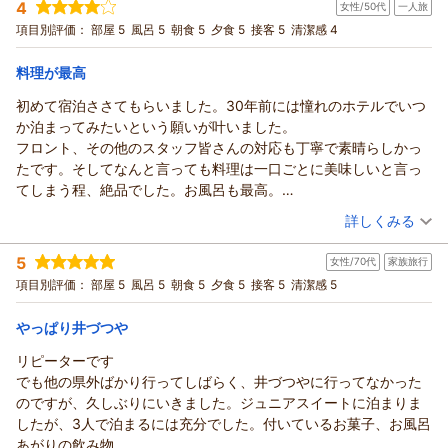
4
女性/50代
一人旅
宿泊プラン：
迷ったらこれで決まり！リピート率ＮＯ1♪ 常連のお客様御用
ます。
達の『プレミアム会席プラン』
和室
朝・夕
項目別評価：
部屋 5
風呂 5
朝食 5
夕食 5
接客 5
清潔感 4
（返信日：2026/07/01）
宿泊価格帯：
28,001～29,000円(大人一人あたり/税込)
料理が最高
湯村温泉 佳泉郷 井づつやからの返信
初めて宿泊ささてもらいました。30年前には憧れのホテルでいつ
なお様
か泊まってみたいという願いが叶いました。
この度は当館にご宿泊いただき誠にありがとうございました。
フロント、その他のスタッフ皆さんの対応も丁寧で素晴らしかっ
さらにはお褒めの言葉を頂戴し重ねてお礼申し上げます。
たです。そしてなんと言っても料理は一口ごとに美味しいと言っ
しかしながら一方でサービスで不手際があったようで深くお詫
てしまう程、絶品でした。お風呂も最高。
び申し上げます。
また必ず宿泊したいと思います。幸せな一泊二日でした。
（投稿日：2026/06/08）
詳しくみる
今後もさらに努力を重ねてサービスの向上に努める所存でござ
います。
宿泊時期：
2026年06月宿泊 (一人旅)
5
なお様の次回のご来館をスタッフ一同心よりお待ち申し上げま
女性/70代
家族旅行
投稿者：
だんちゃんさん
(女性/50代)
宿泊プラン：
ゆったり大人のひとり旅プラン♪ ひとり旅満喫【無料特典①
す。
項目別評価：
部屋 5
風呂 5
朝食 5
夕食 5
接客 5
清潔感 5
～③】付
和室
朝・夕
（返信日：2026/07/01）
宿泊価格帯：
30,001円以上(大人一人あたり/税込)
やっぱり井づつや
リピーターです
湯村温泉 佳泉郷 井づつやからの返信
でも他の県外ばかり行ってしばらく、井づつやに行ってなかった
だんちゃん様
のですが、久しぶりにいきました。ジュニアスイートに泊まりま
この度は当館にご宿泊いただき誠にありがとうございました。
したが、3人で泊まるには充分でした。付いているお菓子、お風呂
さらにはご滞在中ご満足いただけたようで大変うれしく存じま
あがりの飲み物