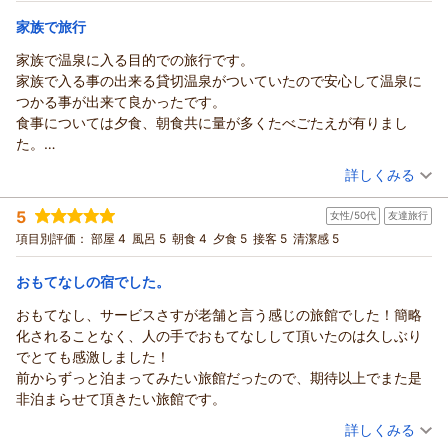
宿泊価格帯：
23,001～24,000円(大人一人あたり/税込)
家族で旅行
家族で温泉に入る目的での旅行です。
家族で入る事の出来る貸切温泉がついていたので安心して温泉に
つかる事が出来て良かったです。
食事については夕食、朝食共に量が多くたべごたえが有りまし
た。
夕食は手のこんだ料理が多く初めて体験できました。
（投稿日：2026/07/23）
詳しくみる
朝食は品数が多く満足ですね。
宿泊時期：
2026年07月宿泊 (家族旅行)
又利用したいと思います。
5
女性/50代
友達旅行
投稿者：
ききじじさん
(男性/60代)
宿泊プラン：
【嬉しい無料特典付き】≪大切な人と，特別なお部屋で，素敵
項目別評価：
部屋 4
風呂 5
朝食 4
夕食 5
接客 5
清潔感 5
な時間を≫
和洋室
朝・夕
宿泊価格帯：
23,001～24,000円(大人一人あたり/税込)
おもてなしの宿でした。
おもてなし、サービスさすが老舗と言う感じの旅館でした！簡略
化されることなく、人の手でおもてなしして頂いたのは久しぶり
でとても感激しました！
前からずっと泊まってみたい旅館だったので、期待以上でまた是
非泊まらせて頂きたい旅館です。
（投稿日：2026/07/13）
詳しくみる