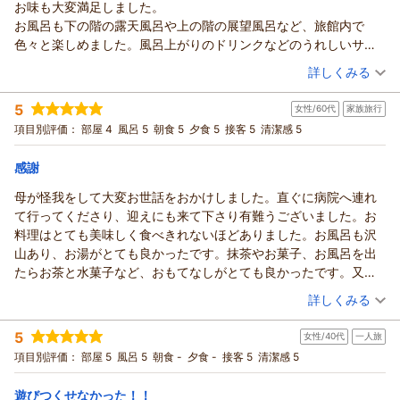
お味も大変満足しました。
この度はこの度は当館にご宿泊いただき誠にありがとうござい
お風呂も下の階の露天風呂や上の階の展望風呂など、旅館内で
ました。
色々と楽しめました。風呂上がりのドリンクなどのうれしいサー
さらにはご滞在中ご満足いただけたようで大変うれしく存じま
ビスもあり、また来たいねと家族内で話しています。
（投稿日：2026/06/29）
す。
詳しくみる
湯村温泉の泉質も気に入って頂けなによりでした。
宿泊時期：
2026年06月宿泊 (家族旅行)
湯村温泉は賑やかな観光地ではなく、田舎のこじんまりとした
5
女性/60代
家族旅行
投稿者：
ミサさん
(女性/50代)
温泉地ですが、
宿泊プラン：
≪期間限定のお値打ちシニアプラン≫ JR江原駅の無料送迎
項目別評価：
部屋 4
風呂 5
朝食 5
夕食 5
接客 5
清潔感 5
あり ※要予約
のんびりお過ごしいただくにはオススメの環境です。
和室
朝・夕
宿泊価格帯：
是非次回もまた日頃の喧騒を忘れてゆったりお過ごし頂ければ
17,001～18,000円(大人一人あたり/税込)
感謝
幸いです。
母が怪我をして大変お世話をおかけしました。直ぐに病院へ連れ
湯村温泉 佳泉郷 井づつやからの返信
ひかりくん様の次回のご来館をスタッフ一同心よりお待ち申し
て行ってくださり、迎えにも来て下さり有難うございました。お
上げます。
ミサ様
料理はとても美味しく食べきれないほどありました。お風呂も沢
この度は当館にご宿泊いただき誠にありがとうございました。
（返信日：2026/07/02）
山あり、お湯がとても良かったです。抹茶やお菓子、お風呂を出
さらにはお褒めの言葉を頂戴し重ねてお礼申し上げます。
たらお茶と水菓子など、おもてなしがとても良かったです。又、
これからも『不易流行』をテーマに、旅館の良き伝統を守りつ
行きたいです。
（投稿日：2026/06/21）
つ、新しい時代に合ったサービスを提供できるよう邁進する所
詳しくみる
存でございます。
宿泊時期：
2026年06月宿泊 (家族旅行)
今後とも井づつやご愛顧の程よろしくお願いいたします。
5
女性/40代
一人旅
投稿者：
てまりさん
(女性/60代)
宿泊プラン：
温泉旅館で”女子会” 気の合う女子仲間集合！！
（返信日：2026/07/01）
項目別評価：
部屋 5
風呂 5
朝食 -
夕食 -
接客 5
清潔感 5
和室
朝・夕
遊びつくせなかった！！
宿泊価格帯：
18,001～19,000円(大人一人あたり/税込)