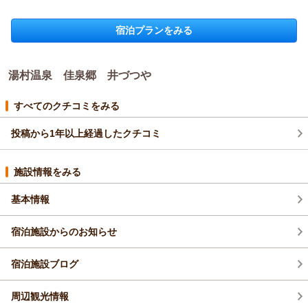
貴重なご感想ありがとうございました。
宿泊価格帯：
23,001～24,000円(大人一人あたり/税込)
（返信日：2026/05/14）
宿泊プランをみる
湯村温泉 佳泉郷 井づつやからの返信
たけやん様
湯村温泉 佳泉郷 井づつや
この度は当館にご宿泊いただき誠にありがとうございました。
さらには、ご滞在中ご満足いただけたようで大変うれしく存じ
ます。
すべてのクチコミをみる
特に温泉と湯上がりサービスが気に入っていただけなによりで
した。
投稿から1年以上経過したクチコミ
これからもお客様の声を大切にし、より快適にお過ごしいただ
ける旅館づくりに邁進する所存でございます。
施設情報をみる
是非また湯村温泉にお越しの際には当館をご指名くださいま
せ。
基本情報
たけやん様の次回のご来館をスタッフ一同心よりお待ち申し上
げます。
宿泊施設からのお知らせ
（返信日：2026/05/14）
宿泊施設ブログ
周辺観光情報