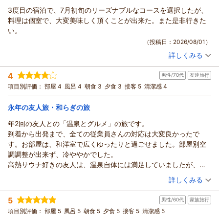
3度目の宿泊で、7月初旬のリーズナブルなコースを選択したが、
料理は個室で、大変美味しく頂くことが出来た。また是非行きた
い。
（投稿日：2026/08/01）
詳しくみる
宿泊時期：
2026年07月宿泊 (恋人旅行)
投稿者：
Paboちゃんさん
(男性/70代)
4
男性/70代
友達旅行
宿泊プラン：
カレンダーを要チェック♪ お子様歓迎♪ お日にち限定＆直前
割のお得な間際プラン！
和室
朝・夕
項目別評価：
部屋 4
風呂 4
朝食 3
夕食 3
接客 5
清潔感 4
宿泊価格帯：
15,001～16,000円(大人一人あたり/税込)
永年の友人旅・和らぎの旅
年2回の友人との「温泉とグルメ」の旅です。
到着から出発まで、全ての従業員さんの対応は大変良かったで
す。お部屋は、和洋室で広くゆったりと過ごせました。部屋別空
調調整が出来ず、冷ややかでした。
高熱サウナ好きの友人は、温泉自体には満足していましたが、低
温サウナ（温泉）だったので少し気落ちしていました。でも、2回
（投稿日：2026/07/24）
詳しくみる
は利用したので気に入ったかも。
宿泊時期：
2026年07月宿泊 (友達旅行)
5
男性/60代
家族旅行
投稿者：
馬場太郎さん
(男性/70代)
宿泊プラン：
≪期間限定のお値打ちシニアプラン≫ JR江原駅の無料送迎
項目別評価：
部屋 5
風呂 5
朝食 5
夕食 5
接客 5
清潔感 5
あり ※要予約
和洋室
朝・夕