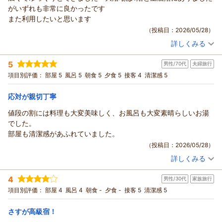
maosappyonmaos様
がいずれも非常に良かったです
この度は当館にご宿泊いただき誠にありがとうございました。
また利用したいと思います
さらには、ご滞在中ご満足いただけたようで大変うれしく存じ
（投稿日：2026/05/28）
ます。
詳しくみる
これからも、より快適にお過ごしいただける旅館づくりに邁進
宿泊時期：
2026年05月宿泊 (夫婦旅行)
する所存でございます。
投稿者：
しゅうちゃんさん
(男性/50代)
5
是非また湯村温泉にお越しの際には当館をご指名くださいま
男性/70代
夫婦旅行
宿泊プラン：
【嬉しい無料特典付き】≪大切な人と，特別なお部屋で，素敵
な時間を≫
せ。
和室
朝・夕
項目別評価：
部屋 5
風呂 5
朝食 5
夕食 5
接客 4
清潔感 5
宿泊価格帯：
次回のご来館をスタッフ一同心よりお待ち申し上げます。
26,001～27,000円(大人一人あたり/税込)
応対が親切丁寧
（返信日：2026/07/01）
湯村温泉 佳泉郷 井づつやからの返信
値段の割には料理も大変美味しく、お風呂も大変素晴らしいお湯
しゅうちゃん様
でした。
この度は当館にご宿泊いただき誠にありがとうございました。
部屋も清潔感があふれていました。
さらにはご滞在中ご満足いただけたようで大変うれしく存じま
（投稿日：2026/05/28）
す。
詳しくみる
これからもお客様の声を大切にし、さらにご満足いただける旅
宿泊時期：
2026年05月宿泊 (夫婦旅行)
館づくりに邁進する所存でございます。
投稿者：
ミーたんさん
(男性/70代)
4
男性/30代
家族旅行
宿泊プラン：
館内居酒屋でご夕食『春来御膳』プラン♪ 遅めの到着におす
貴重なご感想ありがとうございました。
すめ＆1名様～ＯＫ！
ツイン
朝・夕
項目別評価：
部屋 4
風呂 4
朝食 -
夕食 -
接客 5
清潔感 5
（返信日：2026/07/01）
宿泊価格帯：
18,001～19,000円(大人一人あたり/税込)
さすが高級宿！
湯村温泉 佳泉郷 井づつやからの返信