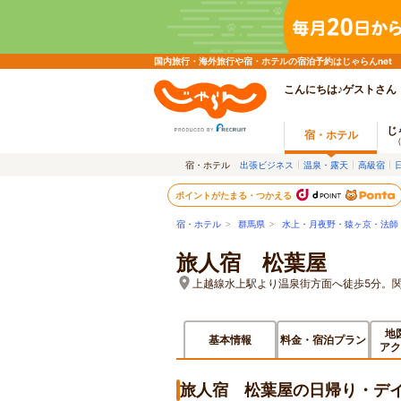
国内旅行・海外旅行や宿・ホテルの宿泊予約はじゃらんnet
こんにちは♪ゲストさん
じ
宿・ホテル
宿・ホテル
出張ビジネス
温泉・露天
高級宿
ポイントがたまる・つかえる
宿・ホテル
>
群馬県
>
水上・月夜野・猿ヶ京・法師
旅人宿 松葉屋
上越線水上駅より温泉街方面へ徒歩5分。関
地
基本情報
料金・宿泊プラン
アク
旅人宿 松葉屋の日帰り・デ