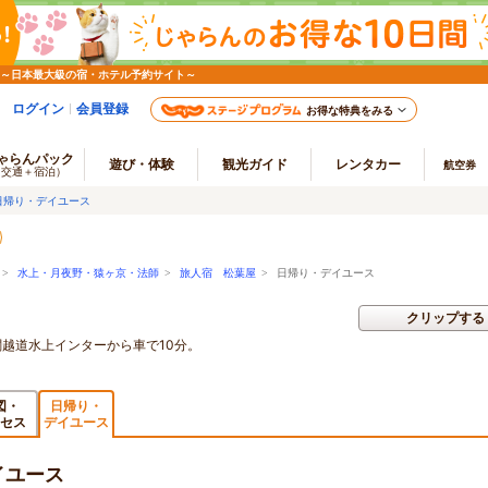
 ～日本最大級の宿・ホテル予約サイト～
ログイン
会員登録
お得な特典をみる
ゃらんパック
遊び・体験
観光ガイド
レンタカー
航空券
（交通＋宿泊）
日帰り・デイユース
>
水上・月夜野・猿ヶ京・法師
>
旅人宿 松葉屋
> 日帰り・デイユース
クリップする
越道水上インターから車で10分。
図・
日帰り・
セス
デイユース
イユース