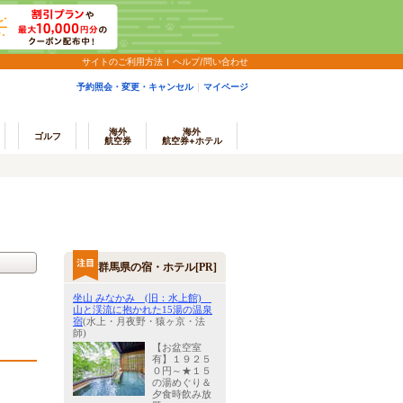
サイトのご利用方法
ヘルプ/問い合わせ
予約照会・変更・キャンセル
マイページ
海外
海外
ゴルフ
航空券
航空券+ホテル
群馬県の宿・ホテル[PR]
坐山 みなかみ (旧：水上館)
山と渓流に抱かれた15湯の温泉
宿
(水上・月夜野・猿ヶ京・法
師)
【お盆空室
有】１９２５
０円～★１５
の湯めぐり＆
夕食時飲み放