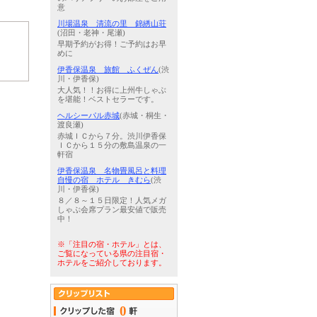
意
川場温泉 清流の里 錦綉山荘
(沼田・老神・尾瀬)
早期予約がお得！ご予約はお早
めに
伊香保温泉 旅館 ふくぜん
(渋
川・伊香保)
大人気！！お得に上州牛しゃぶ
を堪能！ベストセラーです。
ヘルシーパル赤城
(赤城・桐生・
渡良瀬)
赤城ＩＣから７分。渋川伊香保
ＩＣから１５分の敷島温泉の一
軒宿
伊香保温泉 名物畳風呂と料理
自慢の宿 ホテル きむら
(渋
川・伊香保)
８／８～１５日限定！人気メガ
しゃぶ会席プラン最安値で販売
中！
※「注目の宿・ホテル」とは、
ご覧になっている県の注目宿・
ホテルをご紹介しております。
0