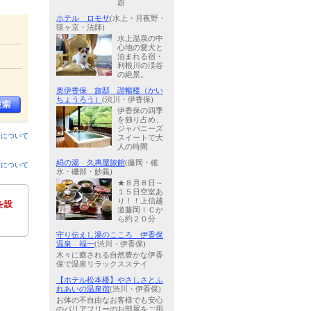
題
ホテル ロモサ
(水上・月夜野・
猿ヶ京・法師)
水上温泉の中
心地の愛犬と
泊まれる宿・
利根川の渓谷
の絶景。
奥伊香保 旅邸 諧暢楼（かい
ちょうろう）
(渋川・伊香保)
伊香保の四季
を独り占め、
ジャパニーズ
ンについて
スイートで大
人の時間
絹の湯 久惠屋旅館
(藤岡・碓
金について
氷・磯部・妙義)
★８月８日～
１５日空室あ
り！！上信越
を設
道藤岡ＩＣか
ら約２０分
守り伝えし湯のこころ 伊香保
温泉 福一
(渋川・伊香保)
木々に癒される自然豊かな伊香
保で温泉リラックスステイ
【ホテル松本楼】やさしさとふ
れあいの温泉宿
(渋川・伊香保)
お体の不自由なお客様でも安心
のバリアフリーのお部屋をご用