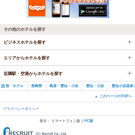
その他のホテルを探す
ビジネスホテルを探す
エリアからホテルを探す
長崎県
近隣駅・空港からホテルを探す
島原・雲仙・小浜
長崎県
宿・ホテル
長崎県
島原・雲仙・小浜
雲仙・小浜
雲仙小浜温泉 
雲仙・小浜
島原・雲仙・小浜
島原港駅
このページのTOPへ
▲
雲仙・小浜
三会駅
プライバシーポリシー
島原駅
表示：
スマートフォン版
PC版
(C) Recruit Co., Ltd.