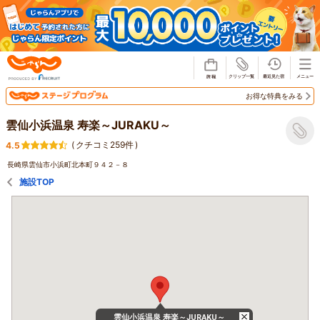
じゃらん
お得な特典をみる
雲仙小浜温泉 寿楽～JURAKU～
(
クチコミ259件
)
4.5
長崎県雲仙市小浜町北本町９４２－８
施設TOP
雲仙小浜温泉 寿楽～JURAKU～