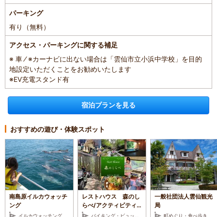
パーキング
有り（無料）
アクセス・パーキングに関する補足
※ 車 ⁄ ※カーナビに出ない場合は「雲仙市立小浜中学校」を目的
地設定いただくことをお勧めいたします
※EV充電スタンド有
宿泊プランを見る
おすすめの遊び・体験スポット
南島原イルカウォッチ
レストハウス 森のし
一般社団法人雲仙観光
ング
らべ/アクティビティ
局
プラネット雲仙
イルカウォッチング
バイキング・ビュッフェ・ホテルレストラン
町めぐり・食べ歩き