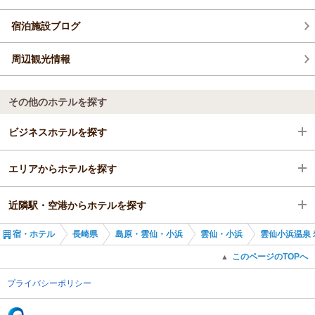
宿泊施設ブログ
周辺観光情報
その他のホテルを探す
ビジネスホテルを探す
エリアからホテルを探す
長崎県
近隣駅・空港からホテルを探す
島原・雲仙・小浜
長崎県
宿・ホテル
長崎県
島原・雲仙・小浜
雲仙・小浜
雲仙小浜温泉 
雲仙・小浜
島原・雲仙・小浜
島原港駅
このページのTOPへ
▲
雲仙・小浜
三会駅
プライバシーポリシー
(C) Recruit Co., Ltd.
島原駅