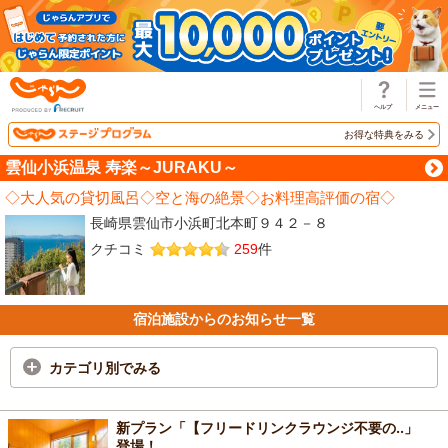
じゃらん
お得な特典をみる
雲仙小浜温泉 寿楽～JURAKU～
◇大人気の貸切風呂◇空と海の絶景◇お料理高評価の宿◇
長崎県雲仙市小浜町北本町９４２－８
クチコミ
259
件
宿泊施設からのお知らせ一覧
カテゴリ別でみる
新プラン「【フリードリンクラウンジ不要の..」
登場！