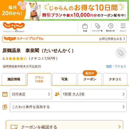
じゃらん
お得な特典をみる
原鶴温泉 泰泉閣（たいせんかく）
(
クチコミ1,167件
)
4.3
福岡県朝倉市杷木大字志波20
地図・アクセス
配布中
プラン
施設情報
写真
クーポン
クチコミ
178件
日付未定
1部屋 大人2名
こだわり条件を追加する
クーポンを確認する