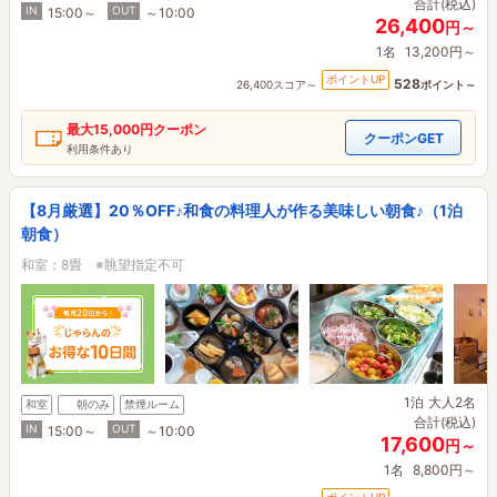
合計(税込)
IN
OUT
15:00～
～10:00
26,400
円～
1名
13,200円～
ポイントUP
528
26,400スコア～
ポイント～
最大
15,000円
クーポン
クーポンGET
利用条件あり
【8月厳選】20％OFF♪和食の料理人が作る美味しい朝食♪（1泊
朝食）
和室：8畳 ※眺望指定不可
1泊
大人2名
和室
朝のみ
禁煙ルーム
合計(税込)
IN
OUT
15:00～
～10:00
17,600
円～
1名
8,800円～