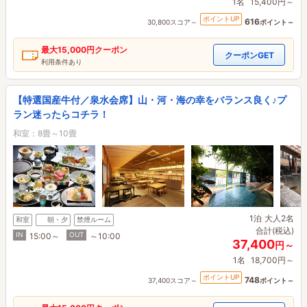
1名
15,400円～
ポイントUP
616
30,800スコア～
ポイント～
最大
15,000円
クーポン
クーポンGET
利用条件あり
【特選国産牛付／泉水会席】山・河・海の幸をバランス良く♪プ
ラン迷ったらコチラ！
和室：8畳～10畳
1泊
大人2名
和室
朝・夕
禁煙ルーム
合計(税込)
IN
OUT
15:00～
～10:00
37,400
円～
1名
18,700円～
ポイントUP
748
37,400スコア～
ポイント～