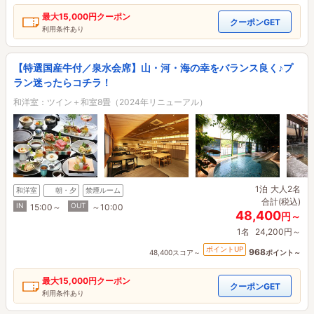
最大
15,000円
クーポン
クーポンGET
利用条件あり
【特選国産牛付／泉水会席】山・河・海の幸をバランス良く♪プ
ラン迷ったらコチラ！
和洋室：ツイン＋和室8畳（2024年リニューアル）
1泊
大人2名
和洋室
朝・夕
禁煙ルーム
合計(税込)
IN
OUT
15:00～
～10:00
48,400
円～
1名
24,200円～
ポイントUP
968
48,400スコア～
ポイント～
最大
15,000円
クーポン
クーポンGET
利用条件あり