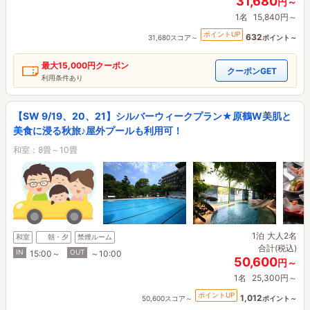
31,680
円～
1名
15,840円～
ポイントUP
632
31,680スコア～
ポイント～
最大
15,000円
クーポン
クーポンGET
利用条件あり
【SW 9/19、20、21】シルバーウィークプラン★原鶴W美肌と
美食に浸る秋旅♪屋外プールも利用可！
和室：8畳～10畳
1泊
大人2名
和室
朝・夕
禁煙ルーム
合計(税込)
IN
OUT
15:00～
～10:00
50,600
円～
1名
25,300円～
ポイントUP
1,012
50,600スコア～
ポイント～