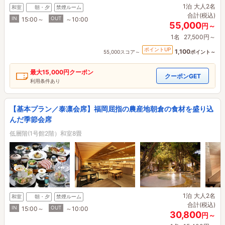
1泊
大人2名
和室
朝・夕
禁煙ルーム
合計(税込)
IN
OUT
15:00～
～10:00
55,000
円～
1名
27,500円～
ポイントUP
1,100
55,000スコア～
ポイント～
最大
15,000円
クーポン
クーポンGET
利用条件あり
【基本プラン／泰凛会席】福岡屈指の農産地朝倉の食材を盛り込
んだ季節会席
低層階(1号館2階）和室8畳
1泊
大人2名
和室
朝・夕
禁煙ルーム
合計(税込)
IN
OUT
15:00～
～10:00
30,800
円～