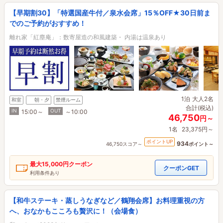
【早期割30】「特選国産牛付／泉水会席」15％OFF★30日前ま
でのご予約がおすすめ！
離れ家「紅塵庵」：数寄屋造の和風建築・ 内湯は温泉あり
1泊
大人2名
和室
朝・夕
禁煙ルーム
合計(税込)
IN
OUT
15:00～
～10:00
46,750
円～
1名
23,375円～
ポイントUP
934
46,750スコア～
ポイント～
最大
15,000円
クーポン
クーポンGET
利用条件あり
【和牛ステーキ・蒸しうなぎなど／鶴翔会席】お料理重視の方
へ、おなかもこころも贅沢に！（会場食）