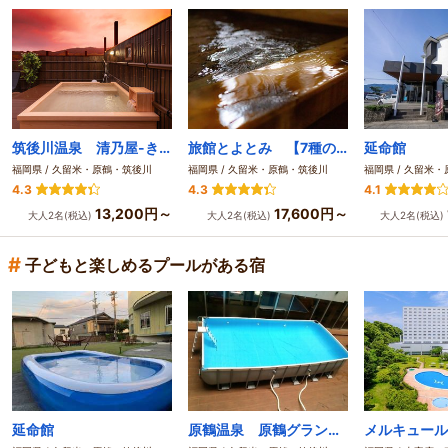
筑後川温泉 清乃屋-きよのや- 自家源泉掛け流しの宿
旅館とよとみ 【7種の湯めぐりを愉しむ隠れ宿】
延命館
福岡県 / 久留米・原鶴・筑後川
福岡県 / 久留米・原鶴・筑後川
福岡県 / 久留米
4.3
4.3
4.1
13,200円～
17,600円～
大人2名(税込)
大人2名(税込)
大人2名(税込)
#
子どもと楽しめるプールがある宿
延命館
原鶴温泉 原鶴グランドスカイホテル（BBHホテルグループ）