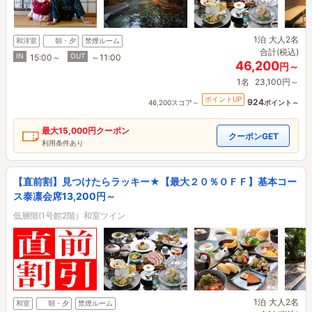
1泊
大人2名
和洋室
朝・夕
禁煙ルーム
合計(税込)
IN
OUT
15:00～
～11:00
46,200
円～
1名
23,100円～
ポイントUP
924
46,200スコア～
ポイント～
最大
15,000円
クーポン
クーポンGET
利用条件あり
【直前割】見つけたらラッキー★【最大２０％ＯＦＦ】基本コー
ス泰凛会席13,200円～
低層階(1号館2階）和室ツイン
1泊
大人2名
和室
朝・夕
禁煙ルーム