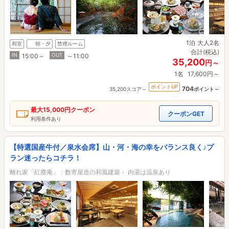
1泊
大人2名
和室
朝・夕
禁煙ルーム
合計(税込)
IN
OUT
15:00～
～11:00
35,200
円～
1名
17,600円～
ポイントUP
704
35,200スコア～
ポイント～
最大
15,000円
クーポン
クーポンGET
利用条件あり
【特選国産牛付／泉水会席】山・河・海の幸をバランス良く♪プ
ラン迷ったらコチラ！
離れ家「紅塵庵」：数寄屋造の和風建築・ 内湯は温泉あり