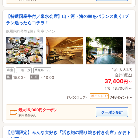
【特選国産牛付／泉水会席】山・河・海の幸をバランス良く♪プ
ラン迷ったらコチラ！
低層階(1号館2階）和室ツイン
1泊
大人2名
和室
朝・夕
禁煙ルーム
合計(税込)
IN
OUT
15:00～
～10:00
37,400
円～
1名
18,700円～
ポイントUP
748
37,400スコア～
ポイント～
最大
15,000円
クーポン
クーポンGET
利用条件あり
【期間限定】みんな大好き『活き鮑の踊り焼き付き会席』がおト