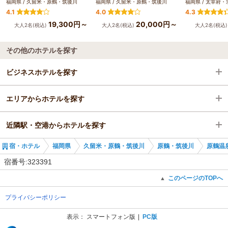
福岡県 / 久留米・原鶴・筑後川
福岡県 / 久留米・原鶴・筑後川
福岡県 / 太宰府・
4.1
4.0
4.3
19,300円～
20,000円～
大人2名(税込)
大人2名(税込)
大人2名(税込
その他のホテルを探す
ビジネスホテルを探す
エリアからホテルを探す
福岡県
近隣駅・空港からホテルを探す
久留米・原鶴・筑後川
福岡県
宿・ホテル
福岡県
久留米・原鶴・筑後川
原鶴・筑後川
原鶴温
原鶴・筑後川
久留米・原鶴・筑後川
うきは駅
宿番号:323391
筑後吉井駅
原鶴・筑後川
筑後吉井駅
このページのTOPへ
▲
プライバシーポリシー
筑後吉井駅
筑後大石駅
表示：
スマートフォン版
PC版
(C) Recruit Co., Ltd.