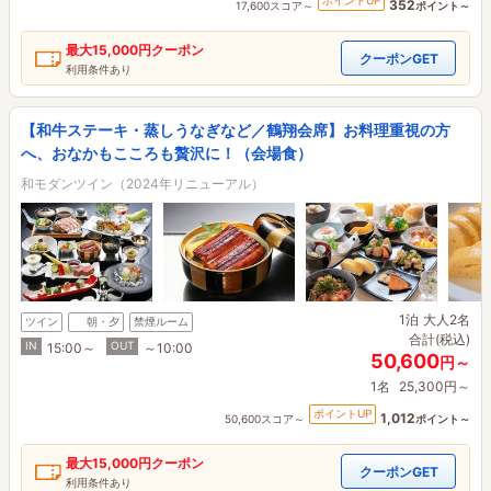
ポイントUP
352
17,600スコア～
ポイント～
最大
15,000円
クーポン
クーポンGET
利用条件あり
【和牛ステーキ・蒸しうなぎなど／鶴翔会席】お料理重視の方
へ、おなかもこころも贅沢に！（会場食）
和モダンツイン（2024年リニューアル）
1泊
大人2名
ツイン
朝・夕
禁煙ルーム
合計(税込)
IN
OUT
15:00～
～10:00
50,600
円～
1名
25,300円～
ポイントUP
1,012
50,600スコア～
ポイント～
最大
15,000円
クーポン
クーポンGET
利用条件あり