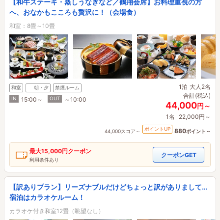
【和牛ステーキ・蒸しうなぎなど／鶴翔会席】お料理重視の方
へ、おなかもこころも贅沢に！（会場食）
和室：8畳～10畳
1泊
大人2名
和室
朝・夕
禁煙ルーム
合計(税込)
IN
OUT
15:00～
～10:00
44,000
円～
1名
22,000円～
ポイントUP
880
44,000スコア～
ポイント～
最大
15,000円
クーポン
クーポンGET
利用条件あり
【訳ありプラン】リーズナブルだけどちょっと訳がありまして…
宿泊はカラオケルーム！
カラオケ付き和室12畳（眺望なし）