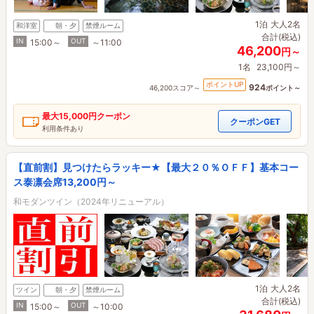
1泊
大人2名
和洋室
朝・夕
禁煙ルーム
合計(税込)
IN
OUT
15:00～
～11:00
46,200
円～
1名
23,100円～
ポイントUP
924
46,200スコア～
ポイント～
最大
15,000円
クーポン
クーポンGET
利用条件あり
【直前割】見つけたらラッキー★【最大２０％ＯＦＦ】基本コー
ス泰凛会席13,200円～
和モダンツイン（2024年リニューアル）
1泊
大人2名
ツイン
朝・夕
禁煙ルーム
合計(税込)
IN
OUT
15:00～
～10:00