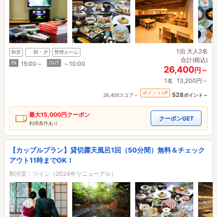
1泊
大人2名
和室
朝・夕
禁煙ルーム
合計(税込)
IN
OUT
15:00～
～10:00
26,400
円～
1名
13,200円～
ポイントUP
528
26,400スコア～
ポイント～
最大
15,000円
クーポン
クーポンGET
利用条件あり
【カップルプラン】貸切露天風呂1回（50分間）無料＆チェック
アウト11時までOK！
和洋室：ツイン（2024年リニューアル）