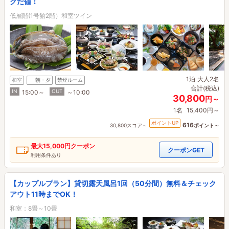
クだ値！
低層階(1号館2階）和室ツイン
1泊
大人2名
和室
朝・夕
禁煙ルーム
合計(税込)
IN
OUT
15:00～
～10:00
30,800
円～
1名
15,400円～
ポイントUP
616
30,800スコア～
ポイント～
最大
15,000円
クーポン
クーポンGET
利用条件あり
【カップルプラン】貸切露天風呂1回（50分間）無料＆チェック
アウト11時までOK！
和室：8畳～10畳