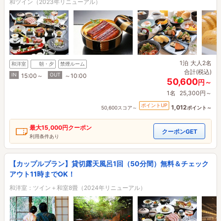
和ツイン（2023年リニューアル）
1泊
大人2名
和洋室
朝・夕
禁煙ルーム
合計(税込)
IN
OUT
15:00～
～10:00
50,600
円～
1名
25,300円～
ポイントUP
1,012
50,600スコア～
ポイント～
最大
15,000円
クーポン
クーポンGET
利用条件あり
【カップルプラン】貸切露天風呂1回（50分間）無料＆チェック
アウト11時までOK！
和洋室：ツイン＋和室8畳（2024年リニューアル）