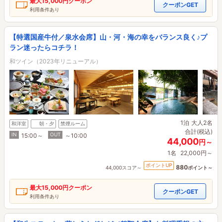
最大
15,000円
クーポン
クーポンGET
利用条件あり
【特選国産牛付／泉水会席】山・河・海の幸をバランス良く♪プ
ラン迷ったらコチラ！
和ツイン（2023年リニューアル）
1泊
大人2名
和洋室
朝・夕
禁煙ルーム
合計(税込)
IN
OUT
15:00～
～10:00
44,000
円～
1名
22,000円～
ポイントUP
880
44,000スコア～
ポイント～
最大
15,000円
クーポン
クーポンGET
利用条件あり