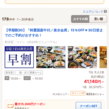
スコアについて
178
おすすめ順
安い順
件中
1
～
20
件表示
【早期割30】「特選国産牛付／泉水会席」15％OFF★30日前ま
でのご予約がおすすめ！
和洋室：ツイン（2024年リニューアル）
1泊
大人2名
和洋室
朝・夕
禁煙ルーム
合計(税込)
IN
OUT
15:00～
～10:00
41,140
円～
1名
20,570円～
ポイントUP
822
41,140スコア～
ポイント～
最大
15,000円
クーポン
クーポンGET
利用条件あり