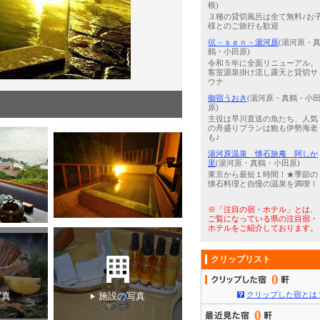
根)
３種の貸切風呂は全て無料♪お
様とのご旅行も歓迎
巛－ｓｅｎ－湯河原
(湯河原・
鶴・小田原)
令和５年に全面リニューアル。
客室源泉掛け流し露天と貸切サ
ウナ
御宿うおき
(湯河原・真鶴・小
3
/
5
地魚、鯵の磯焼き！
原)
主役は早川直送の魚たち、人気
の舟盛りプランは鮑も伊勢海老
も♪
湯河原温泉 懐石旅庵 阿しか
里
(湯河原・真鶴・小田原)
東京から最短１時間！★季節の
懐石料理と自慢の温泉を満喫！
※「注目の宿・ホテル」とは、
ご覧になっている県の注目宿・
ホテルをご紹介しております。
クリップリスト
0
クリップした宿とは
写真
施設の写真
0