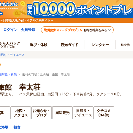
 ～日本最大級の宿・ホテル予約サイト～
ログイン
会員登録
お得な特典をみる
ゃらんパック
遊び・体験
観光ガイド
レンタカー
航空券
（交通＋宿泊）
日帰り・デイユース
湯河原・真鶴
> 蜜柑の花咲く丘の宿 旅館 幸太荘
旅館 幸太荘
原駅より。 バス天保山経由、白沼田（15分）下車徒歩2分。タクシー１0分。
地図・
お知らせ・
日帰り・
クチコミ
真
周辺観光
アクセス
ブログ
デイユース
(34件)
大浴場
朝食