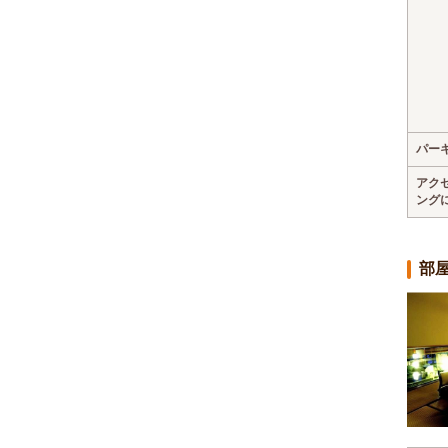
パー
アク
ング
部