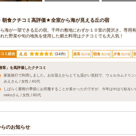
・朝食クチコミ高評価★全室から海が見える丘の宿
から海が一望できる丘の宿。千坪の敷地にわずか１０室の贅沢さ。専用
された野菜や旬の地魚を使用した郷土料理はクチコミでも大人気！
4.6
チコミ総合
(34件)
接客
朝食
夕食
高評価
高評価
高評価
接客」を高評価したクチコミ
みえさん / 女性 / 40代
nekoさん / 女性 / 60代
からのお知らせ