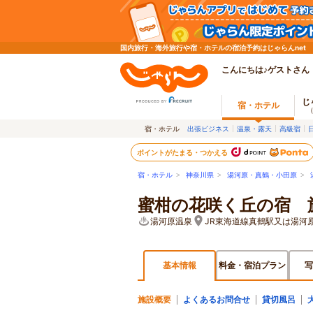
国内旅行・海外旅行や宿・ホテルの宿泊予約はじゃらんnet
こんにちは♪ゲストさん
じ
宿・ホテル
宿・ホテル
出張ビジネス
温泉・露天
高級宿
ポイントがたまる・つかえる
宿・ホテル
>
神奈川県
>
湯河原・真鶴・小田原
>
蜜柑の花咲く丘の宿 
湯河原温泉
JR東海道線真鶴駅又は湯河
基本情報
料金・宿泊プラン
写
施設概要
よくあるお問合せ
貸切風呂