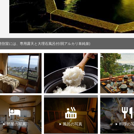
特別室には、専用露天と大理石風呂付(弱アルカリ単純泉)
部屋の写真
風呂の写真
料理の