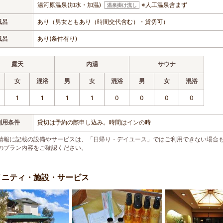
湯河原温泉(加水・加温)
※人工温泉含まず
温泉掛け流し
風呂
あり（男女ともあり（時間交代含む）・貸切可）
風呂
あり(条件有り)
露天
内湯
サウナ
女
混浴
男
女
混浴
男
女
混浴
1
1
1
1
0
0
0
0
利用条件
貸切は予約の際申し込み。時間はインの時
情報に記載の設備やサービスは、「日帰り・デイユース」ではご利用できない場合
のプラン内容をご確認ください。
メニティ・施設・サービス