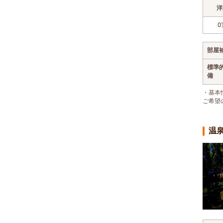
洋
0
部屋
標準
備
・基本
ご希望
温