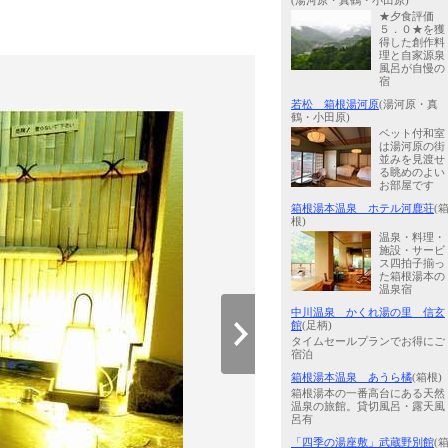
(湯河原・真鶴・小田原)
★夕食評価
５．０★を獲
得した創作料
理と自家源泉
風呂が自慢の
宿
若松 箱根湯河原
(湯河原・真
鶴・小田原)
ベット付和室
は湯河原の街
並みを見渡せ
る眺めのよい
お部屋です
箱根湯本温泉 ホテル河鹿荘
(
根)
温泉・料理・
施設・サービ
ス四拍子揃っ
た箱根湯本の
温泉宿
中川温泉 かくれ湯の里 信玄
館
(足柄)
タイムセールプランでお得にご
宿泊
箱根湯本温泉 あうら橘
(箱根)
箱根湯本の一番高台にある天然
温泉の旅館。貸切風呂・露天風
呂有
「四季の湯座敷」武蔵野別館
(