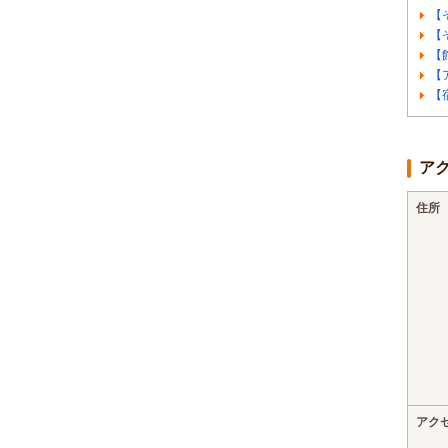
【
【
【
【
【
ア
住所
アク