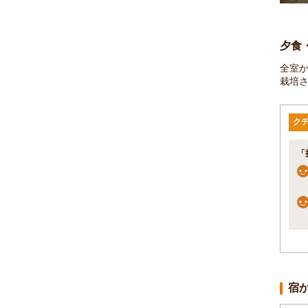
夕食
全室
栽培
ク
「
宿