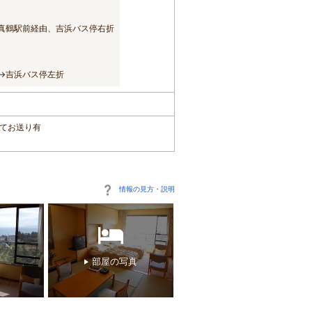
り真鶴駅前経由、吉浜バス停右折
ン→吉浜バス停左折
にてお送り有
情報の見方・説明
部屋の写真