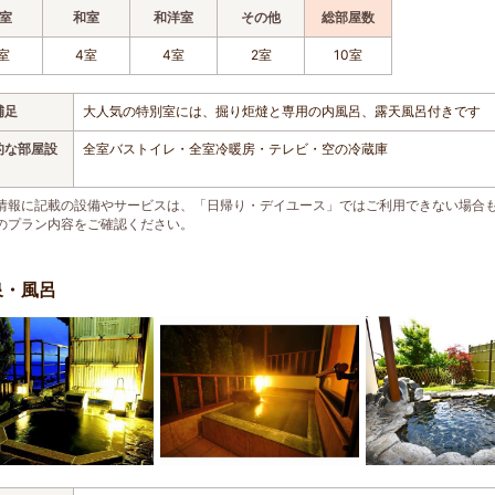
室
和室
和洋室
その他
総部屋数
室
4室
4室
2室
10室
補足
大人気の特別室には、掘り炬燵と専用の内風呂、露天風呂付きです
的な部屋設
全室バストイレ・全室冷暖房・テレビ・空の冷蔵庫
情報に記載の設備やサービスは、「日帰り・デイユース」ではご利用できない場合
のプラン内容をご確認ください。
泉・風呂