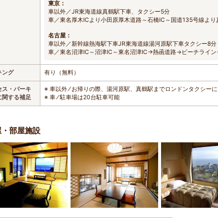
東京：
車以外／JR東海道線真鶴駅下車、タクシー5分
車／東名厚木ICより小田原厚木道路～石橋IC～国道135号線よ
名古屋：
車以外／新幹線熱海駅下車JR東海道線湯河原駅下車タクシー8分
車／東名沼津IC～沼津IC～東名沼津IC→熱函道路→ビーチライ
キング
有り（無料）
セス・パーキ
※ 車以外 ⁄ お帰りの際、湯河原駅、真鶴駅までロンドンタクシー
に関する補足
※ 車 ⁄ 駐車場は20台駐車可能
屋・部屋施設