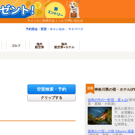
サイトのご利用方法
ヘルプ/問い合わせ
予約照会・変更・キャンセル
マイページ
海外
海外
ゴルフ
航空券
航空券+ホテル
空室検索・予約
神奈川県の宿・ホテル[PR
クリップする
自然の中の一軒宿 星ヶ山
(湯
原・真鶴・小田原)
満天の星空の
下、全室離れ
の本格ログハ
ウスで非日常
な時間を。
源泉かけ流しの宿 Albergo 湯楽