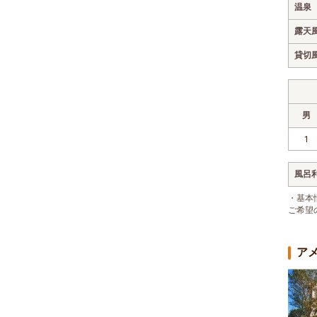
温泉
露天
貸切
男
1
風呂
・基本
ご希望
ア