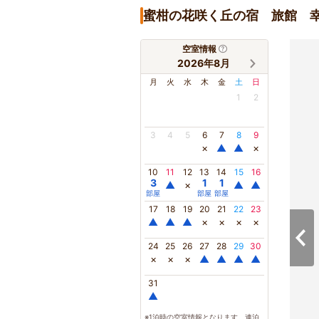
蜜柑の花咲く丘の宿 旅館 
空室情報
2026年8月
月
火
水
木
金
土
日
1
2
3
4
5
6
7
8
9
×
▲
▲
×
10
11
12
13
14
15
16
3
1
1
▲
×
▲
▲
部屋
部屋
部屋
17
18
19
20
21
22
23
▲
▲
▲
×
×
×
×
24
25
26
27
28
29
30
×
×
×
▲
▲
▲
▲
31
▲
※1泊時の空室情報となります。連泊