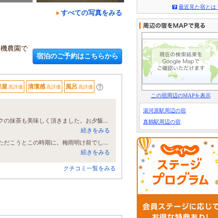
最近見た宿とは
すべての写真をみる
有機農園で
宿泊のご予約はこちらから
部屋
清潔感
風呂
高評価
高評価
高評価
この宿周辺のMAPを表示
湯河原駅周辺の宿
家族旅行で利用しました。お出迎えからとても温かい笑顔で、ウェルカムドリンクの抹茶も美味しく頂きました。お夕飯は美味しいお魚料理三昧で、どれも美味しすぎて、お腹がかなりぱんぱんでしたが、全て頂きました。お風呂から見える景色も綺麗で、日の出の時刻を教えて頂いていたので、お部屋のお風呂から日の出をみて、贅沢な朝を迎えることができました。のんびり贅沢なおやすみを過ごすことができて本当に感謝しています。また是非お伺いしたいです。
真鶴駅周辺の宿
続きをみる
しばらく蜜柑の季節にお邪魔することが多かったのですが、今年はやはり鮎をいただこうとこの時期に。梅雨明け前でしたが、幸いにも晴天に恵まれ、部屋のオーシャンビューも絶景。無理してでも休みとってよかった～。 お湯はいつも通り、化粧水のようなさらさら肌に優しい源泉かけ流し。きれいな汗が湯上りにもどんどん出て、デトックス気分半端ない。浴場の清掃が行き届いており、露天のお湯も本当にきれいに保たれていて、小さいお宿の良さを満喫できます。 鮎の朴葉焼きはふわっと立ち上る香りも素晴らしく、鮎も姿よし、味よしで、文句なしです。1500円で白いご飯を鮎の土鍋ご飯にできるとのことだったので、「もう鮎尽くしにしてやれ」とばかりにお願いしました。塩焼きの鮎2匹をのせて焚き上げた土鍋ご飯は、〆のはずがまた酒を呼びます。食べきれなかった分はお夜食のおにぎりにしていただけました。幸太荘名物のビーフシチューパイ包み焼きまで食べて満腹。まあ、スーパーでも売ってはいますが、鮎はやはりここで食べて正解。季節の特別感をしっかり堪能できました。 翌朝朝食をしっかり平らげ、ぎりぎりまでのんびり湯あみを繰り返して、お肌つるつるでチェックアウト。女将さんに「観光でいらっしゃりたいところ、ありますか？」と聞かれましたが、このお宿で一晩食べて飲んで汗を流せれば、それでいいんです。お世話になりました～。
続きをみる
クチコミ一覧をみる