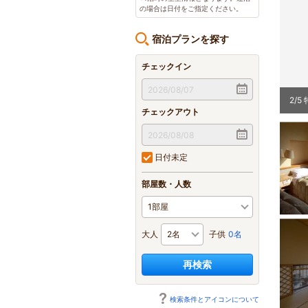
の場合は日付をご指定ください。
宿泊プランを探す
チェックイン
2
/
5
チェックアウト
日付未定
部屋数・人数
大人
子供
0名
再検索
検索条件とアイコンについて