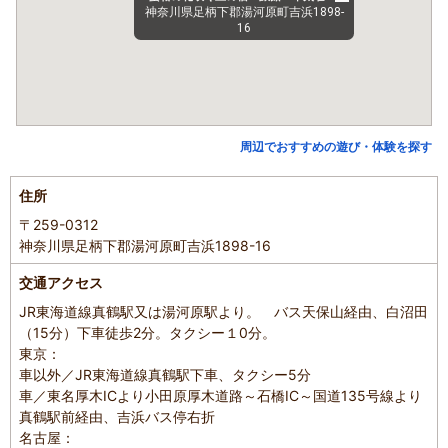
神奈川県足柄下郡湯河原町吉浜1898-
16
周辺でおすすめの遊び・体験を探す
住所
〒259-0312
神奈川県足柄下郡湯河原町吉浜1898-16
交通アクセス
JR東海道線真鶴駅又は湯河原駅より。 バス天保山経由、白沼田
（15分）下車徒歩2分。タクシー１0分。
東京：
車以外／JR東海道線真鶴駅下車、タクシー5分
車／東名厚木ICより小田原厚木道路～石橋IC～国道135号線より
真鶴駅前経由、吉浜バス停右折
名古屋：