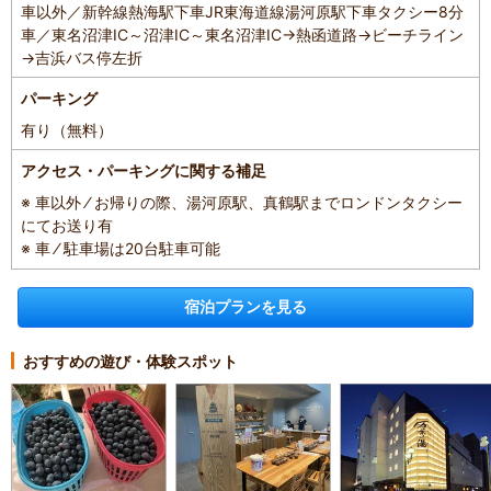
車以外／新幹線熱海駅下車JR東海道線湯河原駅下車タクシー8分
車／東名沼津IC～沼津IC～東名沼津IC→熱函道路→ビーチライン
→吉浜バス停左折
パーキング
有り（無料）
アクセス・パーキングに関する補足
※ 車以外 ⁄ お帰りの際、湯河原駅、真鶴駅までロンドンタクシー
にてお送り有
※ 車 ⁄ 駐車場は20台駐車可能
宿泊プランを見る
おすすめの遊び・体験スポット