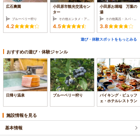
広石農園
小田原市観光交流セン
小田原お堀端 万葉の
ター
湯
ブルーベリー狩り
その他エンタメ・アミューズメント
その他風呂・スパ・サロン
4.2
4.5
3.8
遊び・体験スポットをもっとみる
おすすめの遊び・体験ジャンル
日帰り温泉
ブルーベリー狩り
バイキング・ビュッフ
ェ・ホテルレストラン
施設情報を見る
基本情報