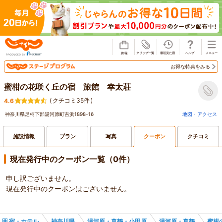
じゃらん
お得な特典をみる
蜜柑の花咲く丘の宿 旅館 幸太荘
(
クチコミ35件
)
4.6
神奈川県足柄下郡湯河原町吉浜1898-16
地図・アクセス
施設情報
プラン
写真
クーポン
クチコミ
現在発行中のクーポン一覧（0件）
申し訳ございません。
現在発行中のクーポンはございません。
宿・ホテル
神奈川県
湯河原・真鶴・小田原
湯河原・真鶴
蜜柑