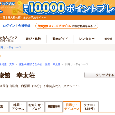
 ～日本最大級の宿・ホテル予約サイト～
ログイン
会員登録
お得な特典をみる
ゃらんパック
遊び・体験
観光ガイド
レンタカー
航空券
（交通＋宿泊）
日帰り・デイユース
湯河原・真鶴
>
蜜柑の花咲く丘の宿 旅館 幸太荘
> 日帰り・デイユース
旅館 幸太荘
クリップする
ス天保山経由、白沼田（15分）下車徒歩2分。タクシー１0
地図・
お知らせ・
日帰り・
クチコミ
真
周辺観光
アクセス
ブログ
デイユース
(35件)