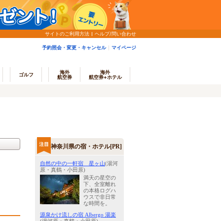
サイトのご利用方法
ヘルプ/問い合わせ
予約照会・変更・キャンセル
マイページ
海外
海外
ゴルフ
航空券
航空券+ホテル
神奈川県の宿・ホテル[PR]
自然の中の一軒宿 星ヶ山
(湯河
原・真鶴・小田原)
満天の星空の
下、全室離れ
の本格ログハ
ウスで非日常
な時間を。
源泉かけ流しの宿 Albergo 湯楽