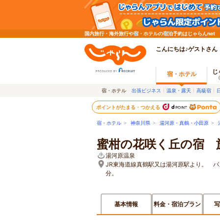
国内旅行・海外旅行や宿・ホテルの宿泊予約はじゃらんnet
こんにちは♪ゲストさん
じ
宿・ホテル
宿・ホテル
出張ビジネス
温泉・露天
高級宿
ポイントがたまる・つかえる
宿・ホテル
>
神奈川県
>
湯河原・真鶴・小田原
>
蜜柑の花咲く丘の宿 
湯河原温泉
JR東海道線真鶴駅又は湯河原駅より。 バ
分。
基本情報
料金・宿泊プラン
写