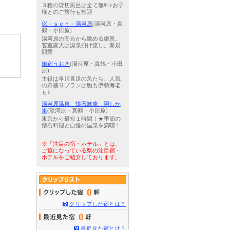
３種の貸切風呂は全て無料♪お子
様とのご旅行も歓迎
巛－ｓｅｎ－湯河原
(湯河原・真
鶴・小田原)
湯河原の高台から眺める絶景。
客室露天は源泉掛け流し。新規
開業
御宿うおき
(湯河原・真鶴・小田
原)
主役は早川直送の魚たち、人気
の舟盛りプランは鮑も伊勢海老
も♪
湯河原温泉 懐石旅庵 阿しか
里
(湯河原・真鶴・小田原)
東京から最短１時間！★季節の
懐石料理と自慢の温泉を満喫！
※「注目の宿・ホテル」とは、
ご覧になっている県の注目宿・
ホテルをご紹介しております。
0
クリップした宿とは？
0
最近見た宿とは？