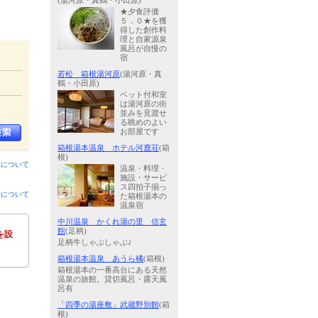
(湯河原・真鶴・小田原)
★夕食評価
５．０★を獲
得した創作料
理と自家源泉
風呂が自慢の
宿
若松 箱根湯河原
(湯河原・真
鶴・小田原)
ベット付和室
は湯河原の街
並みを見渡せ
る眺めのよい
お部屋です
箱根湯本温泉 ホテル河鹿荘
(箱
根)
ンについて
温泉・料理・
施設・サービ
ス四拍子揃っ
金について
た箱根湯本の
温泉宿
中川温泉 かくれ湯の里 信玄
館
(足柄)
を設
足柄牛しゃぶしゃぶ♪
箱根湯本温泉 あうら橘
(箱根)
箱根湯本の一番高台にある天然
温泉の旅館。貸切風呂・露天風
呂有
「四季の湯座敷」武蔵野別館
(箱
根)